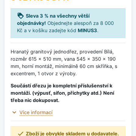
loyalty
Sleva 3 % na všechny větší
objednávky!
Objednejte alespoň za 8 000
Kč a v košíku zadejte kód
MINUS3
.
Hranatý granitový jednodřez, provedení Bílá,
rozměr 615 x 510 mm, vana 545 x 350 x 190
mm, horní montáž, minimálně 60 cm skříňka, s
excentrem, 1 otvor z výroby.
Součástí dřezu je kompletní příslušenství k
montáži. (výpusť, sifon, příchytky atd.) Není
třeba nic dokupovat.
expand_more
Více informací

Zboží je obvykle skladem u dodavatele.