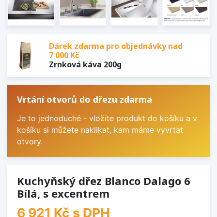
Dárek zdarma pro objednávky nad
7 000 Kč
Zrnková káva 200g
Vrtání otvorů do dřezu zdarma
Je to jednoduché - vložíte produkt do košíku a v
košíku si můžete naklikat, kam máme vyvrtat
otvory.
Kuchyňský dřez Blanco Dalago 6
Bílá, s excentrem
6 921 Kč
s DPH