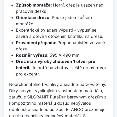
Způsob montáže:
Horní, dřez je usazen nad
pracovní desku
Orientace dřezu:
Pouze jeden způsob
montáže
Excentrické ovládání výpusti - výpusť se
zavírá a otevírá otočením knoflíku na dřezu.
Provedení přepadu:
Přepad umístěn ve vaně
dřezu
Rozměr výřezu:
595 x 490 mm
Dřez má z výroby zhotoven 1 otvor pro
baterii.
Je potřeba zhotovit ještě druhý otvor
pro excentr.
Nepřekonatelně trvanlivý a snadno udržovatelný.
Díky novým, vynikajícím vlastnostem materiálu,
zaručuje SILGRANIT PuraDur barevným dřezům z
kompozitního materiálu dosud nebývalou
odolnost a snadnou údržbu. BLANCO prezentuje
na trhu technicky jedinečný materiál. S