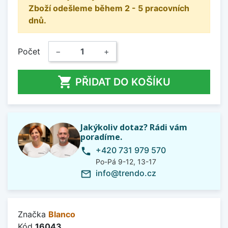
Zboží odešleme během 2 - 5 pracovních
dnů.
Počet
−
+

PŘIDAT DO KOŠÍKU
Jakýkoliv dotaz? Rádi vám
poradíme.
+420 731 979 570
phone
Po-Pá 9-12, 13-17
info@trendo.cz
mail_outline
Značka
Blanco
Kód
16043