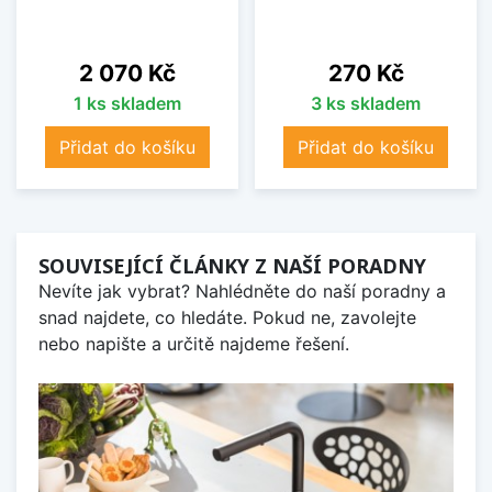
Cena
Cena
2 070 Kč
270 Kč
1 ks skladem
3 ks skladem
Přidat do košíku
Přidat do košíku
SOUVISEJÍCÍ ČLÁNKY Z NAŠÍ PORADNY
Nevíte jak vybrat? Nahlédněte do naší poradny a
snad najdete, co hledáte. Pokud ne, zavolejte
nebo napište a určitě najdeme řešení.