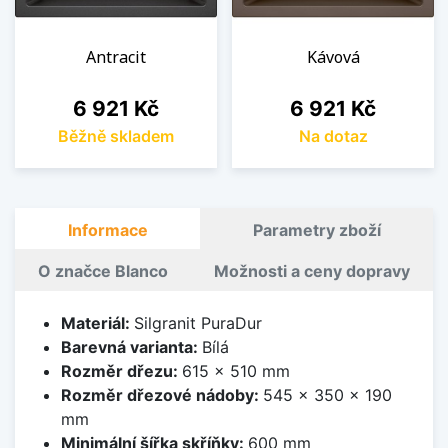
Antracit
Kávová
Cena
Cena
6 921 Kč
6 921 Kč
Běžně skladem
Na dotaz
Informace
Parametry zboží
O značce Blanco
Možnosti a ceny dopravy
Materiál:
Silgranit PuraDur
Barevná varianta:
Bílá
Rozměr dřezu:
615 x 510 mm
Rozměr dřezové nádoby:
545 x 350 x 190
mm
Minimální šířka skříňky:
600 mm