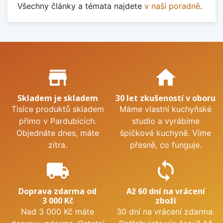
Všechny články a témata najdete
v naší poradně
.
Proč nakupovat u nás?
store_mall_directory
home
Skladem je skladem
30 let zkušeností v oboru
Tisíce produktů skladem
Máme vlastní kuchyňské
přímo v Pardubicích.
studio a vyrábíme
Objednáte dnes, máte
špičkové kuchyně. Víme
zítra.
přesně, co funguje.
local_shipping
sync
Doprava zdarma od
Až 60 dní na vrácení
3 000 Kč
zboží
Nad 3 000 Kč máte
30 dní na vrácení zdarma.