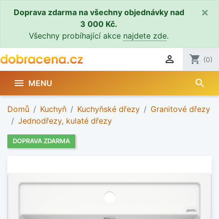
×
Doprava zdarma na všechny objednávky nad
3 000 Kč.
Všechny probíhající akce
najdete zde
.

shopping_cart
(0)
search

MENU
Domů
Kuchyň
Kuchyňské dřezy
Granitové dřezy
Jednodřezy, kulaté dřezy
DOPRAVA ZDARMA