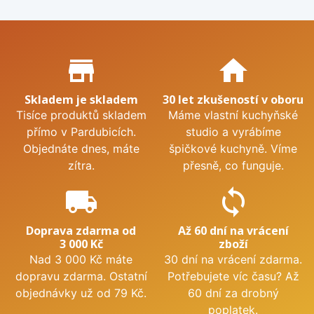
Proč nakupovat u nás?
store_mall_directory
home
Skladem je skladem
30 let zkušeností v oboru
Tisíce produktů skladem
Máme vlastní kuchyňské
přímo v Pardubicích.
studio a vyrábíme
Objednáte dnes, máte
špičkové kuchyně. Víme
zítra.
přesně, co funguje.
local_shipping
sync
Doprava zdarma od
Až 60 dní na vrácení
3 000 Kč
zboží
Nad 3 000 Kč máte
30 dní na vrácení zdarma.
dopravu zdarma. Ostatní
Potřebujete víc času? Až
objednávky už od 79 Kč.
60 dní za drobný
poplatek.