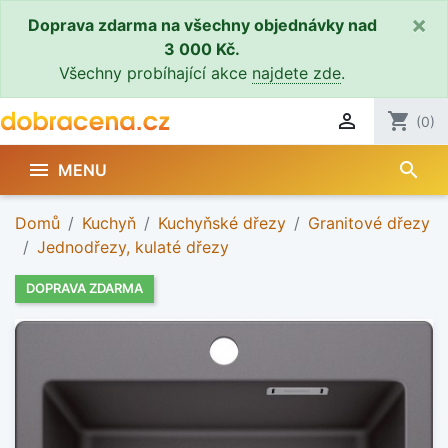
×
Doprava zdarma na všechny objednávky nad
3 000 Kč.
Všechny probíhající akce
najdete zde
.

shopping_cart
(0)
search

MENU
Domů
Kuchyň
Kuchyňské dřezy
Granitové dřezy
Jednodřezy, kulaté dřezy
DOPRAVA ZDARMA