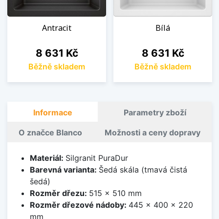
Antracit
Bílá
Cena
Cena
8 631 Kč
8 631 Kč
Běžně skladem
Běžně skladem
Informace
Parametry zboží
O značce Blanco
Možnosti a ceny dopravy
Materiál:
Silgranit PuraDur
Barevná varianta:
Šedá skála (tmavá čistá
šedá)
Rozměr dřezu:
515 x 510 mm
Rozměr dřezové nádoby:
445 x 400 x 220
mm