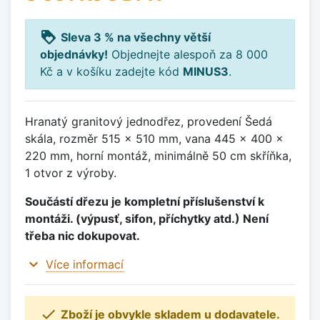
loyalty
Sleva 3 % na všechny větší
objednávky!
Objednejte alespoň za 8 000
Kč a v košíku zadejte kód
MINUS3
.
Hranatý granitový jednodřez, provedení Šedá
skála, rozměr 515 x 510 mm, vana 445 x 400 x
220 mm, horní montáž, minimálně 50 cm skříňka,
1 otvor z výroby.
Součástí dřezu je kompletní příslušenství k
montáži. (výpusť, sifon, příchytky atd.) Není
třeba nic dokupovat.
expand_more
Více informací

Zboží je obvykle skladem u dodavatele.