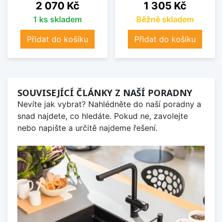
Cena
Cena
2 070 Kč
1 305 Kč
1 ks skladem
Běžně skladem
Přidat do košíku
Přidat do košíku
SOUVISEJÍCÍ ČLÁNKY Z NAŠÍ PORADNY
Nevíte jak vybrat? Nahlédněte do naší poradny a
snad najdete, co hledáte. Pokud ne, zavolejte
nebo napište a určitě najdeme řešení.