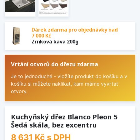
Dárek zdarma pro objednávky nad
7 000 Kč
Zrnková káva 200g
Vrtání otvorů do dřezu zdarma
Je to jednoduché - vložíte produkt do košíku a v
košíku si můžete naklikat, kam máme vyvrtat
otvory.
Kuchyňský dřez Blanco Pleon 5
Šedá skála, bez excentru
8 631 Kč
s DPH