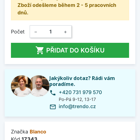
Zboží odešleme během 2 - 5 pracovních
dnů.
Počet
−
+

PŘIDAT DO KOŠÍKU
Jakýkoliv dotaz? Rádi vám
poradíme.
+420 731 979 570
phone
Po-Pá 9-12, 13-17
info@trendo.cz
mail_outline
Značka
Blanco
Kód
17343