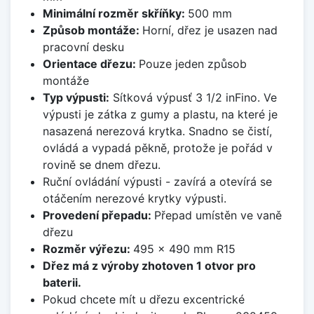
Minimální rozměr skříňky:
500 mm
Způsob montáže:
Horní, dřez je usazen nad
pracovní desku
Orientace dřezu:
Pouze jeden způsob
montáže
Typ výpusti:
Sítková výpusť 3 1/2 inFino. Ve
výpusti je zátka z gumy a plastu, na které je
nasazená nerezová krytka. Snadno se čistí,
ovládá a vypadá pěkně, protože je pořád v
rovině se dnem dřezu.
Ruční ovládání výpusti - zavírá a otevírá se
otáčením nerezové krytky výpusti.
Provedení přepadu:
Přepad umístěn ve vaně
dřezu
Rozměr výřezu:
495 x 490 mm R15
Dřez má z výroby zhotoven 1 otvor pro
baterii.
Pokud chcete mít u dřezu excentrické