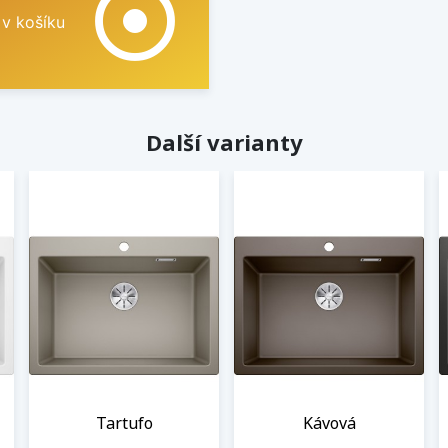
adjust
 v košíku
Další varianty
Tartufo
Kávová