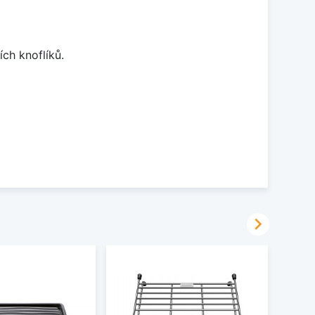
ch knoflíků.
