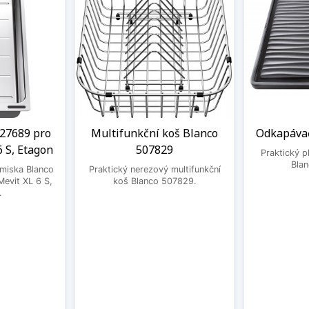
27689 pro
Multifunkční koš Blanco
Odkapávač
6 S, Etagon
507829
Praktický 
Bla
 miska Blanco
Praktický nerezový multifunkční
evit XL 6 S,
koš Blanco 507829.
.