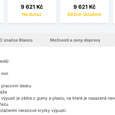
Cena
Cena
9 621 Kč
9 621 Kč
Na dotaz
Běžně skladem
O značce Blanco
Možnosti a ceny dopravy
šedá)
0 mm
d pracovní desku
táže
 výpusti je zátka z gumy a plastu, na které je nasazená ne
řezu.
 otáčením nerezové krytky výpusti.