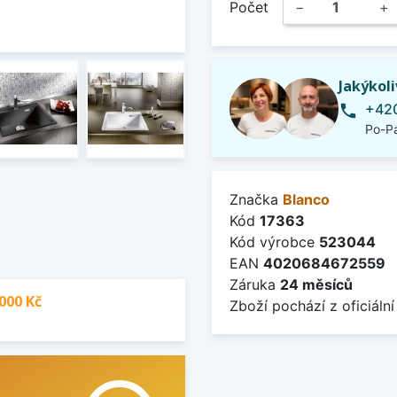
Počet
−
+
Jakýkol
+420
phone
Po-Pá
Značka
Blanco
Kód
17363
Kód výrobce
523044
EAN
4020684672559
Záruka
24 měsíců
000 Kč
Zboží pochází z oficiální