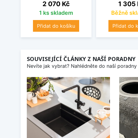
Cena
Cena
2 070 Kč
1 305
1 ks skladem
Běžně sk
Přidat do košíku
Přidat do 
SOUVISEJÍCÍ ČLÁNKY Z NAŠÍ PORADNY
Nevíte jak vybrat? Nahlédněte do naší poradny 