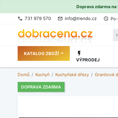
Doprava zdarma na 
731 979 570
info@trendo.cz
Po-
phone
mail_outline
access_time
flash_on
KATALOG ZBOŽÍ
VÝPRODEJ
Domů
Kuchyň
Kuchyňské dřezy
Granitové 
DOPRAVA ZDARMA