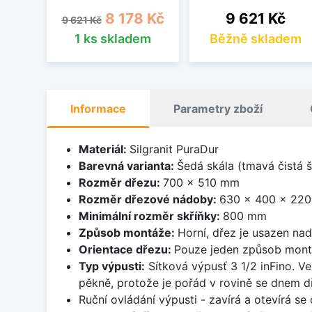
Běžná cena
Cena
Cena
8 178 Kč
9 621 Kč
9 621 Kč
1 ks skladem
Běžně skladem
Informace
Parametry zboží
Materiál:
Silgranit PuraDur
Barevná varianta:
Šedá skála (tmavá čistá 
Rozměr dřezu:
700 x 510 mm
Rozměr dřezové nádoby:
630 x 400 x 22
Minimální rozměr skříňky:
800 mm
Způsob montáže:
Horní, dřez je usazen na
Orientace dřezu:
Pouze jeden způsob mon
Typ výpusti:
Sítková výpusť 3 1/2 inFino. Ve
pěkně, protože je pořád v rovině se dnem d
Ruční ovládání výpusti - zavírá a otevírá se