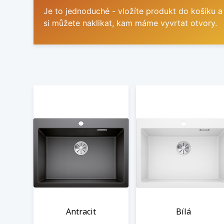
Je to jednoduché - vložíte produkt do košíku a
si můžete naklikat, kam máme vyvrtat otvory.
Antracit
Bílá