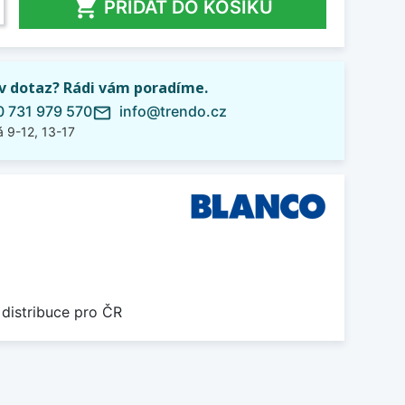

PŘIDAT DO KOŠÍKU
iv dotaz? Rádi vám poradíme.
 731 979 570
info@trendo.cz
mail_outline
 9-12, 13-17
 distribuce pro ČR