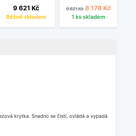
Cena
Běžná cena
Cena
9 621 Kč
8 178 Kč
9 621 Kč
Běžně skladem
1 ks skladem
rezová krytka. Snadno se čistí, ovládá a vypadá