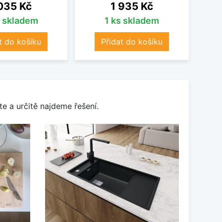
na
Cena
035 Kč
1 935 Kč
s skladem
1 ks skladem
t do košíku
Přidat do košíku
e a určitě najdeme řešení.