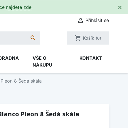
×
kce
najdete zde
.

Přihlásit se

shopping_cart
Košík
(0)
ORADNA
VŠE O
KONTAKT
NÁKUPU
 Pleon 8 Šedá skála
lanco Pleon 8 Šedá skála
H