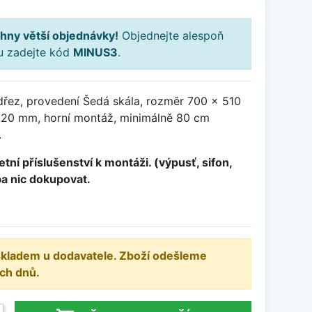
hny větší objednávky!
Objednejte alespoň
ku zadejte kód
MINUS3
.
dřez, provedení Šedá skála, rozměr 700 x 510
20 mm, horní montáž, minimálně 80 cm
.
tní příslušenství k montáži. (výpusť, sifon,
ba nic dokupovat.
 skladem u dodavatele. Zboží odešleme
ch dnů.