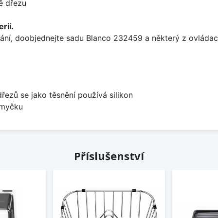
ě dřezu
rii.
ání, doobjednejte sadu Blanco 232459 a některý z ovládací
dřezů se jako těsnění používá silikon
 myčku
Příslušenství