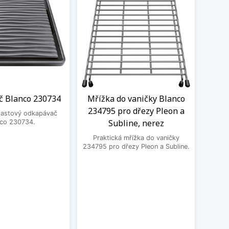
 Blanco 230734
Mřížka do vaničky Blanco
Roh
234795 pro dřezy Pleon a
Bla
plastový odkapávač
Subline, nerez
Da
nco 230734.
Praktická mřížka do vaničky
Prak
234795 pro dřezy Pleon a Subline.
2358
Pleon