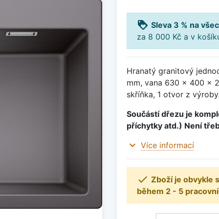
loyalty
Sleva 3 % na všec
za 8 000 Kč a v koší
Hranatý granitový jedno
mm, vana 630 x 400 x 2
skříňka, 1 otvor z výroby
Součástí dřezu je komple
příchytky atd.) Není tře
expand_more
Více informací

Zboží je obvykle
během 2 - 5 pracovní