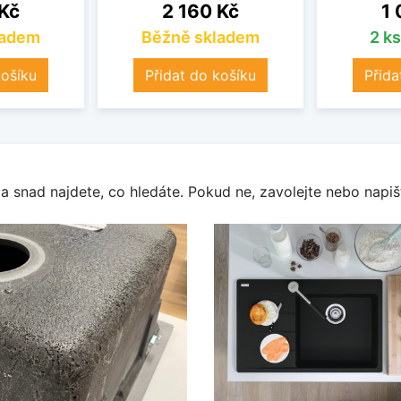
Cena
Ce
 Kč
2 160 Kč
1 
ladem
Běžně skladem
2 k
košíku
Přidat do košíku
Přida
a snad najdete, co hledáte. Pokud ne, zavolejte nebo napišt