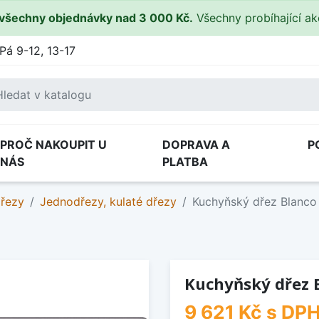
všechny objednávky nad 3 000 Kč.
Všechny probíhající a
Pá 9-12, 13-17
PROČ NAKOUPIT U
DOPRAVA A
P
NÁS
PLATBA
dřezy
Jednodřezy, kulaté dřezy
Kuchyňský dřez Blanco
Kuchyňský dřez B
9 621 Kč
s DP