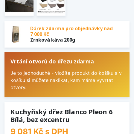
Dárek zdarma pro objednávky nad
7 000 Kč
Zrnková káva 200g
Vrtání otvorů do dřezu zdarma
Je to jednoduché - vložíte produkt do košíku a v
košíku si můžete naklikat, kam máme vyvrtat
otvory.
Kuchyňský dřez Blanco Pleon 6
Bílá, bez excentru
9 081 Kč
s DPH