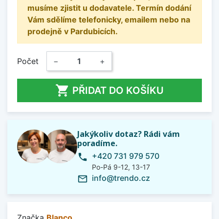
musíme zjistit u dodavatele. Termín dodání
Vám sdělíme telefonicky, emailem nebo na
prodejně v Pardubicích.
Počet
−
+

PŘIDAT DO KOŠÍKU
Jakýkoliv dotaz? Rádi vám
poradíme.
+420 731 979 570
phone
Po-Pá 9-12, 13-17
info@trendo.cz
mail_outline
Značka
Blanco