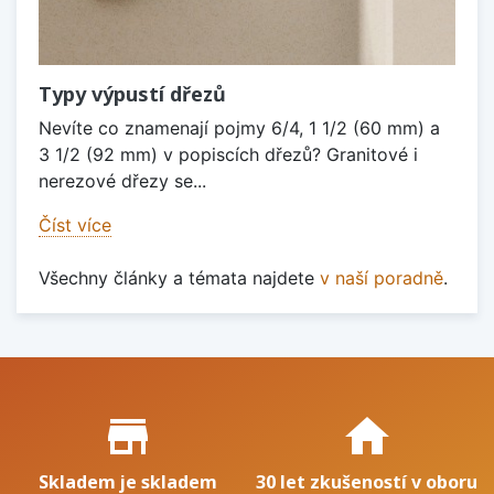
Typy výpustí dřezů
Nevíte co znamenají pojmy 6/4, 1 1/2 (60 mm) a
3 1/2 (92 mm) v popiscích dřezů? Granitové i
nerezové dřezy se...
Číst více
Všechny články a témata najdete
v naší poradně
.
Proč nakupovat u nás?
store_mall_directory
home
Skladem je skladem
30 let zkušeností v oboru