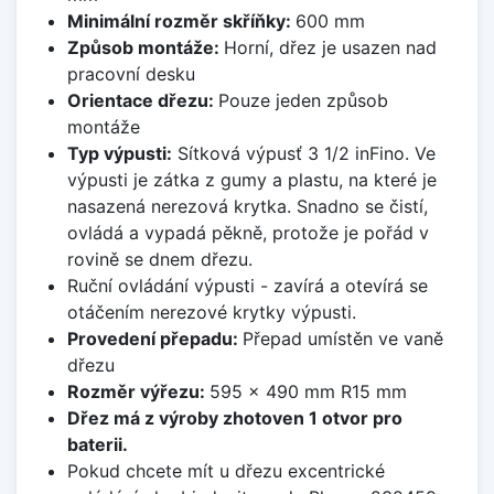
Minimální rozměr skříňky:
600 mm
Způsob montáže:
Horní, dřez je usazen nad
pracovní desku
Orientace dřezu:
Pouze jeden způsob
montáže
Typ výpusti:
Sítková výpusť 3 1/2 inFino. Ve
výpusti je zátka z gumy a plastu, na které je
nasazená nerezová krytka. Snadno se čistí,
ovládá a vypadá pěkně, protože je pořád v
rovině se dnem dřezu.
Ruční ovládání výpusti - zavírá a otevírá se
otáčením nerezové krytky výpusti.
Provedení přepadu:
Přepad umístěn ve vaně
dřezu
Rozměr výřezu:
595 x 490 mm R15 mm
Dřez má z výroby zhotoven 1 otvor pro
baterii.
Pokud chcete mít u dřezu excentrické