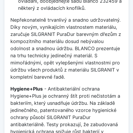
ovládání, doobjednejte sadu Blanco 232459 a
některý z ovládacích knoflíků.
Nepřekonatelně trvanlivý a snadno udržovatelný.
Díky novým, vynikajícím vlastnostem materiálu,
zaručuje SILGRANIT PuraDur barevným dřezům z
kompozitního materiálu dosud nebývalou
odolnost a snadnou údržbu. BLANCO prezentuje
na trhu technicky jedinečný materiál. S
mimořádnými, opět vylepšenými vlastnostmi pro
údržbu všech produktů z materiálu SILGRANIT v
kompletní barevné řadě.
Hygiene+Plus
- Antibakteriální ochrana
Hygiene+Plus je ochranný štít proti nečistotám a
bakteriím, který usnadňuje údržbu. Na základě
jedinečného, patentovaného vzorce hygienické
ochrany působí SILGRANIT PuraDur
antibakteriálně. Testy prokazují, že zabudovaná
hygienická ochrana snižuje růst bakterií v