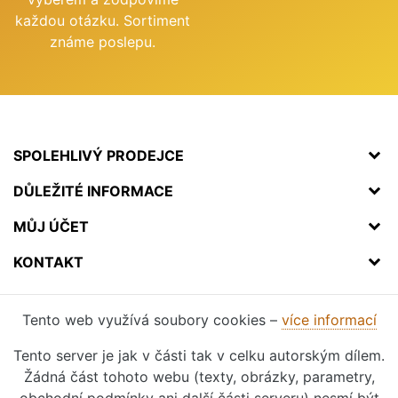
každou otázku. Sortiment
známe poslepu.
SPOLEHLIVÝ PRODEJCE
DŮLEŽITÉ INFORMACE
MŮJ ÚČET
KONTAKT
Tento web využívá soubory cookies –
více informací
Tento server je jak v části tak v celku autorským dílem.
Žádná část tohoto webu (texty, obrázky, parametry,
obchodní podmínky ani další části serveru) nesmí být