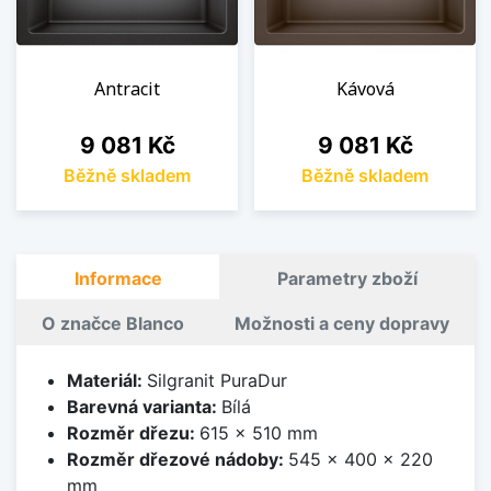
Antracit
Kávová
Cena
Cena
9 081 Kč
9 081 Kč
Běžně skladem
Běžně skladem
Informace
Parametry zboží
O značce Blanco
Možnosti a ceny dopravy
Materiál:
Silgranit PuraDur
Barevná varianta:
Bílá
Rozměr dřezu:
615 x 510 mm
Rozměr dřezové nádoby:
545 x 400 x 220
mm