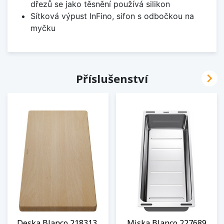
dřezů se jako těsnění používá silikon
Sítková výpust InFino, sifon s odbočkou na
myčku

Příslušenství
Deska Blanco 218313,
Miska Blanco 227689