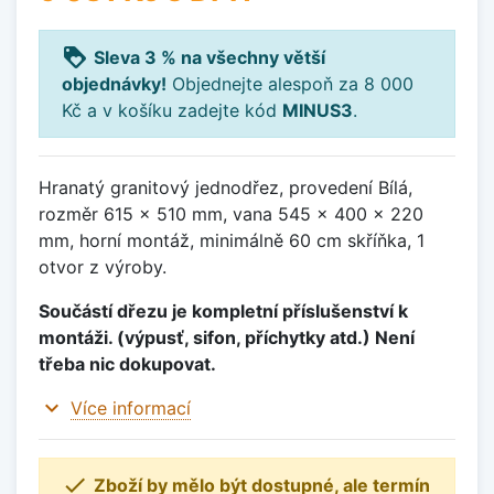
loyalty
Sleva 3 % na všechny větší
objednávky!
Objednejte alespoň za 8 000
Kč a v košíku zadejte kód
MINUS3
.
Hranatý granitový jednodřez, provedení Bílá,
rozměr 615 x 510 mm, vana 545 x 400 x 220
mm, horní montáž, minimálně 60 cm skříňka, 1
otvor z výroby.
Součástí dřezu je kompletní příslušenství k
montáži. (výpusť, sifon, příchytky atd.) Není
třeba nic dokupovat.
expand_more
Více informací

Zboží by mělo být dostupné, ale termín