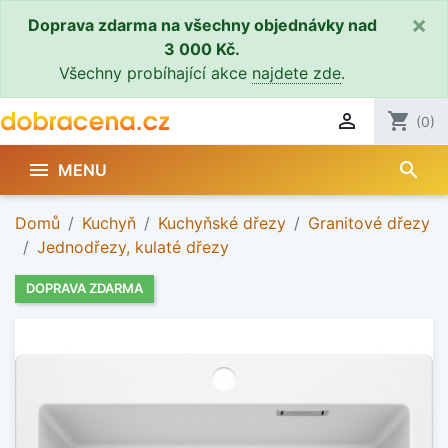
×
Doprava zdarma na všechny objednávky nad
3 000 Kč.
Všechny probíhající akce
najdete zde
.

shopping_cart
(0)
search

MENU
Domů
Kuchyň
Kuchyňské dřezy
Granitové dřezy
Jednodřezy, kulaté dřezy
DOPRAVA ZDARMA