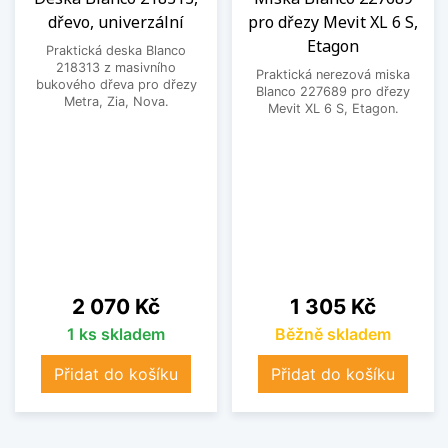
dřevo, univerzální
pro dřezy Mevit XL 6 S,
Etagon
Praktická deska Blanco
218313 z masivního
Praktická nerezová miska
bukového dřeva pro dřezy
Blanco 227689 pro dřezy
Metra, Zia, Nova.
Mevit XL 6 S, Etagon.
Cena
Cena
2 070 Kč
1 305 Kč
1 ks skladem
Běžně skladem
Přidat do košíku
Přidat do košíku