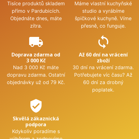
Tisíce produktů skladem
Máme vlastní kuchyňské
přímo v Pardubicích.
studio a vyrábíme
Objednáte dnes, máte
špičkové kuchyně. Víme
zítra.
přesně, co funguje.
local_shipping
sync
Doprava zdarma od
Až 60 dní na vrácení
3 000 Kč
zboží
Nad 3 000 Kč máte
30 dní na vrácení zdarma.
dopravu zdarma. Ostatní
Potřebujete víc času? Až
objednávky už od 79 Kč.
60 dní za drobný
poplatek.
verified_user
Skvělá zákaznická
podpora
Kdykoliv poradíme s
výběrem a zodpovíme