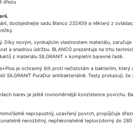
ě dřezu
rii.
ání, doobjednejte sadu Blanco 232459 a některý z ovládací
ničky.
ý. Díky novým, vynikajícím vlastnostem materiálu, zaruču
ost a snadnou údržbu. BLANCO prezentuje na trhu technick
uktů z materiálu SILGRANIT v kompletní barevné řadě.
e+Plus je ochranný štít proti nečistotám a bakteriím, kter
í SILGRANIT PuraDur antibakteriálně. Testy prokazují, že 
 všech barev je ještě rovnoměrnější konzistence povrchu. B
imořádně nepropustný, uzavřený povrch, propůjčuje dřez
konatelně nerozbitný, nepřekonatelně tepluvzdorný do 280