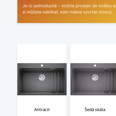
Je to jednoduché - vložíte produkt do košíku a
si můžete naklikat, kam máme vyvrtat otvory.
Antracit
Šedá skála