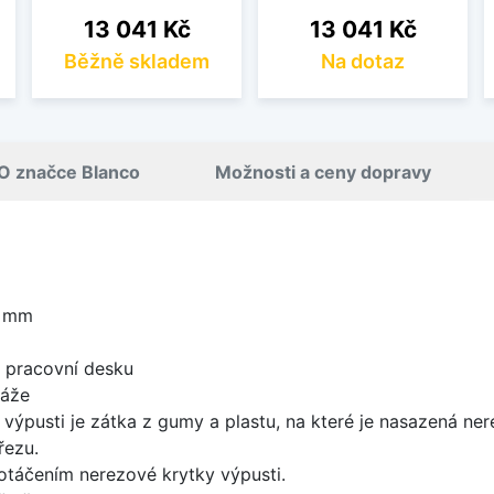
Cena
Cena
13 041 Kč
13 041 Kč
Běžně skladem
Na dotaz
O značce Blanco
Možnosti a ceny dopravy
0 mm
d pracovní desku
táže
 výpusti je zátka z gumy a plastu, na které je nasazená ne
řezu.
 otáčením nerezové krytky výpusti.