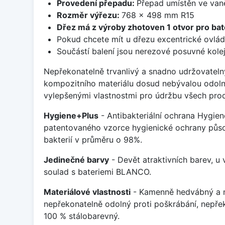
Provedení přepadu:
Přepad umístěn ve van
Rozměr výřezu:
768 x 498 mm R15
Dřez má z výroby zhotoven 1 otvor pro bate
Pokud chcete mít u dřezu excentrické ovlád
Součástí balení jsou nerezové posuvné kolej
Nepřekonatelně trvanlivý a snadno udržovateln
kompozitního materiálu dosud nebývalou odoln
vylepšenými vlastnostmi pro údržbu všech prod
Hygiene+Plus
- Antibakteriální ochrana Hygien
patentovaného vzorce hygienické ochrany působ
bakterií v průměru o 98%.
Jedinečné barvy
- Devět atraktivních barev, u
soulad s bateriemi BLANCO.
Materiálové vlastnosti
- Kamenně hedvábný a m
nepřekonatelně odolný proti poškrábání, nepře
100 % stálobarevný.