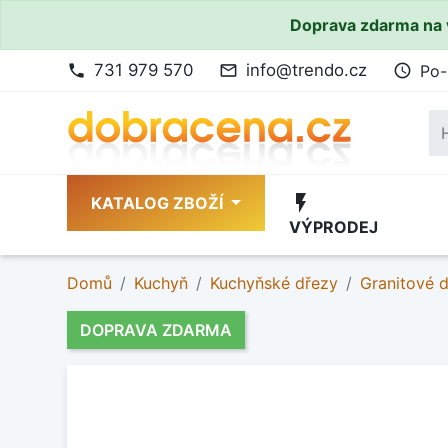
Doprava zdarma na 
731 979 570
info@trendo.cz
Po-
phone
mail_outline
access_time
flash_on
KATALOG ZBOŽÍ
VÝPRODEJ
Domů
Kuchyň
Kuchyňské dřezy
Granitové 
DOPRAVA ZDARMA