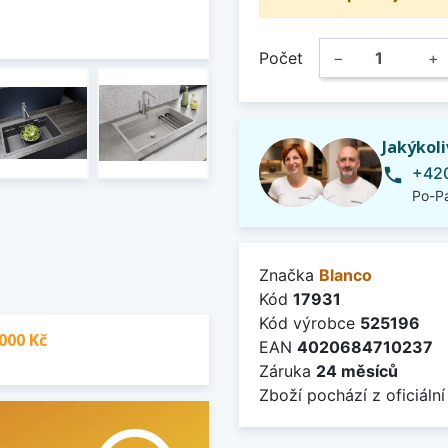
Počet
−
+
Jakýkol
+420
phone
Po-Pá
Značka
Blanco
Kód
17931
Kód výrobce
525196
000 Kč
EAN
4020684710237
Záruka
24 měsíců
Zboží pochází z oficiální