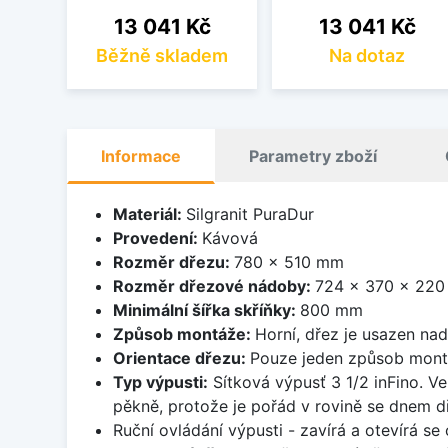
Cena
Cena
13 041 Kč
13 041 Kč
Běžně skladem
Na dotaz
Informace
Parametry zboží
Materiál:
Silgranit PuraDur
Provedení:
Kávová
Rozměr dřezu:
780 x 510 mm
Rozměr dřezové nádoby:
724 x 370 x 22
Minimální šířka skříňky:
800 mm
Způsob montáže:
Horní, dřez je usazen na
Orientace dřezu:
Pouze jeden způsob mon
Typ výpusti:
Sítková výpusť 3 1/2 inFino. Ve
pěkně, protože je pořád v rovině se dnem d
Ruční ovládání výpusti - zavírá a otevírá se