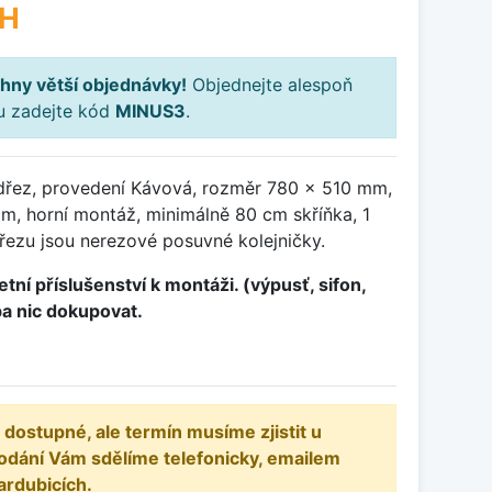
PH
hny větší objednávky!
Objednejte alespoň
ku zadejte kód
MINUS3
.
dřez, provedení Kávová, rozměr 780 x 510 mm,
, horní montáž, minimálně 80 cm skříňka, 1
řezu jsou nerezové posuvné kolejničky.
tní příslušenství k montáži. (výpusť, sifon,
ba nic dokupovat.
 dostupné, ale termín musíme zjistit u
odání Vám sdělíme telefonicky, emailem
ardubicích.