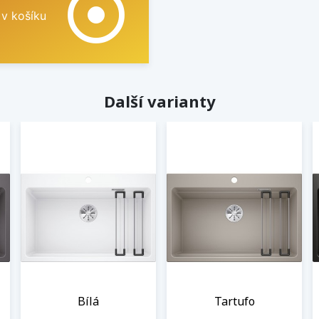
adjust
 v košíku
Další varianty
Bílá
Tartufo