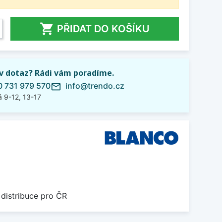

PŘIDAT DO KOŠÍKU
iv dotaz? Rádi vám poradíme.
 731 979 570
info@trendo.cz
mail_outline
 9-12, 13-17
 distribuce pro ČR