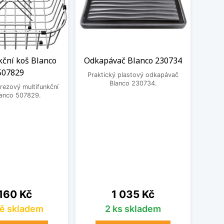
kční koš Blanco
Odkapávač Blanco 230734
De
507829
dřev
Praktický plastový odkapávač
Blanco 230734.
rezový multifunkční
lanco 507829.
Prakt
230
na
Cena
160 Kč
1 035 Kč
ě skladem
2 ks skladem