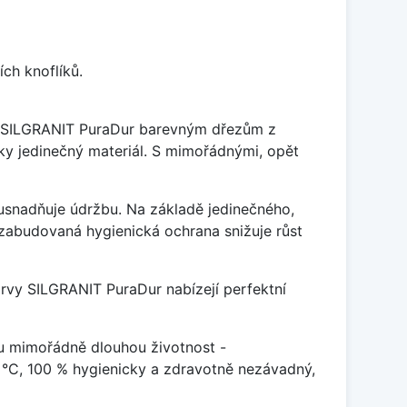
ch knoflíků.
je SILGRANIT PuraDur barevným dřezům z
y jedinečný materiál. S mimořádnými, opět
ý usnadňuje údržbu. Na základě jedinečného,
zabudovaná hygienická ochrana snižuje růst
arvy SILGRANIT PuraDur nabízejí perfektní
u mimořádně dlouhou životnost -
 °C, 100 % hygienicky a zdravotně nezávadný,