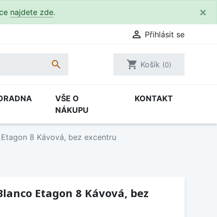
×
kce
najdete zde
.

Přihlásit se

shopping_cart
Košík
(0)
ORADNA
VŠE O
KONTAKT
NÁKUPU
 Etagon 8 Kávová, bez excentru
lanco Etagon 8 Kávová, bez