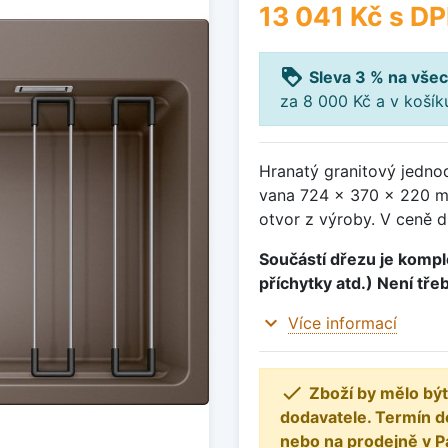
13 041 Kč
s D
loyalty
Sleva 3 % na všec
za 8 000 Kč a v koší
Hranatý granitový jedno
vana 724 x 370 x 220 mm
otvor z výroby. V ceně d
Součástí dřezu je komple
příchytky atd.) Není tře
expand_more
Více informací

Zboží by mělo být
dodavatele. Termín d
nebo na prodejně v P