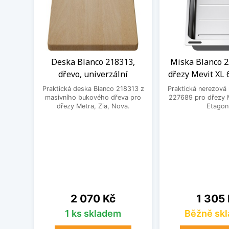
Deska Blanco 218313,
Miska Blanco 2
dřevo, univerzální
dřezy Mevit XL 
Praktická deska Blanco 218313 z
Praktická nerezová
masivního bukového dřeva pro
227689 pro dřezy M
dřezy Metra, Zia, Nova.
Etagon
Cena
Cena
2 070 Kč
1 305
1 ks skladem
Běžně sk