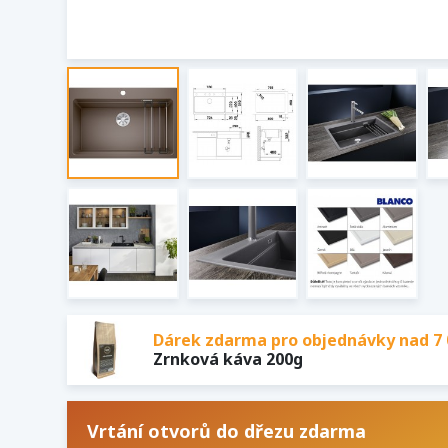
Dárek zdarma pro objednávky nad 7 
Zrnková káva 200g
Vrtání otvorů do dřezu zdarma