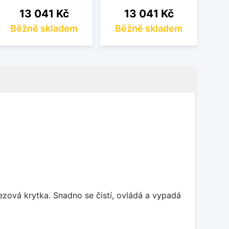
Cena
Cena
13 041 Kč
13 041 Kč
Běžně skladem
Běžně skladem
B
rezová krytka. Snadno se čistí, ovládá a vypadá