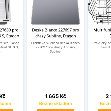
27689 pro
Deska Blanco 227697 pro
Multifun
6 S, Etagon
dřezy Subline, Etagon
 miska Blanco
Praktická skleněná deska Blanco
Praktický ne
evit XL 6 S,
227697 pro dřezy Andano,
koš B
.
Subline.
Cena
Ce
 Kč
1 665 Kč
2 
ladem
Běžně skladem
Běžn