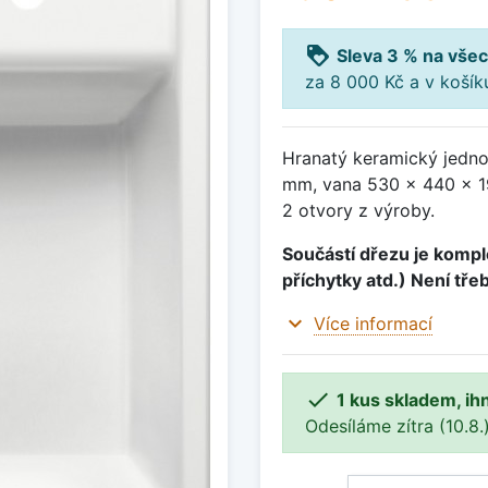
loyalty
Sleva 3 % na všec
za 8 000 Kč a v koší
Hranatý keramický jedno
mm, vana 530 x 440 x 19
2 otvory z výroby.
Součástí dřezu je komple
příchytky atd.) Není tře
expand_more
Více informací

1 kus skladem, ih
Odesíláme zítra (10.8.)