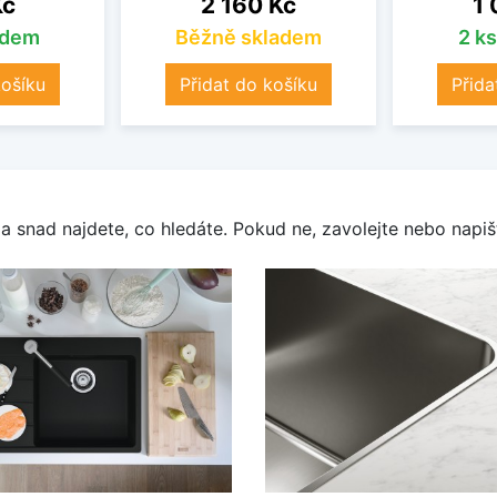
Kč
2 160 Kč
1 
adem
Běžně skladem
2 k
košíku
Přidat do košíku
Přida
a snad najdete, co hledáte. Pokud ne, zavolejte nebo napišt