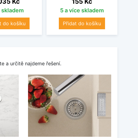
035 Kč
155 Kč
s skladem
5 a více skladem
t do košíku
Přidat do košíku
e a určitě najdeme řešení.