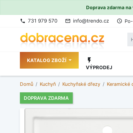
Doprava zdarma na 
731 979 570
info@trendo.cz
Po-
phone
mail_outline
access_time
flash_on
KATALOG ZBOŽÍ
VÝPRODEJ
Domů
Kuchyň
Kuchyňské dřezy
Keramické 
DOPRAVA ZDARMA