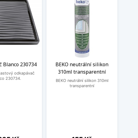
 Blanco 230734
BEKO neutrální silikon
Sada
310ml transparentní
kera
plastový odkapávač
nco 230734.
BEKO neutrální silikon 310ml
transparentní
Čis
speci
kerami
nedo
neči
E
odstr
na
Cena