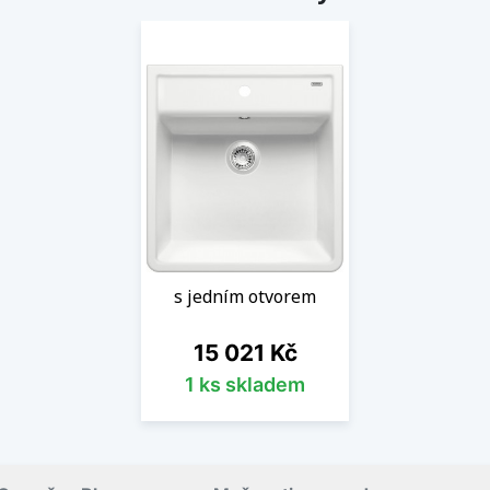
s jedním otvorem
Cena
15 021 Kč
1 ks skladem