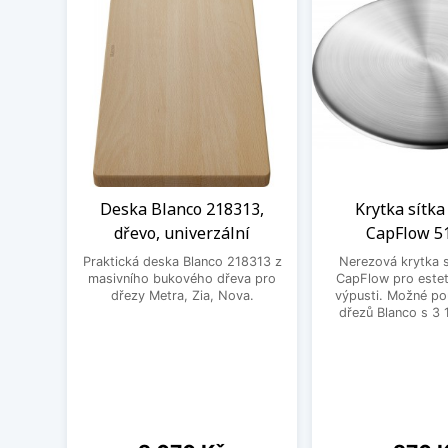
Deska Blanco 218313,
Krytka sítka
dřevo, univerzální
CapFlow 5
Praktická deska Blanco 218313 z
Nerezová krytka s
masivního bukového dřeva pro
CapFlow pro estet
dřezy Metra, Zia, Nova.
výpusti. Možné po
dřezů Blanco s 3 
Cena
Cena