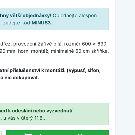
hny větší objednávky!
Objednejte alespoň
ku zadejte kód
MINUS3
.
dřez, provedení Zářivě bílá, rozměr 600 x 630
0 mm, horní montáž, minimálně 60 cm skříňka,
tní příslušenství k montáži. (výpusť, sifon,
ba nic dokupovat.
ned k odeslání nebo vyzvednutí
, u vás v úterý 11.8..