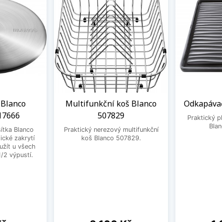
 Blanco
Multifunkční koš Blanco
Odkapávač
17666
507829
Praktický 
Bla
ítka Blanco
Praktický nerezový multifunkční
ické zakrytí
koš Blanco 507829.
užít u všech
1/2 výpustí.
Cena
Ce