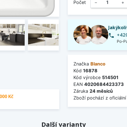
Počet
−
+
Jakýkol
+420
phone
Po-Pá
Značka
Blanco
Kód
16878
Kód výrobce
514501
EAN
4020684423373
Záruka
24 měsíců
000 Kč
Zboží pochází z oficiální
Další varianty