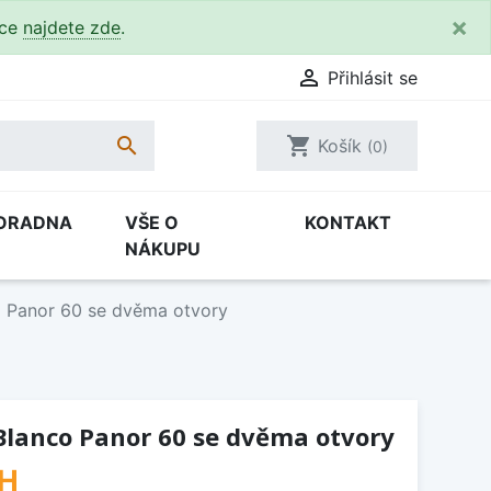
×
kce
najdete zde
.

Přihlásit se

shopping_cart
Košík
(0)
ORADNA
VŠE O
KONTAKT
NÁKUPU
o Panor 60 se dvěma otvory
Blanco Panor 60 se dvěma otvory
PH