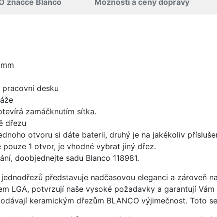
O značce Blanco
Možnosti a ceny dopravy
0 mm
d pracovní desku
táže
 otevírá zamáčknutím sítka.
ě dřezu
ednoho otvoru si dáte baterii, druhý je na jakékoliv přísluš
 pouze 1 otvor, je vhodné vybrat jiný dřez.
ání, doobjednejte sadu Blanco 118981.
jednodřezů představuje nadčasovou eleganci a zároveň nab
átem LGA, potvrzují naše vysoké požadavky a garantují Vám
 dodávají keramickým dřezům BLANCO výjimečnost. Toto se 