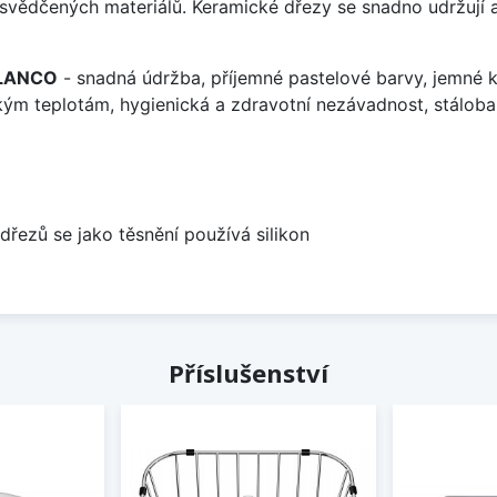
vědčených materiálů. Keramické dřezy se snadno udržují a
 BLANCO
- snadná údržba, příjemné pastelové barvy, jemné k
kým teplotám, hygienická a zdravotní nezávadnost, stálobar
dřezů se jako těsnění používá silikon
Příslušenství