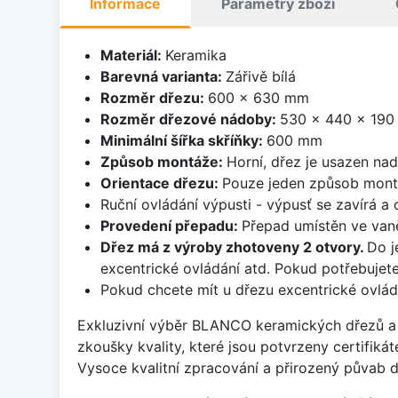
Informace
Parametry zboží
Materiál:
Keramika
Barevná varianta:
Zářivě bílá
Rozměr dřezu:
600 x 630 mm
Rozměr dřezové nádoby:
530 x 440 x 19
Minimální šířka skříňky:
600 mm
Způsob montáže:
Horní, dřez je usazen na
Orientace dřezu:
Pouze jeden způsob mon
Ruční ovládání výpusti - výpusť se zavírá a
Provedení přepadu:
Přepad umístěn ve van
Dřez má z výroby zhotoveny 2 otvory.
Do j
excentrické ovládání atd. Pokud potřebujete
Pokud chcete mít u dřezu excentrické ovlád
Exkluzivní výběr BLANCO keramických dřezů a 
zkoušky kvality, které jsou potvrzeny certifik
Vysoce kvalitní zpracování a přirozený půvab