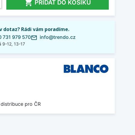

PŘIDAT DO KOŠÍKU
iv dotaz? Rádi vám poradíme.
 731 979 570
info@trendo.cz
mail_outline
 9-12, 13-17
 distribuce pro ČR