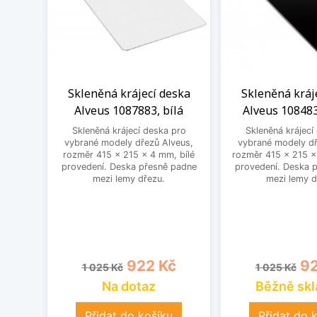
Skleněná krájecí deska
Skleněná kráj
Alveus 1087883, bílá
Alveus 108483
Skleněná krájecí deska pro
Skleněná krájecí
vybrané modely dřezů Alveus,
vybrané modely dř
rozměr 415 x 215 x 4 mm, bílé
rozměr 415 x 215 x
provedení. Deska přesně padne
provedení. Deska 
mezi lemy dřezu.
mezi lemy d
Běžná cena
Cena
Běžná cena
Ce
922 Kč
92
1 025 Kč
1 025 Kč
Na dotaz
Běžně sk
Přidat do košíku
Přidat do 