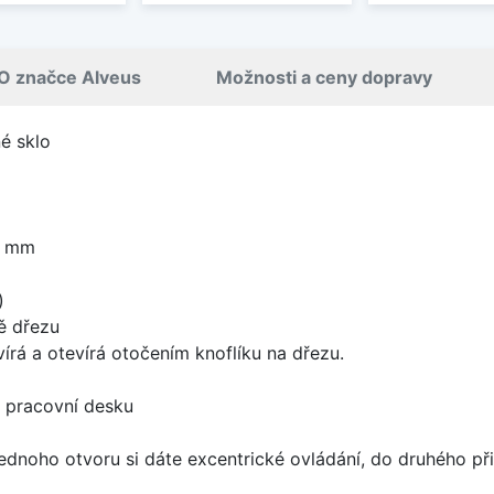
O značce Alveus
Možnosti a ceny dopravy
é sklo
0 mm
)
ě dřezu
írá a otevírá otočením knoflíku na dřezu.
d pracovní desku
ednoho otvoru si dáte excentrické ovládání, do druhého při