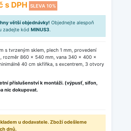
č
s DPH
SLEVA 10%
hny větší objednávky!
Objednejte alespoň
ku zadejte kód
MINUS3
.
m s tvrzeným sklem, plech 1 mm, provedení
vo, rozměr 860 x 540 mm, vana 340 x 400 x
inimálně 40 cm skříňka, s excentrem, 3 otvory
tní příslušenství k montáži. (výpusť, sifon,
ba nic dokupovat.
 skladem u dodavatele. Zboží odešleme
ch dnů.