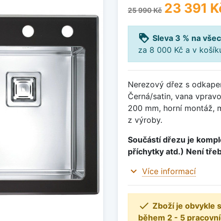
23 391 K
25 990 Kč
loyalty
Sleva 3 % na všec
za 8 000 Kč a v koší
Nerezový dřez s odkape
Černá/satin, vana vpra
200 mm, horní montáž, m
z výroby.
Součástí dřezu je komple
příchytky atd.) Není tře
expand_more
Více informací

Zboží je obvykle
během 2 - 5 pracovní