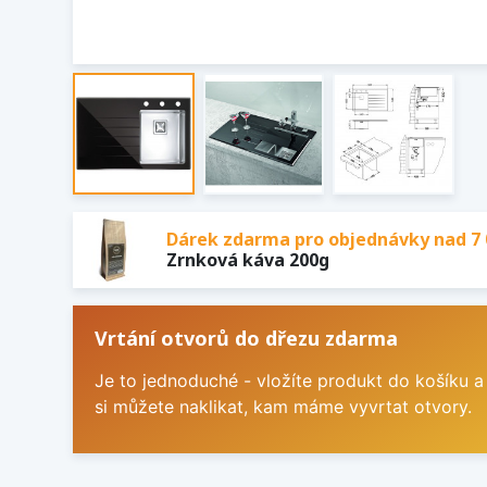
Dárek zdarma pro objednávky nad 7 
Zrnková káva 200g
Vrtání otvorů do dřezu zdarma
Je to jednoduché - vložíte produkt do košíku a
si můžete naklikat, kam máme vyvrtat otvory.