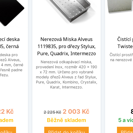
ecí deska
Nerezová Miska Alveus
Čistící
5, černá
1119835, pro dřezy Stylux,
Twiste
Pure, Quadrix, Intermezzo
 deska pro
Čistící prost
ezů Alveus,
na nerezové 
Nerezová odkapávací miska,
 4 mm, černé
provedení Inox, rozměr 420 x 190
přesně padne
x 72 mm. Určeno pro vybrané
řezu.
modely dřezů Alveus z řad Stylux,
Pure, Quadrix, Kombino, Crystalix,
Karat, Intermezzo.
na
Běžná cena
Cena
2 Kč
2 003 Kč
2 225 Kč
ladem
Běžně skladem
5 a v
košíku
Přidat do košíku
Přida