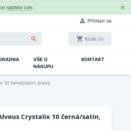
×
kce
najdete zde
.

Přihlásit se

shopping_cart
Košík
(0)
ORADNA
VŠE O
KONTAKT
NÁKUPU
x 10 černá/satin, pravý
lveus Crystalix 10 černá/satin,