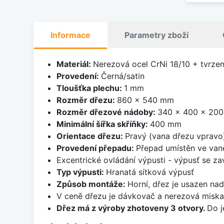
Informace
Parametry zboží
Materiál:
Nerezová ocel CrNi 18/10 + tvrzen
Provedení:
Černá/satin
Tloušťka plechu:
1 mm
Rozměr dřezu:
860 x 540 mm
Rozměr dřezové nádoby:
340 x 400 x 20
Minimální šířka skříňky:
400 mm
Orientace dřezu:
Pravý (vana dřezu vpravo
Provedení přepadu:
Přepad umístěn ve van
Excentrické ovládání výpusti - výpusť se zav
Typ výpusti:
Hranatá sítková výpusť
Způsob montáže:
Horní, dřez je usazen na
V ceně dřezu je dávkovač a nerezová miska
Dřez má z výroby zhotoveny 3 otvory.
Do j