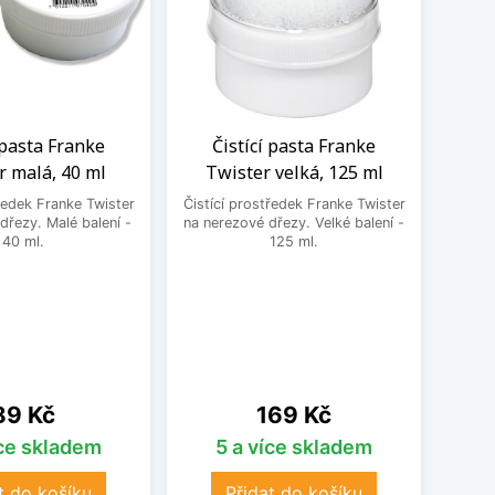
 pasta Franke
Čistící pasta Franke
Po
r malá, 40 ml
Twister velká, 125 ml
s
ředek Franke Twister
Čistící prostředek Franke Twister
Robust
dřezy. Malé balení -
na nerezové dřezy. Velké balení -
pro p
40 ml.
125 ml.
nerez
v o
Cena
Cena
89 Kč
169 Kč
íce skladem
5 a více skladem
t do košíku
Přidat do košíku