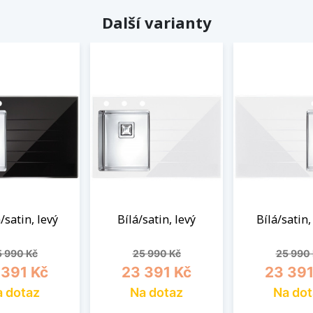
Další varianty
/satin, levý
Bílá/satin, levý
Bílá/satin,
ěžná cena
Cena
Běžná cena
Cena
Běžná 
 990 Kč
25 990 Kč
25 990
 391 Kč
23 391 Kč
23 391
 dotaz
Na dotaz
Na dot