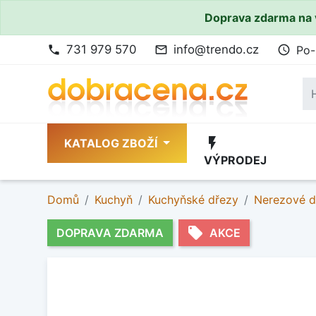
Doprava zdarma na 
731 979 570
info@trendo.cz
Po-
phone
mail_outline
access_time
flash_on
KATALOG ZBOŽÍ
VÝPRODEJ
Domů
Kuchyň
Kuchyňské dřezy
Nerezové d
local_offer
DOPRAVA ZDARMA
AKCE