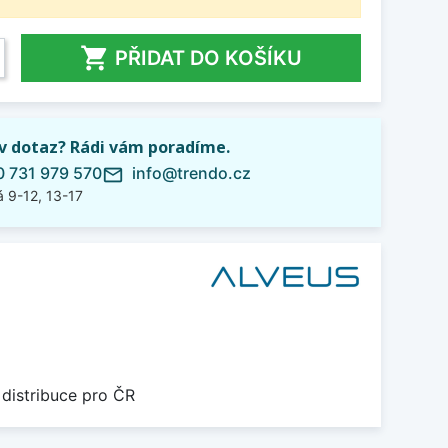

PŘIDAT DO KOŠÍKU
iv dotaz? Rádi vám poradíme.
 731 979 570
info@trendo.cz
mail_outline
 9-12, 13-17
 distribuce pro ČR