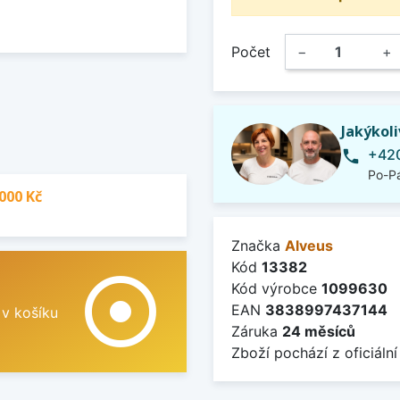
Počet
−
+
Jakýkol
+420
phone
Po-Pá
000 Kč
Značka
Alveus
Kód
13382
adjust
Kód výrobce
1099630
EAN
3838997437144
 v košíku
Záruka
24 měsíců
Zboží pochází z oficiální