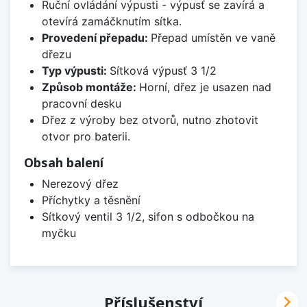
Ruční ovládání výpusti - výpusť se zavírá a
otevírá zamáčknutím sítka.
Provedení přepadu:
Přepad umístěn ve vaně
dřezu
Typ výpusti:
Sítková výpusť 3 1/2
Způsob montáže:
Horní, dřez je usazen nad
pracovní desku
Dřez z výroby bez otvorů, nutno zhotovit
otvor pro baterii.
Obsah balení
Nerezový dřez
Příchytky a těsnění
Sítkový ventil 3 1/2, sifon s odbočkou na
myčku

Příslušenství