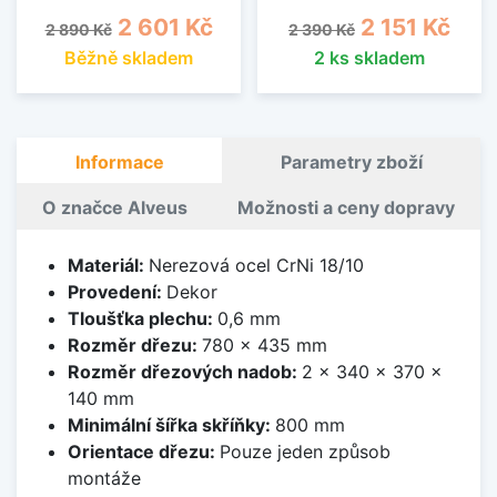
Běžná cena
Cena
Běžná cena
Cena
2 601 Kč
2 151 Kč
2 890 Kč
2 390 Kč
Běžně skladem
2 ks skladem
Informace
Parametry zboží
O značce Alveus
Možnosti a ceny dopravy
Materiál:
Nerezová ocel CrNi 18/10
Provedení:
Dekor
Tloušťka plechu:
0,6 mm
Rozměr dřezu:
780 x 435 mm
Rozměr dřezových nadob:
2 x 340 x 370 x
140 mm
Minimální šířka skříňky:
800 mm
Orientace dřezu:
Pouze jeden způsob
montáže