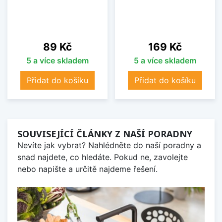
Cena
Cena
89 Kč
169 Kč
5 a více skladem
5 a více skladem
Přidat do košíku
Přidat do košíku
SOUVISEJÍCÍ ČLÁNKY Z NAŠÍ PORADNY
Nevíte jak vybrat? Nahlédněte do naší poradny a
snad najdete, co hledáte. Pokud ne, zavolejte
nebo napište a určitě najdeme řešení.