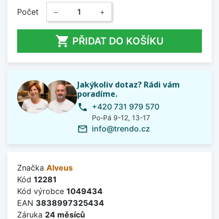
Počet
−
+

PŘIDAT DO KOŠÍKU
Jakýkoliv dotaz? Rádi vám
poradíme.
+420 731 979 570
phone
Po-Pá 9-12, 13-17
info@trendo.cz
mail_outline
Značka
Alveus
Kód
12281
Kód výrobce
1049434
EAN
3838997325434
Záruka
24 měsíců