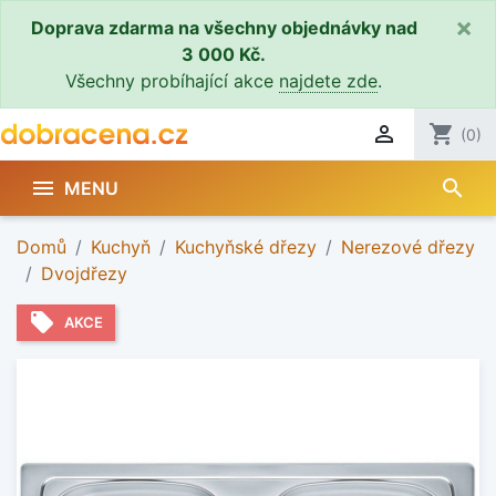
×
Doprava zdarma na všechny objednávky nad
3 000 Kč.
Všechny probíhající akce
najdete zde
.

shopping_cart
(0)
search

MENU
Domů
Kuchyň
Kuchyňské dřezy
Nerezové dřezy
Dvojdřezy
local_offer
AKCE