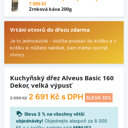
7 000 Kč
Zrnková káva 200g
Vrtání otvorů do dřezu zdarma
Je to jednoduché - vložíte produkt do košíku a v
košíku si můžete naklikat, kam máme vyvrtat
otvory.
Kuchyňský dřez Alveus Basic 160
Dekor, velká výpusť
2 691 Kč
s DPH
SLEVA 10%
2 990 Kč
loyalty
Sleva 3 % na všechny větší
objednávky!
Objednejte alespoň za 8 000
Kč a v košíku zadejte kód
MINUS3
.