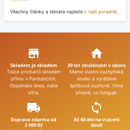
Všechny články a témata najdete
v naší poradně
.
Proč nakupovat u nás?
store_mall_directory
home
Skladem je skladem
30 let zkušeností v oboru
Tisíce produktů skladem
Máme vlastní kuchyňské
přímo v Pardubicích.
studio a vyrábíme
Objednáte dnes, máte
špičkové kuchyně. Víme
zítra.
přesně, co funguje.
local_shipping
sync
Doprava zdarma od
Až 60 dní na vrácení
3 000 Kč
zboží