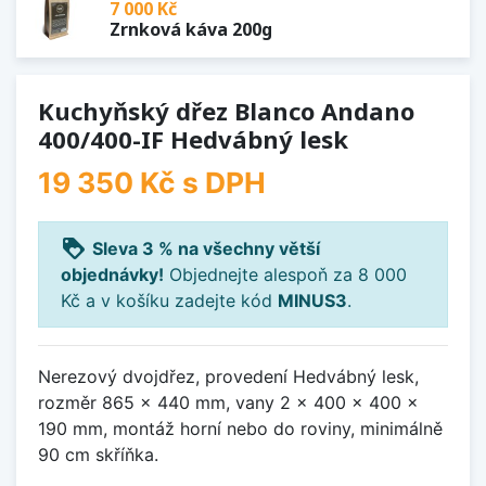
7 000 Kč
Zrnková káva 200g
Kuchyňský dřez Blanco Andano
400/400-IF Hedvábný lesk
19 350 Kč
s DPH
loyalty
Sleva 3 % na všechny větší
objednávky!
Objednejte alespoň za 8 000
Kč a v košíku zadejte kód
MINUS3
.
Nerezový dvojdřez, provedení Hedvábný lesk,
rozměr 865 x 440 mm, vany 2 x 400 x 400 x
190 mm, montáž horní nebo do roviny, minimálně
90 cm skříňka.