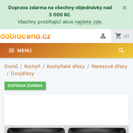
×
Doprava zdarma na všechny objednávky nad
3 000 Kč.
Všechny probíhající akce
najdete zde
.

shopping_cart
(0)
search

MENU
Domů
Kuchyň
Kuchyňské dřezy
Nerezové dřezy
Dvojdřezy
DOPRAVA ZDARMA