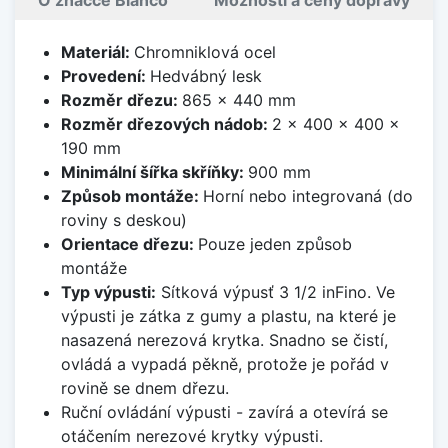
Materiál:
Chromniklová ocel
Provedení:
Hedvábný lesk
Rozměr dřezu:
865 x 440 mm
Rozměr dřezových nádob:
2 x 400 x 400 x
190 mm
Minimální šířka skříňky:
900 mm
Způsob montáže:
Horní nebo integrovaná (do
roviny s deskou)
Orientace dřezu:
Pouze jeden způsob
montáže
Typ výpusti:
Sítková výpusť 3 1/2 inFino. Ve
výpusti je zátka z gumy a plastu, na které je
nasazená nerezová krytka. Snadno se čistí,
ovládá a vypadá pěkně, protože je pořád v
rovině se dnem dřezu.
Ruční ovládání výpusti - zavírá a otevírá se
otáčením nerezové krytky výpusti.