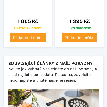
Cena
Cena
1 665 Kč
1 395 Kč
Běžně skladem
1 ks skladem
Přidat do košíku
Přidat do košíku
SOUVISEJÍCÍ ČLÁNKY Z NAŠÍ PORADNY
Nevíte jak vybrat? Nahlédněte do naší poradny a
snad najdete, co hledáte. Pokud ne, zavolejte
nebo napište a určitě najdeme řešení.