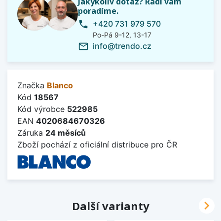
Jakýkoliv dotaz? Rádi vám
poradíme.
+420 731 979 570
phone
Po-Pá 9-12, 13-17
info@trendo.cz
mail_outline
Značka
Blanco
Kód
18567
Kód výrobce
522985
EAN
4020684670326
Záruka
24 měsíců
Zboží pochází z oficiální distribuce pro ČR

Další varianty