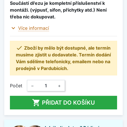
Součástí dřezu je kompletní příslušenství k
montáži. (výpusť, sifon, příchytky atd.) Není
třeba nic dokupovat.
expand_more
Více informací

Zboží by mělo být dostupné, ale termín
musíme zjistit u dodavatele. Termín dodání
Vám sdělíme telefonicky, emailem nebo na
prodejně v Pardubicích.
Počet
−
+

PŘIDAT DO KOŠÍKU