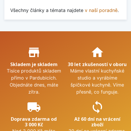
Všechny články a témata najdete
v naší poradně
.
Proč nakupovat u nás?
store_mall_directory
home
Skladem je skladem
30 let zkušeností v oboru
Tisíce produktů skladem
Máme vlastní kuchyňské
přímo v Pardubicích.
studio a vyrábíme
Objednáte dnes, máte
špičkové kuchyně. Víme
zítra.
přesně, co funguje.
local_shipping
sync
Doprava zdarma od
Až 60 dní na vrácení
3 000 Kč
zboží