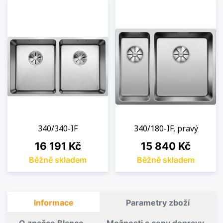
340/340-IF
340/180-IF, pravý
Cena
Cena
16 191 Kč
15 840 Kč
Běžně skladem
Běžně skladem
Informace
Parametry zboží
O značce Blanco
Možnosti a ceny dopravy