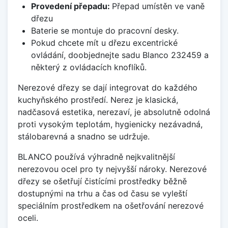
Provedení přepadu:
Přepad umístěn ve vaně
dřezu
Baterie se montuje do pracovní desky.
Pokud chcete mít u dřezu excentrické
ovládání, doobjednejte sadu Blanco 232459 a
některý z ovládacích knoflíků.
Nerezové dřezy se dají integrovat do každého
kuchyňského prostředí. Nerez je klasická,
nadčasová estetika, nerezaví, je absolutně odolná
proti vysokým teplotám, hygienicky nezávadná,
stálobarevná a snadno se udržuje.
BLANCO používá výhradně nejkvalitnější
nerezovou ocel pro ty nejvyšší nároky. Nerezové
dřezy se ošetřují čistícími prostředky běžně
dostupnými na trhu a čas od času se vyleští
speciálním prostředkem na ošetřování nerezové
oceli.