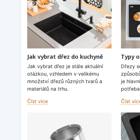
Jak vybrat dřez do kuchyně
Typy o
Jak vybrat dřez je stále aktuální
Dřezy s
otázkou, vzhledem v velikému
způsobů
množství dřezů různých tvarů a
je hlavn
materiálů na trhu.
potřeba 
Číst více
Číst víc