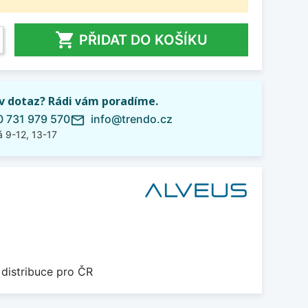

PŘIDAT DO KOŠÍKU
iv dotaz? Rádi vám poradíme.
 731 979 570
info@trendo.cz
mail_outline
 9-12, 13-17
 distribuce pro ČR