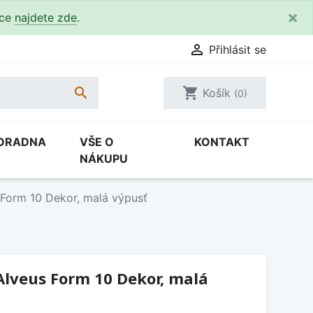
×
kce
najdete zde
.

Přihlásit se

shopping_cart
Košík
(0)
ORADNA
VŠE O
KONTAKT
NÁKUPU
Form 10 Dekor, malá výpusť
Alveus Form 10 Dekor, malá