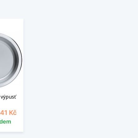
 výpusť
a
341 Kč
adem