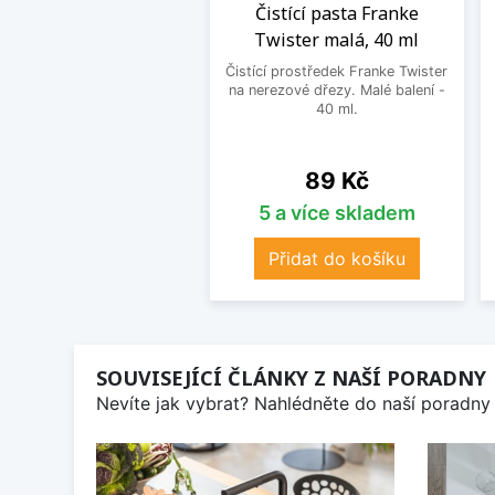
Čistící pasta Franke
Twister malá, 40 ml
Čistící prostředek Franke Twister
na nerezové dřezy. Malé balení -
40 ml.
Cena
89 Kč
5 a více skladem
Přidat do košíku
SOUVISEJÍCÍ ČLÁNKY Z NAŠÍ PORADNY
Nevíte jak vybrat? Nahlédněte do naší poradny 