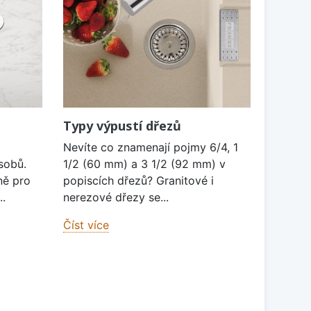
Typy výpustí dřezů
Nevíte co znamenají pojmy 6/4, 1
sobů.
1/2 (60 mm) a 3 1/2 (92 mm) v
ně pro
popiscích dřezů? Granitové i
..
nerezové dřezy se...
Číst více