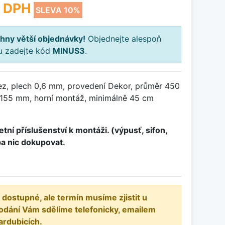
 DPH
SLEVA 10%
hny větší objednávky!
Objednejte alespoň
ku zadejte kód
MINUS3
.
ez, plech 0,6 mm, provedení Dekor, průměr 450
155 mm, horní montáž, minimálně 45 cm
tní příslušenství k montáži. (výpusť, sifon,
ba nic dokupovat.
 dostupné, ale termín musíme zjistit u
odání Vám sdělíme telefonicky, emailem
ardubicích.