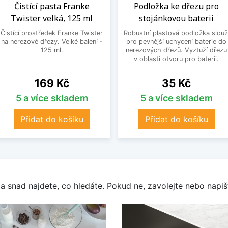
Čistící pasta Franke
Podložka ke dřezu pro
Twister velká, 125 ml
stojánkovou baterii
Čistící prostředek Franke Twister
Robustní plastová podložka slouž
na nerezové dřezy. Velké balení -
pro pevnější uchycení baterie do
125 ml.
nerezových dřezů. Vyztuží dřezu
v oblasti otvoru pro baterii.
Cena
Cena
169 Kč
35 Kč
5 a více skladem
5 a více skladem
Přidat do košíku
Přidat do košíku
a snad najdete, co hledáte. Pokud ne, zavolejte nebo napišt