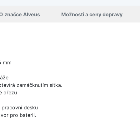
O značce Alveus
Možnosti a ceny dopravy
55 mm
táže
 otevírá zamáčknutím sítka.
ě dřezu
d pracovní desku
vor pro baterii.