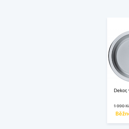
Dekor, 
Běžná 
1 990 K
Běžn