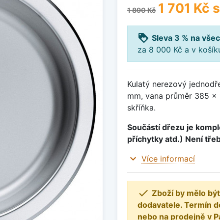
1 701 Kč
s
1 890 Kč
loyalty
Sleva 3 % na všec
za 8 000 Kč a v koší
Kulatý nerezový jednodř
mm, vana průměr 385 x 
skříňka.
Součástí dřezu je komple
příchytky atd.) Není tře
expand_more
Více informací

Zboží by mělo být
dodavatele. Termín d
nebo na prodejně v P