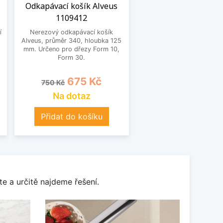
Odkapávací košík Alveus
1109412
í
Nerezový odkapávací košík
Alveus, průměr 340, hloubka 125
mm. Určeno pro dřezy Form 10,
Form 30.
Běžná cena
Cena
675 Kč
750 Kč
Na dotaz
Přidat do košíku
e a určitě najdeme řešení.