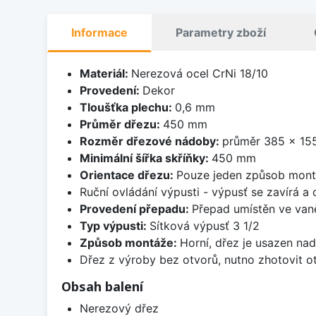
Informace
Parametry zboží
Materiál:
Nerezová ocel CrNi 18/10
Provedení:
Dekor
Tloušťka plechu:
0,6 mm
Průměr dřezu:
450 mm
Rozměr dřezové nádoby:
průměr 385 x 1
Minimální šířka skříňky:
450 mm
Orientace dřezu:
Pouze jeden způsob mon
Ruční ovládání výpusti - výpusť se zavírá a
Provedení přepadu:
Přepad umístěn ve van
Typ výpusti:
Sítková výpusť 3 1/2
Způsob montáže:
Horní, dřez je usazen na
Dřez z výroby bez otvorů, nutno zhotovit ot
Obsah balení
Nerezový dřez