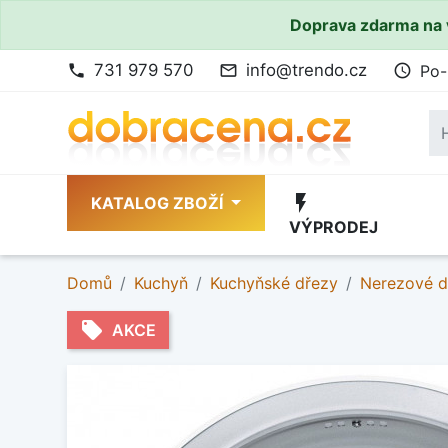
Doprava zdarma na 
731 979 570
info@trendo.cz
Po-
phone
mail_outline
access_time
flash_on
KATALOG ZBOŽÍ
VÝPRODEJ
Domů
Kuchyň
Kuchyňské dřezy
Nerezové d
local_offer
AKCE