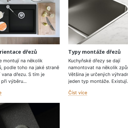
rientace dřezů
Typy montáže dřezů
e montují na několik
Kuchyňské dřezy se dají
, podle toho na jaké straně
namontovat na několik způ
í vana dřezu. S tím je
Většina je určených výhrad
při výběru...
jeden typ montáže. Existují.
e
Číst více