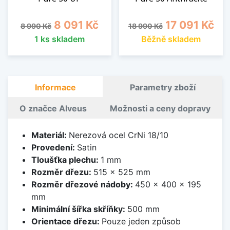
Běžná cena
Cena
Běžná cena
Cena
8 091 Kč
17 091 Kč
8 990 Kč
18 990 Kč
1 ks skladem
Běžně skladem
Informace
Parametry zboží
O značce Alveus
Možnosti a ceny dopravy
Materiál:
Nerezová ocel CrNi 18/10
Provedení:
Satin
Tloušťka plechu:
1 mm
Rozměr dřezu:
515 x 525 mm
Rozměr dřezové nádoby:
450 x 400 x 195
mm
Minimální šířka skříňky:
500 mm
Orientace dřezu:
Pouze jeden způsob