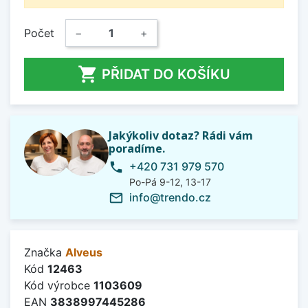
Počet
−
+

PŘIDAT DO KOŠÍKU
Jakýkoliv dotaz? Rádi vám
poradíme.
+420 731 979 570
phone
Po-Pá 9-12, 13-17
info@trendo.cz
mail_outline
Značka
Alveus
Kód
12463
Kód výrobce
1103609
EAN
3838997445286