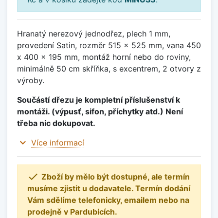
Hranatý nerezový jednodřez, plech 1 mm,
provedení Satin, rozměr 515 x 525 mm, vana 450
x 400 x 195 mm, montáž horní nebo do roviny,
minimálně 50 cm skříňka, s excentrem, 2 otvory z
výroby.
Součástí dřezu je kompletní příslušenství k
montáži. (výpusť, sifon, příchytky atd.) Není
třeba nic dokupovat.
expand_more
Více informací

Zboží by mělo být dostupné, ale termín
musíme zjistit u dodavatele. Termín dodání
Vám sdělíme telefonicky, emailem nebo na
prodejně v Pardubicích.