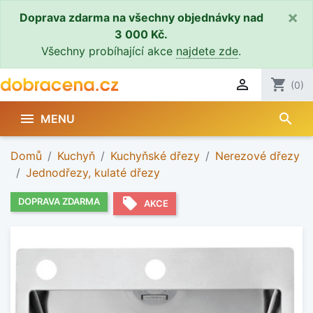
×
Doprava zdarma na všechny objednávky nad
3 000 Kč.
Všechny probíhající akce
najdete zde
.

shopping_cart
(0)
search

MENU
Domů
Kuchyň
Kuchyňské dřezy
Nerezové dřezy
Jednodřezy, kulaté dřezy
local_offer
DOPRAVA ZDARMA
AKCE