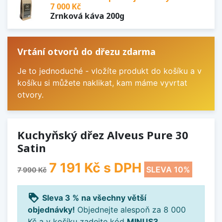
7 000 Kč
Zrnková káva 200g
Vrtání otvorů do dřezu zdarma
Je to jednoduché - vložíte produkt do košíku a v
košíku si můžete naklikat, kam máme vyvrtat
otvory.
Kuchyňský dřez Alveus Pure 30
Satin
7 191 Kč
s DPH
SLEVA 10%
7 990 Kč
loyalty
Sleva 3 % na všechny větší
objednávky!
Objednejte alespoň za 8 000
Kč a v košíku zadejte kód
MINUS3
.