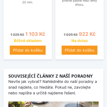
přesně padne mezi lemy
20 mm.
dřezu.
Běžná cena
Cena
Běžná cena
Cena
1 103 Kč
922 Kč
1 225 Kč
1 025 Kč
Běžně skladem
Na dotaz
Přidat do košíku
Přidat do košíku
SOUVISEJÍCÍ ČLÁNKY Z NAŠÍ PORADNY
Nevíte jak vybrat? Nahlédněte do naší poradny a
snad najdete, co hledáte. Pokud ne, zavolejte
nebo napište a určitě najdeme řešení.