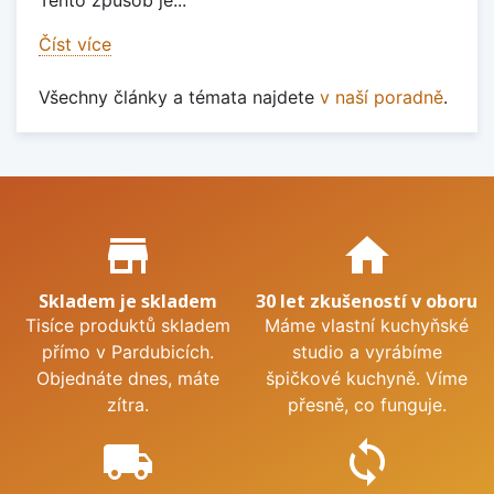
Číst více
Všechny články a témata najdete
v naší poradně
.
Proč nakupovat u nás?
store_mall_directory
home
Skladem je skladem
30 let zkušeností v oboru
Tisíce produktů skladem
Máme vlastní kuchyňské
přímo v Pardubicích.
studio a vyrábíme
Objednáte dnes, máte
špičkové kuchyně. Víme
zítra.
přesně, co funguje.
local_shipping
sync