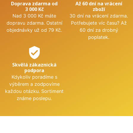
Doprava zdarma od
Až 60 dní na vrácení
3 000 Kč
zboží
Nad 3 000 Kč máte
30 dní na vrácení zdarma.
dopravu zdarma. Ostatní
Potřebujete víc času? Až
objednávky už od 79 Kč.
60 dní za drobný
poplatek.
verified_user
Skvělá zákaznická
podpora
Kdykoliv poradíme s
výběrem a zodpovíme
každou otázku. Sortiment
známe poslepu.