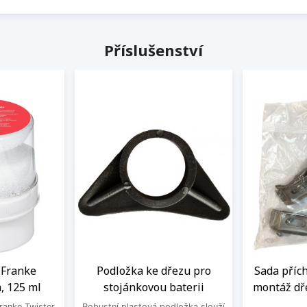
Příslušenství
a Franke
Podložka ke dřezu pro
Sada příc
, 125 ml
stojánkovou baterii
montáž dře
Franke Twister
Robustní plastová podložka slouží