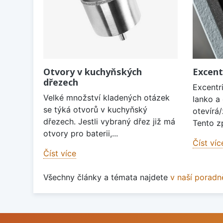
Otvory v kuchyňských
Excent
dřezech
Excentri
Velké množství kladených otázek
lanko a
se týká otvorů v kuchyňský
otevírá/
dřezech. Jestli vybraný dřez již má
Tento zp
otvory pro baterii,...
Číst víc
Číst více
Všechny články a témata najdete
v naší poradn