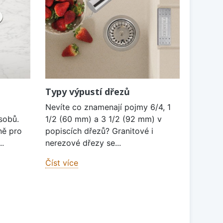
Typy výpustí dřezů
Nevíte co znamenají pojmy 6/4, 1
sobů.
1/2 (60 mm) a 3 1/2 (92 mm) v
ně pro
popiscích dřezů? Granitové i
..
nerezové dřezy se...
Číst více