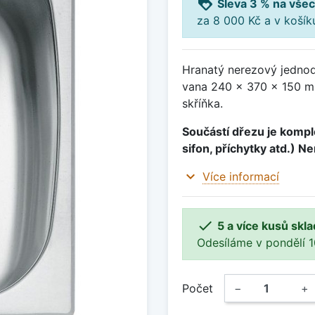
loyalty
Sleva 3 % na všec
za 8 000 Kč a v koší
Hranatý nerezový jedno
vana 240 x 370 x 150 m
skříňka.
Součástí dřezu je komple
sifon, příchytky atd.) N
expand_more
Více informací

5 a více kusů skl
Odesíláme v pondělí 10.
Počet
−
+