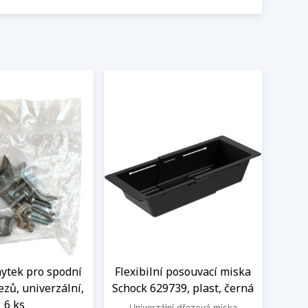
hytek pro spodní
Flexibilní posouvací miska
zů, univerzální,
Schock 629739, plast, černá
6 ks
Univerzální dřezová miska