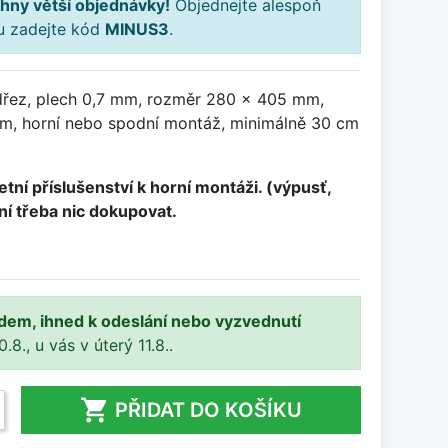
hny větší objednávky!
Objednejte alespoň
ku zadejte kód
MINUS3
.
dřez, plech 0,7 mm, rozměr 280 x 405 mm,
m, horní nebo spodní montáž, minimálně 30 cm
tní příslušenství k horní montáži. (výpusť,
ení třeba nic dokupovat.
adem, ihned k odeslání nebo vyzvednutí
8., u vás v úterý 11.8..

PŘIDAT DO KOŠÍKU