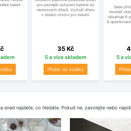
Velké balení -
pro pevnější uchycení baterie do
Sada příc
.
nerezových dřezů. Vyztuží dřezu
montáž všec
v oblasti otvoru pro baterii.
obsahuje 6 p
6 upevňovací
Cena
C
Kč
35 Kč
4
kladem
5 a více skladem
5 a v
košíku
Přidat do košíku
Přida
a snad najdete, co hledáte. Pokud ne, zavolejte nebo napišt