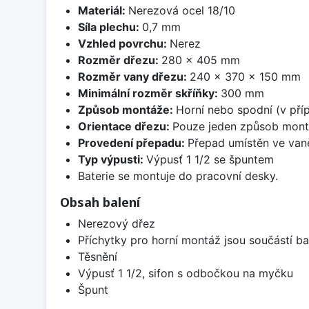
Materiál:
Nerezová ocel 18/10
Síla plechu:
0,7 mm
Vzhled povrchu:
Nerez
Rozměr dřezu:
280 x 405 mm
Rozměr vany dřezu:
240 x 370 x 150 mm
Minimální rozměr skříňky:
300 mm
Způsob montáže:
Horní nebo spodní (v pří
Orientace dřezu:
Pouze jeden způsob mon
Provedení přepadu:
Přepad umístěn ve van
Typ výpusti:
Výpusť 1 1/2 se špuntem
Baterie se montuje do pracovní desky.
Obsah balení
Nerezový dřez
Příchytky pro horní montáž jsou součástí ba
Těsnění
Výpusť 1 1/2, sifon s odbočkou na myčku
Špunt