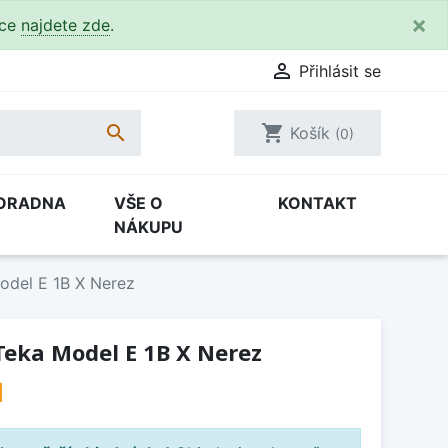
×
kce
najdete zde
.

Přihlásit se

shopping_cart
Košík
(0)
ORADNA
VŠE O
KONTAKT
NÁKUPU
odel E 1B X Nerez
Teka Model E 1B X Nerez
H