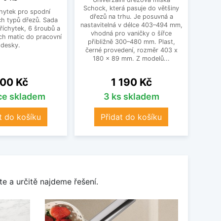
Schock, která pasuje do většiny
hytek pro spodní
dřezů na trhu. Je posuvná a
h typů dřezů. Sada
nastavitelná v délce 403–494 mm,
říchytek, 6 šroubů a
vhodná pro vaničky o šířce
ch matic do pracovní
přibližně 300–480 mm. Plast,
desky.
černé provedení, rozměr 403 x
180 x 89 mm. Z modelů...
ena
Cena
00 Kč
1 190 Kč
íce skladem
3 ks skladem
t do košíku
Přidat do košíku
e a určitě najdeme řešení.