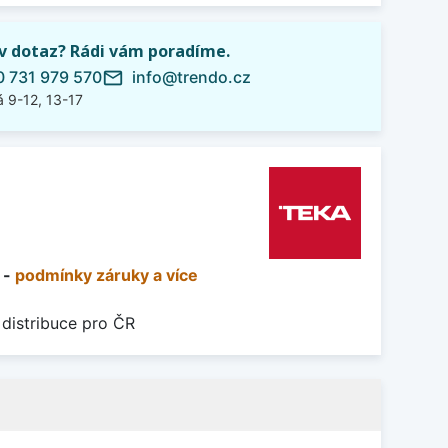
iv dotaz? Rádi vám poradíme.
 731 979 570
info@trendo.cz
mail_outline
 9-12, 13-17
 -
podmínky záruky a více
 distribuce pro ČR