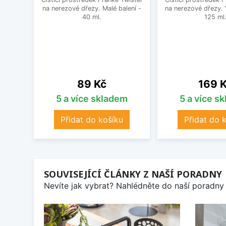
na nerezové dřezy. Malé balení -
na nerezové dřezy. 
40 ml.
125 ml
Cena
Cena
89 Kč
169 
5 a více skladem
5 a více s
Přidat do košíku
Přidat do 
SOUVISEJÍCÍ ČLÁNKY Z NAŠÍ PORADNY
Nevíte jak vybrat? Nahlédněte do naší poradny 