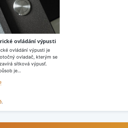
rické ovládání výpusti
cké ovládání výpusti je
 otočný ovladač, kterým se
zavírá sítková výpusť.
ůsob je...
e
ě
.