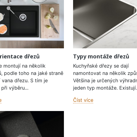
rientace dřezů
Typy montáže dřezů
e montují na několik
Kuchyňské dřezy se dají
, podle toho na jaké straně
namontovat na několik způ
í vana dřezu. S tím je
Většina je určených výhrad
při výběru...
jeden typ montáže. Existují.
e
Číst více