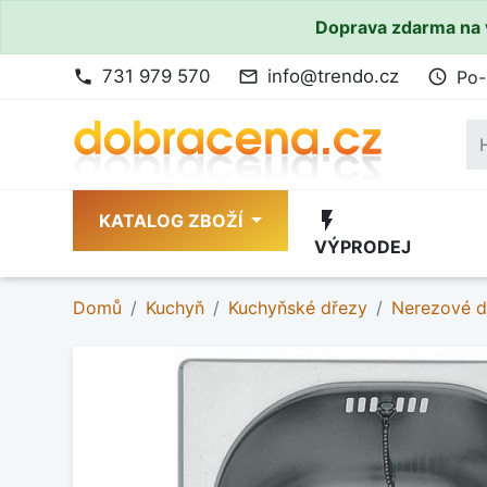
Doprava zdarma na 
731 979 570
info@trendo.cz
Po-
phone
mail_outline
access_time
flash_on
KATALOG ZBOŽÍ
VÝPRODEJ
Domů
Kuchyň
Kuchyňské dřezy
Nerezové d