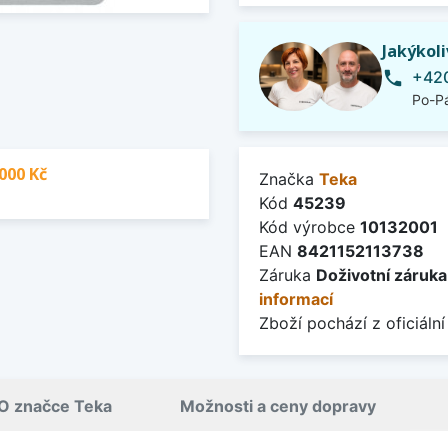
Jakýkol
+420
phone
Po-Pá
000 Kč
Značka
Teka
Kód
45239
Kód výrobce
10132001
EAN
8421152113738
Záruka
Doživotní záruka
informací
Zboží pochází z oficiální
O značce Teka
Možnosti a ceny dopravy