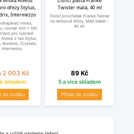
á Miska Alveus
Čistící pasta Franke
Č
ro dřezy Stylux,
Twister malá, 40 ml
Tw
drix, Intermezzo
Čistící prostředek Franke Twister
Čistíc
na nerezové dřezy. Malé balení -
na ner
odkapávací miska,
40 ml.
ox, rozměr 420 x 190
rčeno pro vybrané
Alveus z řad Stylux,
, Kombino, Crystalix,
, Intermezzo.
cena
Cena
Cena
2 003 Kč
89 Kč
č
ě skladem
5 a více skladem
t do košíku
Přidat do košíku
e a určitě najdeme řešení.