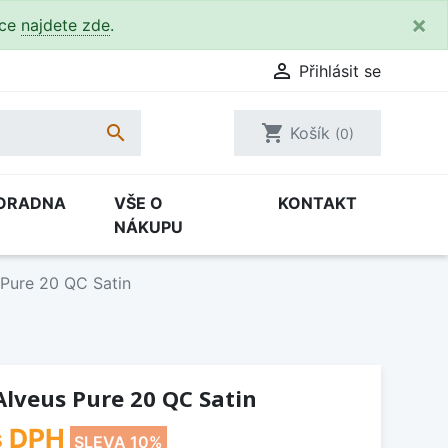
×
kce
najdete zde
.

Přihlásit se

shopping_cart
Košík
(0)
ORADNA
VŠE O
KONTAKT
NÁKUPU
 Pure 20 QC Satin
lveus Pure 20 QC Satin
 DPH
SLEVA 10%