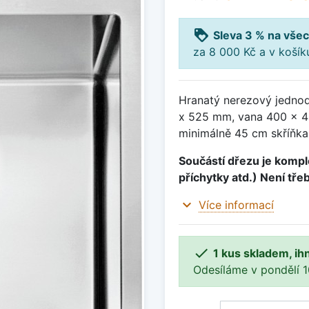
loyalty
Sleva 3 % na všec
za 8 000 Kč a v koší
Hranatý nerezový jednod
x 525 mm, vana 400 x 4
minimálně 45 cm skříňka,
Součástí dřezu je komple
příchytky atd.) Není tře
expand_more
Více informací

1 kus skladem, ih
Odesíláme v pondělí 10.