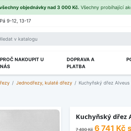
všechny objednávky nad 3 000 Kč.
Všechny probíhající a
Pá 9-12, 13-17
PROČ NAKOUPIT U
DOPRAVA A
P
NÁS
PLATBA
řezy
Jednodřezy, kulaté dřezy
Kuchyňský dřez Alveus
Kuchyňský dřez A
6 741 Kč
s
7 490 Kč