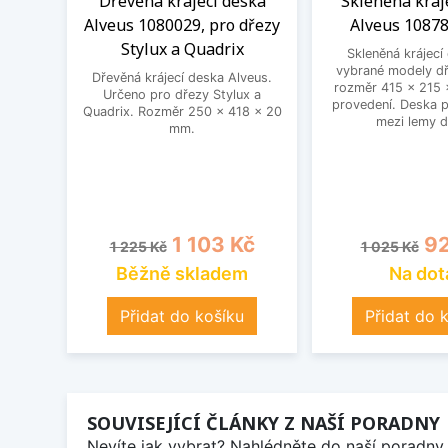
Dřevěná krájecí deska
Skleněná kráj
Alveus 1080029, pro dřezy
Alveus 10878
Stylux a Quadrix
Skleněná krájecí
vybrané modely dř
Dřevěná krájecí deska Alveus.
rozměr 415 x 215 
Určeno pro dřezy Stylux a
provedení. Deska 
Quadrix. Rozměr 250 x 418 x 20
mezi lemy d
mm.
Běžná cena
Cena
Běžná cena
Ce
1 103 Kč
92
1 225 Kč
1 025 Kč
Běžně skladem
Na dot
Přidat do košíku
Přidat do 
SOUVISEJÍCÍ ČLÁNKY Z NAŠÍ PORADNY
Nevíte jak vybrat? Nahlédněte do naší poradny 