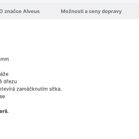
O značce Alveus
Možnosti a ceny dopravy
5 mm
táže
ě dřezu
 otevírá zamáčknutím sítka.
se
rii.