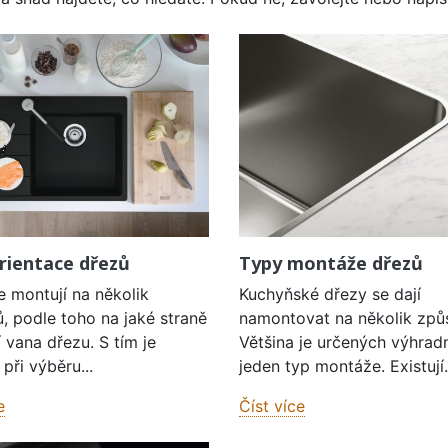
rientace dřezů
Typy montáže dřezů
e montují na několik
Kuchyňské dřezy se dají
, podle toho na jaké straně
namontovat na několik způ
í vana dřezu. S tím je
Většina je určených výhrad
při výběru...
jeden typ montáže. Existují.
e
Číst více