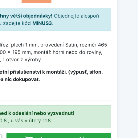
hny větší objednávky!
Objednejte alespoň
ku zadejte kód
MINUS3
.
řez, plech 1 mm, provedení Satin, rozměr 465
00 x 195 mm, montáž horní nebo do roviny,
 1 otvor z výroby.
tní příslušenství k montáži. (výpusť, sifon,
ba nic dokupovat.
ned k odeslání nebo vyzvednutí
8., u vás v úterý 11.8..