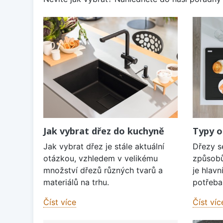
Jak vybrat dřez do kuchyně
Typy o
Jak vybrat dřez je stále aktuální
Dřezy s
otázkou, vzhledem v velikému
způsobů
množství dřezů různých tvarů a
je hlavn
materiálů na trhu.
potřeba 
Číst více
Číst víc