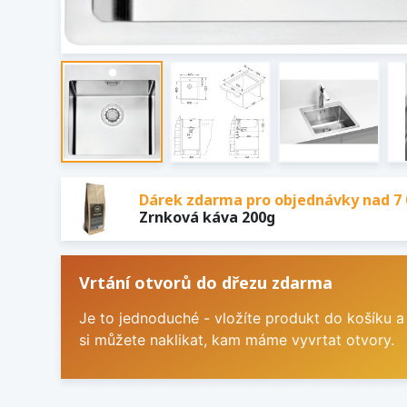
Dárek zdarma pro objednávky nad 7 
Zrnková káva 200g
Vrtání otvorů do dřezu zdarma
Je to jednoduché - vložíte produkt do košíku a
si můžete naklikat, kam máme vyvrtat otvory.