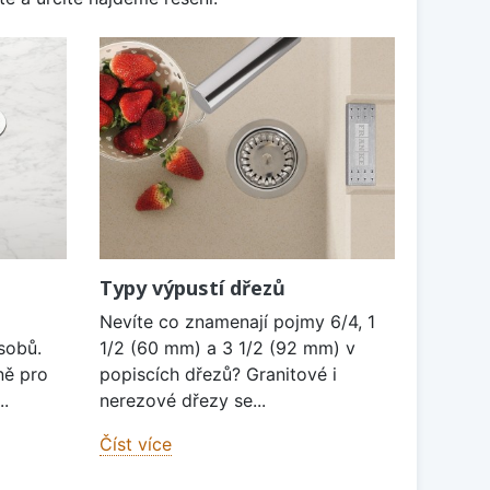
Typy výpustí dřezů
Nevíte co znamenají pojmy 6/4, 1
sobů.
1/2 (60 mm) a 3 1/2 (92 mm) v
ně pro
popiscích dřezů? Granitové i
..
nerezové dřezy se...
Číst více