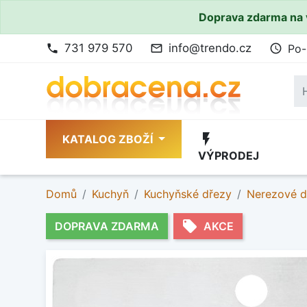
Doprava zdarma na 
731 979 570
info@trendo.cz
Po-
phone
mail_outline
access_time
flash_on
KATALOG ZBOŽÍ
VÝPRODEJ
Domů
Kuchyň
Kuchyňské dřezy
Nerezové d
local_offer
DOPRAVA ZDARMA
AKCE