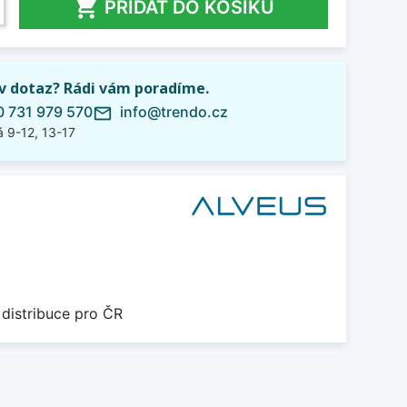

PŘIDAT DO KOŠÍKU
iv dotaz? Rádi vám poradíme.
 731 979 570
info@trendo.cz
mail_outline
 9-12, 13-17
 distribuce pro ČR