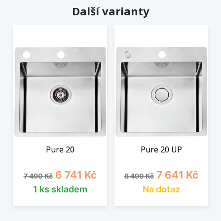
Další varianty
Pure 20
Pure 20 UP
Běžná cena
Cena
Běžná cena
Cena
6 741 Kč
7 641 Kč
7 490 Kč
8 490 Kč
1 ks skladem
Na dotaz