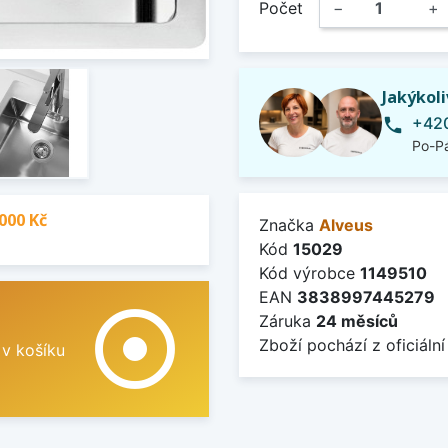
Počet
−
+
Jakýkol
+420
phone
Po-Pá
000 Kč
Značka
Alveus
Kód
15029
Kód výrobce
1149510
EAN
3838997445279
adjust
Záruka
24 měsíců
Zboží pochází z oficiální
 v košíku