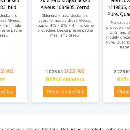
ecí deska
Skleněná krájecí deska
Nerezov
83, bílá
Alveus 1084835, černá
1119835, p
Pure, Qua
 deska pro
Skleněná krájecí deska pro
ezů Alveus,
vybrané modely dřezů Alveus,
Nerezová 
x 4 mm, bílé
rozměr 415 x 215 x 4 mm, černé
provedení In
přesně padne
provedení. Deska přesně padne
x 72 mm. U
řezu.
mezi lemy dřezu.
modely dřezů 
Pure, Quadrix
Karat
na
Běžná cena
Cena
Běžná 
2 Kč
922 Kč
1 025 Kč
2 225 K
az
Běžně skladem
Běžn
košíku
Přidat do košíku
Přida
a snad najdete, co hledáte. Pokud ne, zavolejte nebo napišt