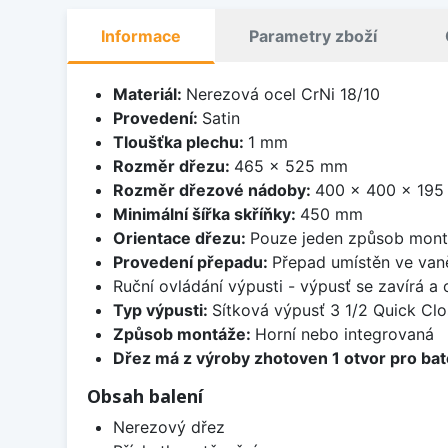
Informace
Parametry zboží
Materiál:
Nerezová ocel CrNi 18/10
Provedení:
Satin
Tloušťka plechu:
1 mm
Rozměr dřezu:
465 x 525 mm
Rozměr dřezové nádoby:
400 x 400 x 19
Minimální šířka skříňky:
450 mm
Orientace dřezu:
Pouze jeden způsob mon
Provedení přepadu:
Přepad umístěn ve van
Ruční ovládání výpusti - výpusť se zavírá a
Typ výpusti:
Sítková výpusť 3 1/2 Quick Clo
Způsob montáže:
Horní nebo integrovaná
Dřez má z výroby zhotoven 1 otvor pro bate
Obsah balení
Nerezový dřez