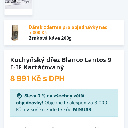
Dárek zdarma pro objednávky nad
7 000 Kč
Zrnková káva 200g
Kuchyňský dřez Blanco Lantos 9
E-IF Kartáčovaný
8 991 Kč
s DPH
loyalty
Sleva 3 % na všechny větší
objednávky!
Objednejte alespoň za 8 000
Kč a v košíku zadejte kód
MINUS3
.