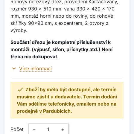
Rohový nerezový dřez, provedení Kartáčovaný,
rozměr 930 x 510 mm, vana 330 x 420 x 170
mm, montáž horní nebo do roviny, do rohové
skříňky 90x90 cm, s excentrem, 2 otvory z
výroby.
Součástí dřezu je kompletní příslušenství k
montáži. (výpusť, sifon, příchytky atd.) Není
třeba nic dokupovat.
expand_more
Více informací

Zboží by mělo být dostupné, ale termín
musíme zjistit u dodavatele. Termín dodání
Vám sdělíme telefonicky, emailem nebo na
prodejně v Pardubicích.
Počet
−
+