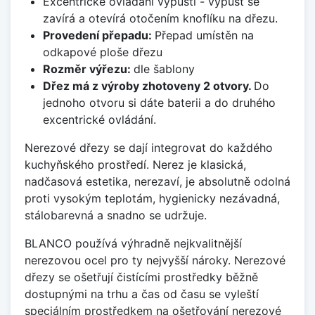
Excentrické ovládání výpusti - výpusť se
zavírá a otevírá otočením knoflíku na dřezu.
Provedení přepadu:
Přepad umístěn na
odkapové ploše dřezu
Rozměr výřezu:
dle šablony
Dřez má z výroby zhotoveny 2 otvory.
Do
jednoho otvoru si dáte baterii a do druhého
excentrické ovládání.
Nerezové dřezy se dají integrovat do každého
kuchyňského prostředí. Nerez je klasická,
nadčasová estetika, nerezaví, je absolutně odolná
proti vysokým teplotám, hygienicky nezávadná,
stálobarevná a snadno se udržuje.
BLANCO používá výhradně nejkvalitnější
nerezovou ocel pro ty nejvyšší nároky. Nerezové
dřezy se ošetřují čistícími prostředky běžně
dostupnými na trhu a čas od času se vyleští
speciálním prostředkem na ošetřování nerezové