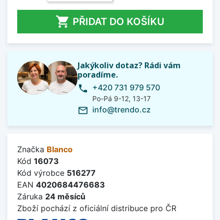

PŘIDAT DO KOŠÍKU
Jakýkoliv dotaz? Rádi vám
poradíme.
+420 731 979 570
phone
Po-Pá 9-12, 13-17
info@trendo.cz
mail_outline
Značka
Blanco
Kód
16073
Kód výrobce
516277
EAN
4020684476683
Záruka
24 měsíců
Zboží pochází z oficiální distribuce pro ČR