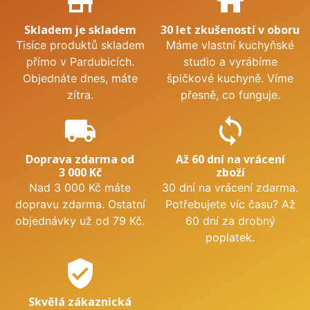
store_mall_directory
home
Skladem je skladem
30 let zkušeností v oboru
Tisíce produktů skladem
Máme vlastní kuchyňské
přímo v Pardubicích.
studio a vyrábíme
Objednáte dnes, máte
špičkové kuchyně. Víme
zítra.
přesně, co funguje.
local_shipping
sync
Doprava zdarma od
Až 60 dní na vrácení
3 000 Kč
zboží
Nad 3 000 Kč máte
30 dní na vrácení zdarma.
dopravu zdarma. Ostatní
Potřebujete víc času? Až
objednávky už od 79 Kč.
60 dní za drobný
poplatek.
verified_user
Skvělá zákaznická