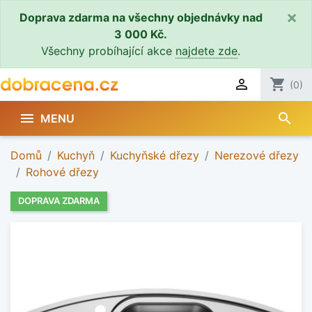
×
Doprava zdarma na všechny objednávky nad
3 000 Kč.
Všechny probíhající akce
najdete zde
.

shopping_cart
(0)
search

MENU
Domů
Kuchyň
Kuchyňské dřezy
Nerezové dřezy
Rohové dřezy
DOPRAVA ZDARMA