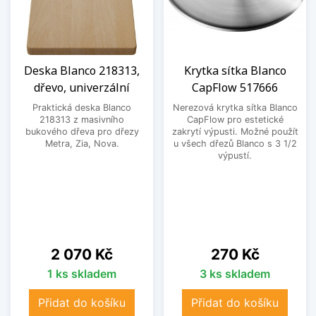
Deska Blanco 218313,
Krytka sítka Blanco
dřevo, univerzální
CapFlow 517666
Praktická deska Blanco
Nerezová krytka sítka Blanco
218313 z masivního
CapFlow pro estetické
bukového dřeva pro dřezy
zakrytí výpusti. Možné použít
Metra, Zia, Nova.
u všech dřezů Blanco s 3 1/2
výpustí.
Cena
Cena
2 070 Kč
270 Kč
1 ks skladem
3 ks skladem
Přidat do košíku
Přidat do košíku