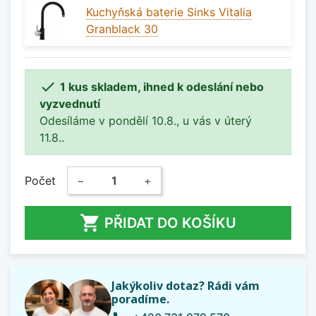
Kuchyňská baterie Sinks Vitalia
Granblack 30

1 kus skladem, ihned k odeslání nebo
vyzvednutí
Odesíláme v pondělí 10.8., u vás v úterý
11.8..
Počet
−
+

PŘIDAT DO KOŠÍKU
Jakýkoliv dotaz? Rádi vám
poradíme.