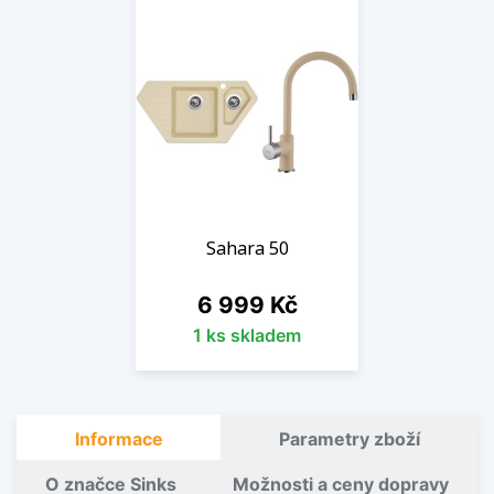
Sahara 50
Cena
6 999 Kč
1 ks skladem
Informace
Parametry zboží
O značce Sinks
Možnosti a ceny dopravy