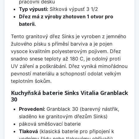
pracovní desku
Typ výpusti:
Sítková výpusť 3 1/2
Dřez má z výroby zhotoven 1 otvor pro
baterii.
Tento granitový dřez Sinks je vyroben z jemného
žulového písku s příměsí barviva a je pojen
vysoce kvalitním polyesterovým pojivem. Dřez
snadno snese teploty až 180 C, je odolný proti
UV záření a poškrábání. Dřez vyniká mimořádnou
pevností materiálu a schopností odolat velkým
teplotním šokům.
Kuchyňská baterie Sinks Vitalia Granblack
30
Provedení:
Granblack 30 (barevný nástřik,
sladěno ke granitovým dřezům Sinks)
páková směšovací baterie
Tlaková
(klasická baterie pro připojení k
vodnímu řádu nebo tlakovému ohřívači)