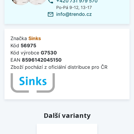
+420 731 979 570
phone
Po-Pá 9-12, 13-17
info@trendo.cz
mail_outline
Značka
Sinks
Kód
56975
Kód výrobce
G7530
EAN
8596142045150
Zboží pochází z oficiální distribuce pro ČR
Další varianty