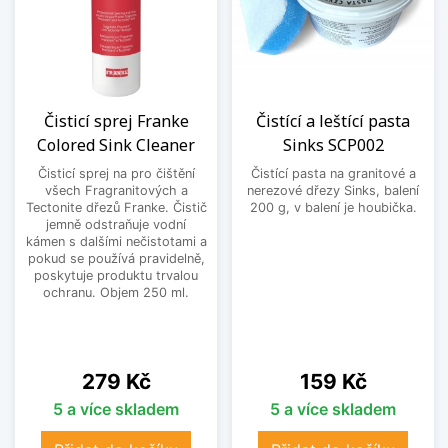
Čisticí sprej Franke
Čistící a leštící pasta
Colored Sink Cleaner
Sinks SCP002
Čisticí sprej na pro čištění
Čistící pasta na granitové a
všech Fragranitových a
nerezové dřezy Sinks, balení
Tectonite dřezů Franke. Čistič
200 g, v balení je houbička.
jemně odstraňuje vodní
kámen s dalšími nečistotami a
pokud se používá pravidelně,
poskytuje produktu trvalou
ochranu. Objem 250 ml.
Cena
Cena
279 Kč
159 Kč
5 a více skladem
5 a více skladem