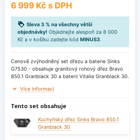
6 999 Kč
s DPH
loyalty
Sleva 3 % na všechny větší
objednávky!
Objednejte alespoň za 8 000
Kč a v košíku zadejte kód
MINUS3
.
Cenově zvýhodněný set dřezu a baterie Sinks
G7530 - obsahuje granitový rohový dřez Bravo
850.1 Granblack 30 a baterii Vitalia Granblack 30.
expand_more
Více informací
Tento set obsahuje
Kuchyňský dřez Sinks Bravo 850.1
Granblack 30