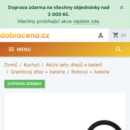
×
Doprava zdarma na všechny objednávky nad
3 000 Kč.
Všechny probíhající akce
najdete zde
.

shopping_cart
(0)
search

MENU
Domů
Kuchyň
Akční sety dřezů a baterií
Granitový dřez + baterie
Rohový + baterie
DOPRAVA ZDARMA