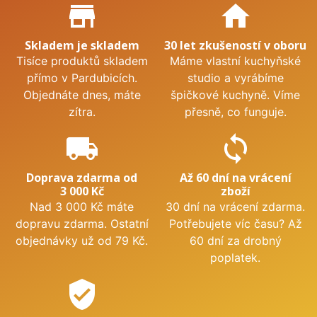
Proč nakupovat u nás?
store_mall_directory
home
Skladem je skladem
30 let zkušeností v oboru
Tisíce produktů skladem
Máme vlastní kuchyňské
přímo v Pardubicích.
studio a vyrábíme
Objednáte dnes, máte
špičkové kuchyně. Víme
zítra.
přesně, co funguje.
local_shipping
sync
Doprava zdarma od
Až 60 dní na vrácení
3 000 Kč
zboží
Nad 3 000 Kč máte
30 dní na vrácení zdarma.
dopravu zdarma. Ostatní
Potřebujete víc času? Až
objednávky už od 79 Kč.
60 dní za drobný
poplatek.
verified_user