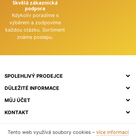
Skvělá zákaznická
podpora
Kdykoliv poradíme s
výběrem a zodpovíme
každou otázku. Sortiment
známe poslepu.
SPOLEHLIVÝ PRODEJCE
DŮLEŽITÉ INFORMACE
MŮJ ÚČET
KONTAKT
Tento web využívá soubory cookies –
více informací