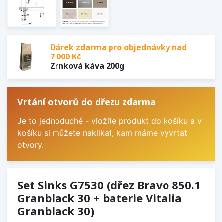
Dárek zdarma pro objednávky nad
7 000 Kč
Zrnková káva 200g
Vrtání otvorů do dřezu zdarma
Je to jednoduché - vložíte produkt do košíku a v
košíku si můžete naklikat, kam máme vyvrtat
otvory.
Set Sinks G7530 (dřez Bravo 850.1
Granblack 30 + baterie Vitalia
Granblack 30)