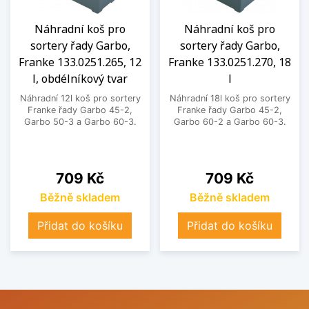
Náhradní koš pro
Náhradní koš pro
sortery řady Garbo,
sortery řady Garbo,
Franke 133.0251.265, 12
Franke 133.0251.270, 18
l, obdélníkový tvar
l
Náhradní 12l koš pro sortery
Náhradní 18l koš pro sortery
Franke řady Garbo 45-2,
Franke řady Garbo 45-2,
Garbo 50-3 a Garbo 60-3.
Garbo 60-2 a Garbo 60-3.
Cena
Cena
709 Kč
709 Kč
Běžně skladem
Běžně skladem
Přidat do košíku
Přidat do košíku