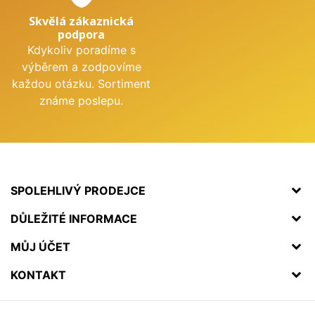
Skvělá zákaznická
podpora
Kdykoliv poradíme s
výběrem a zodpovíme
každou otázku. Sortiment
známe poslepu.
SPOLEHLIVÝ PRODEJCE
DŮLEŽITÉ INFORMACE
MŮJ ÚČET
KONTAKT