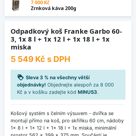
7 000 Kč
Zrnková káva 200g
Odpadkový koš Franke Garbo 60-
3, 1x 8 l + 1x 12 l + 1x 18 l + 1x
miska
5 549 Kč
s DPH
loyalty
Sleva 3 % na všechny větší
objednávky!
Objednejte alespoň za 8 000
Kč a v košíku zadejte kód
MINUS3
.
Košový systém s čelním výsuvem - dvířka se
montují přímo na koš, pro skříňku 60 cm, nádoby
1x 8 l + 1x 12 l + 1x 18 l + 1x miska, minimální
prostor 562 x 399 x 375 mm. Součástí je