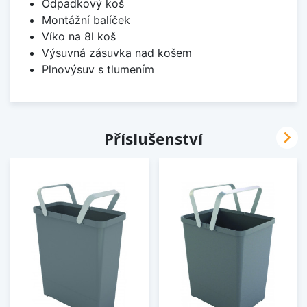
Odpadkový koš
Montážní balíček
Víko na 8l koš
Výsuvná zásuvka nad košem
Plnovýsuv s tlumením

Příslušenství