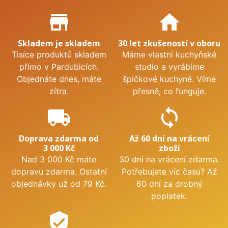
Proč nakupovat u nás?
store_mall_directory
home
Skladem je skladem
30 let zkušeností v oboru
Tisíce produktů skladem
Máme vlastní kuchyňské
přímo v Pardubicích.
studio a vyrábíme
Objednáte dnes, máte
špičkové kuchyně. Víme
zítra.
přesně, co funguje.
local_shipping
sync
Doprava zdarma od
Až 60 dní na vrácení
3 000 Kč
zboží
Nad 3 000 Kč máte
30 dní na vrácení zdarma.
dopravu zdarma. Ostatní
Potřebujete víc času? Až
objednávky už od 79 Kč.
60 dní za drobný
poplatek.
verified_user