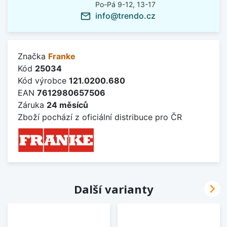
Po-Pá 9-12, 13-17
info@trendo.cz
mail_outline
Značka
Franke
Kód
25034
Kód výrobce
121.0200.680
EAN
7612980657506
Záruka
24 měsíců
Zboží pochází z oficiální distribuce pro ČR

Další varianty