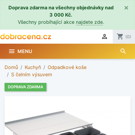
×
Doprava zdarma na všechny objednávky nad
3 000 Kč.
Všechny probíhající akce
najdete zde
.

shopping_cart
(0)
search

MENU
Domů
Kuchyň
Odpadkové koše
S čelním výsuvem
DOPRAVA ZDARMA