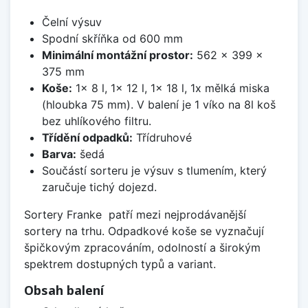
Čelní výsuv
Spodní skříňka od 600 mm
Minimální montážní prostor:
562 x 399 x
375 mm
Koše:
1x 8 l, 1x 12 l, 1x 18 l, 1x mělká miska
(hloubka 75 mm). V balení je 1 víko na 8l koš
bez uhlíkového filtru.
Třídění odpadků:
Třídruhové
Barva:
šedá
Součástí sorteru je výsuv s tlumením, který
zaručuje tichý dojezd.
Sortery Franke patří mezi nejprodávanější
sortery na trhu. Odpadkové koše se vyznačují
špičkovým zpracováním, odolností a širokým
spektrem dostupných typů a variant.
Obsah balení