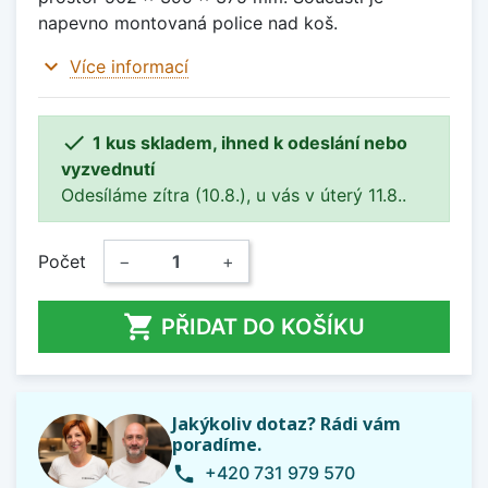
napevno montovaná police nad koš.
expand_more
Více informací

1 kus skladem, ihned k odeslání nebo
vyzvednutí
Odesíláme zítra (10.8.), u vás v úterý 11.8..
Počet
−
+

PŘIDAT DO KOŠÍKU
Jakýkoliv dotaz? Rádi vám
poradíme.
+420 731 979 570
phone