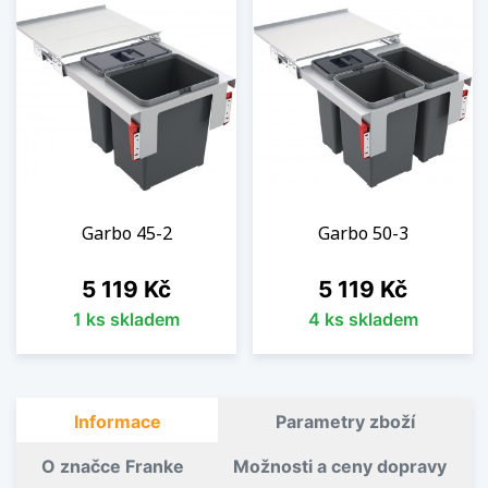
Garbo 45-2
Garbo 50-3
Cena
Cena
5 119 Kč
5 119 Kč
1 ks skladem
4 ks skladem
Informace
Parametry zboží
O značce Franke
Možnosti a ceny dopravy