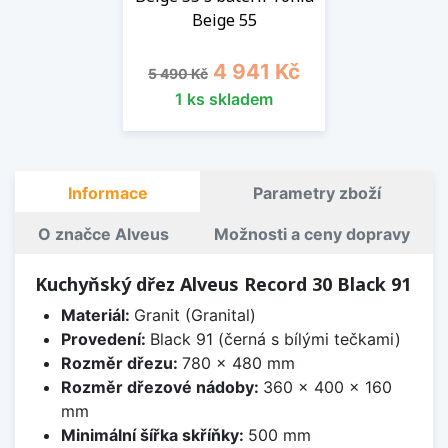
Beige 55
Běžná cena
Cena
4 941 Kč
5 490 Kč
1 ks skladem
Informace
Parametry zboží
O značce Alveus
Možnosti a ceny dopravy
Kuchyňský dřez Alveus Record 30 Black 91
Materiál:
Granit (Granital)
Provedení:
Black 91 (černá s bílými tečkami)
Rozměr dřezu:
780 x 480 mm
Rozměr dřezové nádoby:
360 x 400 x 160
mm
Minimální šířka skříňky:
500 mm