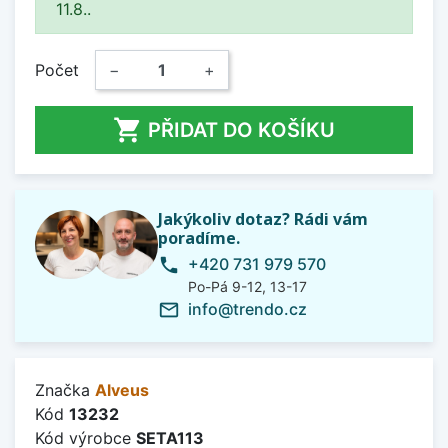
11.8..
Počet
−
+

PŘIDAT DO KOŠÍKU
Jakýkoliv dotaz? Rádi vám
poradíme.
+420 731 979 570
phone
Po-Pá 9-12, 13-17
info@trendo.cz
mail_outline
Značka
Alveus
Kód
13232
Kód výrobce
SETA113