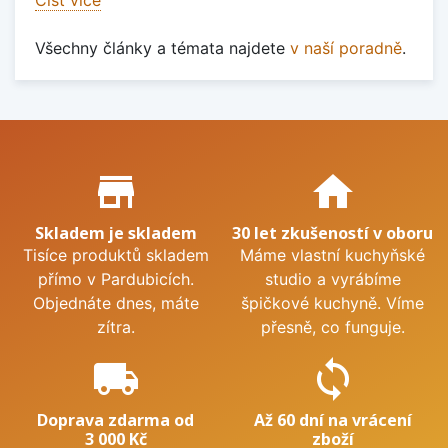
Číst více
Všechny články a témata najdete
v naší poradně
.
Proč nakupovat u nás?
store_mall_directory
home
Skladem je skladem
30 let zkušeností v oboru
Tisíce produktů skladem
Máme vlastní kuchyňské
přímo v Pardubicích.
studio a vyrábíme
Objednáte dnes, máte
špičkové kuchyně. Víme
zítra.
přesně, co funguje.
local_shipping
sync
Doprava zdarma od
Až 60 dní na vrácení
3 000 Kč
zboží