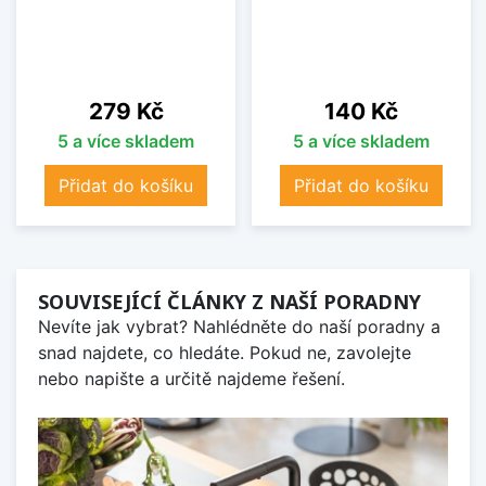
Cena
Cena
279 Kč
140 Kč
5 a více skladem
5 a více skladem
Přidat do košíku
Přidat do košíku
SOUVISEJÍCÍ ČLÁNKY Z NAŠÍ PORADNY
Nevíte jak vybrat? Nahlédněte do naší poradny a
snad najdete, co hledáte. Pokud ne, zavolejte
nebo napište a určitě najdeme řešení.