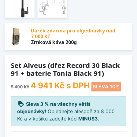
Dárek zdarma pro objednávky nad
7 000 Kč
Zrnková káva 200g
Set Alveus (dřez Record 30 Black
91 + baterie Tonia Black 91)
4 941 Kč
s DPH
SLEVA 10%
5 490 Kč
loyalty
Sleva 3 % na všechny větší
objednávky!
Objednejte alespoň za 8 000
Kč a v košíku zadejte kód
MINUS3
.