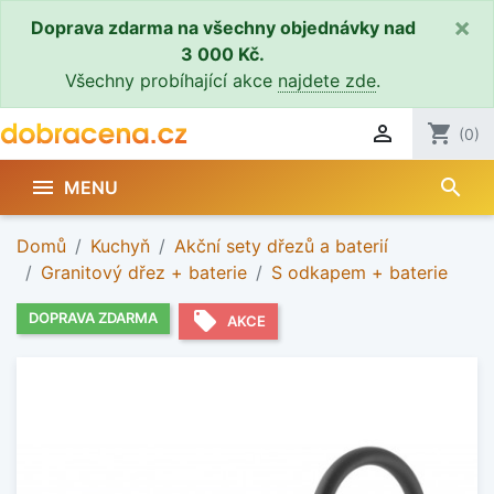
×
Doprava zdarma na všechny objednávky nad
3 000 Kč.
Všechny probíhající akce
najdete zde
.

shopping_cart
(0)
search

MENU
Domů
Kuchyň
Akční sety dřezů a baterií
Granitový dřez + baterie
S odkapem + baterie
local_offer
DOPRAVA ZDARMA
AKCE