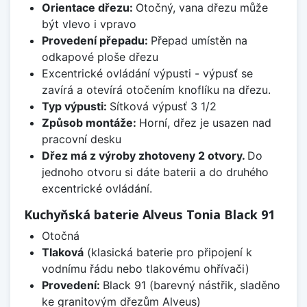
Orientace dřezu:
Otočný, vana dřezu může
být vlevo i vpravo
Provedení přepadu:
Přepad umístěn na
odkapové ploše dřezu
Excentrické ovládání výpusti - výpusť se
zavírá a otevírá otočením knoflíku na dřezu.
Typ výpusti:
Sítková výpusť 3 1/2
Způsob montáže:
Horní, dřez je usazen nad
pracovní desku
Dřez má z výroby zhotoveny 2 otvory.
Do
jednoho otvoru si dáte baterii a do druhého
excentrické ovládání.
Kuchyňská baterie Alveus Tonia Black 91
Otočná
Tlaková
(klasická baterie pro připojení k
vodnímu řádu nebo tlakovému ohřívači)
Provedení:
Black 91 (barevný nástřik, sladěno
ke granitovým dřezům Alveus)