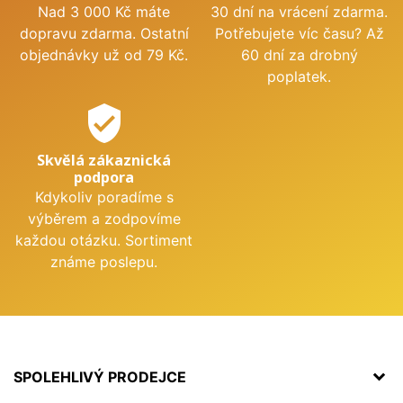
Nad 3 000 Kč máte
30 dní na vrácení zdarma.
dopravu zdarma. Ostatní
Potřebujete víc času? Až
objednávky už od 79 Kč.
60 dní za drobný
poplatek.
verified_user
Skvělá zákaznická
podpora
Kdykoliv poradíme s
výběrem a zodpovíme
každou otázku. Sortiment
známe poslepu.
SPOLEHLIVÝ PRODEJCE