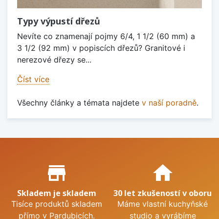
Typy výpustí dřezů
Nevíte co znamenají pojmy 6/4, 1 1/2 (60 mm) a
3 1/2 (92 mm) v popiscích dřezů? Granitové i
nerezové dřezy se...
Číst více
Všechny články a témata najdete
v naší poradně
.
Proč nakupovat u nás?
store_mall_directory
home
Skladem je skladem
30 let zkušeností v oboru
Tisíce produktů skladem
Máme vlastní kuchyňské
přímo v Pardubicích.
studio a vyrábíme