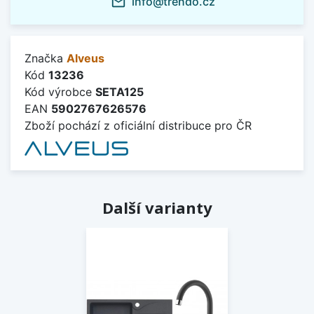
info@trendo.cz
mail_outline
Značka
Alveus
Kód
13236
Kód výrobce
SETA125
EAN
5902767626576
Zboží pochází z oficiální distribuce pro ČR
Další varianty