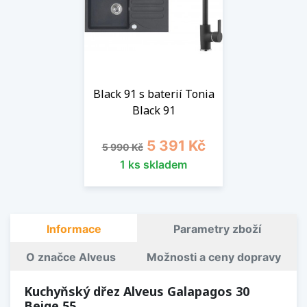
Black 91 s baterií Tonia
Black 91
Běžná cena
Cena
5 391 Kč
5 990 Kč
1 ks skladem
Informace
Parametry zboží
O značce Alveus
Možnosti a ceny dopravy
Kuchyňský dřez Alveus Galapagos 30
Beige 55