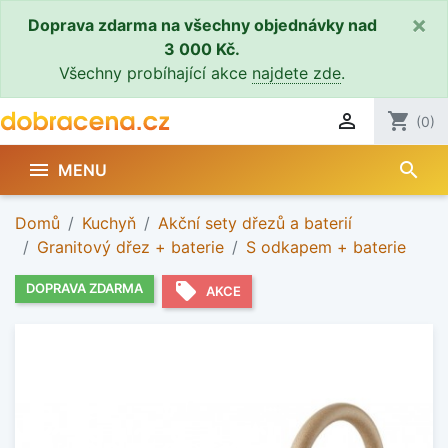
×
Doprava zdarma na všechny objednávky nad
3 000 Kč.
Všechny probíhající akce
najdete zde
.

shopping_cart
(0)
search

MENU
Domů
Kuchyň
Akční sety dřezů a baterií
Granitový dřez + baterie
S odkapem + baterie
local_offer
DOPRAVA ZDARMA
AKCE