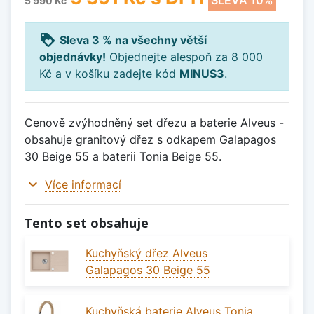
SLEVA 10%
5 990 Kč
loyalty
Sleva 3 % na všechny větší
objednávky!
Objednejte alespoň za 8 000
Kč a v košíku zadejte kód
MINUS3
.
Cenově zvýhodněný set dřezu a baterie Alveus -
obsahuje granitový dřez s odkapem Galapagos
30 Beige 55 a baterii Tonia Beige 55.
expand_more
Více informací
Tento set obsahuje
Kuchyňský dřez Alveus
Galapagos 30 Beige 55
Kuchyňská baterie Alveus Tonia