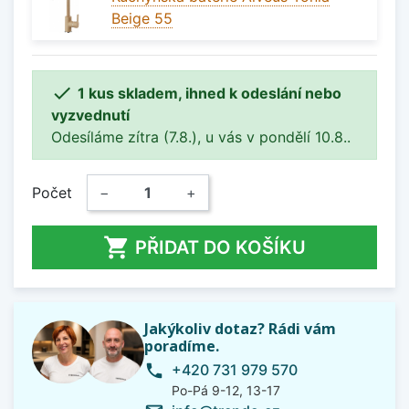
Beige 55

1 kus skladem, ihned k odeslání nebo
vyzvednutí
Odesíláme zítra (7.8.), u vás v pondělí 10.8..
Počet
−
+

PŘIDAT DO KOŠÍKU
Jakýkoliv dotaz? Rádi vám
poradíme.
+420 731 979 570
phone
Po-Pá 9-12, 13-17