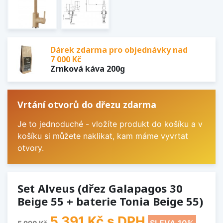
Dárek zdarma pro objednávky nad
7 000 Kč
Zrnková káva 200g
Vrtání otvorů do dřezu zdarma
Je to jednoduché - vložíte produkt do košíku a v
košíku si můžete naklikat, kam máme vyvrtat
otvory.
Set Alveus (dřez Galapagos 30
Beige 55 + baterie Tonia Beige 55)
5 391 Kč
s DPH