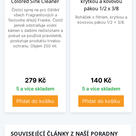
Colored Sink Cleaner
krytkou a kovovou
pákou 1/2 x 3/8
Čisticí sprej na pro čištění
všech Fragranitových a
Roháček s filtrem, krytkou a
Tectonite dřezů Franke. Čistič
kovovou pákou 1/2 x 3/8.
jemně odstraňuje vodní
kámen s dalšími nečistotami a
pokud se používá pravidelně,
poskytuje produktu trvalou
ochranu. Objem 250 ml.
Cena
Cena
279 Kč
140 Kč
5 a více skladem
5 a více skladem
Přidat do košíku
Přidat do košíku
SOUVISEJÍCÍ ČLÁNKY Z NAŠÍ PORADNY