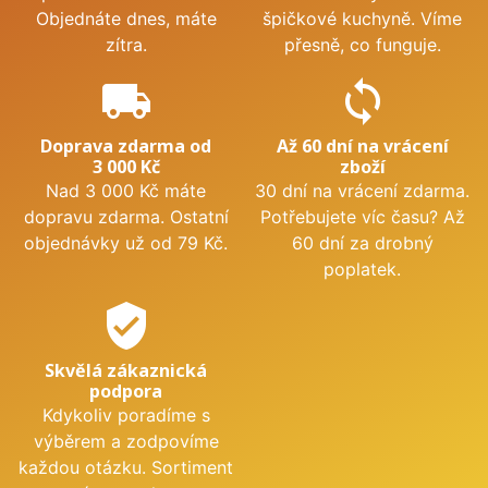
Objednáte dnes, máte
špičkové kuchyně. Víme
zítra.
přesně, co funguje.
local_shipping
sync
Doprava zdarma od
Až 60 dní na vrácení
3 000 Kč
zboží
Nad 3 000 Kč máte
30 dní na vrácení zdarma.
dopravu zdarma. Ostatní
Potřebujete víc času? Až
objednávky už od 79 Kč.
60 dní za drobný
poplatek.
verified_user
Skvělá zákaznická
podpora
Kdykoliv poradíme s
výběrem a zodpovíme
každou otázku. Sortiment