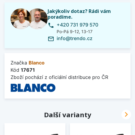
Jakýkoliv dotaz? Rádi vám
poradíme.
+420 731 979 570
phone
Po-Pá 9-12, 13-17
info@trendo.cz
mail_outline
Značka
Blanco
Kód
17671
Zboží pochází z oficiální distribuce pro ČR

Další varianty