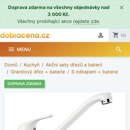
×
Doprava zdarma na všechny objednávky nad
3 000 Kč.
Všechny probíhající akce
najdete zde
.

shopping_cart
(0)
search

MENU
Domů
Kuchyň
Akční sety dřezů a baterií
Granitový dřez + baterie
S odkapem + baterie
DOPRAVA ZDARMA