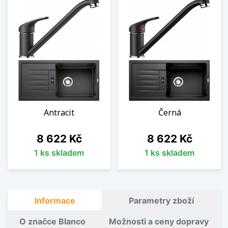
Antracit
Černá
Cena
Cena
8 622 Kč
8 622 Kč
1 ks skladem
1 ks skladem
Informace
Parametry zboží
O značce Blanco
Možnosti a ceny dopravy