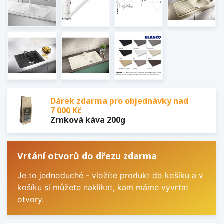
Dárek zdarma pro objednávky nad
7 000 Kč
Zrnková káva 200g
Vrtání otvorů do dřezu zdarma
Je to jednoduché - vložíte produkt do košíku a v
košíku si můžete naklikat, kam máme vyvrtat
otvory.