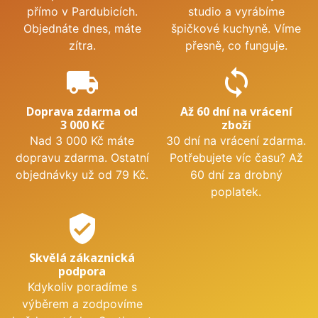
přímo v Pardubicích.
studio a vyrábíme
Objednáte dnes, máte
špičkové kuchyně. Víme
zítra.
přesně, co funguje.
local_shipping
sync
Doprava zdarma od
Až 60 dní na vrácení
3 000 Kč
zboží
Nad 3 000 Kč máte
30 dní na vrácení zdarma.
dopravu zdarma. Ostatní
Potřebujete víc času? Až
objednávky už od 79 Kč.
60 dní za drobný
poplatek.
verified_user
Skvělá zákaznická
podpora
Kdykoliv poradíme s
výběrem a zodpovíme