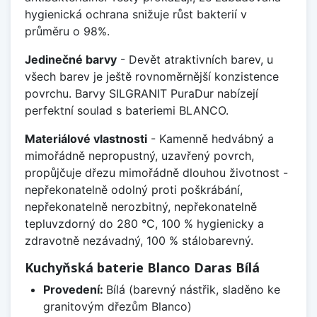
hygienická ochrana snižuje růst bakterií v
průměru o 98%.
Jedinečné barvy
- Devět atraktivních barev, u
všech barev je ještě rovnoměrnější konzistence
povrchu. Barvy SILGRANIT PuraDur nabízejí
perfektní soulad s bateriemi BLANCO.
Materiálové vlastnosti
- Kamenně hedvábný a
mimořádně nepropustný, uzavřený povrch,
propůjčuje dřezu mimořádně dlouhou životnost -
nepřekonatelně odolný proti poškrábání,
nepřekonatelně nerozbitný, nepřekonatelně
tepluvzdorný do 280 °C, 100 % hygienicky a
zdravotně nezávadný, 100 % stálobarevný.
Kuchyňská baterie Blanco Daras Bílá
Provedení:
Bílá (barevný nástřik, sladěno ke
granitovým dřezům Blanco)