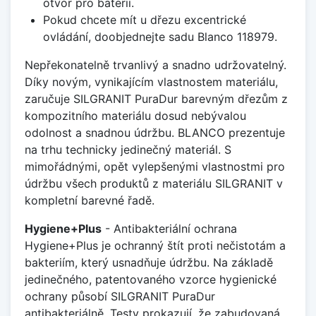
otvor pro baterii.
Pokud chcete mít u dřezu excentrické
ovládání, doobjednejte sadu Blanco 118979.
Nepřekonatelně trvanlivý a snadno udržovatelný.
Díky novým, vynikajícím vlastnostem materiálu,
zaručuje SILGRANIT PuraDur barevným dřezům z
kompozitního materiálu dosud nebývalou
odolnost a snadnou údržbu. BLANCO prezentuje
na trhu technicky jedinečný materiál. S
mimořádnými, opět vylepšenými vlastnostmi pro
údržbu všech produktů z materiálu SILGRANIT v
kompletní barevné řadě.
Hygiene+Plus
- Antibakteriální ochrana
Hygiene+Plus je ochranný štít proti nečistotám a
bakteriím, který usnadňuje údržbu. Na základě
jedinečného, patentovaného vzorce hygienické
ochrany působí SILGRANIT PuraDur
antibakteriálně. Testy prokazují, že zabudovaná