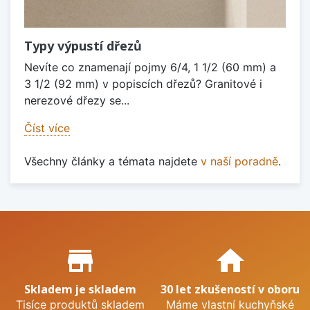
Typy výpustí dřezů
Nevíte co znamenají pojmy 6/4, 1 1/2 (60 mm) a
3 1/2 (92 mm) v popiscích dřezů? Granitové i
nerezové dřezy se...
Číst více
Všechny články a témata najdete
v naší poradně
.
Proč nakupovat u nás?
store_mall_directory
home
Skladem je skladem
30 let zkušeností v oboru
Tisíce produktů skladem
Máme vlastní kuchyňské