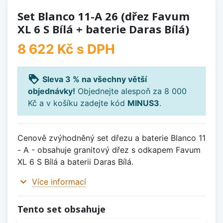
Set Blanco 11-A 26 (dřez Favum
XL 6 S Bílá + baterie Daras Bílá)
8 622 Kč
s DPH
loyalty
Sleva 3 % na všechny větší
objednávky!
Objednejte alespoň za 8 000
Kč a v košíku zadejte kód
MINUS3
.
Cenově zvýhodněný set dřezu a baterie Blanco 11
- A - obsahuje granitový dřez s odkapem Favum
XL 6 S Bílá a baterii Daras Bílá.
expand_more
Více informací
Tento set obsahuje