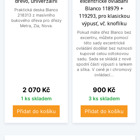
dřevo, univerzální
excentrické ovládání
Blanco 118979 +
Praktická deska Blanco
119293, pro klasickou
218313 z masivního
bukového dřeva pro dřezy
výpusť, vč. knoflíku
Metra, Zia, Nova.
Pokud máte dřez Blanco bez
excentru, můžete pomocí
této sady excentrické
ovládání dodělat bez nutnosti
kupovat celou odtokovou
sadu. Sada se skládá z nové
spodní části výpusti s lankem
a sítka. V ceně je i chromový
ovládací...
Cena
Cena
2 070 Kč
900 Kč
1 ks skladem
3 ks skladem
Přidat do košíku
Přidat do košíku