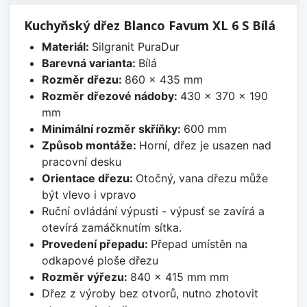
Kuchyňský dřez Blanco Favum XL 6 S Bílá
Materiál:
Silgranit PuraDur
Barevná varianta:
Bílá
Rozměr dřezu:
860 x 435 mm
Rozměr dřezové nádoby:
430 x 370 x 190
mm
Minimální rozměr skříňky:
600 mm
Způsob montáže:
Horní, dřez je usazen nad
pracovní desku
Orientace dřezu:
Otočný, vana dřezu může
být vlevo i vpravo
Ruční ovládání výpusti - výpusť se zavírá a
otevírá zamáčknutím sítka.
Provedení přepadu:
Přepad umístěn na
odkapové ploše dřezu
Rozměr výřezu:
840 x 415 mm mm
Dřez z výroby bez otvorů, nutno zhotovit