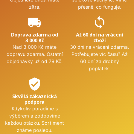
zítra.
přesně, co funguje.
local_shipping
sync
Doprava zdarma od
Až 60 dní na vrácení
3 000 Kč
zboží
Nad 3 000 Kč máte
30 dní na vrácení zdarma.
dopravu zdarma. Ostatní
Potřebujete víc času? Až
objednávky už od 79 Kč.
60 dní za drobný
poplatek.
verified_user
Skvělá zákaznická
podpora
Kdykoliv poradíme s
výběrem a zodpovíme
každou otázku. Sortiment
známe poslepu.