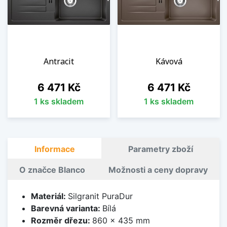
Antracit
Kávová
Cena
Cena
6 471 Kč
6 471 Kč
1 ks skladem
1 ks skladem
Informace
Parametry zboží
O značce Blanco
Možnosti a ceny dopravy
Materiál:
Silgranit PuraDur
Barevná varianta:
Bílá
Rozměr dřezu:
860 x 435 mm