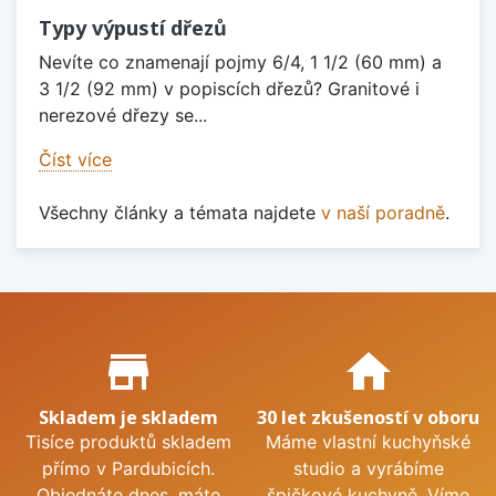
Typy výpustí dřezů
Nevíte co znamenají pojmy 6/4, 1 1/2 (60 mm) a
3 1/2 (92 mm) v popiscích dřezů? Granitové i
nerezové dřezy se...
Číst více
Všechny články a témata najdete
v naší poradně
.
Proč nakupovat u nás?
store_mall_directory
home
Skladem je skladem
30 let zkušeností v oboru
Tisíce produktů skladem
Máme vlastní kuchyňské
přímo v Pardubicích.
studio a vyrábíme
Objednáte dnes, máte
špičkové kuchyně. Víme