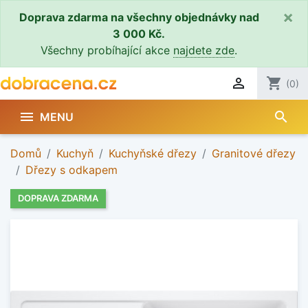
×
Doprava zdarma na všechny objednávky nad
3 000 Kč.
Všechny probíhající akce
najdete zde
.

shopping_cart
(0)
search

MENU
Domů
Kuchyň
Kuchyňské dřezy
Granitové dřezy
Dřezy s odkapem
DOPRAVA ZDARMA