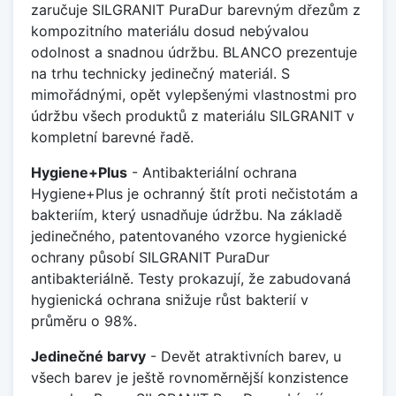
zaručuje SILGRANIT PuraDur barevným dřezům z
kompozitního materiálu dosud nebývalou
odolnost a snadnou údržbu. BLANCO prezentuje
na trhu technicky jedinečný materiál. S
mimořádnými, opět vylepšenými vlastnostmi pro
údržbu všech produktů z materiálu SILGRANIT v
kompletní barevné řadě.
Hygiene+Plus
- Antibakteriální ochrana
Hygiene+Plus je ochranný štít proti nečistotám a
bakteriím, který usnadňuje údržbu. Na základě
jedinečného, patentovaného vzorce hygienické
ochrany působí SILGRANIT PuraDur
antibakteriálně. Testy prokazují, že zabudovaná
hygienická ochrana snižuje růst bakterií v
průměru o 98%.
Jedinečné barvy
- Devět atraktivních barev, u
všech barev je ještě rovnoměrnější konzistence