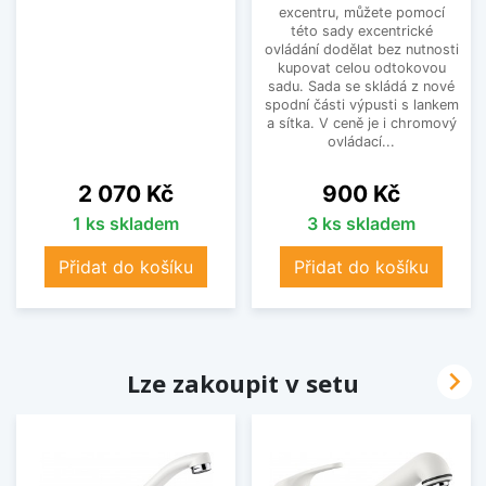
excentru, můžete pomocí
této sady excentrické
ovládání dodělat bez nutnosti
kupovat celou odtokovou
sadu. Sada se skládá z nové
spodní části výpusti s lankem
a sítka. V ceně je i chromový
ovládací...
Cena
Cena
2 070 Kč
900 Kč
1 ks skladem
3 ks skladem
Přidat do košíku
Přidat do košíku

Lze zakoupit v setu