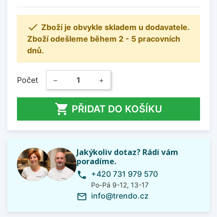

Zboží je obvykle skladem u dodavatele.
Zboží odešleme během 2 - 5 pracovních
dnů.
Počet
−
+

PŘIDAT DO KOŠÍKU
Jakýkoliv dotaz? Rádi vám
poradíme.
+420 731 979 570
phone
Po-Pá 9-12, 13-17
info@trendo.cz
mail_outline