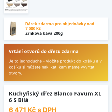
Dárek zdarma pro objednávky nad
7 000 Kč
Zrnková káva 200g
Vrtání otvorů do dřezu zdarma
Je to jednoduché - vložíte produkt do košíku a v
košíku si můžete naklikat, kam máme vyvrtat
otvory.
Kuchyňský dřez Blanco Favum XL
6 S Bílá
6 471 Kč
s DPH