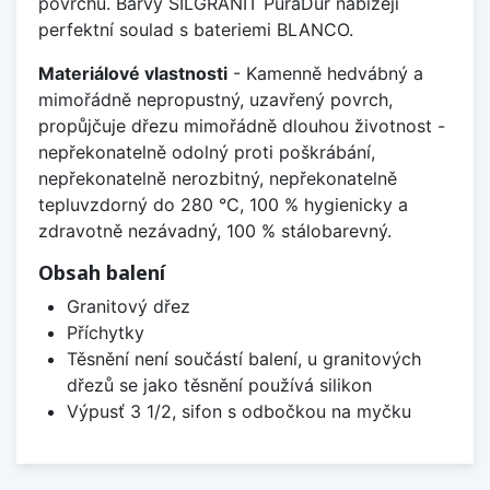
povrchu. Barvy SILGRANIT PuraDur nabízejí
perfektní soulad s bateriemi BLANCO.
Materiálové vlastnosti
- Kamenně hedvábný a
mimořádně nepropustný, uzavřený povrch,
propůjčuje dřezu mimořádně dlouhou životnost -
nepřekonatelně odolný proti poškrábání,
nepřekonatelně nerozbitný, nepřekonatelně
tepluvzdorný do 280 °C, 100 % hygienicky a
zdravotně nezávadný, 100 % stálobarevný.
Obsah balení
Granitový dřez
Příchytky
Těsnění není součástí balení, u granitových
dřezů se jako těsnění používá silikon
Výpusť 3 1/2, sifon s odbočkou na myčku