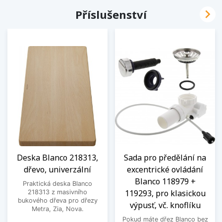

Příslušenství
Deska Blanco 218313,
Sada pro předělání na
dřevo, univerzální
excentrické ovládání
Blanco 118979 +
Praktická deska Blanco
119293, pro klasickou
218313 z masivního
bukového dřeva pro dřezy
výpusť, vč. knoflíku
Metra, Zia, Nova.
Pokud máte dřez Blanco bez