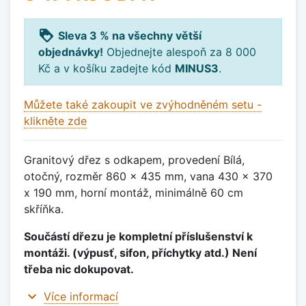
loyalty
Sleva 3 % na všechny větší
objednávky!
Objednejte alespoň za 8 000
Kč a v košíku zadejte kód
MINUS3
.
Můžete také zakoupit ve zvýhodněném setu -
klikněte zde
Granitový dřez s odkapem, provedení Bílá,
otočný, rozměr 860 x 435 mm, vana 430 x 370
x 190 mm, horní montáž, minimálně 60 cm
skříňka.
Součástí dřezu je kompletní příslušenství k
montáži. (výpusť, sifon, příchytky atd.) Není
třeba nic dokupovat.
expand_more
Více informací