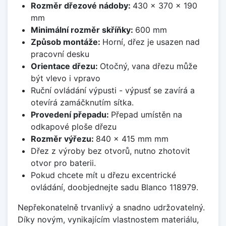
Rozměr dřezové nádoby:
430 x 370 x 190
mm
Minimální rozměr skříňky:
600 mm
Způsob montáže:
Horní, dřez je usazen nad
pracovní desku
Orientace dřezu:
Otočný, vana dřezu může
být vlevo i vpravo
Ruční ovládání výpusti - výpusť se zavírá a
otevírá zamáčknutím sítka.
Provedení přepadu:
Přepad umístěn na
odkapové ploše dřezu
Rozměr výřezu:
840 x 415 mm mm
Dřez z výroby bez otvorů, nutno zhotovit
otvor pro baterii.
Pokud chcete mít u dřezu excentrické
ovládání, doobjednejte sadu Blanco 118979.
Nepřekonatelně trvanlivý a snadno udržovatelný.
Díky novým, vynikajícím vlastnostem materiálu,