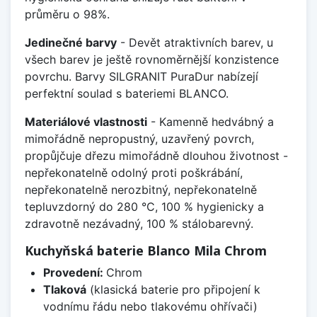
průměru o 98%.
Jedinečné barvy
- Devět atraktivních barev, u
všech barev je ještě rovnoměrnější konzistence
povrchu. Barvy SILGRANIT PuraDur nabízejí
perfektní soulad s bateriemi BLANCO.
Materiálové vlastnosti
- Kamenně hedvábný a
mimořádně nepropustný, uzavřený povrch,
propůjčuje dřezu mimořádně dlouhou životnost -
nepřekonatelně odolný proti poškrábání,
nepřekonatelně nerozbitný, nepřekonatelně
tepluvzdorný do 280 °C, 100 % hygienicky a
zdravotně nezávadný, 100 % stálobarevný.
Kuchyňská baterie Blanco Mila Chrom
Provedení:
Chrom
Tlaková
(klasická baterie pro připojení k
vodnímu řádu nebo tlakovému ohřívači)