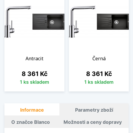
Antracit
Černá
Cena
Cena
8 361 Kč
8 361 Kč
1 ks skladem
1 ks skladem
Informace
Parametry zboží
O značce Blanco
Možnosti a ceny dopravy