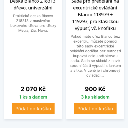
Deska Blanco 218313,
Sada pro předělání na
dřevo, univerzální
excentrické ovládání
Blanco 118979 +
Praktická deska Blanco
119293, pro klasickou
218313 z masivního
bukového dřeva pro dřezy
výpusť, vč. knoflíku
Metra, Zia, Nova.
Pokud máte dřez Blanco bez
excentru, můžete pomocí
této sady excentrické
ovládání dodělat bez nutnosti
kupovat celou odtokovou
sadu. Sada se skládá z nové
spodní části výpusti s lankem
a sítka. V ceně je i chromový
ovládací...
Cena
Cena
2 070 Kč
900 Kč
1 ks skladem
3 ks skladem
Přidat do košíku
Přidat do košíku