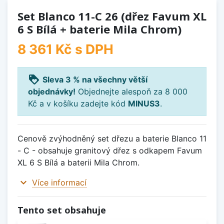
Set Blanco 11-C 26 (dřez Favum XL
6 S Bílá + baterie Mila Chrom)
8 361 Kč
s DPH
loyalty
Sleva 3 % na všechny větší
objednávky!
Objednejte alespoň za 8 000
Kč a v košíku zadejte kód
MINUS3
.
Cenově zvýhodněný set dřezu a baterie Blanco 11
- C - obsahuje granitový dřez s odkapem Favum
XL 6 S Bílá a baterii Mila Chrom.
expand_more
Více informací
Tento set obsahuje