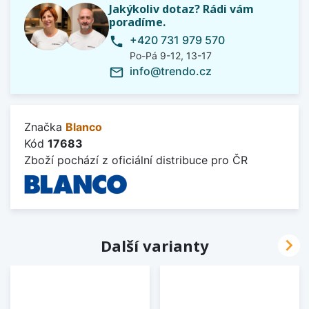
Jakýkoliv dotaz? Rádi vám
poradíme.
+420 731 979 570
phone
Po-Pá 9-12, 13-17
info@trendo.cz
mail_outline
Značka
Blanco
Kód
17683
Zboží pochází z oficiální distribuce pro ČR

Další varianty