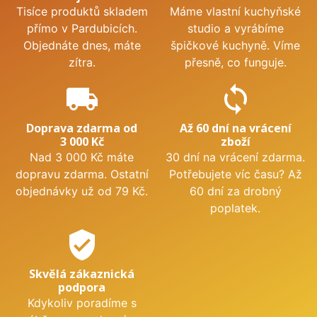
Tisíce produktů skladem
Máme vlastní kuchyňské
přímo v Pardubicích.
studio a vyrábíme
Objednáte dnes, máte
špičkové kuchyně. Víme
zítra.
přesně, co funguje.
local_shipping
sync
Doprava zdarma od
Až 60 dní na vrácení
3 000 Kč
zboží
Nad 3 000 Kč máte
30 dní na vrácení zdarma.
dopravu zdarma. Ostatní
Potřebujete víc času? Až
objednávky už od 79 Kč.
60 dní za drobný
poplatek.
verified_user
Skvělá zákaznická
podpora
Kdykoliv poradíme s