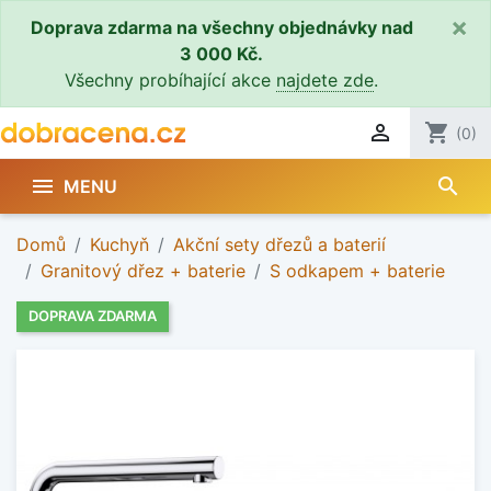
×
Doprava zdarma na všechny objednávky nad
3 000 Kč.
Všechny probíhající akce
najdete zde
.

shopping_cart
(0)
search

MENU
Domů
Kuchyň
Akční sety dřezů a baterií
Granitový dřez + baterie
S odkapem + baterie
DOPRAVA ZDARMA