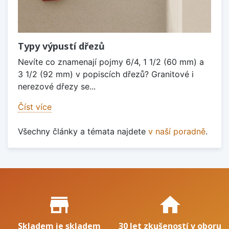
Typy výpustí dřezů
Nevíte co znamenají pojmy 6/4, 1 1/2 (60 mm) a
3 1/2 (92 mm) v popiscích dřezů? Granitové i
nerezové dřezy se...
Číst více
Všechny články a témata najdete
v naší poradně
.
Proč nakupovat u nás?
store_mall_directory
home
Skladem je skladem
30 let zkušeností v oboru