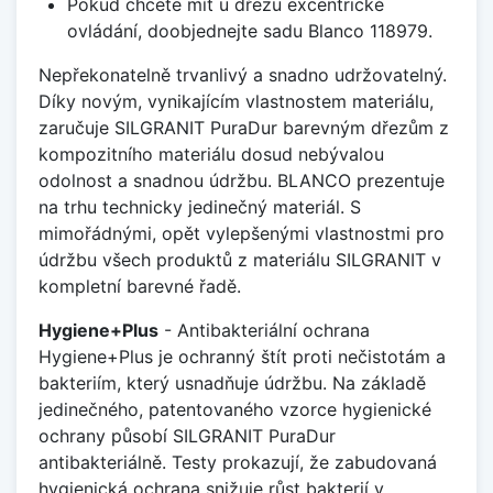
Pokud chcete mít u dřezu excentrické
ovládání, doobjednejte sadu Blanco 118979.
Nepřekonatelně trvanlivý a snadno udržovatelný.
Díky novým, vynikajícím vlastnostem materiálu,
zaručuje SILGRANIT PuraDur barevným dřezům z
kompozitního materiálu dosud nebývalou
odolnost a snadnou údržbu. BLANCO prezentuje
na trhu technicky jedinečný materiál. S
mimořádnými, opět vylepšenými vlastnostmi pro
údržbu všech produktů z materiálu SILGRANIT v
kompletní barevné řadě.
Hygiene+Plus
- Antibakteriální ochrana
Hygiene+Plus je ochranný štít proti nečistotám a
bakteriím, který usnadňuje údržbu. Na základě
jedinečného, patentovaného vzorce hygienické
ochrany působí SILGRANIT PuraDur
antibakteriálně. Testy prokazují, že zabudovaná
hygienická ochrana snižuje růst bakterií v