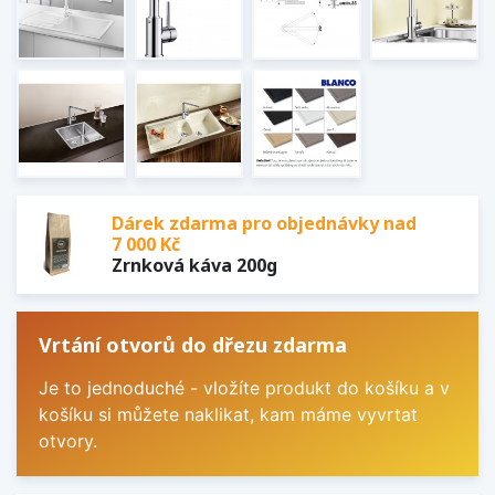
Dárek zdarma pro objednávky nad
7 000 Kč
Zrnková káva 200g
Vrtání otvorů do dřezu zdarma
Je to jednoduché - vložíte produkt do košíku a v
košíku si můžete naklikat, kam máme vyvrtat
otvory.