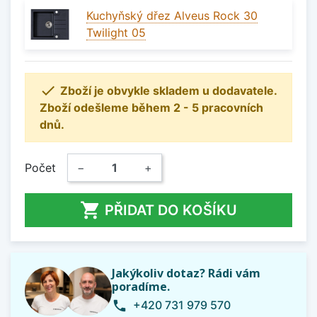
Kuchyňský dřez Alveus Rock 30
Twilight 05

Zboží je obvykle skladem u dodavatele.
Zboží odešleme během 2 - 5 pracovních
dnů.
Počet
−
+

PŘIDAT DO KOŠÍKU
Jakýkoliv dotaz? Rádi vám
poradíme.
+420 731 979 570
phone