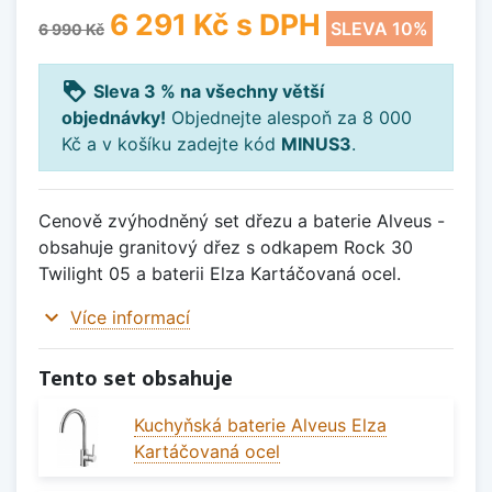
6 291 Kč
s DPH
SLEVA 10%
6 990 Kč
loyalty
Sleva 3 % na všechny větší
objednávky!
Objednejte alespoň za 8 000
Kč a v košíku zadejte kód
MINUS3
.
Cenově zvýhodněný set dřezu a baterie Alveus -
obsahuje granitový dřez s odkapem Rock 30
Twilight 05 a baterii Elza Kartáčovaná ocel.
expand_more
Více informací
Tento set obsahuje
Kuchyňská baterie Alveus Elza
Kartáčovaná ocel