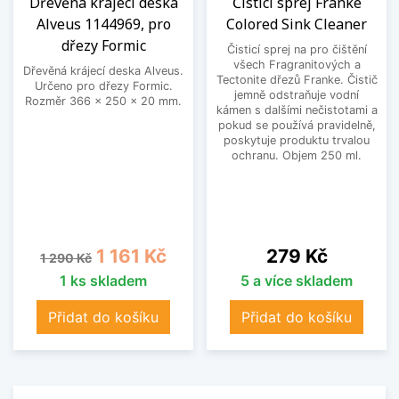
Dřevěná krájecí deska
Čisticí sprej Franke
Alveus 1144969, pro
Colored Sink Cleaner
dřezy Formic
Čisticí sprej na pro čištění
všech Fragranitových a
Dřevěná krájecí deska Alveus.
Tectonite dřezů Franke. Čistič
Určeno pro dřezy Formic.
jemně odstraňuje vodní
Rozměr 366 x 250 x 20 mm.
kámen s dalšími nečistotami a
pokud se používá pravidelně,
poskytuje produktu trvalou
ochranu. Objem 250 ml.
Běžná cena
Cena
Cena
1 161 Kč
279 Kč
1 290 Kč
1 ks skladem
5 a více skladem
Přidat do košíku
Přidat do košíku