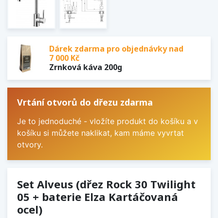
Dárek zdarma pro objednávky nad
7 000 Kč
Zrnková káva 200g
Vrtání otvorů do dřezu zdarma
Je to jednoduché - vložíte produkt do košíku a v
košíku si můžete naklikat, kam máme vyvrtat
otvory.
Set Alveus (dřez Rock 30 Twilight
05 + baterie Elza Kartáčovaná
ocel)