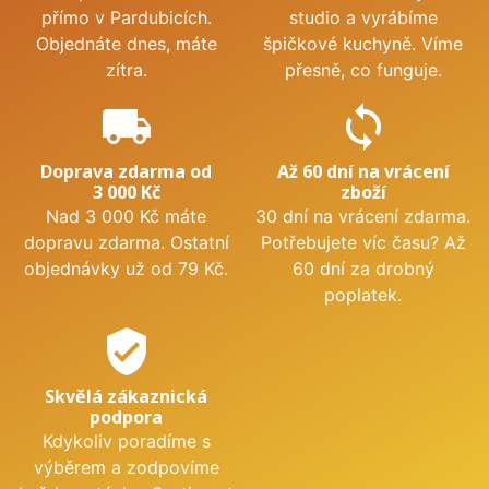
přímo v Pardubicích.
studio a vyrábíme
Objednáte dnes, máte
špičkové kuchyně. Víme
zítra.
přesně, co funguje.
local_shipping
sync
Doprava zdarma od
Až 60 dní na vrácení
3 000 Kč
zboží
Nad 3 000 Kč máte
30 dní na vrácení zdarma.
dopravu zdarma. Ostatní
Potřebujete víc času? Až
objednávky už od 79 Kč.
60 dní za drobný
poplatek.
verified_user
Skvělá zákaznická
podpora
Kdykoliv poradíme s
výběrem a zodpovíme