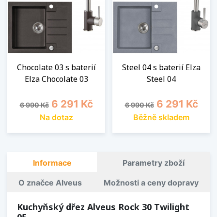
Chocolate 03 s baterií
Steel 04 s baterií Elza
Elza Chocolate 03
Steel 04
Běžná cena
Cena
Běžná cena
Cena
6 291 Kč
6 291 Kč
6 990 Kč
6 990 Kč
Na dotaz
Běžně skladem
Informace
Parametry zboží
O značce Alveus
Možnosti a ceny dopravy
Kuchyňský dřez Alveus Rock 30 Twilight
05