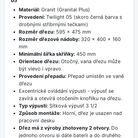
Materiál:
Granit (Granital Plus)
Provedení:
Twilight 05 (skoro černá barva s
drobnými stříbrnými tečkami)
Rozměr dřezu:
595 x 475 mm
Rozměr dřezové nádoby:
320 x 400 x 160
mm
Minimální šířka skříňky:
450 mm
Orientace dřezu:
Otočný, vana dřezu může
být vlevo i vpravo
Provedení přepadu:
Přepad umístěn ve vaně
dřezu
Excentrické ovládání výpusti - výpusť se
zavírá a otevírá otočením knoflíku na dřezu.
Typ výpusti:
Sítková výpusť 3 1/2
Způsob montáže:
Horní, dřez je usazen nad
pracovní desku
Dřez má z výroby zhotoveny 2 otvory.
Do
jednoho otvoru si dáte baterii a do druhého