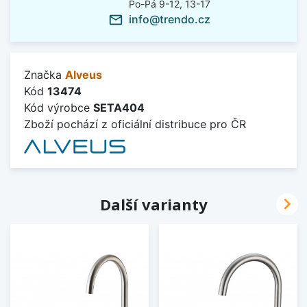
Po-Pá 9-12, 13-17
info@trendo.cz
mail_outline
Značka
Alveus
Kód
13474
Kód výrobce
SETA404
Zboží pochází z oficiální distribuce pro ČR

Další varianty