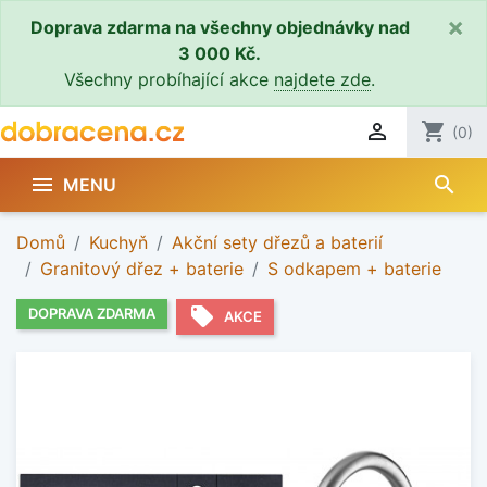
×
Doprava zdarma na všechny objednávky nad
3 000 Kč.
Všechny probíhající akce
najdete zde
.

shopping_cart
(0)
search

MENU
Domů
Kuchyň
Akční sety dřezů a baterií
Granitový dřez + baterie
S odkapem + baterie
local_offer
DOPRAVA ZDARMA
AKCE