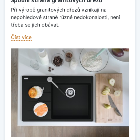
Spodní strana granitových dřezů
Při výrobě granitových dřezů vznikají na
nepohledové straně různé nedokonalosti, není
třeba se jich obávat.
Číst více