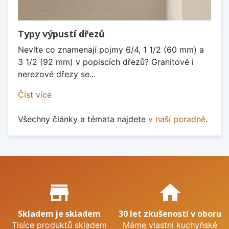
Typy výpustí dřezů
Nevíte co znamenají pojmy 6/4, 1 1/2 (60 mm) a
3 1/2 (92 mm) v popiscích dřezů? Granitové i
nerezové dřezy se...
Číst více
Všechny články a témata najdete
v naší poradně
.
Proč nakupovat u nás?
store_mall_directory
home
Skladem je skladem
30 let zkušeností v oboru
Tisíce produktů skladem
Máme vlastní kuchyňské