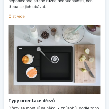
nepohledové straně různé nedokonalosti, není
třeba se jich obávat.
Číst více
Typy orientace dřezů
Dřezy se montují na několik způsobů, podle toho