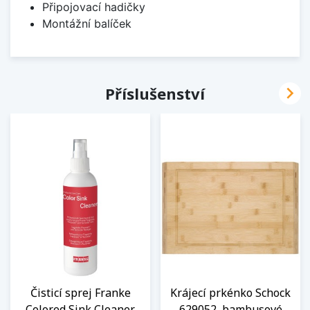
Připojovací hadičky
Montážní balíček

Příslušenství
Čisticí sprej Franke
Krájecí prkénko Schock
Colored Sink Cleaner
629052, bambusové