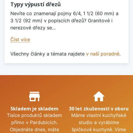
Typy výpustí dřezů
Nevíte co znamenají pojmy 6/4, 1 1/2 (60 mm) a
3 1/2 (92 mm) v popiscích dřezů? Granitové i
nerezové dřezy se...
Číst více
Všechny články a témata najdete
v naší poradně
.
Proč nakupovat u nás?
store_mall_directory
home
Skladem je skladem
30 let zkušeností v oboru
Tisíce produktů skladem
Máme vlastní kuchyňské
přímo v Pardubicích.
studio a vyrábíme
Objednáte dnes, máte
špičkové kuchyně. Víme