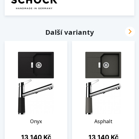

Další varianty
Onyx
Asphalt
Cena
Cena
13 140 Kč
13 140 Kč