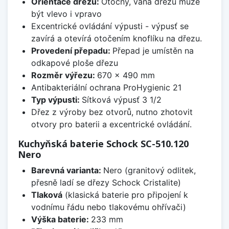
Orientace dřezu:
Otočný, vana dřezu může
být vlevo i vpravo
Excentrické ovládání výpusti - výpusť se
zavírá a otevírá otočením knoflíku na dřezu.
Provedení přepadu:
Přepad je umístěn na
odkapové ploše dřezu
Rozměr výřezu:
670 x 490 mm
Antibakteriální ochrana ProHygienic 21
Typ výpusti:
Sítková výpusť 3 1/2
Dřez z výroby bez otvorů, nutno zhotovit
otvory pro baterii a excentrické ovládání.
Kuchyňská baterie Schock SC-510.120
Nero
Barevná varianta:
Nero (granitový odlitek,
přesně ladí se dřezy Schock Cristalite)
Tlaková
(klasická baterie pro připojení k
vodnímu řádu nebo tlakovému ohřívači)
Výška baterie:
233 mm