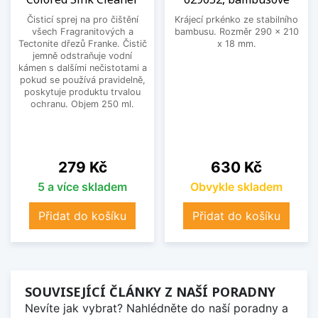
Čisticí sprej na pro čištění
Krájecí prkénko ze stabilního
všech Fragranitových a
bambusu. Rozměr 290 x 210
Tectonite dřezů Franke. Čistič
x 18 mm.
jemně odstraňuje vodní
kámen s dalšími nečistotami a
pokud se používá pravidelně,
poskytuje produktu trvalou
ochranu. Objem 250 ml.
Cena
Cena
279 Kč
630 Kč
5 a více skladem
Obvykle skladem
Přidat do košíku
Přidat do košíku
SOUVISEJÍCÍ ČLÁNKY Z NAŠÍ PORADNY
Nevíte jak vybrat? Nahlédněte do naší poradny a