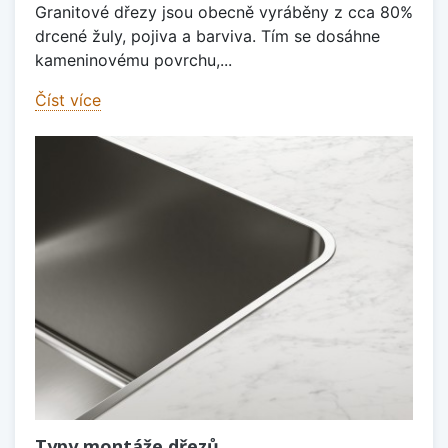
Granitové dřezy jsou obecně vyráběny z cca 80%
drcené žuly, pojiva a barviva. Tím se dosáhne
kameninovému povrchu,...
Číst více
Typy montáže dřezů