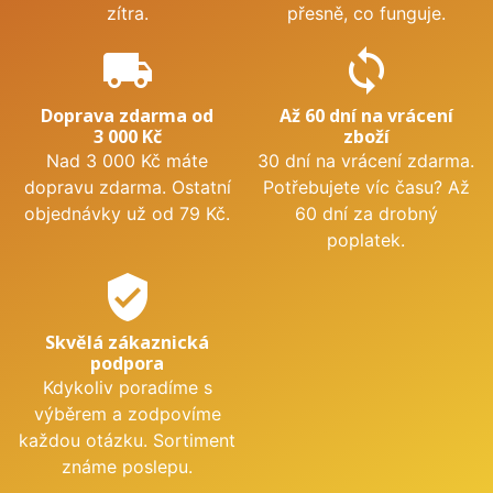
zítra.
přesně, co funguje.
local_shipping
sync
Doprava zdarma od
Až 60 dní na vrácení
3 000 Kč
zboží
Nad 3 000 Kč máte
30 dní na vrácení zdarma.
dopravu zdarma. Ostatní
Potřebujete víc času? Až
objednávky už od 79 Kč.
60 dní za drobný
poplatek.
verified_user
Skvělá zákaznická
podpora
Kdykoliv poradíme s
výběrem a zodpovíme
každou otázku. Sortiment
známe poslepu.