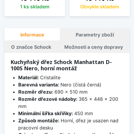
1 ks skladem
Obvykle skladem
Informace
Parametry zboží
O značce Schock
Možnosti a ceny dopravy
Kuchyňský dřez Schock Manhattan D-
100S Nero, horní montáž
Materiál:
Cristalite
Barevná varianta:
Nero (čistá černá)
Rozměr dřezu:
690 x 510 mm
Rozměr dřezové nádoby:
365 x 448 x 200
mm
Minimální šířka skříňky:
450 mm
Způsob montáže:
Horní, dřez je usazen nad
pracovní desku