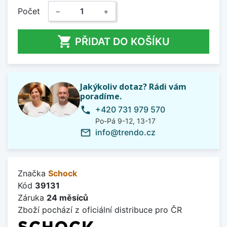
Počet
−
+

PŘIDAT DO KOŠÍKU
Jakýkoliv dotaz? Rádi vám
poradíme.
+420 731 979 570
phone
Po-Pá 9-12, 13-17
info@trendo.cz
mail_outline
Značka
Schock
Kód
39131
Záruka
24 měsíců
Zboží pochází z oficiální distribuce pro ČR