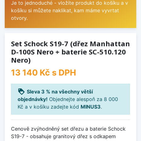
Je to jednoduché - vložíte produkt do košíku a v
košíku si můžete naklikat, kam máme vyvrtat
otvory.
Set Schock S19-7 (dřez Manhattan
D-100S Nero + baterie SC-510.120
Nero)
13 140 Kč
s DPH
loyalty
Sleva 3 % na všechny větší
objednávky!
Objednejte alespoň za 8 000
Kč a v košíku zadejte kód
MINUS3
.
Cenově zvýhodněný set dřezu a baterie Schock
S19-7 - obsahuje granitový dřez s odkapem