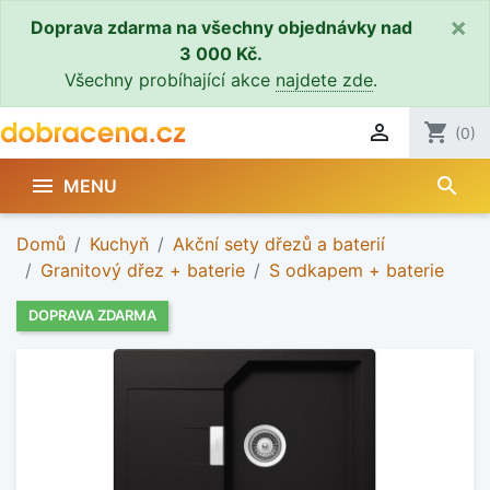
×
Doprava zdarma na všechny objednávky nad
3 000 Kč.
Všechny probíhající akce
najdete zde
.

shopping_cart
(0)
search

MENU
Domů
Kuchyň
Akční sety dřezů a baterií
Granitový dřez + baterie
S odkapem + baterie
DOPRAVA ZDARMA