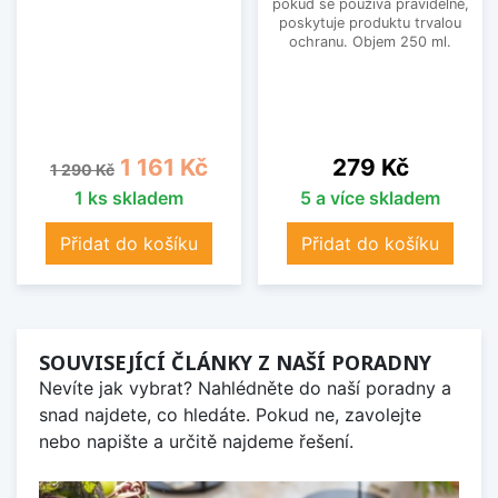
pokud se používá pravidelně,
poskytuje produktu trvalou
ochranu. Objem 250 ml.
Běžná cena
Cena
Cena
1 161 Kč
279 Kč
1 290 Kč
1 ks skladem
5 a více skladem
Přidat do košíku
Přidat do košíku
SOUVISEJÍCÍ ČLÁNKY Z NAŠÍ PORADNY
Nevíte jak vybrat? Nahlédněte do naší poradny a
snad najdete, co hledáte. Pokud ne, zavolejte
nebo napište a určitě najdeme řešení.