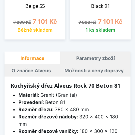
Beige 55
Black 91
Běžná cena
Cena
Běžná cena
Cena
7 101 Kč
7 101 Kč
7 890 Kč
7 890 Kč
Běžně skladem
1 ks skladem
Informace
Parametry zboží
O značce Alveus
Možnosti a ceny dopravy
Kuchyňský dřez Alveus Rock 70 Beton 81
Materiál:
Granit (Granital)
Provedení:
Beton 81
Rozměr dřezu:
780 x 480 mm
Rozměr dřezové nádoby:
320 x 400 x 180
mm
Rozměr dřezové vaničky:
180 x 300 x 120