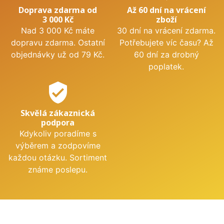
Doprava zdarma od
Až 60 dní na vrácení
3 000 Kč
zboží
Nad 3 000 Kč máte
30 dní na vrácení zdarma.
dopravu zdarma. Ostatní
Potřebujete víc času? Až
objednávky už od 79 Kč.
60 dní za drobný
poplatek.
verified_user
Skvělá zákaznická
podpora
Kdykoliv poradíme s
výběrem a zodpovíme
každou otázku. Sortiment
známe poslepu.