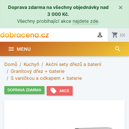
×
Doprava zdarma na všechny objednávky nad
3 000 Kč.
Všechny probíhající akce
najdete zde
.

shopping_cart
(0)
search

MENU
Domů
Kuchyň
Akční sety dřezů a baterií
Granitový dřez + baterie
S vaničkou a odkapem + baterie
local_offer
DOPRAVA ZDARMA
AKCE