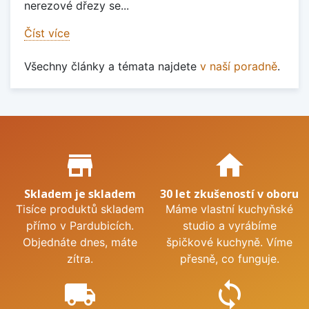
nerezové dřezy se...
Číst více
Všechny články a témata najdete
v naší poradně
.
Proč nakupovat u nás?
store_mall_directory
home
Skladem je skladem
30 let zkušeností v oboru
Tisíce produktů skladem
Máme vlastní kuchyňské
přímo v Pardubicích.
studio a vyrábíme
Objednáte dnes, máte
špičkové kuchyně. Víme
zítra.
přesně, co funguje.
local_shipping
sync