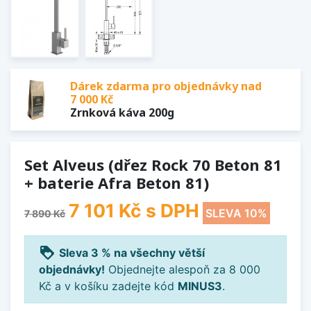
Dárek zdarma pro objednávky nad
7 000 Kč
Zrnková káva 200g
Set Alveus (dřez Rock 70 Beton 81
+ baterie Afra Beton 81)
7 101 Kč
s DPH
SLEVA 10%
7 890 Kč
loyalty
Sleva 3 % na všechny větší
objednávky!
Objednejte alespoň za 8 000
Kč a v košíku zadejte kód
MINUS3
.