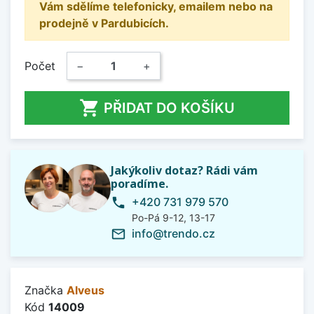
Vám sdělíme telefonicky, emailem nebo na
prodejně v Pardubicích.
Počet
−
+

PŘIDAT DO KOŠÍKU
Jakýkoliv dotaz? Rádi vám
poradíme.
+420 731 979 570
phone
Po-Pá 9-12, 13-17
info@trendo.cz
mail_outline
Značka
Alveus
Kód
14009