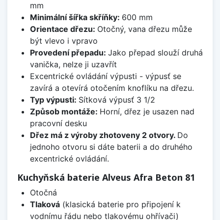
mm
Minimální šířka skříňky:
600 mm
Orientace dřezu:
Otočný, vana dřezu může
být vlevo i vpravo
Provedení přepadu:
Jako přepad slouží druhá
vanička, nelze ji uzavřít
Excentrické ovládání výpusti - výpusť se
zavírá a otevírá otočením knoflíku na dřezu.
Typ výpusti:
Sítková výpusť 3 1/2
Způsob montáže:
Horní, dřez je usazen nad
pracovní desku
Dřez má z výroby zhotoveny 2 otvory.
Do
jednoho otvoru si dáte baterii a do druhého
excentrické ovládání.
Kuchyňská baterie Alveus Afra Beton 81
Otočná
Tlaková
(klasická baterie pro připojení k
vodnímu řádu nebo tlakovému ohřívači)