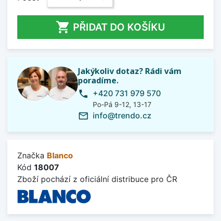

PŘIDAT DO KOŠÍKU
Jakýkoliv dotaz? Rádi vám
poradíme.
+420 731 979 570
phone
Po-Pá 9-12, 13-17
info@trendo.cz
mail_outline
Značka
Blanco
Kód
18007
Zboží pochází z oficiální distribuce pro ČR