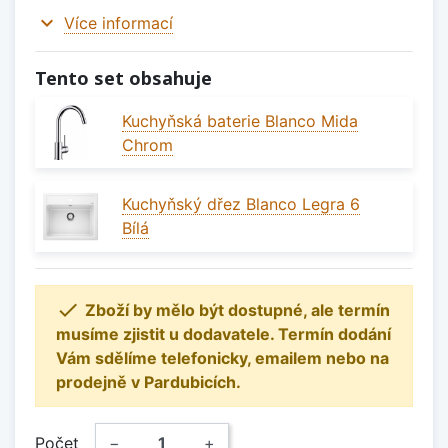
expand_more
Více informací
Tento set obsahuje
Kuchyňská baterie Blanco Mida
Chrom
Kuchyňský dřez Blanco Legra 6
Bílá

Zboží by mělo být dostupné, ale termín
musíme zjistit u dodavatele. Termín dodání
Vám sdělíme telefonicky, emailem nebo na
prodejně v Pardubicích.
Počet
−
+