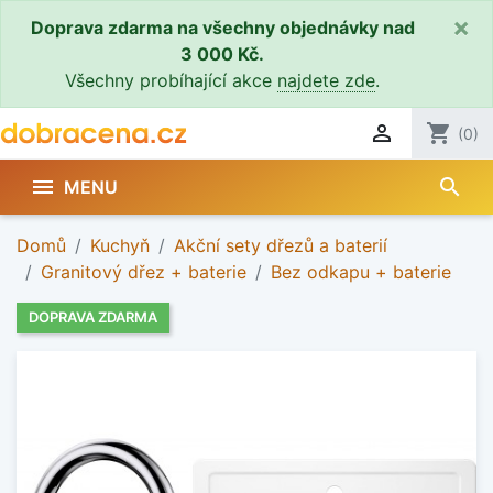
×
Doprava zdarma na všechny objednávky nad
3 000 Kč.
Všechny probíhající akce
najdete zde
.

shopping_cart
(0)
search

MENU
Domů
Kuchyň
Akční sety dřezů a baterií
Granitový dřez + baterie
Bez odkapu + baterie
DOPRAVA ZDARMA