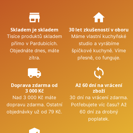
Proč nakupovat u nás?
store_mall_directory
home
Skladem je skladem
30 let zkušeností v oboru
Tisíce produktů skladem
Máme vlastní kuchyňské
přímo v Pardubicích.
studio a vyrábíme
Objednáte dnes, máte
špičkové kuchyně. Víme
zítra.
přesně, co funguje.
local_shipping
sync
Doprava zdarma od
Až 60 dní na vrácení
3 000 Kč
zboží
Nad 3 000 Kč máte
30 dní na vrácení zdarma.
dopravu zdarma. Ostatní
Potřebujete víc času? Až
objednávky už od 79 Kč.
60 dní za drobný
poplatek.