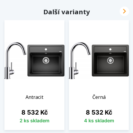

Další varianty
Antracit
Černá
Cena
Cena
8 532 Kč
8 532 Kč
2 ks skladem
4 ks skladem