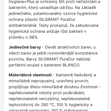
Hygiene+Plus je ochranný štít proti nečistotám a
bakteriím, který usnadňuje údržbu. Na základě
jedinečného, patentovaného vzorce hygienické
ochrany působí SILGRANIT PuraDur
antibakteriálně. Testy prokazují, že zabudovaná
hygienická ochrana snižuje růst bakterií v
průměru o 98%.
Jedinečné barvy
- Devět atraktivních barev, u
všech barev je ještě rovnoměrnější konzistence
povrchu. Barvy SILGRANIT PuraDur nabízejí
perfektní soulad s bateriemi BLANCO.
Materiálové vlastnosti
- Kamenně hedvábný a
mimořádně nepropustný, uzavřený povrch,
propůjčuje dřezu mimořádně dlouhou životnost -
nepřekonatelně odolný proti poškrábání,
nepřekonatelně nerozbitný, nepřekonatelně
tepluvzdorný do 280 °C, 100 % hygienicky a
zdravotně nezávadný, 100 % stálobarevný.