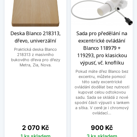
Deska Blanco 218313,
Sada pro předělání na
dřevo, univerzální
excentrické ovládání
Blanco 118979 +
Praktická deska Blanco
119293, pro klasickou
218313 z masivního
bukového dřeva pro dřezy
výpusť, vč. knoflíku
Metra, Zia, Nova.
Pokud máte dřez Blanco bez
excentru, můžete pomocí
této sady excentrické
ovládání dodělat bez nutnosti
kupovat celou odtokovou
sadu. Sada se skládá z nové
spodní části výpusti s lankem
a sítka. V ceně je i chromový
ovládací...
Cena
Cena
2 070 Kč
900 Kč
1 ks skladem
3 ks skladem