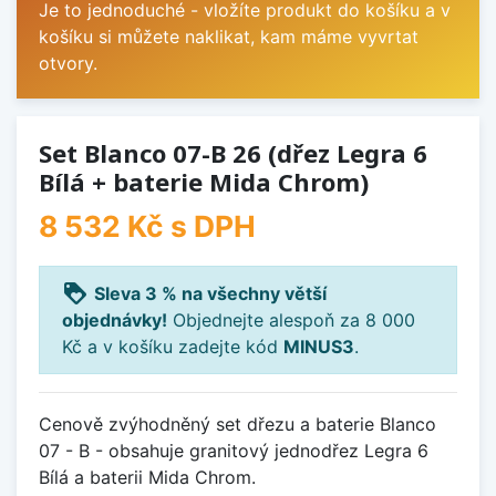
Je to jednoduché - vložíte produkt do košíku a v
košíku si můžete naklikat, kam máme vyvrtat
otvory.
Set Blanco 07-B 26 (dřez Legra 6
Bílá + baterie Mida Chrom)
8 532 Kč
s DPH
loyalty
Sleva 3 % na všechny větší
objednávky!
Objednejte alespoň za 8 000
Kč a v košíku zadejte kód
MINUS3
.
Cenově zvýhodněný set dřezu a baterie Blanco
07 - B - obsahuje granitový jednodřez Legra 6
Bílá a baterii Mida Chrom.