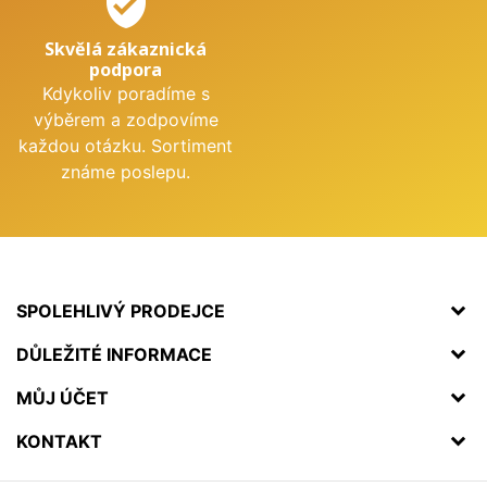
verified_user
Skvělá zákaznická
podpora
Kdykoliv poradíme s
výběrem a zodpovíme
každou otázku. Sortiment
známe poslepu.
SPOLEHLIVÝ PRODEJCE
DŮLEŽITÉ INFORMACE
MŮJ ÚČET
KONTAKT