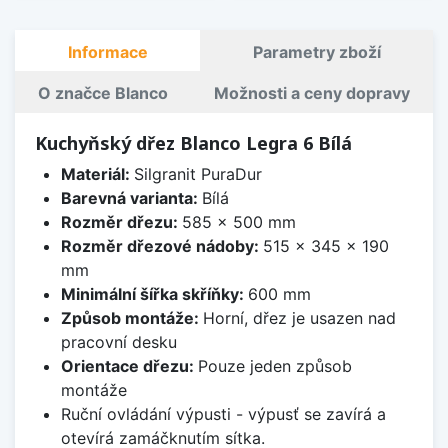
Informace
Parametry zboží
O značce Blanco
Možnosti a ceny dopravy
Kuchyňský dřez Blanco Legra 6 Bílá
Materiál:
Silgranit PuraDur
Barevná varianta:
Bílá
Rozměr dřezu:
585 x 500 mm
Rozměr dřezové nádoby:
515 x 345 x 190
mm
Minimální šířka skříňky:
600 mm
Způsob montáže:
Horní, dřez je usazen nad
pracovní desku
Orientace dřezu:
Pouze jeden způsob
montáže
Ruční ovládání výpusti - výpusť se zavírá a
otevírá zamáčknutím sítka.