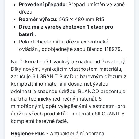
Provedení přepadu:
Přepad umístěn ve vaně
dřezu
Rozměr výřezu:
565 x 480 mm R15
Dřez má z výroby zhotoven 1 otvor pro
baterii.
Pokud chcete mít u dřezu excentrické
ovládání, doobjednejte sadu Blanco 118979.
Nepřekonatelně trvanlivý a snadno udržovatelný.
Díky novým, vynikajícím vlastnostem materiálu,
zaručuje SILGRANIT PuraDur barevným dřezům z
kompozitního materiálu dosud nebývalou
odolnost a snadnou údržbu. BLANCO prezentuje
na trhu technicky jedinečný materiál. S
mimořádnými, opět vylepšenými vlastnostmi pro
údržbu všech produktů z materiálu SILGRANIT v
kompletní barevné řadě.
Hygiene+Plus
- Antibakteriální ochrana