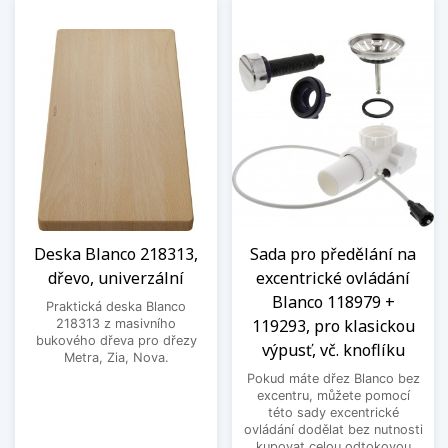
Deska Blanco 218313,
Sada pro předělání na
dřevo, univerzální
excentrické ovládání
Blanco 118979 +
Praktická deska Blanco
119293, pro klasickou
218313 z masivního
bukového dřeva pro dřezy
výpusť, vč. knoflíku
Metra, Zia, Nova.
Pokud máte dřez Blanco bez
excentru, můžete pomocí
této sady excentrické
ovládání dodělat bez nutnosti
kupovat celou odtokovou