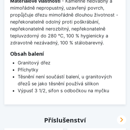
Materiálové vlastnosti
- Kamenně hedvábný a
mimořádně nepropustný, uzavřený povrch,
propůjčuje dřezu mimořádně dlouhou životnost -
nepřekonatelně odolný proti poškrábání,
nepřekonatelně nerozbitný, nepřekonatelně
tepluvzdorný do 280 °C, 100 % hygienicky a
zdravotně nezávadný, 100 % stálobarevný.
Obsah balení
Granitový dřez
Příchytky
Těsnění není součástí balení, u granitových
dřezů se jako těsnění používá silikon
Výpusť 3 1/2, sifon s odbočkou na myčku

Příslušenství