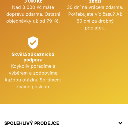
3 000 Kč
zboží
Nad 3 000 Kč máte
30 dní na vrácení zdarma.
dopravu zdarma. Ostatní
Potřebujete víc času? Až
objednávky už od 79 Kč.
60 dní za drobný
poplatek.
verified_user
Skvělá zákaznická
podpora
Kdykoliv poradíme s
výběrem a zodpovíme
každou otázku. Sortiment
známe poslepu.
SPOLEHLIVÝ PRODEJCE