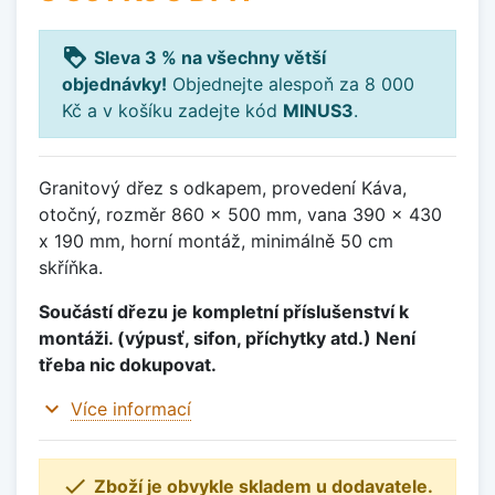
loyalty
Sleva 3 % na všechny větší
objednávky!
Objednejte alespoň za 8 000
Kč a v košíku zadejte kód
MINUS3
.
Granitový dřez s odkapem, provedení Káva,
otočný, rozměr 860 x 500 mm, vana 390 x 430
x 190 mm, horní montáž, minimálně 50 cm
skříňka.
Součástí dřezu je kompletní příslušenství k
montáži. (výpusť, sifon, příchytky atd.) Není
třeba nic dokupovat.
expand_more
Více informací

Zboží je obvykle skladem u dodavatele.