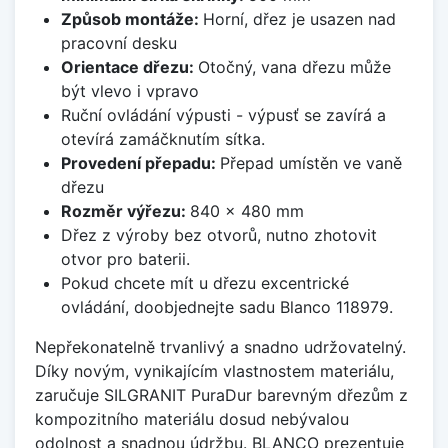
Způsob montáže:
Horní, dřez je usazen nad
pracovní desku
Orientace dřezu:
Otočný, vana dřezu může
být vlevo i vpravo
Ruční ovládání výpusti - výpusť se zavírá a
otevírá zamáčknutím sítka.
Provedení přepadu:
Přepad umístěn ve vaně
dřezu
Rozměr výřezu:
840 x 480 mm
Dřez z výroby bez otvorů, nutno zhotovit
otvor pro baterii.
Pokud chcete mít u dřezu excentrické
ovládání, doobjednejte sadu Blanco 118979.
Nepřekonatelně trvanlivý a snadno udržovatelný.
Díky novým, vynikajícím vlastnostem materiálu,
zaručuje SILGRANIT PuraDur barevným dřezům z
kompozitního materiálu dosud nebývalou
odolnost a snadnou údržbu. BLANCO prezentuje