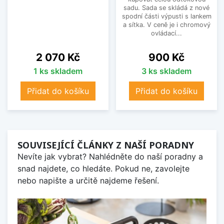
sadu. Sada se skládá z nové
spodní části výpusti s lankem
a sítka. V ceně je i chromový
ovládací...
Cena
Cena
2 070 Kč
900 Kč
1 ks skladem
3 ks skladem
Přidat do košíku
Přidat do košíku
SOUVISEJÍCÍ ČLÁNKY Z NAŠÍ PORADNY
Nevíte jak vybrat? Nahlédněte do naší poradny a
snad najdete, co hledáte. Pokud ne, zavolejte
nebo napište a určitě najdeme řešení.