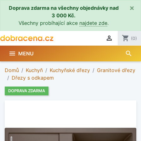
×
Doprava zdarma na všechny objednávky nad
3 000 Kč.
Všechny probíhající akce
najdete zde
.

shopping_cart
(0)
search

MENU
Domů
Kuchyň
Kuchyňské dřezy
Granitové dřezy
Dřezy s odkapem
DOPRAVA ZDARMA