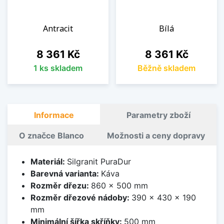
Antracit
Bílá
Cena
Cena
8 361 Kč
8 361 Kč
1 ks skladem
Běžně skladem
Informace
Parametry zboží
O značce Blanco
Možnosti a ceny dopravy
Materiál:
Silgranit PuraDur
Barevná varianta:
Káva
Rozměr dřezu:
860 x 500 mm
Rozměr dřezové nádoby:
390 x 430 x 190
mm
Minimální šířka skříňky:
500 mm