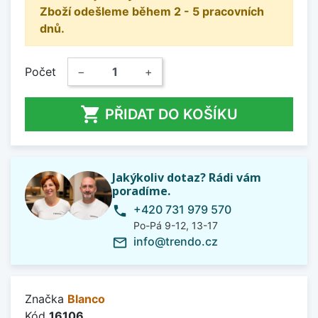
Zboží odešleme během 2 - 5 pracovních
dnů.
Počet
−
+

PŘIDAT DO KOŠÍKU
Jakýkoliv dotaz? Rádi vám
poradíme.
+420 731 979 570
phone
Po-Pá 9-12, 13-17
info@trendo.cz
mail_outline
Značka
Blanco
Kód
16106