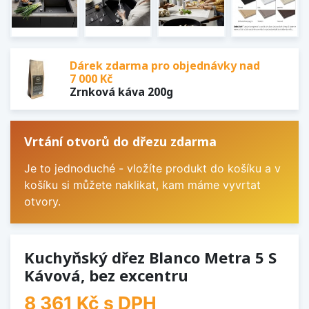
Dárek zdarma pro objednávky nad
7 000 Kč
Zrnková káva 200g
Vrtání otvorů do dřezu zdarma
Je to jednoduché - vložíte produkt do košíku a v
košíku si můžete naklikat, kam máme vyvrtat
otvory.
Kuchyňský dřez Blanco Metra 5 S
Kávová, bez excentru
8 361 Kč
s DPH