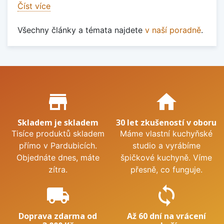
Číst více
Všechny články a témata najdete
v naší poradně
.
Proč nakupovat u nás?
store_mall_directory
home
Skladem je skladem
30 let zkušeností v oboru
Tisíce produktů skladem
Máme vlastní kuchyňské
přímo v Pardubicích.
studio a vyrábíme
Objednáte dnes, máte
špičkové kuchyně. Víme
zítra.
přesně, co funguje.
local_shipping
sync
Doprava zdarma od
Až 60 dní na vrácení