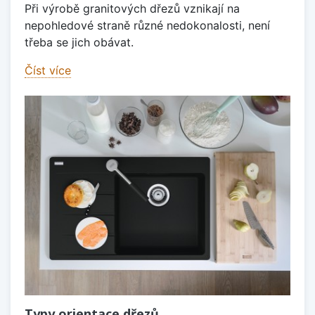
Při výrobě granitových dřezů vznikají na
nepohledové straně různé nedokonalosti, není
třeba se jich obávat.
Číst více
Typy orientace dřezů