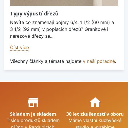
Typy výpustí dřezů
Nevíte co znamenají pojmy 6/4, 1 1/2 (60 mm) a
3 1/2 (92 mm) v popiscích dřezů? Granitové i
nerezové dřezy se...
Číst více
Všechny články a témata najdete
v naší poradně
.
Proč nakupovat u nás?
store_mall_directory
home
Skladem je skladem
30 let zkušeností v oboru
Tisíce produktů skladem
Máme vlastní kuchyňské
přímo v Pardubicích.
studio a vyrábíme