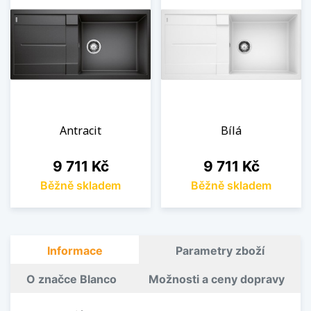
Antracit
Bílá
Cena
Cena
9 711 Kč
9 711 Kč
Běžně skladem
Běžně skladem
Informace
Parametry zboží
O značce Blanco
Možnosti a ceny dopravy