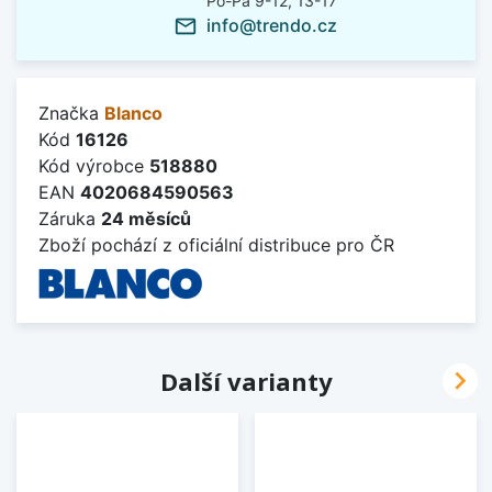
Po-Pá 9-12, 13-17
info@trendo.cz
mail_outline
Značka
Blanco
Kód
16126
Kód výrobce
518880
EAN
4020684590563
Záruka
24 měsíců
Zboží pochází z oficiální distribuce pro ČR

Další varianty