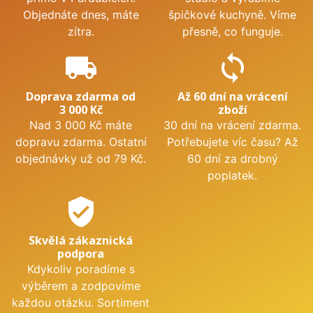
Objednáte dnes, máte
špičkové kuchyně. Víme
zítra.
přesně, co funguje.
local_shipping
sync
Doprava zdarma od
Až 60 dní na vrácení
3 000 Kč
zboží
Nad 3 000 Kč máte
30 dní na vrácení zdarma.
dopravu zdarma. Ostatní
Potřebujete víc času? Až
objednávky už od 79 Kč.
60 dní za drobný
poplatek.
verified_user
Skvělá zákaznická
podpora
Kdykoliv poradíme s
výběrem a zodpovíme
každou otázku. Sortiment