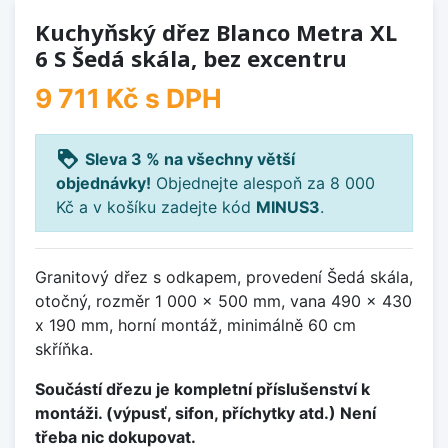
Kuchyňský dřez Blanco Metra XL
6 S Šedá skála, bez excentru
9 711 Kč
s DPH
loyalty
Sleva 3 % na všechny větší
objednávky!
Objednejte alespoň za 8 000
Kč a v košíku zadejte kód
MINUS3
.
Granitový dřez s odkapem, provedení Šedá skála,
otočný, rozměr 1 000 x 500 mm, vana 490 x 430
x 190 mm, horní montáž, minimálně 60 cm
skříňka.
Součástí dřezu je kompletní příslušenství k
montáži. (výpusť, sifon, příchytky atd.) Není
třeba nic dokupovat.