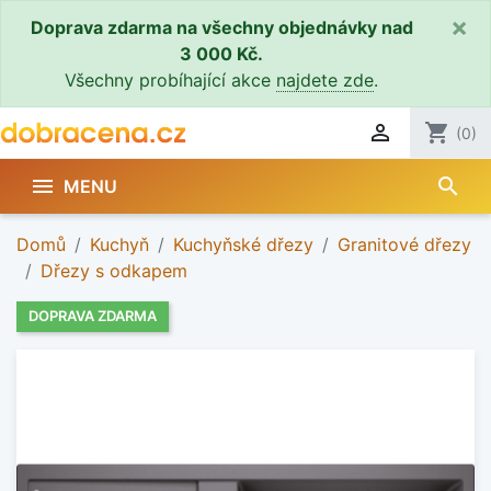
×
Doprava zdarma na všechny objednávky nad
3 000 Kč.
Všechny probíhající akce
najdete zde
.

shopping_cart
(0)
search

MENU
Domů
Kuchyň
Kuchyňské dřezy
Granitové dřezy
Dřezy s odkapem
DOPRAVA ZDARMA