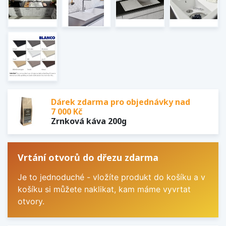
Dárek zdarma pro objednávky nad
7 000 Kč
Zrnková káva 200g
Vrtání otvorů do dřezu zdarma
Je to jednoduché - vložíte produkt do košíku a v
košíku si můžete naklikat, kam máme vyvrtat
otvory.