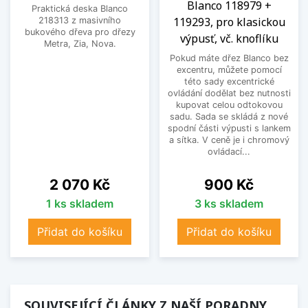
Blanco 118979 +
Praktická deska Blanco
119293, pro klasickou
218313 z masivního
bukového dřeva pro dřezy
výpusť, vč. knoflíku
Metra, Zia, Nova.
Pokud máte dřez Blanco bez
excentru, můžete pomocí
této sady excentrické
ovládání dodělat bez nutnosti
kupovat celou odtokovou
sadu. Sada se skládá z nové
spodní části výpusti s lankem
a sítka. V ceně je i chromový
ovládací...
Cena
Cena
2 070 Kč
900 Kč
1 ks skladem
3 ks skladem
Přidat do košíku
Přidat do košíku
SOUVISEJÍCÍ ČLÁNKY Z NAŠÍ PORADNY