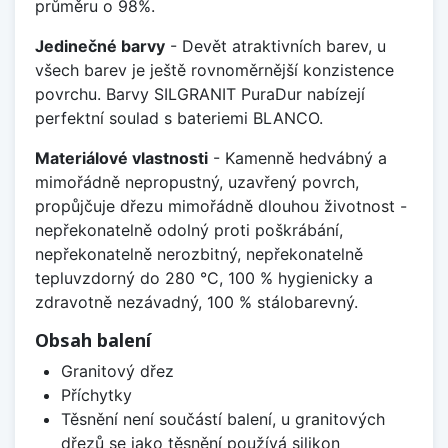
průměru o 98%.
Jedinečné barvy
- Devět atraktivních barev, u
všech barev je ještě rovnoměrnější konzistence
povrchu. Barvy SILGRANIT PuraDur nabízejí
perfektní soulad s bateriemi BLANCO.
Materiálové vlastnosti
- Kamenně hedvábný a
mimořádně nepropustný, uzavřený povrch,
propůjčuje dřezu mimořádně dlouhou životnost -
nepřekonatelně odolný proti poškrábání,
nepřekonatelně nerozbitný, nepřekonatelně
tepluvzdorný do 280 °C, 100 % hygienicky a
zdravotně nezávadný, 100 % stálobarevný.
Obsah balení
Granitový dřez
Příchytky
Těsnění není součástí balení, u granitových
dřezů se jako těsnění používá silikon