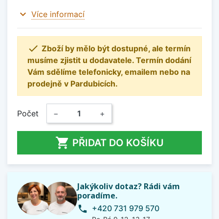
expand_more
Více informací

Zboží by mělo být dostupné, ale termín
musíme zjistit u dodavatele. Termín dodání
Vám sdělíme telefonicky, emailem nebo na
prodejně v Pardubicích.
Počet
−
+

PŘIDAT DO KOŠÍKU
Jakýkoliv dotaz? Rádi vám
poradíme.
+420 731 979 570
phone