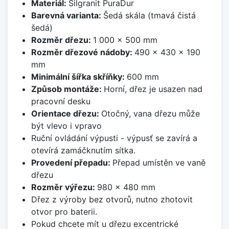
Materiál:
Silgranit PuraDur
Barevná varianta:
Šedá skála (tmavá čistá
šedá)
Rozměr dřezu:
1 000 x 500 mm
Rozměr dřezové nádoby:
490 x 430 x 190
mm
Minimální šířka skříňky:
600 mm
Způsob montáže:
Horní, dřez je usazen nad
pracovní desku
Orientace dřezu:
Otočný, vana dřezu může
být vlevo i vpravo
Ruční ovládání výpusti - výpusť se zavírá a
otevírá zamáčknutím sítka.
Provedení přepadu:
Přepad umístěn ve vaně
dřezu
Rozměr výřezu:
980 x 480 mm
Dřez z výroby bez otvorů, nutno zhotovit
otvor pro baterii.
Pokud chcete mít u dřezu excentrické