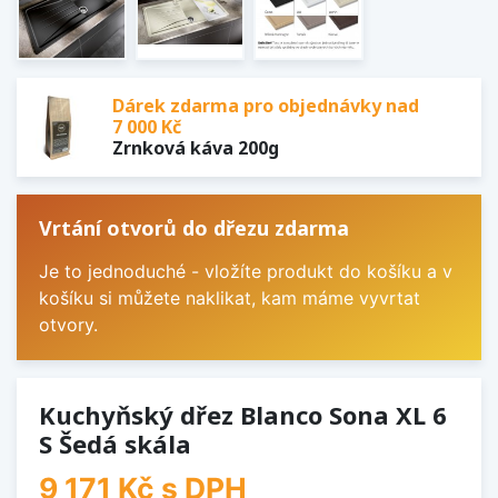
Dárek zdarma pro objednávky nad
7 000 Kč
Zrnková káva 200g
Vrtání otvorů do dřezu zdarma
Je to jednoduché - vložíte produkt do košíku a v
košíku si můžete naklikat, kam máme vyvrtat
otvory.
Kuchyňský dřez Blanco Sona XL 6
S Šedá skála
9 171 Kč
s DPH