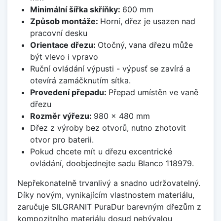
Minimální šířka skříňky:
600 mm
Způsob montáže:
Horní, dřez je usazen nad
pracovní desku
Orientace dřezu:
Otočný, vana dřezu může
být vlevo i vpravo
Ruční ovládání výpusti - výpusť se zavírá a
otevírá zamáčknutím sítka.
Provedení přepadu:
Přepad umístěn ve vaně
dřezu
Rozměr výřezu:
980 x 480 mm
Dřez z výroby bez otvorů, nutno zhotovit
otvor pro baterii.
Pokud chcete mít u dřezu excentrické
ovládání, doobjednejte sadu Blanco 118979.
Nepřekonatelně trvanlivý a snadno udržovatelný.
Díky novým, vynikajícím vlastnostem materiálu,
zaručuje SILGRANIT PuraDur barevným dřezům z
kompozitního materiálu dosud nebývalou