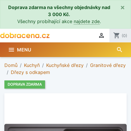
×
Doprava zdarma na všechny objednávky nad
3 000 Kč.
Všechny probíhající akce
najdete zde
.

shopping_cart
(0)
search

MENU
Domů
Kuchyň
Kuchyňské dřezy
Granitové dřezy
Dřezy s odkapem
DOPRAVA ZDARMA