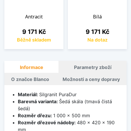
Antracit
Bílá
Cena
Cena
9 171 Kč
9 171 Kč
Běžně skladem
Na dotaz
Informace
Parametry zboží
O značce Blanco
Možnosti a ceny dopravy
Materiál:
Silgranit PuraDur
Barevná varianta:
Šedá skála (tmavá čistá
šedá)
Rozměr dřezu:
1 000 x 500 mm
Rozměr dřezové nádoby:
480 x 420 x 190
mm