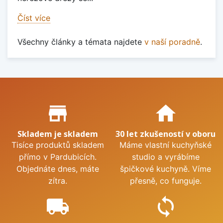
Číst více
Všechny články a témata najdete
v naší poradně
.
Proč nakupovat u nás?
store_mall_directory
home
Skladem je skladem
30 let zkušeností v oboru
Tisíce produktů skladem
Máme vlastní kuchyňské
přímo v Pardubicích.
studio a vyrábíme
Objednáte dnes, máte
špičkové kuchyně. Víme
zítra.
přesně, co funguje.
local_shipping
sync