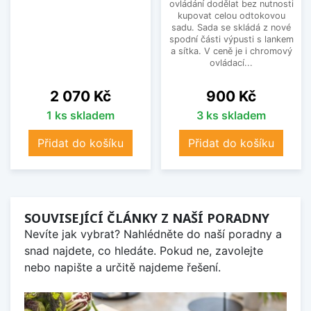
ovládání dodělat bez nutnosti
kupovat celou odtokovou
sadu. Sada se skládá z nové
spodní části výpusti s lankem
a sítka. V ceně je i chromový
ovládací...
Cena
Cena
2 070 Kč
900 Kč
1 ks skladem
3 ks skladem
Přidat do košíku
Přidat do košíku
SOUVISEJÍCÍ ČLÁNKY Z NAŠÍ PORADNY
Nevíte jak vybrat? Nahlédněte do naší poradny a
snad najdete, co hledáte. Pokud ne, zavolejte
nebo napište a určitě najdeme řešení.