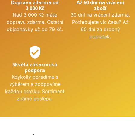
Doprava zdarma od
Až 60 dní na vrácení
3 000 Kč
zboží
Nad 3 000 Kč máte
30 dní na vrácení zdarma.
dopravu zdarma. Ostatní
Potřebujete víc času? Až
objednávky už od 79 Kč.
60 dní za drobný
poplatek.
verified_user
Skvělá zákaznická
podpora
Kdykoliv poradíme s
výběrem a zodpovíme
každou otázku. Sortiment
známe poslepu.