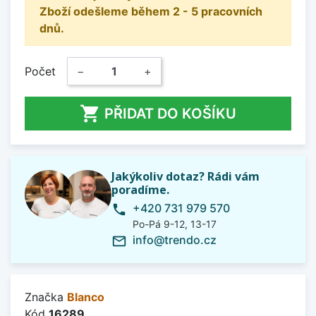
Zboží odešleme během 2 - 5 pracovních
dnů.
Počet
−
+

PŘIDAT DO KOŠÍKU
Jakýkoliv dotaz? Rádi vám
poradíme.
+420 731 979 570
phone
Po-Pá 9-12, 13-17
info@trendo.cz
mail_outline
Značka
Blanco
Kód
16289