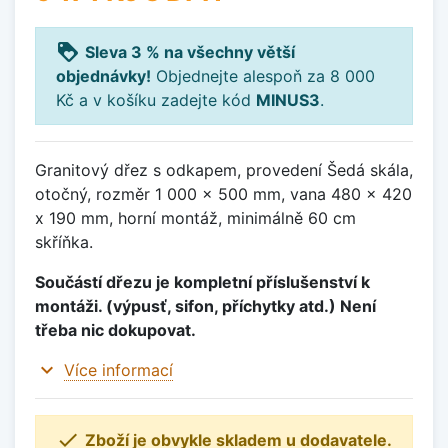
loyalty
Sleva 3 % na všechny větší
objednávky!
Objednejte alespoň za 8 000
Kč a v košíku zadejte kód
MINUS3
.
Granitový dřez s odkapem, provedení Šedá skála,
otočný, rozměr 1 000 x 500 mm, vana 480 x 420
x 190 mm, horní montáž, minimálně 60 cm
skříňka.
Součástí dřezu je kompletní příslušenství k
montáži. (výpusť, sifon, příchytky atd.) Není
třeba nic dokupovat.
expand_more
Více informací

Zboží je obvykle skladem u dodavatele.