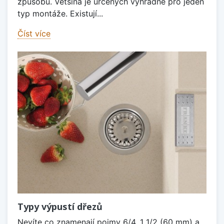
způsobů. Většina je určených výhradně pro jeden
typ montáže. Existují...
Číst více
Typy výpustí dřezů
Nevíte co znamenají pojmy 6/4, 1 1/2 (60 mm) a