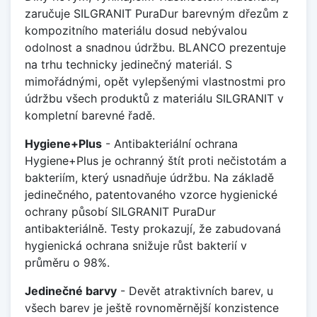
zaručuje SILGRANIT PuraDur barevným dřezům z
kompozitního materiálu dosud nebývalou
odolnost a snadnou údržbu. BLANCO prezentuje
na trhu technicky jedinečný materiál. S
mimořádnými, opět vylepšenými vlastnostmi pro
údržbu všech produktů z materiálu SILGRANIT v
kompletní barevné řadě.
Hygiene+Plus
- Antibakteriální ochrana
Hygiene+Plus je ochranný štít proti nečistotám a
bakteriím, který usnadňuje údržbu. Na základě
jedinečného, patentovaného vzorce hygienické
ochrany působí SILGRANIT PuraDur
antibakteriálně. Testy prokazují, že zabudovaná
hygienická ochrana snižuje růst bakterií v
průměru o 98%.
Jedinečné barvy
- Devět atraktivních barev, u
všech barev je ještě rovnoměrnější konzistence