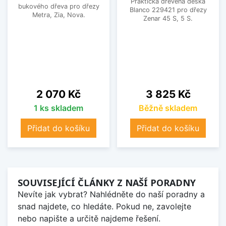
Praktická dřevěná deska
bukového dřeva pro dřezy
Blanco 229421 pro dřezy
Metra, Zia, Nova.
Zenar 45 S, 5 S.
Cena
Cena
2 070 Kč
3 825 Kč
1 ks skladem
Běžně skladem
Přidat do košíku
Přidat do košíku
SOUVISEJÍCÍ ČLÁNKY Z NAŠÍ PORADNY
Nevíte jak vybrat? Nahlédněte do naší poradny a
snad najdete, co hledáte. Pokud ne, zavolejte
nebo napište a určitě najdeme řešení.