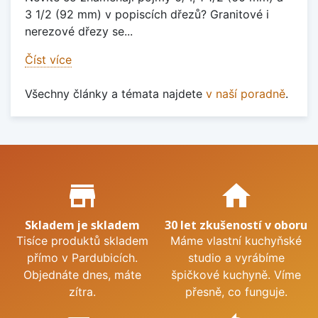
3 1/2 (92 mm) v popiscích dřezů? Granitové i
nerezové dřezy se...
Číst více
Všechny články a témata najdete
v naší poradně
.
Proč nakupovat u nás?
store_mall_directory
home
Skladem je skladem
30 let zkušeností v oboru
Tisíce produktů skladem
Máme vlastní kuchyňské
přímo v Pardubicích.
studio a vyrábíme
Objednáte dnes, máte
špičkové kuchyně. Víme
zítra.
přesně, co funguje.