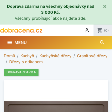
×
Doprava zdarma na všechny objednávky nad
3 000 Kč.
Všechny probíhající akce
najdete zde
.

shopping_cart
(0)
search

MENU
Domů
Kuchyň
Kuchyňské dřezy
Granitové dřezy
Dřezy s odkapem
DOPRAVA ZDARMA