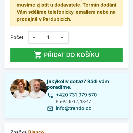
musíme zjistit u dodavatele. Termín dodání
Vám sdělíme telefonicky, emailem nebo na
prodejně v Pardubicích.
Počet
−
+

PŘIDAT DO KOŠÍKU
Jakýkoliv dotaz? Rádi vám
poradíme.
+420 731 979 570
phone
Po-Pá 9-12, 13-17
info@trendo.cz
mail_outline
Značka
Blanco