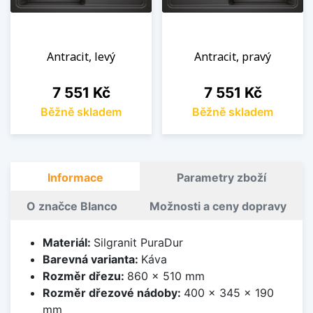
Antracit, levý
Antracit, pravý
Cena
Cena
7 551 Kč
7 551 Kč
Běžně skladem
Běžně skladem
Informace
Parametry zboží
O značce Blanco
Možnosti a ceny dopravy
Materiál:
Silgranit PuraDur
Barevná varianta:
Káva
Rozměr dřezu:
860 x 510 mm
Rozměr dřezové nádoby:
400 x 345 x 190
mm