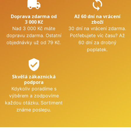
local_shipping
sync
Doprava zdarma od
Až 60 dní na vrácení
3 000 Kč
zboží
Nad 3 000 Kč máte
30 dní na vrácení zdarma.
dopravu zdarma. Ostatní
Potřebujete víc času? Až
objednávky už od 79 Kč.
60 dní za drobný
poplatek.
verified_user
Skvělá zákaznická
podpora
Kdykoliv poradíme s
výběrem a zodpovíme
každou otázku. Sortiment
známe poslepu.