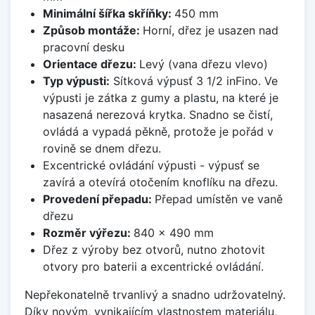
Minimální šířka skříňky:
450 mm
Způsob montáže:
Horní, dřez je usazen nad
pracovní desku
Orientace dřezu:
Levý (vana dřezu vlevo)
Typ výpusti:
Sítková výpusť 3 1/2 inFino. Ve
výpusti je zátka z gumy a plastu, na které je
nasazená nerezová krytka. Snadno se čistí,
ovládá a vypadá pěkně, protože je pořád v
rovině se dnem dřezu.
Excentrické ovládání výpusti - výpusť se
zavírá a otevírá otočením knoflíku na dřezu.
Provedení přepadu:
Přepad umístěn ve vaně
dřezu
Rozměr výřezu:
840 x 490 mm
Dřez z výroby bez otvorů, nutno zhotovit
otvory pro baterii a excentrické ovládání.
Nepřekonatelně trvanlivý a snadno udržovatelný.
Díky novým, vynikajícím vlastnostem materiálu,