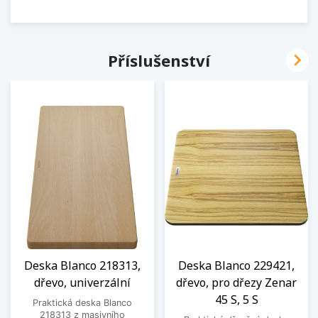

Příslušenství
Deska Blanco 218313,
Deska Blanco 229421,
dřevo, univerzální
dřevo, pro dřezy Zenar
45 S, 5 S
Praktická deska Blanco
218313 z masivního