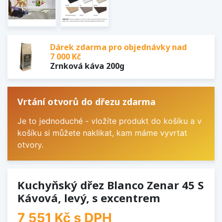
Dárek zdarma pro objednávky nad
7 000 Kč
Zrnková káva 200g
Vrtání otvorů do dřezu zdarma
Je to jednoduché - vložíte produkt do košíku a v
košíku si můžete naklikat, kam máme vyvrtat
otvory.
Kuchyňský dřez Blanco Zenar 45 S
Kávová, levý, s excentrem
7 551 Kč
s DPH