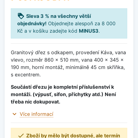
loyalty
Sleva 3 % na všechny větší
objednávky!
Objednejte alespoň za 8 000
Kč a v košíku zadejte kód
MINUS3
.
Granitový dřez s odkapem, provedení Káva, vana
vlevo, rozměr 860 x 510 mm, vana 400 x 345 x
190 mm, horní montáž, minimálně 45 cm skříňka,
s excentrem.
Součástí dřezu je kompletní příslušenství k
montáži. (výpusť, sifon, příchytky atd.) Není
třeba nic dokupovat.
expand_more
Více informací

Zboží by mělo být dostupné, ale termín