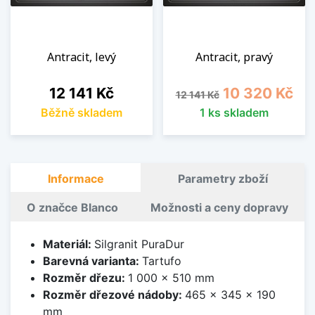
Antracit, levý
Antracit, pravý
Cena
Běžná cena
Cena
12 141 Kč
10 320 Kč
12 141 Kč
Běžně skladem
1 ks skladem
Informace
Parametry zboží
O značce Blanco
Možnosti a ceny dopravy
Materiál:
Silgranit PuraDur
Barevná varianta:
Tartufo
Rozměr dřezu:
1 000 x 510 mm
Rozměr dřezové nádoby:
465 x 345 x 190
mm