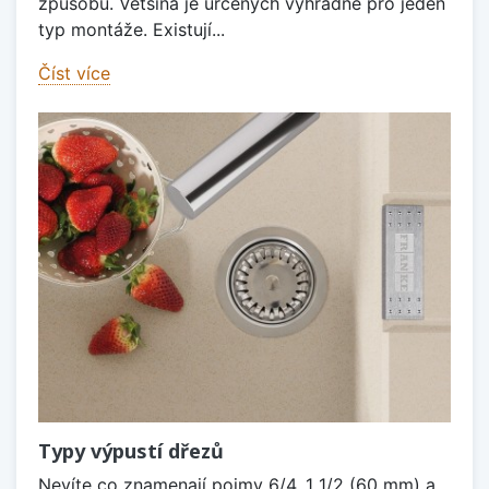
způsobů. Většina je určených výhradně pro jeden
typ montáže. Existují...
Číst více
Typy výpustí dřezů
Nevíte co znamenají pojmy 6/4, 1 1/2 (60 mm) a