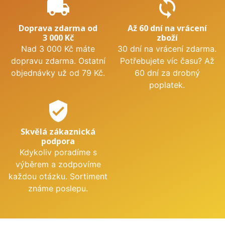
local_shipping
sync
Doprava zdarma od
Až 60 dní na vrácení
3 000 Kč
zboží
Nad 3 000 Kč máte
30 dní na vrácení zdarma.
dopravu zdarma. Ostatní
Potřebujete víc času? Až
objednávky už od 79 Kč.
60 dní za drobný
poplatek.
verified_user
Skvělá zákaznická
podpora
Kdykoliv poradíme s
výběrem a zodpovíme
každou otázku. Sortiment
známe poslepu.