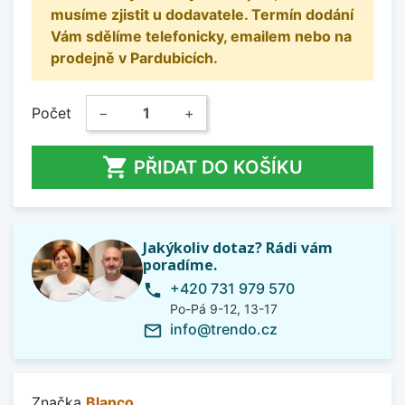
musíme zjistit u dodavatele. Termín dodání
Vám sdělíme telefonicky, emailem nebo na
prodejně v Pardubicích.
Počet
−
+

PŘIDAT DO KOŠÍKU
Jakýkoliv dotaz? Rádi vám
poradíme.
+420 731 979 570
phone
Po-Pá 9-12, 13-17
info@trendo.cz
mail_outline
Značka
Blanco