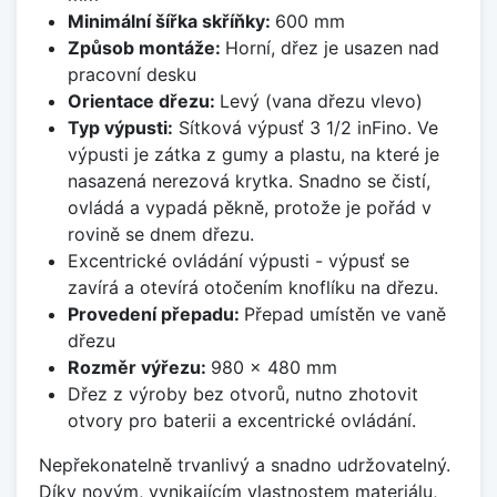
Minimální šířka skříňky:
600 mm
Způsob montáže:
Horní, dřez je usazen nad
pracovní desku
Orientace dřezu:
Levý (vana dřezu vlevo)
Typ výpusti:
Sítková výpusť 3 1/2 inFino. Ve
výpusti je zátka z gumy a plastu, na které je
nasazená nerezová krytka. Snadno se čistí,
ovládá a vypadá pěkně, protože je pořád v
rovině se dnem dřezu.
Excentrické ovládání výpusti - výpusť se
zavírá a otevírá otočením knoflíku na dřezu.
Provedení přepadu:
Přepad umístěn ve vaně
dřezu
Rozměr výřezu:
980 x 480 mm
Dřez z výroby bez otvorů, nutno zhotovit
otvory pro baterii a excentrické ovládání.
Nepřekonatelně trvanlivý a snadno udržovatelný.
Díky novým, vynikajícím vlastnostem materiálu,