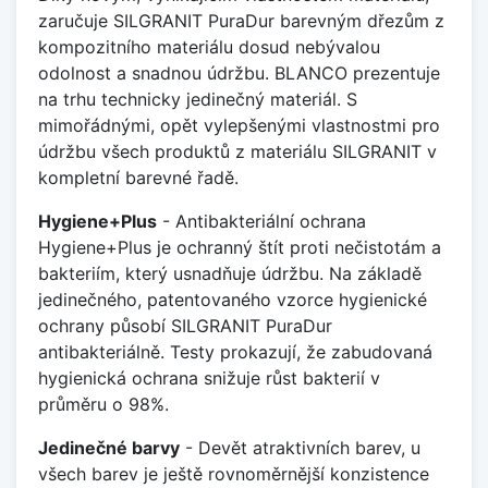
zaručuje SILGRANIT PuraDur barevným dřezům z
kompozitního materiálu dosud nebývalou
odolnost a snadnou údržbu. BLANCO prezentuje
na trhu technicky jedinečný materiál. S
mimořádnými, opět vylepšenými vlastnostmi pro
údržbu všech produktů z materiálu SILGRANIT v
kompletní barevné řadě.
Hygiene+Plus
- Antibakteriální ochrana
Hygiene+Plus je ochranný štít proti nečistotám a
bakteriím, který usnadňuje údržbu. Na základě
jedinečného, patentovaného vzorce hygienické
ochrany působí SILGRANIT PuraDur
antibakteriálně. Testy prokazují, že zabudovaná
hygienická ochrana snižuje růst bakterií v
průměru o 98%.
Jedinečné barvy
- Devět atraktivních barev, u
všech barev je ještě rovnoměrnější konzistence