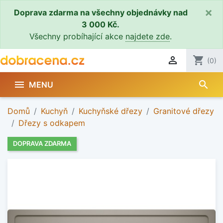
×
Doprava zdarma na všechny objednávky nad
3 000 Kč.
Všechny probíhající akce
najdete zde
.

shopping_cart
(0)
search

MENU
Domů
Kuchyň
Kuchyňské dřezy
Granitové dřezy
Dřezy s odkapem
DOPRAVA ZDARMA