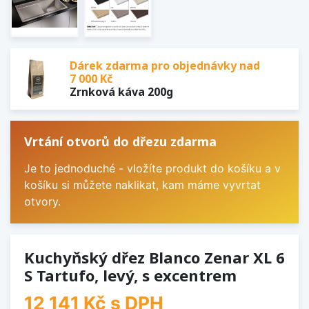
Dárek zdarma pro objednávky nad
7 000 Kč
Zrnková káva 200g
Vrtání otvorů do dřezu zdarma
Je to jednoduché - vložíte produkt do košíku a v
košíku si můžete naklikat, kam máme vyvrtat
otvory.
Kuchyňský dřez Blanco Zenar XL 6
S Tartufo, levý, s excentrem
12 141 Kč
s DPH