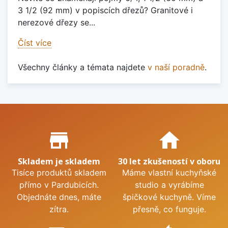
3 1/2 (92 mm) v popiscích dřezů? Granitové i
nerezové dřezy se...
Číst více
Všechny články a témata najdete
v naší poradně
.
Proč nakupovat u nás?
store_mall_directory
home
Skladem je skladem
30 let zkušeností v oboru
Tisíce produktů skladem
Máme vlastní kuchyňské
přímo v Pardubicích.
studio a vyrábíme
Objednáte dnes, máte
špičkové kuchyně. Víme
zítra.
přesně, co funguje.