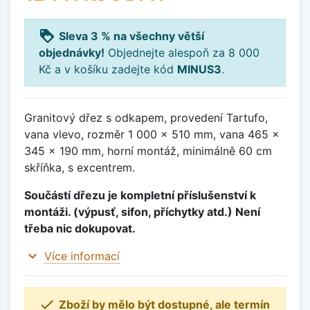
loyalty
Sleva 3 % na všechny větší
objednávky!
Objednejte alespoň za 8 000
Kč a v košíku zadejte kód
MINUS3
.
Granitový dřez s odkapem, provedení Tartufo,
vana vlevo, rozměr 1 000 x 510 mm, vana 465 x
345 x 190 mm, horní montáž, minimálně 60 cm
skříňka, s excentrem.
Součástí dřezu je kompletní příslušenství k
montáži. (výpusť, sifon, příchytky atd.) Není
třeba nic dokupovat.
expand_more
Více informací

Zboží by mělo být dostupné, ale termín