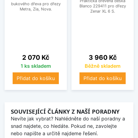
Praktická dřevěná deska
bukového dřeva pro dřezy
Blanco 229411 pro dřezy
Metra, Zia, Nova.
Zenar XL 6 S.
Cena
Cena
2 070 Kč
3 960 Kč
1 ks skladem
Běžně skladem
Přidat do košíku
Přidat do košíku
SOUVISEJÍCÍ ČLÁNKY Z NAŠÍ PORADNY
Nevíte jak vybrat? Nahlédněte do naší poradny a
snad najdete, co hledáte. Pokud ne, zavolejte
nebo napište a určitě najdeme řešení.