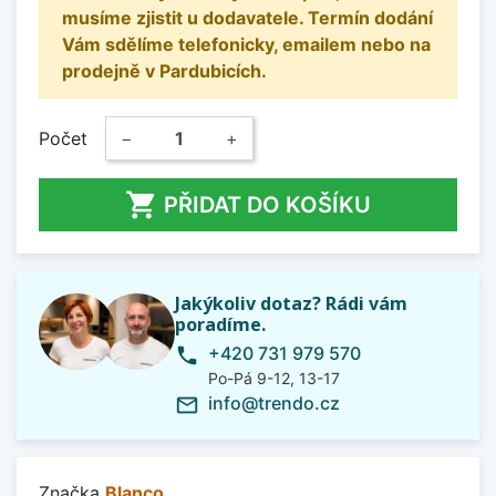
musíme zjistit u dodavatele. Termín dodání
Vám sdělíme telefonicky, emailem nebo na
prodejně v Pardubicích.
Počet
−
+

PŘIDAT DO KOŠÍKU
Jakýkoliv dotaz? Rádi vám
poradíme.
+420 731 979 570
phone
Po-Pá 9-12, 13-17
info@trendo.cz
mail_outline
Značka
Blanco