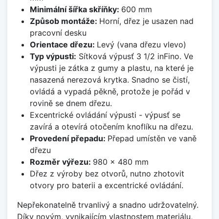
Minimální šířka skříňky:
600 mm
Způsob montáže:
Horní, dřez je usazen nad
pracovní desku
Orientace dřezu:
Levý (vana dřezu vlevo)
Typ výpusti:
Sítková výpusť 3 1/2 inFino. Ve
výpusti je zátka z gumy a plastu, na které je
nasazená nerezová krytka. Snadno se čistí,
ovládá a vypadá pěkně, protože je pořád v
rovině se dnem dřezu.
Excentrické ovládání výpusti - výpusť se
zavírá a otevírá otočením knoflíku na dřezu.
Provedení přepadu:
Přepad umístěn ve vaně
dřezu
Rozměr výřezu:
980 x 480 mm
Dřez z výroby bez otvorů, nutno zhotovit
otvory pro baterii a excentrické ovládání.
Nepřekonatelně trvanlivý a snadno udržovatelný.
Díky novým, vynikajícím vlastnostem materiálu,