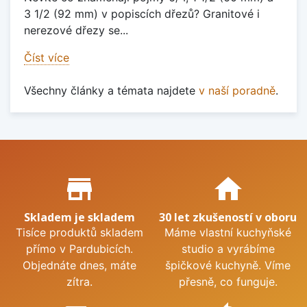
3 1/2 (92 mm) v popiscích dřezů? Granitové i
nerezové dřezy se...
Číst více
Všechny články a témata najdete
v naší poradně
.
Proč nakupovat u nás?
store_mall_directory
home
Skladem je skladem
30 let zkušeností v oboru
Tisíce produktů skladem
Máme vlastní kuchyňské
přímo v Pardubicích.
studio a vyrábíme
Objednáte dnes, máte
špičkové kuchyně. Víme
zítra.
přesně, co funguje.