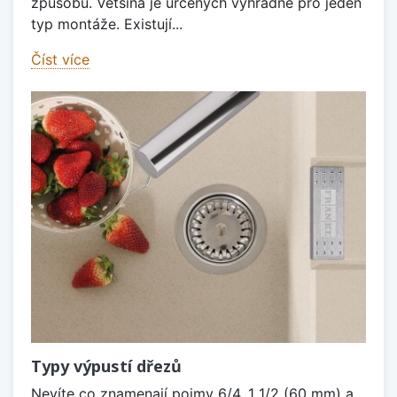
způsobů. Většina je určených výhradně pro jeden
typ montáže. Existují...
Číst více
Typy výpustí dřezů
Nevíte co znamenají pojmy 6/4, 1 1/2 (60 mm) a