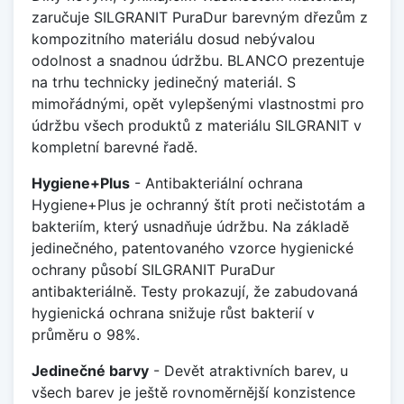
zaručuje SILGRANIT PuraDur barevným dřezům z
kompozitního materiálu dosud nebývalou
odolnost a snadnou údržbu. BLANCO prezentuje
na trhu technicky jedinečný materiál. S
mimořádnými, opět vylepšenými vlastnostmi pro
údržbu všech produktů z materiálu SILGRANIT v
kompletní barevné řadě.
Hygiene+Plus
- Antibakteriální ochrana
Hygiene+Plus je ochranný štít proti nečistotám a
bakteriím, který usnadňuje údržbu. Na základě
jedinečného, patentovaného vzorce hygienické
ochrany působí SILGRANIT PuraDur
antibakteriálně. Testy prokazují, že zabudovaná
hygienická ochrana snižuje růst bakterií v
průměru o 98%.
Jedinečné barvy
- Devět atraktivních barev, u
všech barev je ještě rovnoměrnější konzistence