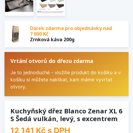
Dárek zdarma pro objednávky nad
7 000 Kč
Zrnková káva 200g
Vrtání otvorů do dřezu zdarma
Je to jednoduché - vložíte produkt do košíku a v
košíku si můžete naklikat, kam máme vyvrtat
otvory.
Kuchyňský dřez Blanco Zenar XL 6
S Šedá vulkán, levý, s excentrem
12 141 Kč
s DPH