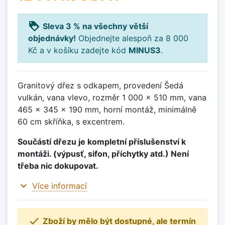
loyalty
Sleva 3 % na všechny větší
objednávky!
Objednejte alespoň za 8 000
Kč a v košíku zadejte kód
MINUS3
.
Granitový dřez s odkapem, provedení Šedá
vulkán, vana vlevo, rozměr 1 000 x 510 mm, vana
465 x 345 x 190 mm, horní montáž, minimálně
60 cm skříňka, s excentrem.
Součástí dřezu je kompletní příslušenství k
montáži. (výpusť, sifon, příchytky atd.) Není
třeba nic dokupovat.
expand_more
Více informací

Zboží by mělo být dostupné, ale termín