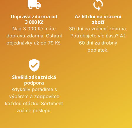
local_shipping
sync
Doprava zdarma od
Až 60 dní na vrácení
3 000 Kč
zboží
Nad 3 000 Kč máte
30 dní na vrácení zdarma.
dopravu zdarma. Ostatní
Potřebujete víc času? Až
objednávky už od 79 Kč.
60 dní za drobný
poplatek.
verified_user
Skvělá zákaznická
podpora
Kdykoliv poradíme s
výběrem a zodpovíme
každou otázku. Sortiment
známe poslepu.