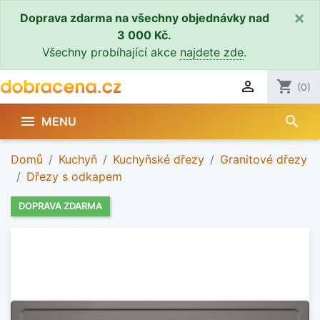
×
Doprava zdarma na všechny objednávky nad
3 000 Kč.
Všechny probíhající akce
najdete zde
.

shopping_cart
(0)
search

MENU
Domů
Kuchyň
Kuchyňské dřezy
Granitové dřezy
Dřezy s odkapem
DOPRAVA ZDARMA