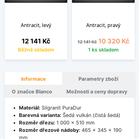
Antracit, levý
Antracit, pravý
Cena
Běžná cena
Cena
12 141 Kč
10 320 Kč
12 141 Kč
Běžně skladem
1 ks skladem
Informace
Parametry zboží
O značce Blanco
Možnosti a ceny dopravy
Materiál:
Silgranit PuraDur
Barevná varianta:
Šedá vulkán (čistá šedá)
Rozměr dřezu:
1 000 x 510 mm
Rozměr dřezové nádoby:
465 x 345 x 190
mm