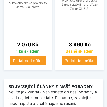
Praktická dřevěná deska
bukového dřeva pro dřezy
Blanco 229411 pro dřezy
Metra, Zia, Nova.
Zenar XL 6 S.
Cena
Cena
2 070 Kč
3 960 Kč
1 ks skladem
Běžně skladem
Přidat do košíku
Přidat do košíku
SOUVISEJÍCÍ ČLÁNKY Z NAŠÍ PORADNY
Nevíte jak vybrat? Nahlédněte do naší poradny a
snad najdete, co hledáte. Pokud ne, zavolejte
nebo napište a určitě najdeme řešení.