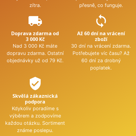
zítra.
přesně, co funguje.
local_shipping
sync
Doprava zdarma od
Až 60 dní na vrácení
3 000 Kč
zboží
Nad 3 000 Kč máte
30 dní na vrácení zdarma.
dopravu zdarma. Ostatní
Potřebujete víc času? Až
objednávky už od 79 Kč.
60 dní za drobný
poplatek.
verified_user
Skvělá zákaznická
podpora
Kdykoliv poradíme s
výběrem a zodpovíme
každou otázku. Sortiment
známe poslepu.