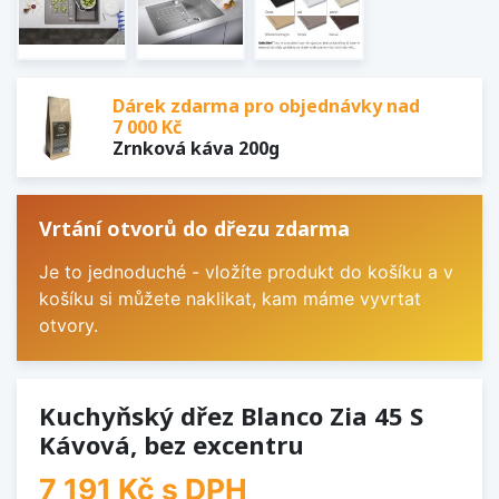
Dárek zdarma pro objednávky nad
7 000 Kč
Zrnková káva 200g
Vrtání otvorů do dřezu zdarma
Je to jednoduché - vložíte produkt do košíku a v
košíku si můžete naklikat, kam máme vyvrtat
otvory.
Kuchyňský dřez Blanco Zia 45 S
Kávová, bez excentru
7 191 Kč
s DPH