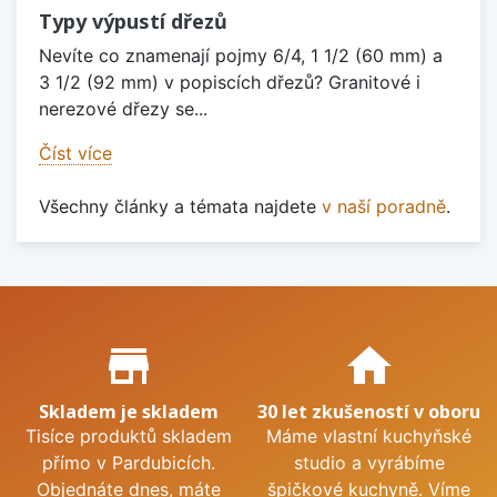
Typy výpustí dřezů
Nevíte co znamenají pojmy 6/4, 1 1/2 (60 mm) a
3 1/2 (92 mm) v popiscích dřezů? Granitové i
nerezové dřezy se...
Číst více
Všechny články a témata najdete
v naší poradně
.
Proč nakupovat u nás?
store_mall_directory
home
Skladem je skladem
30 let zkušeností v oboru
Tisíce produktů skladem
Máme vlastní kuchyňské
přímo v Pardubicích.
studio a vyrábíme
Objednáte dnes, máte
špičkové kuchyně. Víme