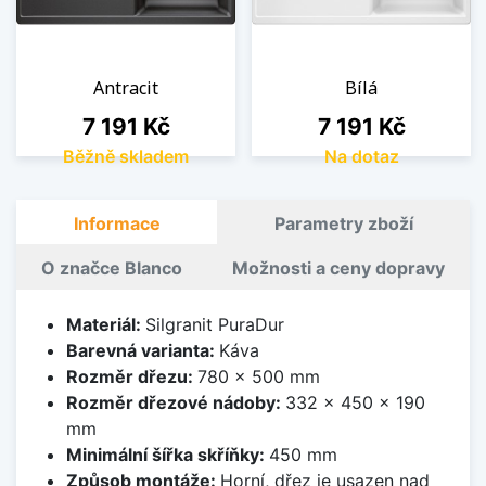
Antracit
Bílá
Cena
Cena
7 191 Kč
7 191 Kč
Běžně skladem
Na dotaz
Informace
Parametry zboží
O značce Blanco
Možnosti a ceny dopravy
Materiál:
Silgranit PuraDur
Barevná varianta:
Káva
Rozměr dřezu:
780 x 500 mm
Rozměr dřezové nádoby:
332 x 450 x 190
mm
Minimální šířka skříňky:
450 mm
Způsob montáže:
Horní, dřez je usazen nad