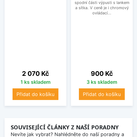
spodní části výpusti s lankem
a sítka. V ceně je i chromový
ovládací...
Cena
Cena
2 070 Kč
900 Kč
1 ks skladem
3 ks skladem
Přidat do košíku
Přidat do košíku
SOUVISEJÍCÍ ČLÁNKY Z NAŠÍ PORADNY
Nevíte jak vybrat? Nahlédněte do naší poradny a