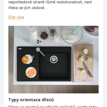
nepohledové straně různé nedokonalosti, není
třeba se jich obávat.
Číst více
Typy orientace dřezů