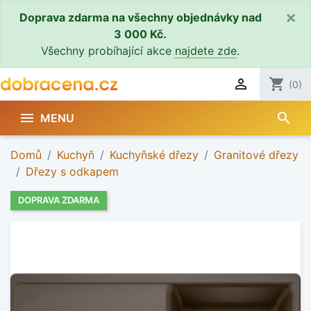
×
Doprava zdarma na všechny objednávky nad
3 000 Kč.
Všechny probíhající akce
najdete zde
.

shopping_cart
(0)
search

MENU
Domů
Kuchyň
Kuchyňské dřezy
Granitové dřezy
Dřezy s odkapem
DOPRAVA ZDARMA