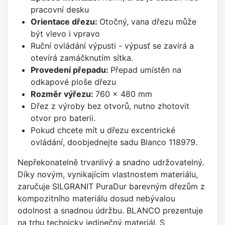
pracovní desku
Orientace dřezu:
Otočný, vana dřezu může
být vlevo i vpravo
Ruční ovládání výpusti - výpusť se zavírá a
otevírá zamáčknutím sítka.
Provedení přepadu:
Přepad umístěn na
odkapové ploše dřezu
Rozměr výřezu:
760 x 480 mm
Dřez z výroby bez otvorů, nutno zhotovit
otvor pro baterii.
Pokud chcete mít u dřezu excentrické
ovládání, doobjednejte sadu Blanco 118979.
Nepřekonatelně trvanlivý a snadno udržovatelný.
Díky novým, vynikajícím vlastnostem materiálu,
zaručuje SILGRANIT PuraDur barevným dřezům z
kompozitního materiálu dosud nebývalou
odolnost a snadnou údržbu. BLANCO prezentuje
na trhu technicky jedinečný materiál. S