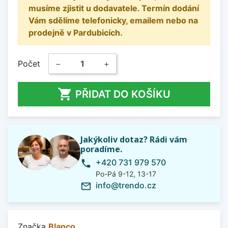
musíme zjistit u dodavatele. Termín dodání
Vám sdělíme telefonicky, emailem nebo na
prodejně v Pardubicích.
Počet
−
+

PŘIDAT DO KOŠÍKU
Jakýkoliv dotaz? Rádi vám
poradíme.
+420 731 979 570
phone
Po-Pá 9-12, 13-17
info@trendo.cz
mail_outline
Značka
Blanco