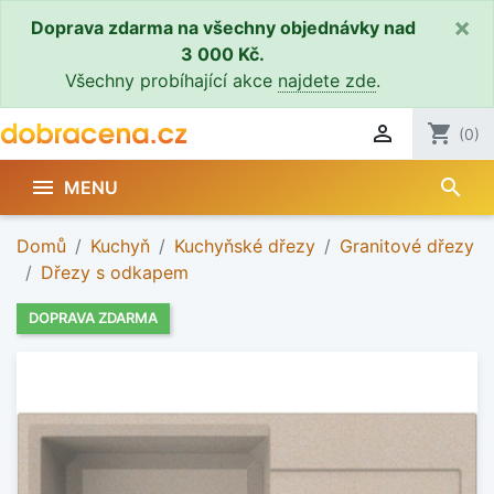
×
Doprava zdarma na všechny objednávky nad
3 000 Kč.
Všechny probíhající akce
najdete zde
.

shopping_cart
(0)
search

MENU
Domů
Kuchyň
Kuchyňské dřezy
Granitové dřezy
Dřezy s odkapem
DOPRAVA ZDARMA