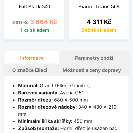
Full Black G40
Bianco Titano G68
Běžná cena
Cena
Cena
3 664 Kč
4 311 Kč
4 311 Kč
1 ks skladem
Běžně skladem
Informace
Parametry zboží
O značce Elleci
Možnosti a ceny dopravy
Materiál:
Granit (Elleci Granitek)
Barevná varianta:
Avena G51
Rozměr dřezu:
680 x 500 mm
Rozměr dřezové nádoby:
340 x 430 x 210
mm
Minimální šířka skříňky:
450 mm
Způsob montáže:
Horní, dřez je usazen nad