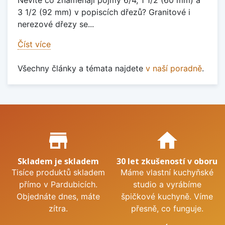
Nevíte co znamenají pojmy 6/4, 1 1/2 (60 mm) a
3 1/2 (92 mm) v popiscích dřezů? Granitové i
nerezové dřezy se...
Číst více
Všechny články a témata najdete
v naší poradně
.
Proč nakupovat u nás?
store_mall_directory
home
Skladem je skladem
30 let zkušeností v oboru
Tisíce produktů skladem
Máme vlastní kuchyňské
přímo v Pardubicích.
studio a vyrábíme
Objednáte dnes, máte
špičkové kuchyně. Víme
zítra.
přesně, co funguje.