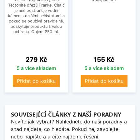
Tectonite dřezů Franke. Čistič
jemně odstraňuje vodní
kámen s dalšími nečistotami a
pokud se používá pravidelně,
poskytuje produktu trvalou
ochranu. Objem 250 ml.
Cena
Cena
279 Kč
155 Kč
5 a více skladem
5 a více skladem
Přidat do košíku
Přidat do košíku
SOUVISEJÍCÍ ČLÁNKY Z NAŠÍ PORADNY
Nevíte jak vybrat? Nahlédněte do naší poradny a
snad najdete, co hledáte. Pokud ne, zavolejte
nebo napište a určitě najdeme řešení.