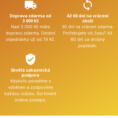
local_shipping
sync
Doprava zdarma od
Až 60 dní na vrácení
3 000 Kč
zboží
Nad 3 000 Kč máte
30 dní na vrácení zdarma.
dopravu zdarma. Ostatní
Potřebujete víc času? Až
objednávky už od 79 Kč.
60 dní za drobný
poplatek.
verified_user
Skvělá zákaznická
podpora
Kdykoliv poradíme s
výběrem a zodpovíme
každou otázku. Sortiment
známe poslepu.