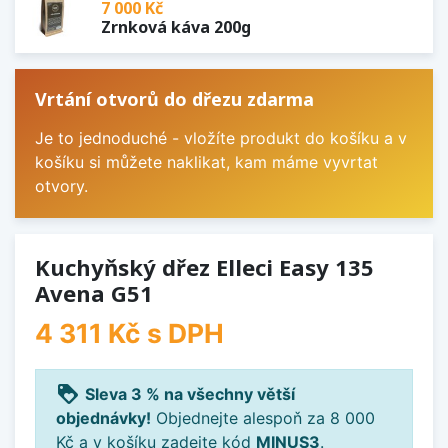
7 000 Kč
Zrnková káva 200g
Vrtání otvorů do dřezu zdarma
Je to jednoduché - vložíte produkt do košíku a v
košíku si můžete naklikat, kam máme vyvrtat
otvory.
Kuchyňský dřez Elleci Easy 135
Avena G51
4 311 Kč
s DPH
loyalty
Sleva 3 % na všechny větší
objednávky!
Objednejte alespoň za 8 000
Kč a v košíku zadejte kód
MINUS3
.