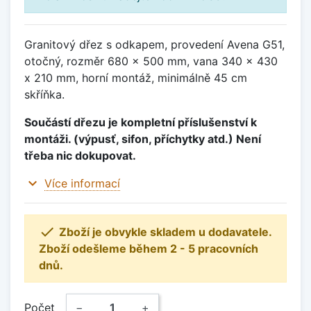
Granitový dřez s odkapem, provedení Avena G51,
otočný, rozměr 680 x 500 mm, vana 340 x 430
x 210 mm, horní montáž, minimálně 45 cm
skříňka.
Součástí dřezu je kompletní příslušenství k
montáži. (výpusť, sifon, příchytky atd.) Není
třeba nic dokupovat.
expand_more
Více informací

Zboží je obvykle skladem u dodavatele.
Zboží odešleme během 2 - 5 pracovních
dnů.
Počet
−
+