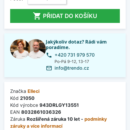

PŘIDAT DO KOŠÍKU
Jakýkoliv dotaz? Rádi vám
poradíme.
+420 731 979 570
phone
Po-Pá 9-12, 13-17
info@trendo.cz
mail_outline
Značka
Elleci
Kód
21050
Kód výrobce
943DRLGY13551
EAN
8032861036326
Záruka
Rozšířená záruka 10 let -
podmínky
záruky a více informací