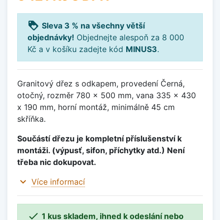
loyalty
Sleva 3 % na všechny větší
objednávky!
Objednejte alespoň za 8 000
Kč a v košíku zadejte kód
MINUS3
.
Granitový dřez s odkapem, provedení Černá,
otočný, rozměr 780 x 500 mm, vana 335 x 430
x 190 mm, horní montáž, minimálně 45 cm
skříňka.
Součástí dřezu je kompletní příslušenství k
montáži. (výpusť, sifon, příchytky atd.) Není
třeba nic dokupovat.
expand_more
Více informací

1 kus skladem, ihned k odeslání nebo