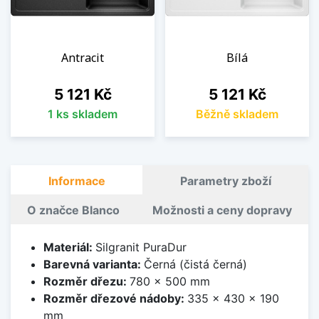
Antracit
Bílá
Cena
Cena
5 121 Kč
5 121 Kč
1 ks skladem
Běžně skladem
Informace
Parametry zboží
O značce Blanco
Možnosti a ceny dopravy
Materiál:
Silgranit PuraDur
Barevná varianta:
Černá (čistá černá)
Rozměr dřezu:
780 x 500 mm
Rozměr dřezové nádoby:
335 x 430 x 190
mm