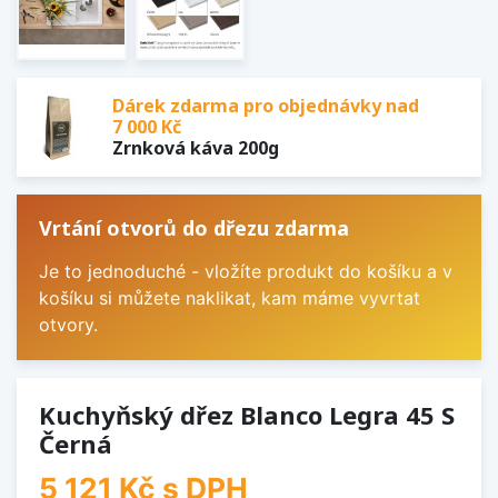
Dárek zdarma pro objednávky nad
7 000 Kč
Zrnková káva 200g
Vrtání otvorů do dřezu zdarma
Je to jednoduché - vložíte produkt do košíku a v
košíku si můžete naklikat, kam máme vyvrtat
otvory.
Kuchyňský dřez Blanco Legra 45 S
Černá
5 121 Kč
s DPH