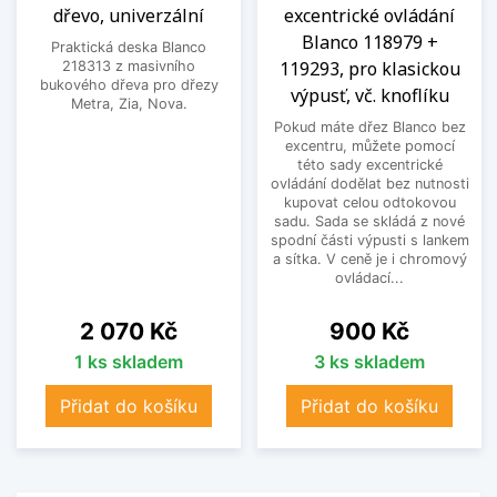
dřevo, univerzální
excentrické ovládání
Blanco 118979 +
Praktická deska Blanco
119293, pro klasickou
218313 z masivního
bukového dřeva pro dřezy
výpusť, vč. knoflíku
Metra, Zia, Nova.
Pokud máte dřez Blanco bez
excentru, můžete pomocí
této sady excentrické
ovládání dodělat bez nutnosti
kupovat celou odtokovou
sadu. Sada se skládá z nové
spodní části výpusti s lankem
a sítka. V ceně je i chromový
ovládací...
Cena
Cena
2 070 Kč
900 Kč
1 ks skladem
3 ks skladem
Přidat do košíku
Přidat do košíku