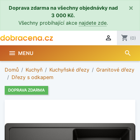
×
Doprava zdarma na všechny objednávky nad
3 000 Kč.
Všechny probíhající akce
najdete zde
.

shopping_cart
(0)
search

MENU
Domů
Kuchyň
Kuchyňské dřezy
Granitové dřezy
Dřezy s odkapem
DOPRAVA ZDARMA