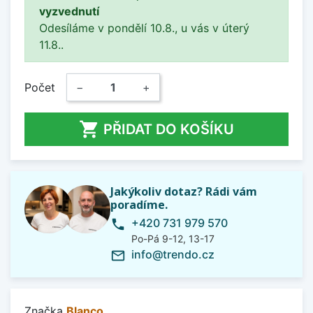
vyzvednutí
Odesíláme v pondělí 10.8., u vás v úterý
11.8..
Počet
−
+

PŘIDAT DO KOŠÍKU
Jakýkoliv dotaz? Rádi vám
poradíme.
+420 731 979 570
phone
Po-Pá 9-12, 13-17
info@trendo.cz
mail_outline
Značka
Blanco