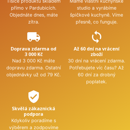
Tisíce produktů skladem
Máme vlastní kuchyňské
přímo v Pardubicích.
studio a vyrábíme
Objednáte dnes, máte
špičkové kuchyně. Víme
zítra.
přesně, co funguje.
local_shipping
sync
Doprava zdarma od
Až 60 dní na vrácení
3 000 Kč
zboží
Nad 3 000 Kč máte
30 dní na vrácení zdarma.
dopravu zdarma. Ostatní
Potřebujete víc času? Až
objednávky už od 79 Kč.
60 dní za drobný
poplatek.
verified_user
Skvělá zákaznická
podpora
Kdykoliv poradíme s
výběrem a zodpovíme