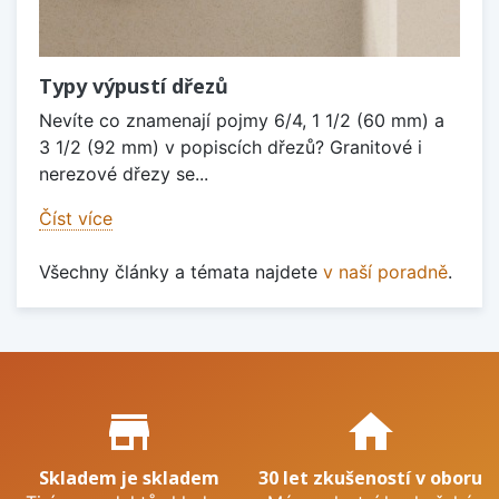
Typy výpustí dřezů
Nevíte co znamenají pojmy 6/4, 1 1/2 (60 mm) a
3 1/2 (92 mm) v popiscích dřezů? Granitové i
nerezové dřezy se...
Číst více
Všechny články a témata najdete
v naší poradně
.
Proč nakupovat u nás?
store_mall_directory
home
Skladem je skladem
30 let zkušeností v oboru