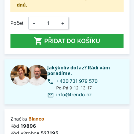
dnů.
Počet
−
+

PŘIDAT DO KOŠÍKU
Jakýkoliv dotaz? Rádi vám
poradíme.
+420 731 979 570
phone
Po-Pá 9-12, 13-17
info@trendo.cz
mail_outline
Značka
Blanco
Kód
19896
Kód výrobce
527195