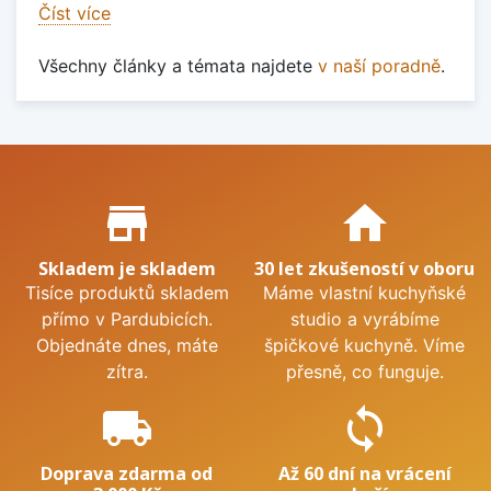
Číst více
Všechny články a témata najdete
v naší poradně
.
Proč nakupovat u nás?
store_mall_directory
home
Skladem je skladem
30 let zkušeností v oboru
Tisíce produktů skladem
Máme vlastní kuchyňské
přímo v Pardubicích.
studio a vyrábíme
Objednáte dnes, máte
špičkové kuchyně. Víme
zítra.
přesně, co funguje.
local_shipping
sync
Doprava zdarma od
Až 60 dní na vrácení