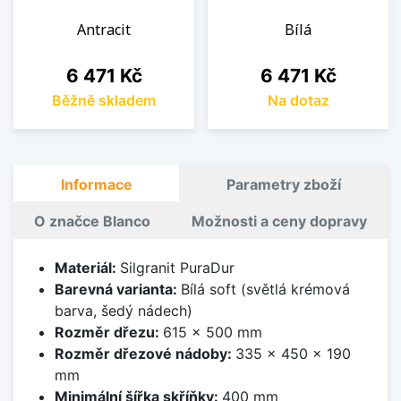
Antracit
Bílá
Cena
Cena
6 471 Kč
6 471 Kč
Běžně skladem
Na dotaz
Informace
Parametry zboží
O značce Blanco
Možnosti a ceny dopravy
Materiál:
Silgranit PuraDur
Barevná varianta:
Bílá soft (světlá krémová
barva, šedý nádech)
Rozměr dřezu:
615 x 500 mm
Rozměr dřezové nádoby:
335 x 450 x 190
mm
Minimální šířka skříňky:
400 mm