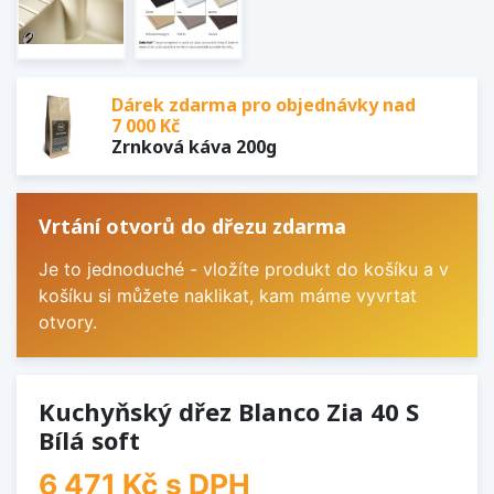
Dárek zdarma pro objednávky nad
7 000 Kč
Zrnková káva 200g
Vrtání otvorů do dřezu zdarma
Je to jednoduché - vložíte produkt do košíku a v
košíku si můžete naklikat, kam máme vyvrtat
otvory.
Kuchyňský dřez Blanco Zia 40 S
Bílá soft
6 471 Kč
s DPH