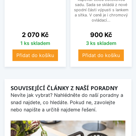
sadu. Sada se skládá z nové
spodní části výpusti s lankem
a sítka. V ceně je i chromový
ovládací...
Cena
Cena
2 070 Kč
900 Kč
1 ks skladem
3 ks skladem
Přidat do košíku
Přidat do košíku
SOUVISEJÍCÍ ČLÁNKY Z NAŠÍ PORADNY
Nevíte jak vybrat? Nahlédněte do naší poradny a
snad najdete, co hledáte. Pokud ne, zavolejte
nebo napište a určitě najdeme řešení.