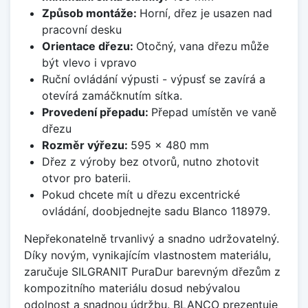
Způsob montáže:
Horní, dřez je usazen nad
pracovní desku
Orientace dřezu:
Otočný, vana dřezu může
být vlevo i vpravo
Ruční ovládání výpusti - výpusť se zavírá a
otevírá zamáčknutím sítka.
Provedení přepadu:
Přepad umístěn ve vaně
dřezu
Rozměr výřezu:
595 x 480 mm
Dřez z výroby bez otvorů, nutno zhotovit
otvor pro baterii.
Pokud chcete mít u dřezu excentrické
ovládání, doobjednejte sadu Blanco 118979.
Nepřekonatelně trvanlivý a snadno udržovatelný.
Díky novým, vynikajícím vlastnostem materiálu,
zaručuje SILGRANIT PuraDur barevným dřezům z
kompozitního materiálu dosud nebývalou
odolnost a snadnou údržbu. BLANCO prezentuje