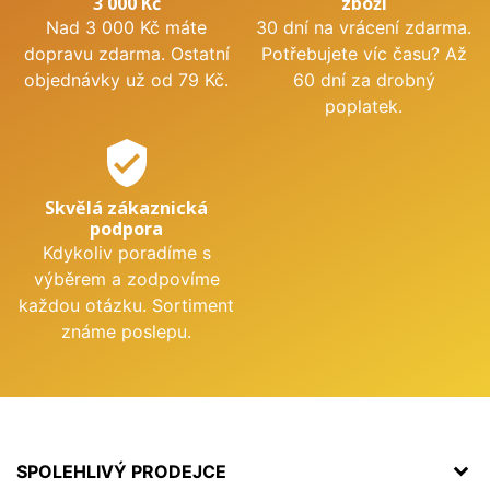
3 000 Kč
zboží
Nad 3 000 Kč máte
30 dní na vrácení zdarma.
dopravu zdarma. Ostatní
Potřebujete víc času? Až
objednávky už od 79 Kč.
60 dní za drobný
poplatek.
verified_user
Skvělá zákaznická
podpora
Kdykoliv poradíme s
výběrem a zodpovíme
každou otázku. Sortiment
známe poslepu.
SPOLEHLIVÝ PRODEJCE