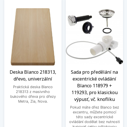
Deska Blanco 218313,
Sada pro předělání na
dřevo, univerzální
excentrické ovládání
Blanco 118979 +
Praktická deska Blanco
119293, pro klasickou
218313 z masivního
bukového dřeva pro dřezy
výpusť, vč. knoflíku
Metra, Zia, Nova.
Pokud máte dřez Blanco bez
excentru, můžete pomocí
této sady excentrické
ovládání dodělat bez nutnosti
kupovat celou odtokovou