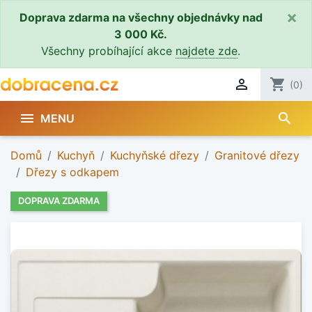
×
Doprava zdarma na všechny objednávky nad
3 000 Kč.
Všechny probíhající akce
najdete zde
.

shopping_cart
(0)
search

MENU
Domů
Kuchyň
Kuchyňské dřezy
Granitové dřezy
Dřezy s odkapem
DOPRAVA ZDARMA