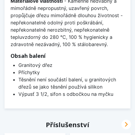
Materiálové vlastnosti
- Kamenně hedvábný a
mimořádně nepropustný, uzavřený povrch,
propůjčuje dřezu mimořádně dlouhou životnost -
nepřekonatelně odolný proti poškrábání,
nepřekonatelně nerozbitný, nepřekonatelně
tepluvzdorný do 280 °C, 100 % hygienicky a
zdravotně nezávadný, 100 % stálobarevný.
Obsah balení
Granitový dřez
Příchytky
Těsnění není součástí balení, u granitových
dřezů se jako těsnění používá silikon
Výpusť 3 1/2, sifon s odbočkou na myčku

Příslušenství