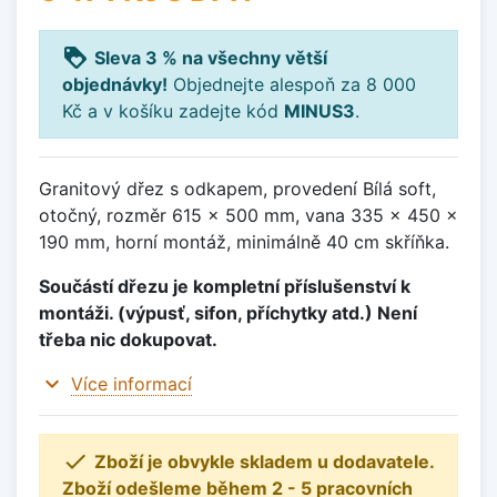
loyalty
Sleva 3 % na všechny větší
objednávky!
Objednejte alespoň za 8 000
Kč a v košíku zadejte kód
MINUS3
.
Granitový dřez s odkapem, provedení Bílá soft,
otočný, rozměr 615 x 500 mm, vana 335 x 450 x
190 mm, horní montáž, minimálně 40 cm skříňka.
Součástí dřezu je kompletní příslušenství k
montáži. (výpusť, sifon, příchytky atd.) Není
třeba nic dokupovat.
expand_more
Více informací

Zboží je obvykle skladem u dodavatele.
Zboží odešleme během 2 - 5 pracovních