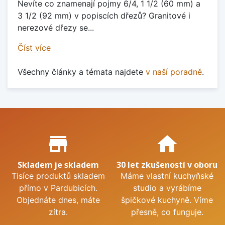
Nevíte co znamenají pojmy 6/4, 1 1/2 (60 mm) a
3 1/2 (92 mm) v popiscích dřezů? Granitové i
nerezové dřezy se...
Číst více
Všechny články a témata najdete
v naší poradně
.
Proč nakupovat u nás?
store_mall_directory
home
Skladem je skladem
30 let zkušeností v oboru
Tisíce produktů skladem
Máme vlastní kuchyňské
přímo v Pardubicích.
studio a vyrábíme
Objednáte dnes, máte
špičkové kuchyně. Víme
zítra.
přesně, co funguje.