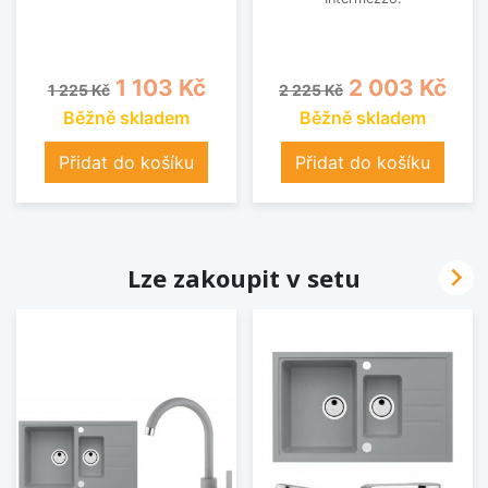
Běžná cena
Cena
Běžná cena
Cena
1 103 Kč
2 003 Kč
1 225 Kč
2 225 Kč
Běžně skladem
Běžně skladem
Přidat do košíku
Přidat do košíku

Lze zakoupit v setu