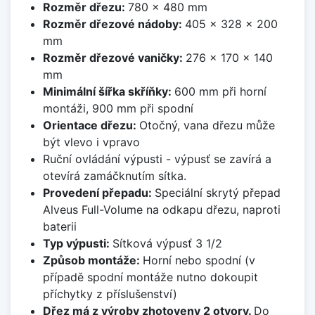
Rozměr dřezu:
780 x 480 mm
Rozměr dřezové nádoby:
405 x 328 x 200
mm
Rozměr dřezové vaničky:
276 x 170 x 140
mm
Minimální šířka skříňky:
600 mm při horní
montáži, 900 mm při spodní
Orientace dřezu:
Otočný, vana dřezu může
být vlevo i vpravo
Ruční ovládání výpusti - výpusť se zavírá a
otevírá zamáčknutím sítka.
Provedení přepadu:
Speciální skrytý přepad
Alveus Full-Volume na odkapu dřezu, naproti
baterii
Typ výpusti:
Sítková výpusť 3 1/2
Způsob montáže:
Horní nebo spodní (v
případě spodní montáže nutno dokoupit
příchytky z příslušenství)
Dřez má z výroby zhotoveny 2 otvory.
Do