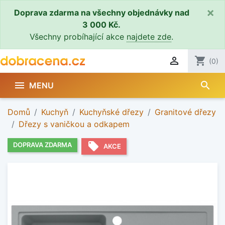
×
Doprava zdarma na všechny objednávky nad
3 000 Kč.
Všechny probíhající akce
najdete zde
.

shopping_cart
(0)
search

MENU
Domů
Kuchyň
Kuchyňské dřezy
Granitové dřezy
Dřezy s vaničkou a odkapem
local_offer
DOPRAVA ZDARMA
AKCE