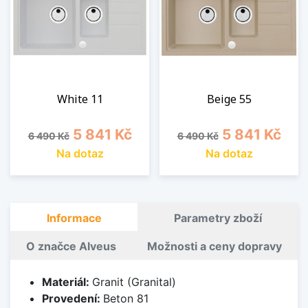
White 11
Beige 55
Běžná cena
Cena
Běžná cena
Cena
5 841 Kč
5 841 Kč
6 490 Kč
6 490 Kč
Na dotaz
Na dotaz
Informace
Parametry zboží
O značce Alveus
Možnosti a ceny dopravy
Materiál:
Granit (Granital)
Provedení:
Beton 81