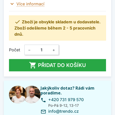
expand_more
Více informací

Zboží je obvykle skladem u dodavatele.
Zboží odešleme během 2 - 5 pracovních
dnů.
Počet
−
+

PŘIDAT DO KOŠÍKU
Jakýkoliv dotaz? Rádi vám
poradíme.
+420 731 979 570
phone
Po-Pá 9-12, 13-17
info@trendo.cz
mail_outline