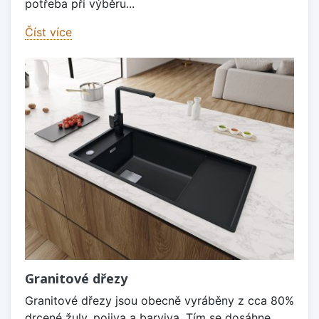
potřeba při výběru...
Číst více
Granitové dřezy
Granitové dřezy jsou obecně vyráběny z cca 80%
drcené žuly, pojiva a barviva. Tím se dosáhne