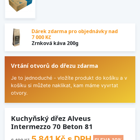
Dárek zdarma pro objednávky nad
7 000 Kč
Zrnková káva 200g
Vrtání otvorů do dřezu zdarma
Je to jednoduché - vložíte produkt do košíku a v
košíku si můžete naklikat, kam máme vyvrtat
otvory.
Kuchyňský dřez Alveus
Intermezzo 70 Beton 81
5 841 Kč
s DPH