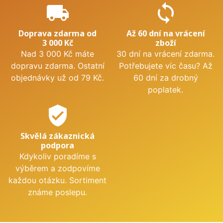
local_shipping
sync
Doprava zdarma od
Až 60 dní na vrácení
3 000 Kč
zboží
Nad 3 000 Kč máte
30 dní na vrácení zdarma.
dopravu zdarma. Ostatní
Potřebujete víc času? Až
objednávky už od 79 Kč.
60 dní za drobný
poplatek.
verified_user
Skvělá zákaznická
podpora
Kdykoliv poradíme s
výběrem a zodpovíme
každou otázku. Sortiment
známe poslepu.