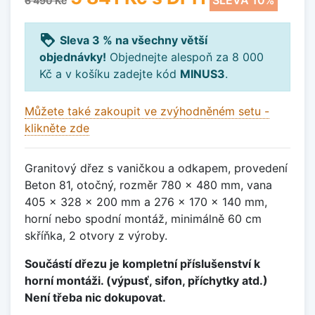
SLEVA 10%
6 490 Kč
loyalty
Sleva 3 % na všechny větší
objednávky!
Objednejte alespoň za 8 000
Kč a v košíku zadejte kód
MINUS3
.
Můžete také zakoupit ve zvýhodněném setu -
klikněte zde
Granitový dřez s vaničkou a odkapem, provedení
Beton 81, otočný, rozměr 780 x 480 mm, vana
405 x 328 x 200 mm a 276 x 170 x 140 mm,
horní nebo spodní montáž, minimálně 60 cm
skříňka, 2 otvory z výroby.
Součástí dřezu je kompletní příslušenství k
horní montáži. (výpusť, sifon, příchytky atd.)
Není třeba nic dokupovat.