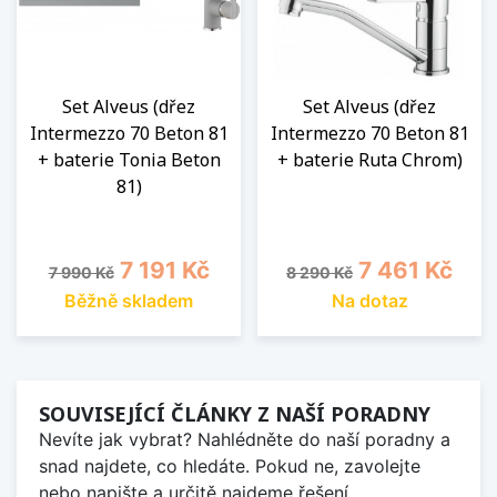
Set Alveus (dřez
Set Alveus (dřez
Intermezzo 70 Beton 81
Intermezzo 70 Beton 81
+ baterie Tonia Beton
+ baterie Ruta Chrom)
81)
Běžná cena
Cena
Běžná cena
Cena
7 191 Kč
7 461 Kč
7 990 Kč
8 290 Kč
Běžně skladem
Na dotaz
SOUVISEJÍCÍ ČLÁNKY Z NAŠÍ PORADNY
Nevíte jak vybrat? Nahlédněte do naší poradny a
snad najdete, co hledáte. Pokud ne, zavolejte
nebo napište a určitě najdeme řešení.