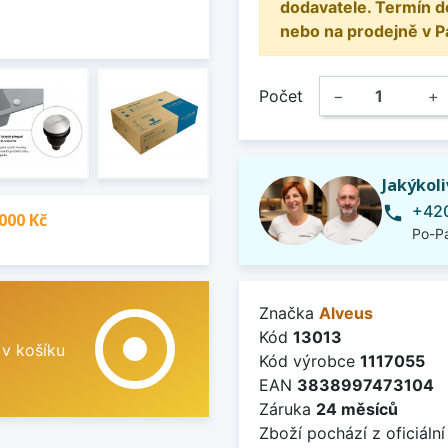
dodavatele. Termín d
nebo na prodejně v P
Počet
−
+
Jakýkol
+420
phone
000 Kč
Po-Pá
adjust
Značka
Alveus
Kód
13013
 v košíku
Kód výrobce
1117055
EAN
3838997473104
Záruka
24 měsíců
Zboží pochází z oficiální