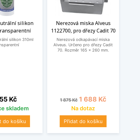
trální silikon
Nerezová miska Alveus
Sada
transparentní
1122700, pro dřezy Cadit 70
mont
ální silikon 310ml
Nerezová odkapávací miska
nsparentní
Alveus. Určeno pro dřezy Cadit
Sa
70. Rozměr 165 x 260 mm.
mont
obsahu
a 1
ena
Běžná cena
Cena
55 Kč
1 688 Kč
1 875 Kč
íce skladem
Na dotaz
t do košíku
Přidat do košíku