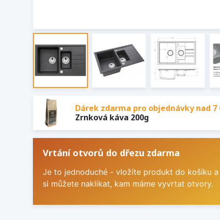
Dárek zdarma pro objednávky nad 7 
Zrnková káva 200g
Vrtání otvorů do dřezu zdarma
Je to jednoduché - vložíte produkt do košíku a
si můžete naklikat, kam máme vyvrtat otvory.