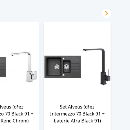

lveus (dřez
Set Alveus (dřez
o 70 Black 91 +
Intermezzo 70 Black 91 +
Inte
e Reno Chrom)
baterie Afra Black 91)
bate