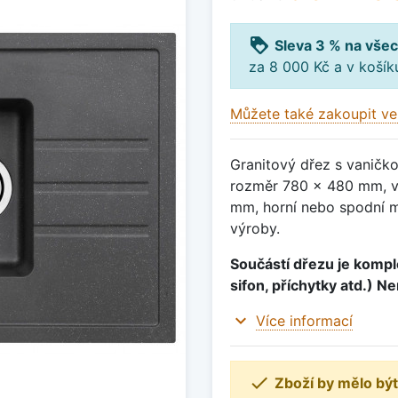
loyalty
Sleva 3 % na všec
za 8 000 Kč a v koší
Můžete také zakoupit ve
Granitový dřez s vaničk
rozměr 780 x 480 mm, v
mm, horní nebo spodní m
výroby.
Součástí dřezu je komple
sifon, příchytky atd.) N
expand_more
Více informací

Zboží by mělo být