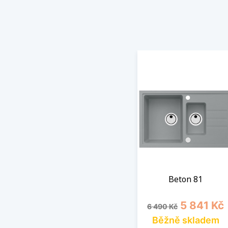
Beton 81
Běžná cena
Cena
5 841 Kč
6 490 Kč
Běžně skladem