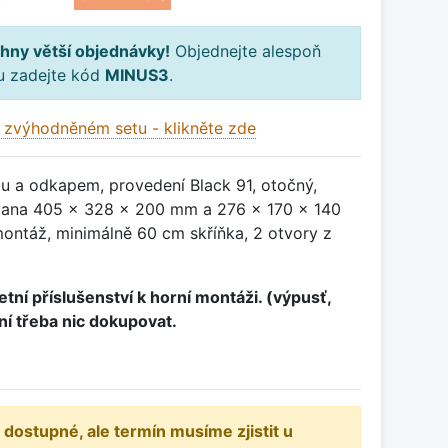
hny větší objednávky!
Objednejte alespoň
ku zadejte kód
MINUS3
.
 zvýhodněném setu - klikněte zde
ou a odkapem, provedení Black 91, otočný,
ana 405 x 328 x 200 mm a 276 x 170 x 140
ontáž, minimálně 60 cm skříňka, 2 otvory z
tní příslušenství k horní montáži. (výpusť,
ení třeba nic dokupovat.
 dostupné, ale termín musíme zjistit u