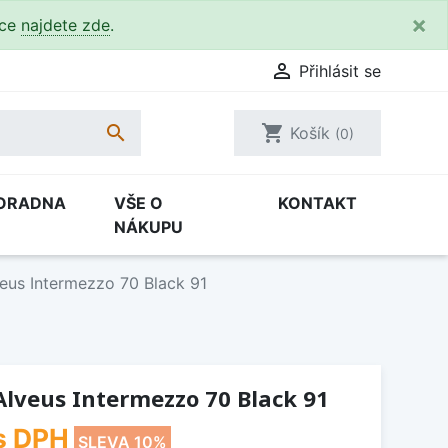
×
kce
najdete zde
.

Přihlásit se

shopping_cart
Košík
(0)
ORADNA
VŠE O
KONTAKT
NÁKUPU
eus Intermezzo 70 Black 91
lveus Intermezzo 70 Black 91
s DPH
SLEVA 10%