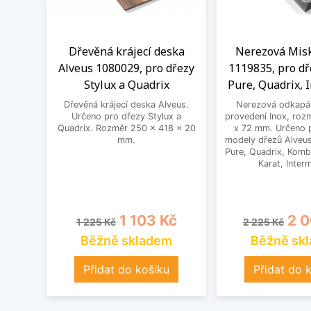
Dřevěná krájecí deska
Nerezová Misk
Alveus 1080029, pro dřezy
1119835, pro dř
Stylux a Quadrix
Pure, Quadrix, 
Dřevěná krájecí deska Alveus.
Nerezová odkapáv
Určeno pro dřezy Stylux a
provedení Inox, roz
Quadrix. Rozměr 250 x 418 x 20
x 72 mm. Určeno 
mm.
modely dřezů Alveus
Pure, Quadrix, Kombi
Karat, Inter
Běžná cena
Cena
Běžná cena
Cen
1 103 Kč
2 0
1 225 Kč
2 225 Kč
Běžně skladem
Běžně sk
Přidat do košíku
Přidat do 