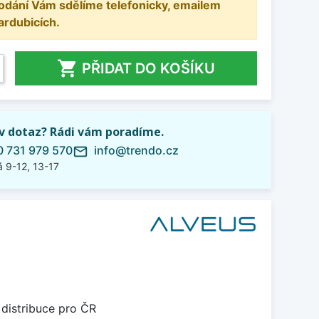
odání Vám sdělíme telefonicky, emailem
ardubicích.

PŘIDAT DO KOŠÍKU
iv dotaz? Rádi vám poradíme.
 731 979 570
info@trendo.cz
mail_outline
 9-12, 13-17
 distribuce pro ČR