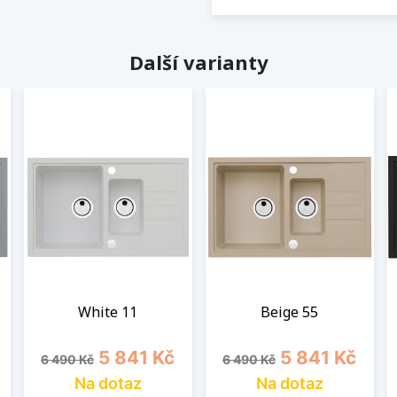
Další varianty
White 11
Beige 55
Běžná cena
Cena
Běžná cena
Cena
5 841 Kč
5 841 Kč
6 490 Kč
6 490 Kč
Na dotaz
Na dotaz