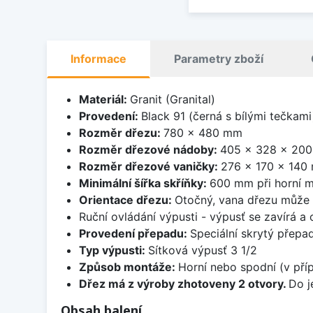
Informace
Parametry zboží
Materiál:
Granit (Granital)
Provedení:
Black 91 (černá s bílými tečkami
Rozměr dřezu:
780 x 480 mm
Rozměr dřezové nádoby:
405 x 328 x 20
Rozměr dřezové vaničky:
276 x 170 x 140
Minimální šířka skříňky:
600 mm při horní m
Orientace dřezu:
Otočný, vana dřezu může 
Ruční ovládání výpusti - výpusť se zavírá a
Provedení přepadu:
Speciální skrytý přepad
Typ výpusti:
Sítková výpusť 3 1/2
Způsob montáže:
Horní nebo spodní (v pří
Dřez má z výroby zhotoveny 2 otvory.
Do j
Obsah balení