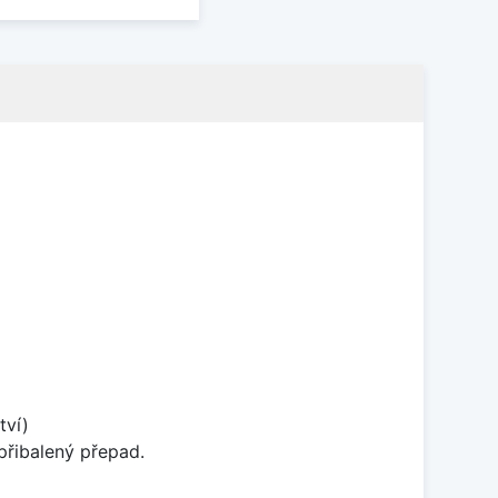
tví)
přibalený přepad.