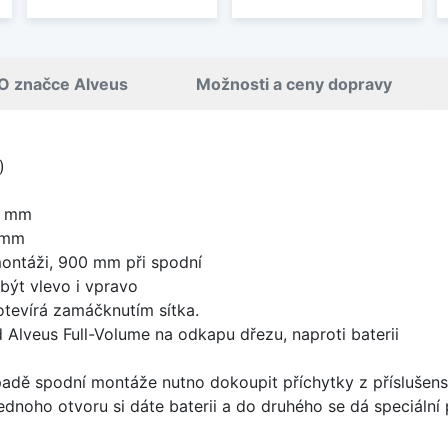
O značce Alveus
Možnosti a ceny dopravy
)
0 mm
 mm
ontáži, 900 mm při spodní
být vlevo i vpravo
 otevírá zamáčknutím sítka.
 Alveus Full-Volume na odkapu dřezu, naproti baterii
padě spodní montáže nutno dokoupit příchytky z příslušens
ednoho otvoru si dáte baterii a do druhého se dá speciální 