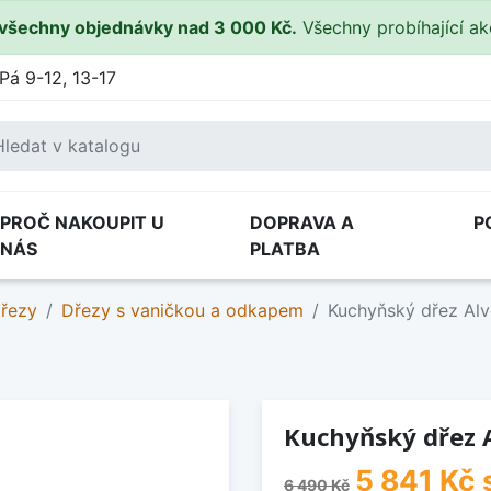
všechny objednávky nad 3 000 Kč.
Všechny probíhající a
Pá 9-12, 13-17
PROČ NAKOUPIT U
DOPRAVA A
P
NÁS
PLATBA
dřezy
Dřezy s vaničkou a odkapem
Kuchyňský dřez Alv
Kuchyňský dřez A
5 841 Kč
6 490 Kč