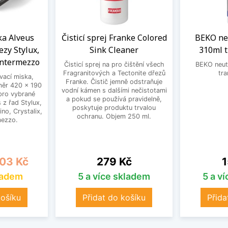
a Alveus
Čisticí sprej Franke Colored
BEKO neu
ezy Stylux,
Sink Cleaner
310ml 
Intermezzo
Čisticí sprej na pro čištění všech
BEKO neutr
Fragranitových a Tectonite dřezů
tra
ací miska,
Franke. Čistič jemně odstraňuje
měr 420 x 190
vodní kámen s dalšími nečistotami
pro vybrané
a pokud se používá pravidelně,
 z řad Stylux,
poskytuje produktu trvalou
no, Crystalix,
ochranu. Objem 250 ml.
mezzo.
a
Cena
C
03 Kč
279 Kč
1
ladem
5 a více skladem
5 a v
košíku
Přidat do košíku
Přida