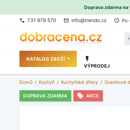
Doprava zdarma na 
731 979 570
info@trendo.cz
Po-
phone
mail_outline
access_time
flash_on
KATALOG ZBOŽÍ
VÝPRODEJ
Domů
Kuchyň
Kuchyňské dřezy
Granitové 
local_offer
DOPRAVA ZDARMA
AKCE