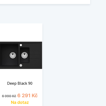
Deep Black 90
Běžná cena
Cena
6 291 Kč
6 990 Kč
Na dotaz