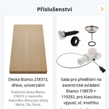

Příslušenství
Deska Blanco 218313,
Sada pro předělání na
dřevo, univerzální
excentrické ovládání
Blanco 118979 +
Praktická deska Blanco
119293, pro klasickou
218313 z masivního
bukového dřeva pro dřezy
výpusť, vč. knoflíku
Metra, Zia, Nova.