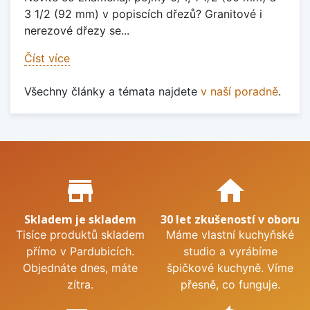
3 1/2 (92 mm) v popiscích dřezů? Granitové i
nerezové dřezy se...
Číst více
Všechny články a témata najdete
v naší poradně
.
Proč nakupovat u nás?
store_mall_directory
home
Skladem je skladem
30 let zkušeností v oboru
Tisíce produktů skladem
Máme vlastní kuchyňské
přímo v Pardubicích.
studio a vyrábíme
Objednáte dnes, máte
špičkové kuchyně. Víme
zítra.
přesně, co funguje.