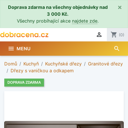
×
Doprava zdarma na všechny objednávky nad
3 000 Kč.
Všechny probíhající akce
najdete zde
.

shopping_cart
(0)
search

MENU
Domů
Kuchyň
Kuchyňské dřezy
Granitové dřezy
Dřezy s vaničkou a odkapem
DOPRAVA ZDARMA