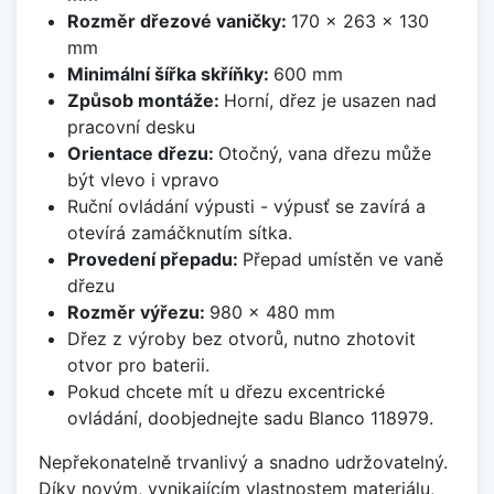
Rozměr dřezové vaničky:
170 x 263 x 130
mm
Minimální šířka skříňky:
600 mm
Způsob montáže:
Horní, dřez je usazen nad
pracovní desku
Orientace dřezu:
Otočný, vana dřezu může
být vlevo i vpravo
Ruční ovládání výpusti - výpusť se zavírá a
otevírá zamáčknutím sítka.
Provedení přepadu:
Přepad umístěn ve vaně
dřezu
Rozměr výřezu:
980 x 480 mm
Dřez z výroby bez otvorů, nutno zhotovit
otvor pro baterii.
Pokud chcete mít u dřezu excentrické
ovládání, doobjednejte sadu Blanco 118979.
Nepřekonatelně trvanlivý a snadno udržovatelný.
Díky novým, vynikajícím vlastnostem materiálu,