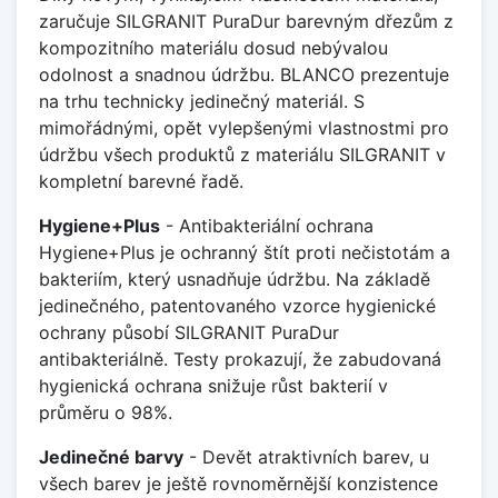
zaručuje SILGRANIT PuraDur barevným dřezům z
kompozitního materiálu dosud nebývalou
odolnost a snadnou údržbu. BLANCO prezentuje
na trhu technicky jedinečný materiál. S
mimořádnými, opět vylepšenými vlastnostmi pro
údržbu všech produktů z materiálu SILGRANIT v
kompletní barevné řadě.
Hygiene+Plus
- Antibakteriální ochrana
Hygiene+Plus je ochranný štít proti nečistotám a
bakteriím, který usnadňuje údržbu. Na základě
jedinečného, patentovaného vzorce hygienické
ochrany působí SILGRANIT PuraDur
antibakteriálně. Testy prokazují, že zabudovaná
hygienická ochrana snižuje růst bakterií v
průměru o 98%.
Jedinečné barvy
- Devět atraktivních barev, u
všech barev je ještě rovnoměrnější konzistence