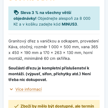
loyalty
Sleva 3 % na všechny větší
objednávky!
Objednejte alespoň za 8 000
Kč a v košíku zadejte kód
MINUS3
.
Granitový dřez s vaničkou a odkapem, provedení
Káva, otočný, rozměr 1 000 x 500 mm, vana 365
x 450 x 190 mm a 170 x 263 x 130 mm, horní
montáž, minimálně 60 cm skříňka.
Součástí dřezu je kompletní příslušenství k
montáži. (výpusť, sifon, příchytky atd.) Není
třeba nic dokupovat.
expand_more
Více informací

Zboží by mělo být dostupné, ale termín