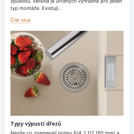
způsobů. Většina je určených výhradně pro jeden
typ montáže. Existují...
Číst více
Typy výpustí dřezů
Nevíte co znamenají pojmy 6/4, 1 1/2 (60 mm) a