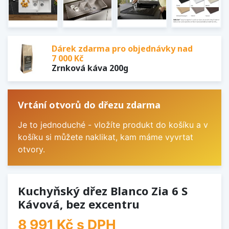
Dárek zdarma pro objednávky nad
7 000 Kč
Zrnková káva 200g
Vrtání otvorů do dřezu zdarma
Je to jednoduché - vložíte produkt do košíku a v
košíku si můžete naklikat, kam máme vyvrtat
otvory.
Kuchyňský dřez Blanco Zia 6 S
Kávová, bez excentru
8 991 Kč
s DPH