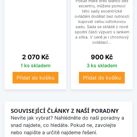
Pokud máte dřez Blanco bez
excentru, můžete pomocí
této sady excentrické
ovládání dodělat bez nutnosti
kupovat celou odtokovou
sadu. Sada se skládá z nové
spodní části výpusti s lankem
a sítka. V ceně je i chromový
ovládací...
Cena
Cena
2 070 Kč
900 Kč
1 ks skladem
3 ks skladem
Přidat do košíku
Přidat do košíku
SOUVISEJÍCÍ ČLÁNKY Z NAŠÍ PORADNY
Nevíte jak vybrat? Nahlédněte do naší poradny a
snad najdete, co hledáte. Pokud ne, zavolejte
nebo napište a určitě najdeme řešení.