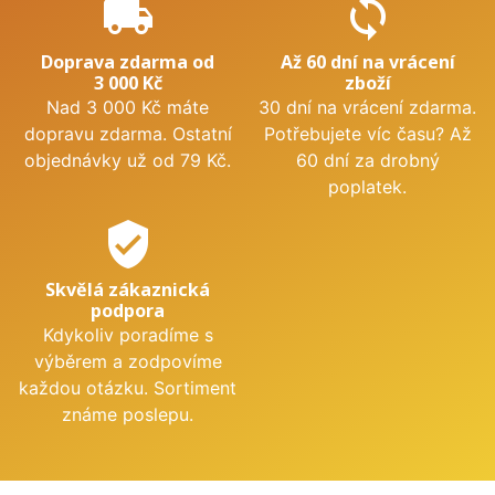
local_shipping
sync
Doprava zdarma od
Až 60 dní na vrácení
3 000 Kč
zboží
Nad 3 000 Kč máte
30 dní na vrácení zdarma.
dopravu zdarma. Ostatní
Potřebujete víc času? Až
objednávky už od 79 Kč.
60 dní za drobný
poplatek.
verified_user
Skvělá zákaznická
podpora
Kdykoliv poradíme s
výběrem a zodpovíme
každou otázku. Sortiment
známe poslepu.