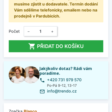
musíme zjistit u dodavatele. Termín dodání
Vám sdělíme telefonicky, emailem nebo na
prodejně v Pardubicích.
Počet
−
+

PŘIDAT DO KOŠÍKU
Jakýkoliv dotaz? Rádi vám
poradíme.
+420 731 979 570
phone
Po-Pá 9-12, 13-17
info@trendo.cz
mail_outline
Značka
Blanco