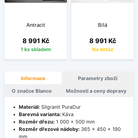
Antracit
Bílá
Cena
Cena
8 991 Kč
8 991 Kč
1 ks skladem
Na dotaz
Informace
Parametry zboží
O značce Blanco
Možnosti a ceny dopravy
Materiál:
Silgranit PuraDur
Barevná varianta:
Káva
Rozměr dřezu:
1 000 x 500 mm
Rozměr dřezové nádoby:
365 x 450 x 190
mm