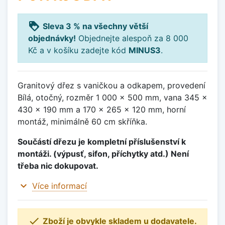
loyalty
Sleva 3 % na všechny větší
objednávky!
Objednejte alespoň za 8 000
Kč a v košíku zadejte kód
MINUS3
.
Granitový dřez s vaničkou a odkapem, provedení
Bílá, otočný, rozměr 1 000 x 500 mm, vana 345 x
430 x 190 mm a 170 x 265 x 120 mm, horní
montáž, minimálně 60 cm skříňka.
Součástí dřezu je kompletní příslušenství k
montáži. (výpusť, sifon, příchytky atd.) Není
třeba nic dokupovat.
expand_more
Více informací

Zboží je obvykle skladem u dodavatele.