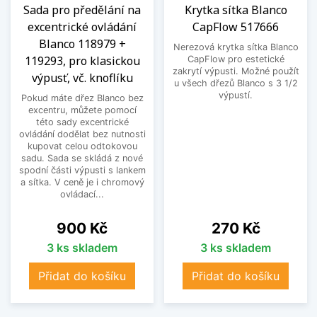
Sada pro předělání na
Krytka sítka Blanco
excentrické ovládání
CapFlow 517666
Blanco 118979 +
Nerezová krytka sítka Blanco
119293, pro klasickou
CapFlow pro estetické
zakrytí výpusti. Možné použít
výpusť, vč. knoflíku
u všech dřezů Blanco s 3 1/2
výpustí.
Pokud máte dřez Blanco bez
excentru, můžete pomocí
této sady excentrické
ovládání dodělat bez nutnosti
kupovat celou odtokovou
sadu. Sada se skládá z nové
spodní části výpusti s lankem
a sítka. V ceně je i chromový
ovládací...
Cena
Cena
900 Kč
270 Kč
3 ks skladem
3 ks skladem
Přidat do košíku
Přidat do košíku