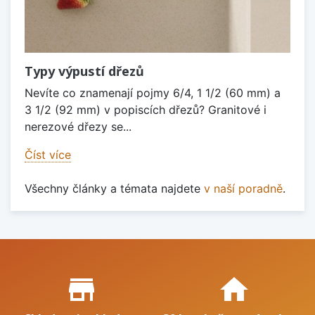
Typy výpustí dřezů
Nevíte co znamenají pojmy 6/4, 1 1/2 (60 mm) a
3 1/2 (92 mm) v popiscích dřezů? Granitové i
nerezové dřezy se...
Číst více
Všechny články a témata najdete
v naší poradně
.
Proč nakupovat u nás?
store_mall_directory
home