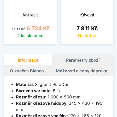
Antracit
Kávová
Běžná cena
Cena
Cena
6 724 Kč
7 911 Kč
7 911 Kč
2 ks skladem
Na dotaz
Informace
Parametry zboží
O značce Blanco
Možnosti a ceny dopravy
Materiál:
Silgranit PuraDur
Barevná varianta:
Bílá
Rozměr dřezu:
1 000 x 500 mm
Rozměr dřezové nádoby:
345 x 430 x 190
mm
Rozměr dřezové vaničky:
170 x 265 x 120