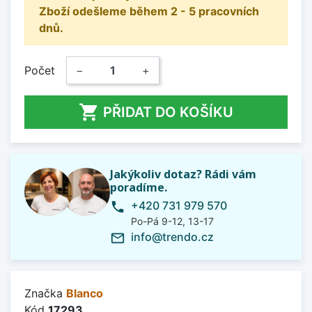
Zboží odešleme během 2 - 5 pracovních
dnů.
Počet
−
+

PŘIDAT DO KOŠÍKU
Jakýkoliv dotaz? Rádi vám
poradíme.
+420 731 979 570
phone
Po-Pá 9-12, 13-17
info@trendo.cz
mail_outline
Značka
Blanco
Kód
17293