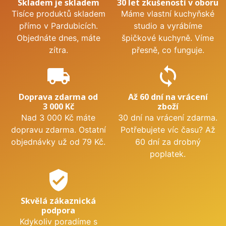
Skladem je skladem
30 let zkušeností v oboru
Tisíce produktů skladem
Máme vlastní kuchyňské
přímo v Pardubicích.
studio a vyrábíme
Objednáte dnes, máte
špičkové kuchyně. Víme
zítra.
přesně, co funguje.
local_shipping
sync
Doprava zdarma od
Až 60 dní na vrácení
3 000 Kč
zboží
Nad 3 000 Kč máte
30 dní na vrácení zdarma.
dopravu zdarma. Ostatní
Potřebujete víc času? Až
objednávky už od 79 Kč.
60 dní za drobný
poplatek.
verified_user
Skvělá zákaznická
podpora
Kdykoliv poradíme s