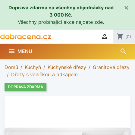
×
Doprava zdarma na všechny objednávky nad
3 000 Kč.
Všechny probíhající akce
najdete zde
.

shopping_cart
(0)
search

MENU
Domů
Kuchyň
Kuchyňské dřezy
Granitové dřezy
Dřezy s vaničkou a odkapem
DOPRAVA ZDARMA