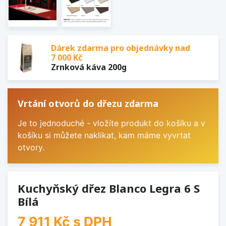
Dárek zdarma pro objednávky nad
7 000 Kč
Zrnková káva 200g
Vrtání otvorů do dřezu zdarma
Je to jednoduché - vložíte produkt do košíku a v
košíku si můžete naklikat, kam máme vyvrtat
otvory.
Kuchyňský dřez Blanco Legra 6 S
Bílá
7 911 Kč
s DPH