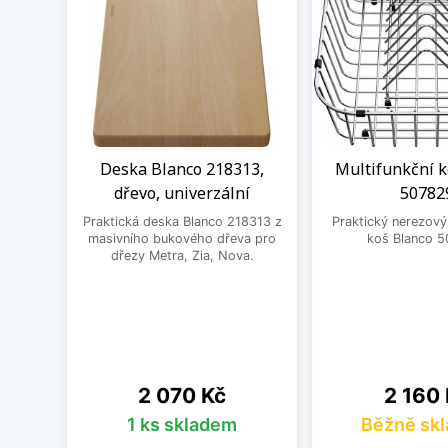
Deska Blanco 218313,
Multifunkční k
dřevo, univerzální
50782
Praktická deska Blanco 218313 z
Praktický nerezový
masivního bukového dřeva pro
koš Blanco 5
dřezy Metra, Zia, Nova.
Cena
Cena
2 070 Kč
2 160
1 ks skladem
Běžně sk