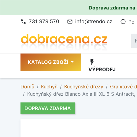
Doprava zdarma na 
731 979 570
info@trendo.cz
Po-
phone
mail_outline
access_time
flash_on
KATALOG ZBOŽÍ
VÝPRODEJ
Domů
Kuchyň
Kuchyňské dřezy
Granitové 
Kuchyňský dřez Blanco Axia III XL 6 S Antracit,
DOPRAVA ZDARMA