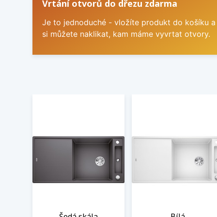
Vrtání otvorů do dřezu zdarma
Je to jednoduché - vložíte produkt do košíku a
si můžete naklikat, kam máme vyvrtat otvory.
Šedá skála
Bílá