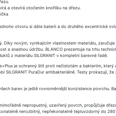
řezu.
írá a otevírá otočením knoflíku na dřezu.
ička
ednoho otvoru si dáte baterii a do druhého excentrické ovl
ý. Díky novým, vynikajícím vlastnostem materiálu, zaruču
ost a snadnou údržbu. BLANCO prezentuje na trhu technick
uktů z materiálu SILGRANIT v kompletní barevné řadě.
e+Plus je ochranný štít proti nečistotám a bakteriím, kter
í SILGRANIT PuraDur antibakteriálně. Testy prokazují, že 
 všech barev je ještě rovnoměrnější konzistence povrchu. B
imořádně nepropustný, uzavřený povrch, propůjčuje dřez
konatelně nerozbitný, nepřekonatelně tepluvzdorný do 280