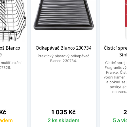
oš Blanco
Odkapávač Blanco 230734
Čisticí spr
9
Sin
Praktický plastový odkapávač
Blanco 230734.
 multifunkční
Čisticí sprej
07829.
Fragranitový
Franke. Čist
vodní kámen s
a pokud se 
poskytuje
ochranu
Cena
C
 Kč
1 035 Kč
2
ladem
2 ks skladem
5 a v