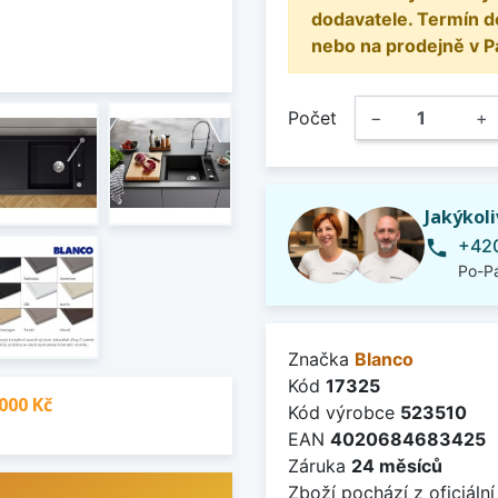
dodavatele. Termín d
nebo na prodejně v P
Počet
−
+
Jakýkol
+420
phone
Po-Pá
Značka
Blanco
Kód
17325
000 Kč
Kód výrobce
523510
EAN
4020684683425
Záruka
24 měsíců
Zboží pochází z oficiální