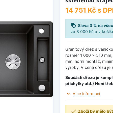
skleněnou kráje
14 751 Kč
s DP
loyalty
Sleva 3 % na všec
za 8 000 Kč a v koší
Granitový dřez s vaničko
rozměr 1 000 x 510 mm,
mm, horní montáž, minim
výroby. V ceně dřezu je 
Součástí dřezu je komple
příchytky atd.) Není tře
expand_more
Více informací

Zboží by mělo být