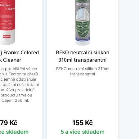
ej Franke Colored
BEKO neutrální silikon
Sada
k Cleaner
310ml transparentní
dř
 na pro čištění všech
BEKO neutrální silikon 310ml
ch a Tectonite dřezů
transparentní
Čisti
ič jemně odstraňuje
Blanc
 dalšími nečistotami
mastn
používá pravidelně,
odol
 produktu trvalou
čis
. Objem 250 ml.
Silgra
ena
Cena
79 Kč
155 Kč
íce skladem
5 a více skladem