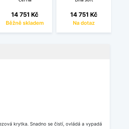
Cena
Cena
14 751 Kč
14 751 Kč
Běžně skladem
Na dotaz
rezová krytka. Snadno se čistí, ovládá a vypadá