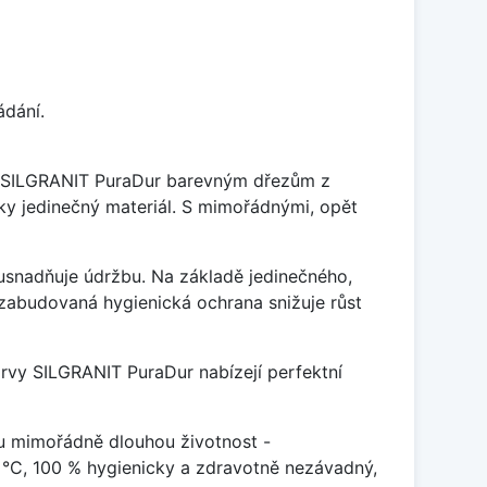
ádání.
je SILGRANIT PuraDur barevným dřezům z
y jedinečný materiál. S mimořádnými, opět
ý usnadňuje údržbu. Na základě jedinečného,
zabudovaná hygienická ochrana snižuje růst
arvy SILGRANIT PuraDur nabízejí perfektní
u mimořádně dlouhou životnost -
 °C, 100 % hygienicky a zdravotně nezávadný,