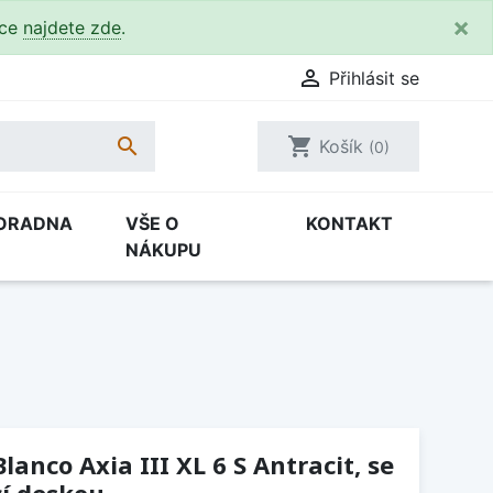
×
kce
najdete zde
.

Přihlásit se

shopping_cart
Košík
(0)
ORADNA
VŠE O
KONTAKT
NÁKUPU
anco Axia III XL 6 S Antracit, se