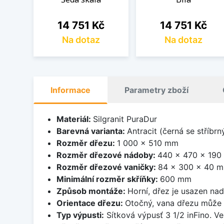
Cena
Cena
14 751 Kč
14 751 Kč
Na dotaz
Na dotaz
Informace
Parametry zboží
Materiál:
Silgranit PuraDur
Barevná varianta:
Antracit (černá se stříbr
Rozměr dřezu:
1 000 x 510 mm
Rozměr dřezové nádoby:
440 x 470 x 19
Rozměr dřezové vaničky:
84 x 300 x 40 
Minimální rozměr skříňky:
600 mm
Způsob montáže:
Horní, dřez je usazen na
Orientace dřezu:
Otočný, vana dřezu může 
Typ výpusti:
Sítková výpusť 3 1/2 inFino. Ve