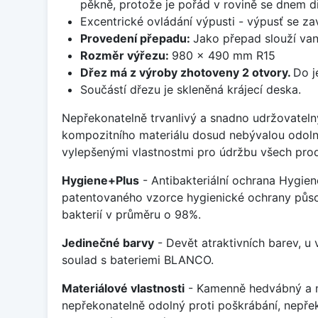
pěkně, protože je pořád v rovině se dnem d
Excentrické ovládání výpusti - výpusť se zav
Provedení přepadu:
Jako přepad slouží van
Rozměr výřezu:
980 x 490 mm R15
Dřez má z výroby zhotoveny 2 otvory.
Do j
Součástí dřezu je skleněná krájecí deska.
Nepřekonatelně trvanlivý a snadno udržovateln
kompozitního materiálu dosud nebývalou odoln
vylepšenými vlastnostmi pro údržbu všech prod
Hygiene+Plus
- Antibakteriální ochrana Hygien
patentovaného vzorce hygienické ochrany působ
bakterií v průměru o 98%.
Jedinečné barvy
- Devět atraktivních barev, u
soulad s bateriemi BLANCO.
Materiálové vlastnosti
- Kamenně hedvábný a m
nepřekonatelně odolný proti poškrábání, nepře