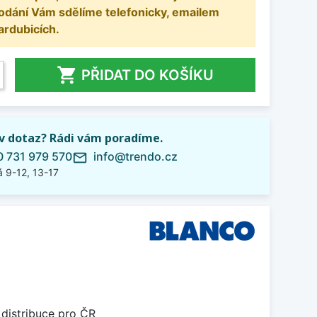
odání Vám sdělíme telefonicky, emailem
ardubicích.

PŘIDAT DO KOŠÍKU
iv dotaz? Rádi vám poradíme.
 731 979 570
info@trendo.cz
mail_outline
 9-12, 13-17
 distribuce pro ČR