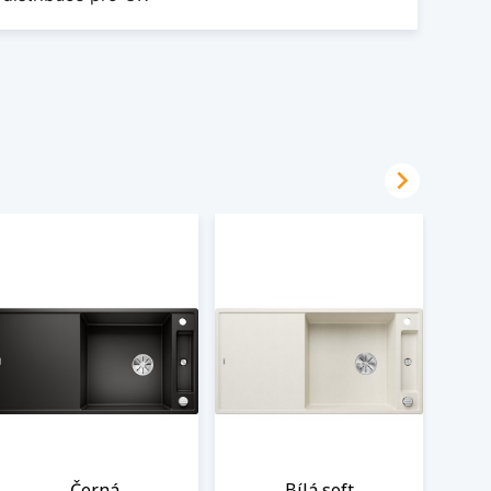

Černá
Bílá soft