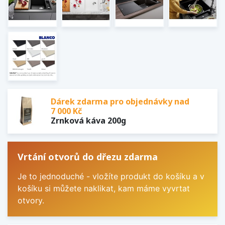
Dárek zdarma pro objednávky nad
7 000 Kč
Zrnková káva 200g
Vrtání otvorů do dřezu zdarma
Je to jednoduché - vložíte produkt do košíku a v
košíku si můžete naklikat, kam máme vyvrtat
otvory.