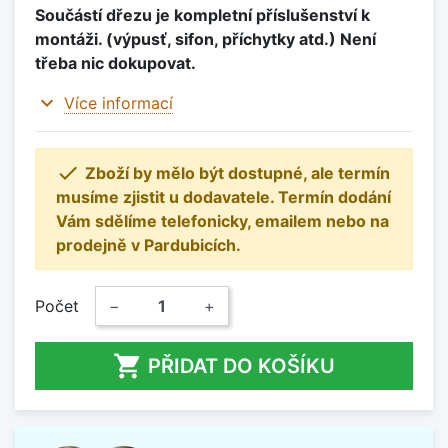
Součástí dřezu je kompletní příslušenství k
montáži. (výpusť, sifon, příchytky atd.) Není
třeba nic dokupovat.
expand_more
Více informací

Zboží by mělo být dostupné, ale termín
musíme zjistit u dodavatele. Termín dodání
Vám sdělíme telefonicky, emailem nebo na
prodejně v Pardubicích.
Počet
−
+

PŘIDAT DO KOŠÍKU