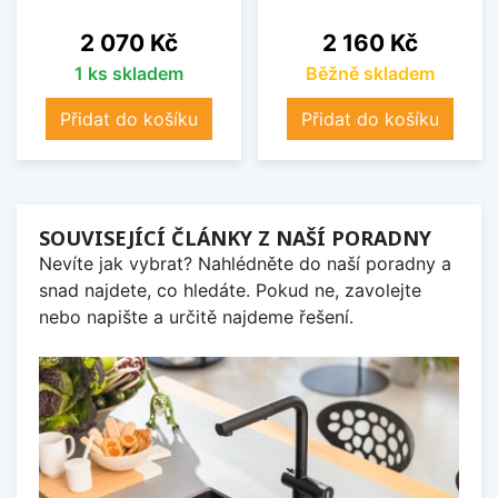
Cena
Cena
2 070 Kč
2 160 Kč
1 ks skladem
Běžně skladem
Přidat do košíku
Přidat do košíku
SOUVISEJÍCÍ ČLÁNKY Z NAŠÍ PORADNY
Nevíte jak vybrat? Nahlédněte do naší poradny a
snad najdete, co hledáte. Pokud ne, zavolejte
nebo napište a určitě najdeme řešení.