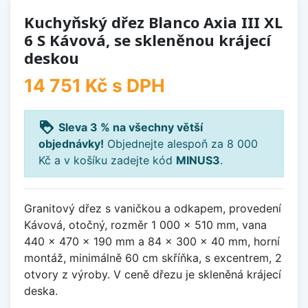
Kuchyňský dřez Blanco Axia III XL
6 S Kávová, se skleněnou krájecí
deskou
14 751 Kč
s DPH
loyalty
Sleva 3 % na všechny větší
objednávky!
Objednejte alespoň za 8 000
Kč a v košíku zadejte kód
MINUS3
.
Granitový dřez s vaničkou a odkapem, provedení
Kávová, otočný, rozměr 1 000 x 510 mm, vana
440 x 470 x 190 mm a 84 x 300 x 40 mm, horní
montáž, minimálně 60 cm skříňka, s excentrem, 2
otvory z výroby. V ceně dřezu je skleněná krájecí
deska.