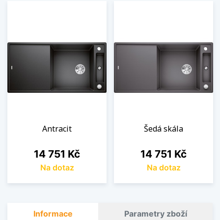
Antracit
Šedá skála
Cena
Cena
14 751 Kč
14 751 Kč
Na dotaz
Na dotaz
Informace
Parametry zboží