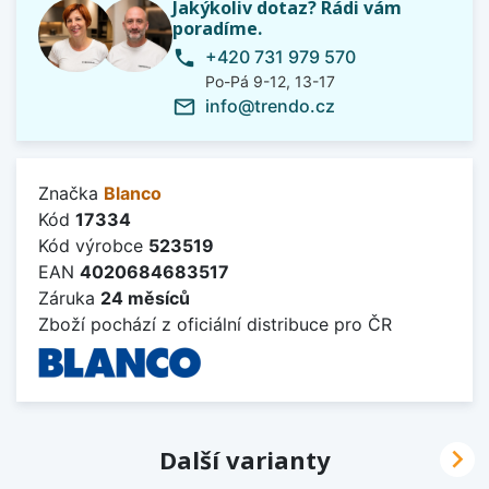
Jakýkoliv dotaz? Rádi vám
poradíme.
+420 731 979 570
phone
Po-Pá 9-12, 13-17
info@trendo.cz
mail_outline
Značka
Blanco
Kód
17334
Kód výrobce
523519
EAN
4020684683517
Záruka
24 měsíců
Zboží pochází z oficiální distribuce pro ČR

Další varianty