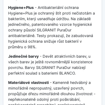
Hygiene+Plus
- Antibakteriální ochrana
Hygiene+Plus je ochranný štít proti nečistotám a
bakteriím, který usnadňuje údržbu. Na základě
jedinečného, patentovaného vzorce hygienické
ochrany působí SILGRANIT PuraDur
antibakteriálně. Testy prokazují, že zabudovaná
hygienická ochrana snižuje růst bakterií v
průměru o 98%.
Jedinečné barvy
- Devět atraktivních barev, u
všech barev je ještě rovnoměrnější konzistence
povrchu. Barvy SILGRANIT PuraDur nabízejí
perfektní soulad s bateriemi BLANCO.
Materiálové vlastnosti
- Kamenně hedvábný a
mimořádně nepropustný, uzavřený povrch,
propůjčuje dřezu mimořádně dlouhou životnost -
nepřekonatelně odolný proti poškrábání,
nepřekonatelně nerozbitný, nepřekonatelně