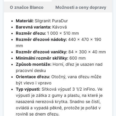
O značce Blanco
Možnosti a ceny dopravy
Materiál:
Silgranit PuraDur
Barevná varianta:
Kávová
Rozměr dřezu:
1 000 x 510 mm
Rozměr dřezové nádoby:
440 x 470 x 190
mm
Rozměr dřezové vaničky:
84 x 300 x 40 mm
Minimální rozměr skříňky:
600 mm
Způsob montáže:
Horní, dřez je usazen nad
pracovní desku
Orientace dřezu:
Otočný, vana dřezu může
být vlevo i vpravo
Typ výpusti:
Sítková výpusť 3 1/2 inFino. Ve
výpusti je zátka z gumy a plastu, na které je
nasazená nerezová krytka. Snadno se čistí,
ovládá a vypadá pěkně, protože je pořád v
rovině se dnem dřezu.