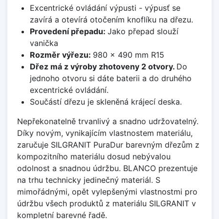
Excentrické ovládání výpusti - výpusť se
zavírá a otevírá otočením knoflíku na dřezu.
Provedení přepadu:
Jako přepad slouží
vanička
Rozměr výřezu:
980 x 490 mm R15
Dřez má z výroby zhotoveny 2 otvory.
Do
jednoho otvoru si dáte baterii a do druhého
excentrické ovládání.
Součástí dřezu je skleněná krájecí deska.
Nepřekonatelně trvanlivý a snadno udržovatelný.
Díky novým, vynikajícím vlastnostem materiálu,
zaručuje SILGRANIT PuraDur barevným dřezům z
kompozitního materiálu dosud nebývalou
odolnost a snadnou údržbu. BLANCO prezentuje
na trhu technicky jedinečný materiál. S
mimořádnými, opět vylepšenými vlastnostmi pro
údržbu všech produktů z materiálu SILGRANIT v
kompletní barevné řadě.