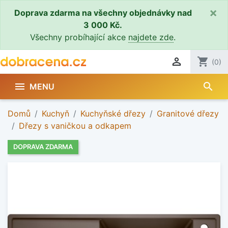
×
Doprava zdarma na všechny objednávky nad
3 000 Kč.
Všechny probíhající akce
najdete zde
.

shopping_cart
(0)
search

MENU
Domů
Kuchyň
Kuchyňské dřezy
Granitové dřezy
Dřezy s vaničkou a odkapem
DOPRAVA ZDARMA