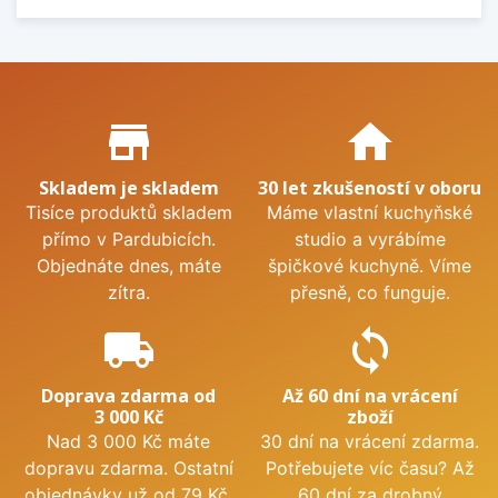
Proč nakupovat u nás?
store_mall_directory
home
Skladem je skladem
30 let zkušeností v oboru
Tisíce produktů skladem
Máme vlastní kuchyňské
přímo v Pardubicích.
studio a vyrábíme
Objednáte dnes, máte
špičkové kuchyně. Víme
zítra.
přesně, co funguje.
local_shipping
sync
Doprava zdarma od
Až 60 dní na vrácení
3 000 Kč
zboží
Nad 3 000 Kč máte
30 dní na vrácení zdarma.
dopravu zdarma. Ostatní
Potřebujete víc času? Až
objednávky už od 79 Kč.
60 dní za drobný