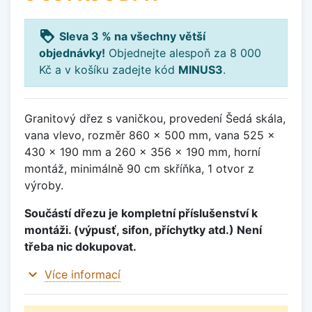
loyalty
Sleva 3 % na všechny větší
objednávky!
Objednejte alespoň za 8 000
Kč a v košíku zadejte kód
MINUS3
.
Granitový dřez s vaničkou, provedení Šedá skála,
vana vlevo, rozměr 860 x 500 mm, vana 525 x
430 x 190 mm a 260 x 356 x 190 mm, horní
montáž, minimálně 90 cm skříňka, 1 otvor z
výroby.
Součástí dřezu je kompletní příslušenství k
montáži. (výpusť, sifon, příchytky atd.) Není
třeba nic dokupovat.
expand_more
Více informací