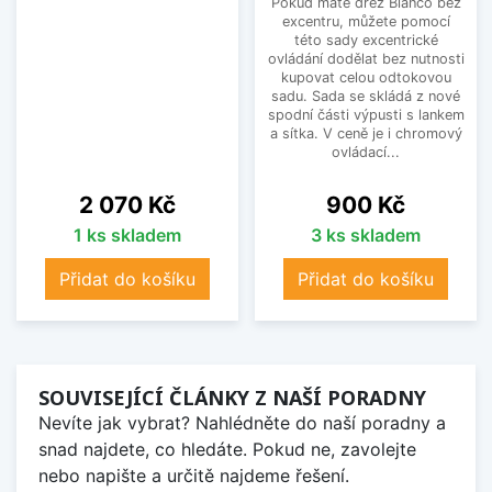
Pokud máte dřez Blanco bez
excentru, můžete pomocí
této sady excentrické
ovládání dodělat bez nutnosti
kupovat celou odtokovou
sadu. Sada se skládá z nové
spodní části výpusti s lankem
a sítka. V ceně je i chromový
ovládací...
Cena
Cena
2 070 Kč
900 Kč
1 ks skladem
3 ks skladem
Přidat do košíku
Přidat do košíku
SOUVISEJÍCÍ ČLÁNKY Z NAŠÍ PORADNY
Nevíte jak vybrat? Nahlédněte do naší poradny a
snad najdete, co hledáte. Pokud ne, zavolejte
nebo napište a určitě najdeme řešení.