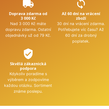
local_shipping
sync
Doprava zdarma od
Až 60 dní na vrácení
3 000 Kč
zboží
Nad 3 000 Kč máte
30 dní na vrácení zdarma.
dopravu zdarma. Ostatní
Potřebujete víc času? Až
objednávky už od 79 Kč.
60 dní za drobný
poplatek.
verified_user
Skvělá zákaznická
podpora
Kdykoliv poradíme s
výběrem a zodpovíme
každou otázku. Sortiment
známe poslepu.