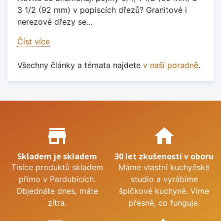
3 1/2 (92 mm) v popiscích dřezů? Granitové i
nerezové dřezy se...
Číst více
Všechny články a témata najdete
v naší poradně
.
Proč nakupovat u nás?
store_mall_directory
home
Skladem je skladem
30 let zkušeností v oboru
Tisíce produktů skladem
Máme vlastní kuchyňské
přímo v Pardubicích.
studio a vyrábíme
Objednáte dnes, máte
špičkové kuchyně. Víme
zítra.
přesně, co funguje.