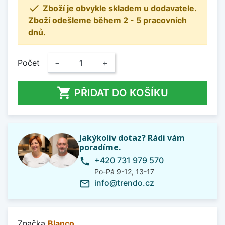

Zboží je obvykle skladem u dodavatele.
Zboží odešleme během 2 - 5 pracovních
dnů.
Počet
−
+

PŘIDAT DO KOŠÍKU
Jakýkoliv dotaz? Rádi vám
poradíme.
+420 731 979 570
phone
Po-Pá 9-12, 13-17
info@trendo.cz
mail_outline
Značka
Blanco