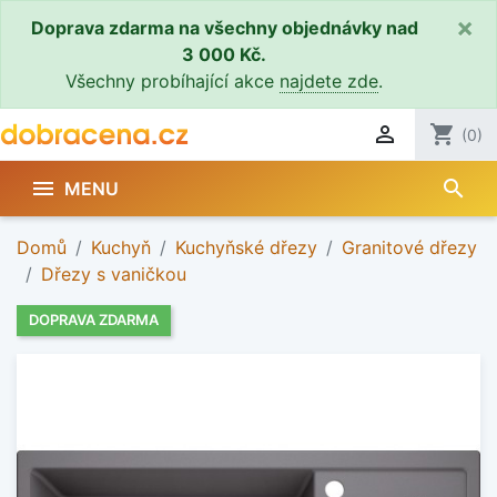
×
Doprava zdarma na všechny objednávky nad
3 000 Kč.
Všechny probíhající akce
najdete zde
.

shopping_cart
(0)
search

MENU
Domů
Kuchyň
Kuchyňské dřezy
Granitové dřezy
Dřezy s vaničkou
DOPRAVA ZDARMA