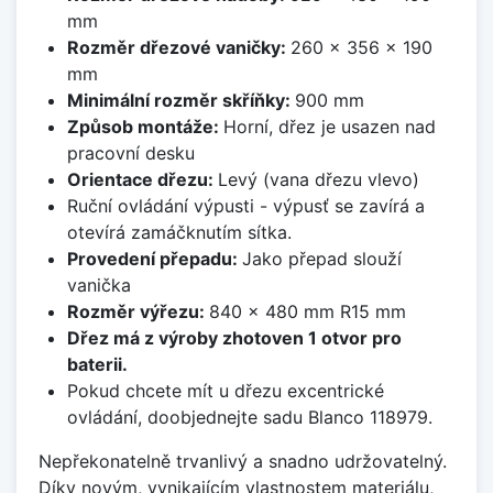
mm
Rozměr dřezové vaničky:
260 x 356 x 190
mm
Minimální rozměr skříňky:
900 mm
Způsob montáže:
Horní, dřez je usazen nad
pracovní desku
Orientace dřezu:
Levý (vana dřezu vlevo)
Ruční ovládání výpusti - výpusť se zavírá a
otevírá zamáčknutím sítka.
Provedení přepadu:
Jako přepad slouží
vanička
Rozměr výřezu:
840 x 480 mm R15 mm
Dřez má z výroby zhotoven 1 otvor pro
baterii.
Pokud chcete mít u dřezu excentrické
ovládání, doobjednejte sadu Blanco 118979.
Nepřekonatelně trvanlivý a snadno udržovatelný.
Díky novým, vynikajícím vlastnostem materiálu,