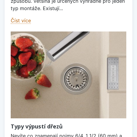
způsobů. Většina je určených výhradně pro jeden
typ montáže. Existují...
Číst více
Typy výpustí dřezů
Nevíte co znamenají pojmy 6/4, 1 1/2 (60 mm) a