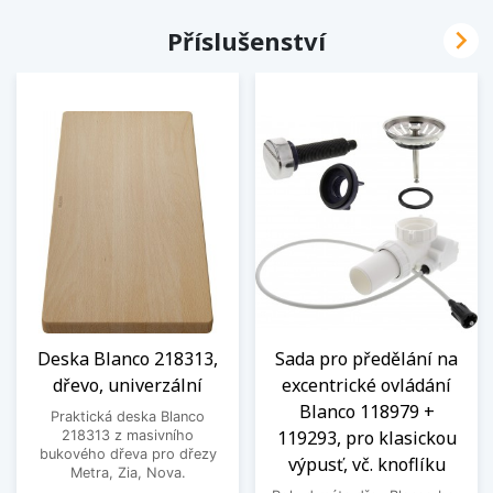

Příslušenství
Deska Blanco 218313,
Sada pro předělání na
dřevo, univerzální
excentrické ovládání
Blanco 118979 +
Praktická deska Blanco
119293, pro klasickou
218313 z masivního
bukového dřeva pro dřezy
výpusť, vč. knoflíku
Metra, Zia, Nova.