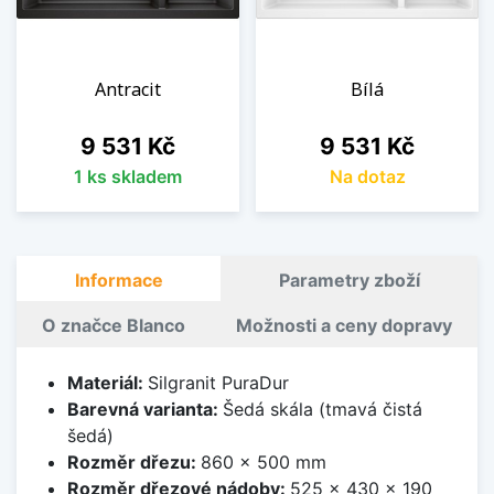
Antracit
Bílá
Cena
Cena
9 531 Kč
9 531 Kč
1 ks skladem
Na dotaz
Informace
Parametry zboží
O značce Blanco
Možnosti a ceny dopravy
Materiál:
Silgranit PuraDur
Barevná varianta:
Šedá skála (tmavá čistá
šedá)
Rozměr dřezu:
860 x 500 mm
Rozměr dřezové nádoby:
525 x 430 x 190