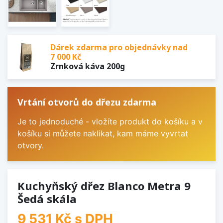
Dárek zdarma pro objednávky nad
7 000 Kč
Zrnková káva 200g
Vrtání otvorů do dřezu zdarma
Je to jednoduché - vložíte produkt do košíku a v
košíku si můžete naklikat, kam máme vyvrtat
otvory.
Kuchyňský dřez Blanco Metra 9
Šedá skála
9 531 Kč
s DPH