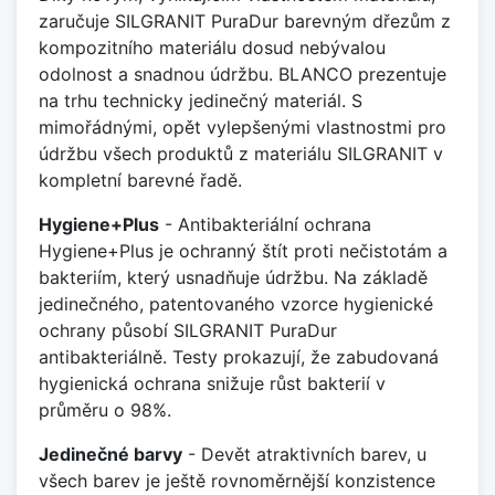
zaručuje SILGRANIT PuraDur barevným dřezům z
kompozitního materiálu dosud nebývalou
odolnost a snadnou údržbu. BLANCO prezentuje
na trhu technicky jedinečný materiál. S
mimořádnými, opět vylepšenými vlastnostmi pro
údržbu všech produktů z materiálu SILGRANIT v
kompletní barevné řadě.
Hygiene+Plus
- Antibakteriální ochrana
Hygiene+Plus je ochranný štít proti nečistotám a
bakteriím, který usnadňuje údržbu. Na základě
jedinečného, patentovaného vzorce hygienické
ochrany působí SILGRANIT PuraDur
antibakteriálně. Testy prokazují, že zabudovaná
hygienická ochrana snižuje růst bakterií v
průměru o 98%.
Jedinečné barvy
- Devět atraktivních barev, u
všech barev je ještě rovnoměrnější konzistence