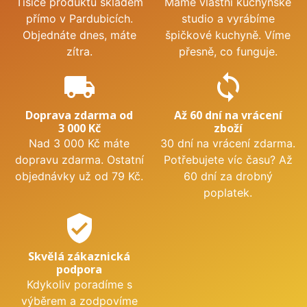
Tisíce produktů skladem
Máme vlastní kuchyňské
přímo v Pardubicích.
studio a vyrábíme
Objednáte dnes, máte
špičkové kuchyně. Víme
zítra.
přesně, co funguje.
local_shipping
sync
Doprava zdarma od
Až 60 dní na vrácení
3 000 Kč
zboží
Nad 3 000 Kč máte
30 dní na vrácení zdarma.
dopravu zdarma. Ostatní
Potřebujete víc času? Až
objednávky už od 79 Kč.
60 dní za drobný
poplatek.
verified_user
Skvělá zákaznická
podpora
Kdykoliv poradíme s
výběrem a zodpovíme