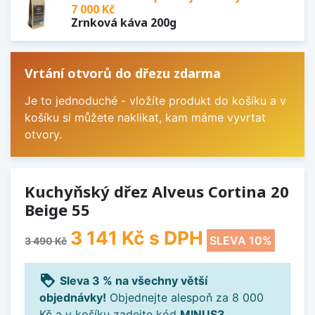
7 000 Kč
Zrnková káva 200g
Vrtání otvorů do dřezu zdarma
Je to jednoduché - vložíte produkt do košíku a v
košíku si můžete naklikat, kam máme vyvrtat
otvory.
Kuchyňský dřez Alveus Cortina 20
Beige 55
3 141 Kč
s DPH
SLEVA 10%
3 490 Kč
loyalty
Sleva 3 % na všechny větší
objednávky!
Objednejte alespoň za 8 000
Kč a v košíku zadejte kód
MINUS3
.