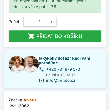
Při objednání do 12:00 odesíláme ještě
dnes, u vás v pátek 7.8..
Počet
−
+

PŘIDAT DO KOŠÍKU
Jakýkoliv dotaz? Rádi vám
poradíme.
+420 731 979 570
phone
Po-Pá 9-12, 13-17
info@trendo.cz
mail_outline
Značka
Alveus
Kód
12962