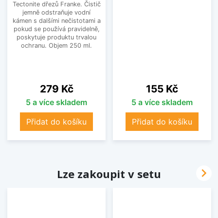
Tectonite dřezů Franke. Čistič
jemně odstraňuje vodní
kámen s dalšími nečistotami a
pokud se používá pravidelně,
poskytuje produktu trvalou
ochranu. Objem 250 ml.
Cena
Cena
279 Kč
155 Kč
5 a více skladem
5 a více skladem
Přidat do košíku
Přidat do košíku

Lze zakoupit v setu