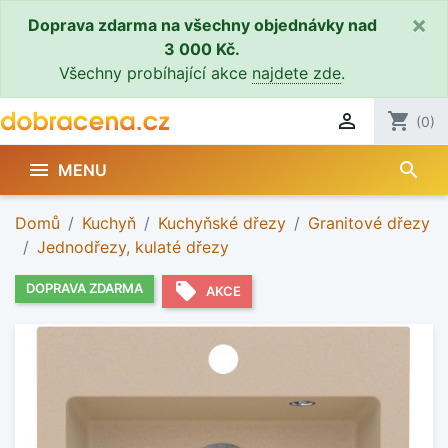
×
Doprava zdarma na všechny objednávky nad
3 000 Kč.
Všechny probíhající akce
najdete zde
.

shopping_cart
(0)
search

MENU
Domů
Kuchyň
Kuchyňské dřezy
Granitové dřezy
Jednodřezy, kulaté dřezy
local_offer
DOPRAVA ZDARMA
AKCE