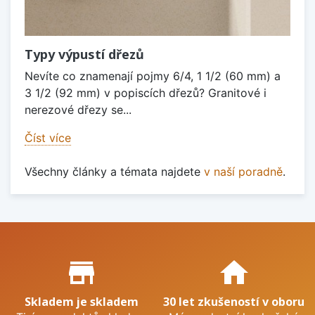
Typy výpustí dřezů
Nevíte co znamenají pojmy 6/4, 1 1/2 (60 mm) a
3 1/2 (92 mm) v popiscích dřezů? Granitové i
nerezové dřezy se...
Číst více
Všechny články a témata najdete
v naší poradně
.
Proč nakupovat u nás?
store_mall_directory
home
Skladem je skladem
30 let zkušeností v oboru