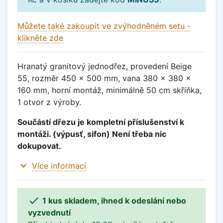
Můžete také zakoupit ve zvýhodněném setu -
klikněte zde
Hranatý granitový jednodřez, provedení Beige
55, rozměr 450 x 500 mm, vana 380 x 380 x
160 mm, horní montáž, minimálně 50 cm skříňka,
1 otvor z výroby.
Součástí dřezu je kompletní příslušenství k
montáži. (výpusť, sifon) Není třeba nic
dokupovat.
expand_more
Více informací

1 kus skladem, ihned k odeslání nebo
vyzvednutí