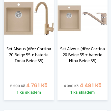
Set Alveus (dřez Cortina
Set Alveus (dřez Cortina
20 Beige 55 + baterie
20 Beige 55 + baterie
Tonia Beige 55)
Nina Beige 55)
Běžná cena
Cena
Běžná cena
Cena
4 761 Kč
4 491 Kč
5 290 Kč
4 990 Kč
1 ks skladem
1 ks skladem