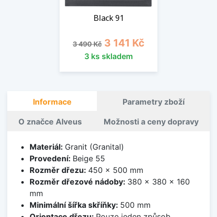
Black 91
Běžná cena
Cena
3 141 Kč
3 490 Kč
3 ks skladem
Informace
Parametry zboží
O značce Alveus
Možnosti a ceny dopravy
Materiál:
Granit (Granital)
Provedení:
Beige 55
Rozměr dřezu:
450 x 500 mm
Rozměr dřezové nádoby:
380 x 380 x 160
mm
Minimální šířka skříňky:
500 mm
Orientace dřezu:
Pouze jeden způsob