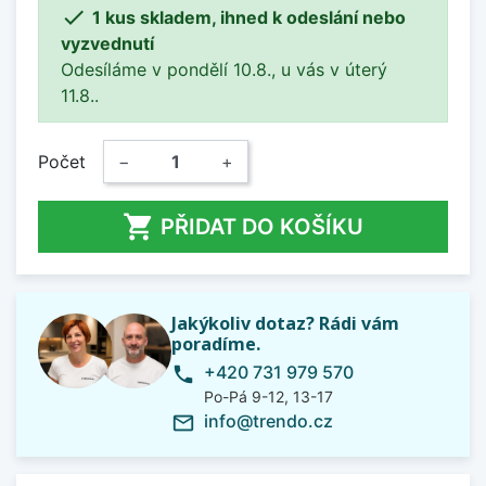

1 kus skladem, ihned k odeslání nebo
vyzvednutí
Odesíláme v pondělí 10.8., u vás v úterý
11.8..
Počet
−
+

PŘIDAT DO KOŠÍKU
Jakýkoliv dotaz? Rádi vám
poradíme.
+420 731 979 570
phone
Po-Pá 9-12, 13-17
info@trendo.cz
mail_outline