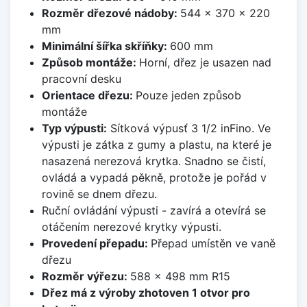
Rozměr dřezové nádoby:
544 x 370 x 220
mm
Minimální šířka skříňky:
600 mm
Způsob montáže:
Horní, dřez je usazen nad
pracovní desku
Orientace dřezu:
Pouze jeden způsob
montáže
Typ výpusti:
Sítková výpusť 3 1/2 inFino. Ve
výpusti je zátka z gumy a plastu, na které je
nasazená nerezová krytka. Snadno se čistí,
ovládá a vypadá pěkně, protože je pořád v
rovině se dnem dřezu.
Ruční ovládání výpusti - zavírá a otevírá se
otáčením nerezové krytky výpusti.
Provedení přepadu:
Přepad umístěn ve vaně
dřezu
Rozměr výřezu:
588 x 498 mm R15
Dřez má z výroby zhotoven 1 otvor pro