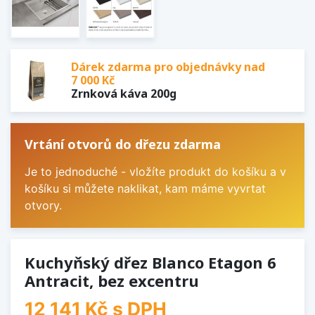
Dárek zdarma pro objednávky nad
7 000 Kč
Zrnková káva 200g
Vrtání otvorů do dřezu zdarma
Je to jednoduché - vložíte produkt do košíku a v
košíku si můžete naklikat, kam máme vyvrtat
otvory.
Kuchyňský dřez Blanco Etagon 6
Antracit, bez excentru
12 141 Kč
s DPH