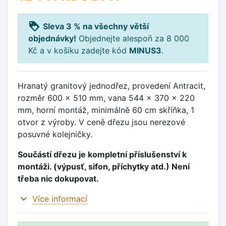
loyalty
Sleva 3 % na všechny větší
objednávky!
Objednejte alespoň za 8 000
Kč a v košíku zadejte kód
MINUS3
.
Hranatý granitový jednodřez, provedení Antracit,
rozměr 600 x 510 mm, vana 544 x 370 x 220
mm, horní montáž, minimálně 60 cm skříňka, 1
otvor z výroby. V ceně dřezu jsou nerezové
posuvné kolejničky.
Součástí dřezu je kompletní příslušenství k
montáži. (výpusť, sifon, příchytky atd.) Není
třeba nic dokupovat.
expand_more
Více informací