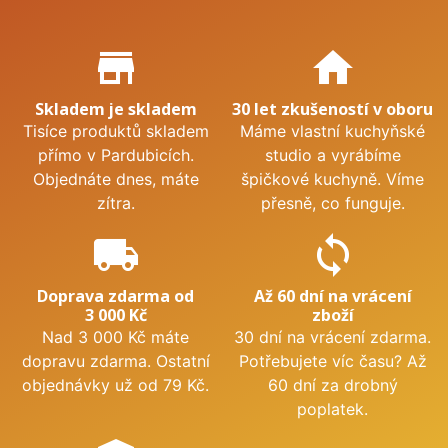
Proč nakupovat u nás?
store_mall_directory
home
Skladem je skladem
30 let zkušeností v oboru
Tisíce produktů skladem
Máme vlastní kuchyňské
přímo v Pardubicích.
studio a vyrábíme
Objednáte dnes, máte
špičkové kuchyně. Víme
zítra.
přesně, co funguje.
local_shipping
sync
Doprava zdarma od
Až 60 dní na vrácení
3 000 Kč
zboží
Nad 3 000 Kč máte
30 dní na vrácení zdarma.
dopravu zdarma. Ostatní
Potřebujete víc času? Až
objednávky už od 79 Kč.
60 dní za drobný
poplatek.