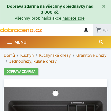
×
Doprava zdarma na všechny objednávky nad
3 000 Kč.
Všechny probíhající akce
najdete zde
.

shopping_cart
(0)
search

MENU
Domů
Kuchyň
Kuchyňské dřezy
Granitové dřezy
Jednodřezy, kulaté dřezy
DOPRAVA ZDARMA