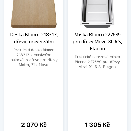
Deska Blanco 218313,
Miska Blanco 227689
dřevo, univerzální
pro dřezy Mevit XL 6 S,
Etagon
Praktická deska Blanco
218313 z masivního
Praktická nerezová miska
bukového dřeva pro dřezy
Blanco 227689 pro dřezy
Metra, Zia, Nova.
Mevit XL 6 S, Etagon.
Cena
Cena
2 070 Kč
1 305 Kč