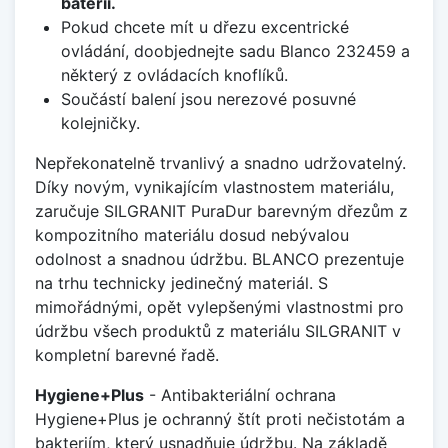
baterii.
Pokud chcete mít u dřezu excentrické
ovládání, doobjednejte sadu Blanco 232459 a
některý z ovládacích knoflíků.
Součástí balení jsou nerezové posuvné
kolejničky.
Nepřekonatelně trvanlivý a snadno udržovatelný.
Díky novým, vynikajícím vlastnostem materiálu,
zaručuje SILGRANIT PuraDur barevným dřezům z
kompozitního materiálu dosud nebývalou
odolnost a snadnou údržbu. BLANCO prezentuje
na trhu technicky jedinečný materiál. S
mimořádnými, opět vylepšenými vlastnostmi pro
údržbu všech produktů z materiálu SILGRANIT v
kompletní barevné řadě.
Hygiene+Plus
- Antibakteriální ochrana
Hygiene+Plus je ochranný štít proti nečistotám a
bakteriím, který usnadňuje údržbu. Na základě