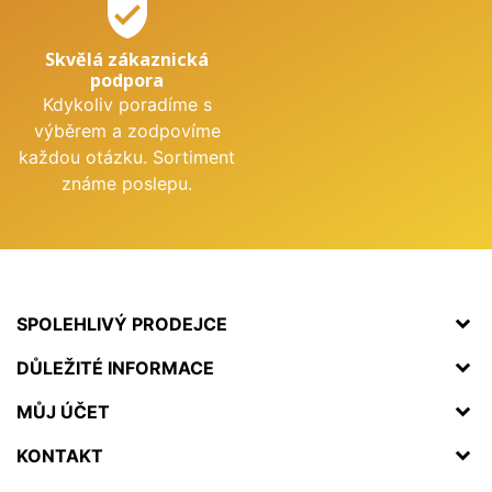
verified_user
Skvělá zákaznická
podpora
Kdykoliv poradíme s
výběrem a zodpovíme
každou otázku. Sortiment
známe poslepu.
SPOLEHLIVÝ PRODEJCE
DŮLEŽITÉ INFORMACE
MŮJ ÚČET
KONTAKT