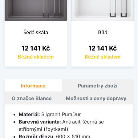
Šedá skála
Bílá
Cena
Cena
12 141 Kč
12 141 Kč
Běžně skladem
Běžně skladem
Informace
Parametry zboží
O značce Blanco
Možnosti a ceny dopravy
Materiál:
Silgranit PuraDur
Barevná varianta:
Antracit (černá se
stříbrnými třpytkami)
Rozměr dřezu:
600 x 510 mm