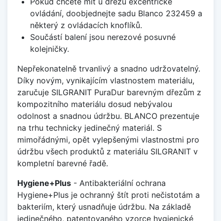
Pokud chcete mít u dřezu excentrické
ovládání, doobjednejte sadu Blanco 232459 a
některý z ovládacích knoflíků.
Součástí balení jsou nerezové posuvné
kolejničky.
Nepřekonatelně trvanlivý a snadno udržovatelný.
Díky novým, vynikajícím vlastnostem materiálu,
zaručuje SILGRANIT PuraDur barevným dřezům z
kompozitního materiálu dosud nebývalou
odolnost a snadnou údržbu. BLANCO prezentuje
na trhu technicky jedinečný materiál. S
mimořádnými, opět vylepšenými vlastnostmi pro
údržbu všech produktů z materiálu SILGRANIT v
kompletní barevné řadě.
Hygiene+Plus
- Antibakteriální ochrana
Hygiene+Plus je ochranný štít proti nečistotám a
bakteriím, který usnadňuje údržbu. Na základě
jedinečného, patentovaného vzorce hygienické