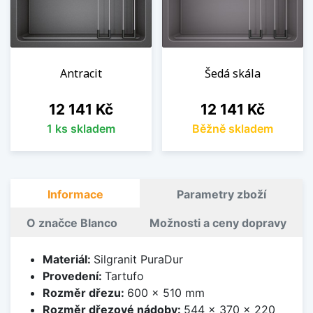
Antracit
Šedá skála
Cena
Cena
12 141 Kč
12 141 Kč
1 ks skladem
Běžně skladem
Informace
Parametry zboží
O značce Blanco
Možnosti a ceny dopravy
Materiál:
Silgranit PuraDur
Provedení:
Tartufo
Rozměr dřezu:
600 x 510 mm
Rozměr dřezové nádoby:
544 x 370 x 220