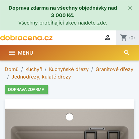
×
Doprava zdarma na všechny objednávky nad
3 000 Kč.
Všechny probíhající akce
najdete zde
.

shopping_cart
(0)
search

MENU
Domů
Kuchyň
Kuchyňské dřezy
Granitové dřezy
Jednodřezy, kulaté dřezy
DOPRAVA ZDARMA