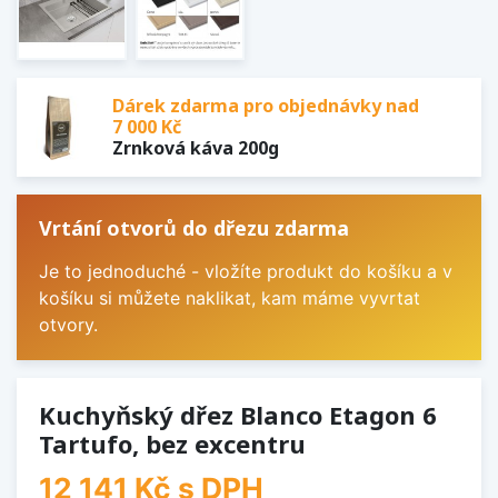
Dárek zdarma pro objednávky nad
7 000 Kč
Zrnková káva 200g
Vrtání otvorů do dřezu zdarma
Je to jednoduché - vložíte produkt do košíku a v
košíku si můžete naklikat, kam máme vyvrtat
otvory.
Kuchyňský dřez Blanco Etagon 6
Tartufo, bez excentru
12 141 Kč
s DPH