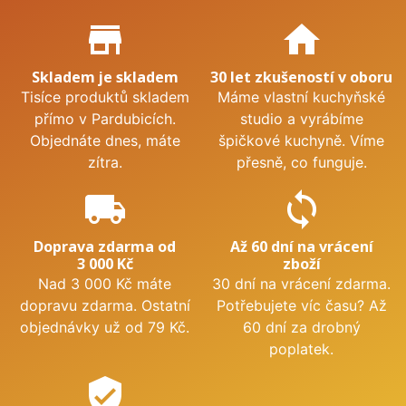
Proč nakupovat u nás?
store_mall_directory
home
Skladem je skladem
30 let zkušeností v oboru
Tisíce produktů skladem
Máme vlastní kuchyňské
přímo v Pardubicích.
studio a vyrábíme
Objednáte dnes, máte
špičkové kuchyně. Víme
zítra.
přesně, co funguje.
local_shipping
sync
Doprava zdarma od
Až 60 dní na vrácení
3 000 Kč
zboží
Nad 3 000 Kč máte
30 dní na vrácení zdarma.
dopravu zdarma. Ostatní
Potřebujete víc času? Až
objednávky už od 79 Kč.
60 dní za drobný
poplatek.
verified_user