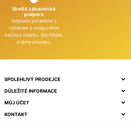
Skvělá zákaznická
podpora
Kdykoliv poradíme s
výběrem a zodpovíme
každou otázku. Sortiment
známe poslepu.
SPOLEHLIVÝ PRODEJCE
DŮLEŽITÉ INFORMACE
MŮJ ÚČET
KONTAKT