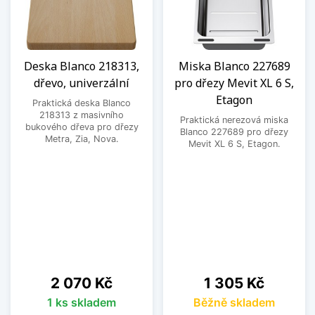
Deska Blanco 218313,
Miska Blanco 227689
dřevo, univerzální
pro dřezy Mevit XL 6 S,
Etagon
Praktická deska Blanco
218313 z masivního
Praktická nerezová miska
bukového dřeva pro dřezy
Blanco 227689 pro dřezy
Metra, Zia, Nova.
Mevit XL 6 S, Etagon.
Cena
Cena
2 070 Kč
1 305 Kč
1 ks skladem
Běžně skladem