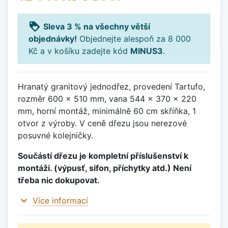
loyalty
Sleva 3 % na všechny větší
objednávky!
Objednejte alespoň za 8 000
Kč a v košíku zadejte kód
MINUS3
.
Hranatý granitový jednodřez, provedení Tartufo,
rozměr 600 x 510 mm, vana 544 x 370 x 220
mm, horní montáž, minimálně 60 cm skříňka, 1
otvor z výroby. V ceně dřezu jsou nerezové
posuvné kolejničky.
Součástí dřezu je kompletní příslušenství k
montáži. (výpusť, sifon, příchytky atd.) Není
třeba nic dokupovat.
expand_more
Více informací