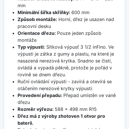
mm
Minimální šířka skříňky:
600 mm
Způsob montáže:
Horní, dřez je usazen nad
pracovní desku
Orientace dřezu:
Pouze jeden způsob
montáže
Typ výpusti:
Sítková výpusť 3 1/2 inFino. Ve
výpusti je zátka z gumy a plastu, na které je
nasazená nerezová krytka. Snadno se čistí,
ovládá a vypadá pěkně, protože je pořád v
rovině se dnem dřezu.
Ruční ovládání výpusti - zavírá a otevírá se
otáčením nerezové krytky výpusti.
Provedení přepadu:
Přepad umístěn ve vaně
dřezu
Rozměr výřezu:
588 x 498 mm R15
Dřez má z výroby zhotoven 1 otvor pro
baterii.