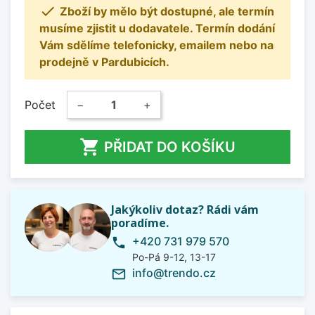

Zboží by mělo být dostupné, ale termín
musíme zjistit u dodavatele. Termín dodání
Vám sdělíme telefonicky, emailem nebo na
prodejně v Pardubicích.
Počet
−
+

PŘIDAT DO KOŠÍKU
Jakýkoliv dotaz? Rádi vám
poradíme.
+420 731 979 570
phone
Po-Pá 9-12, 13-17
info@trendo.cz
mail_outline