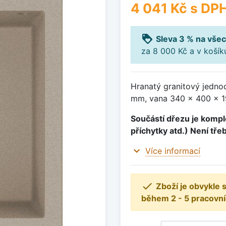
4 041 Kč
s DP
loyalty
Sleva 3 % na všec
za 8 000 Kč a v koší
Hranatý granitový jedno
mm, vana 340 x 400 x 19
Součástí dřezu je komple
příchytky atd.) Není tře
expand_more
Více informací

Zboží je obvykle
během 2 - 5 pracovní