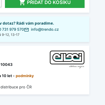

PŘIDAT DO KOŠÍKU
iv dotaz? Rádi vám poradíme.
 731 979 570
info@trendo.cz
mail_outline
 9-12, 13-17
10043
 10 let -
podmínky
 distribuce pro ČR