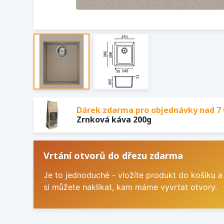
Dárek zdarma pro objednávky nad 7 
Zrnková káva 200g
Vrtání otvorů do dřezu zdarma
Je to jednoduché - vložíte produkt do košíku a
si můžete naklikat, kam máme vyvrtat otvory.