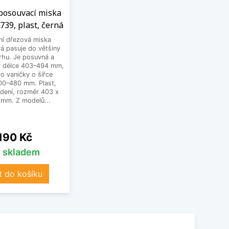
 posouvací miska
739, plast, černá
ní dřezová miska
á pasuje do většiny
rhu. Je posuvná a
 v délce 403–494 mm,
o vaničky o šířce
300–480 mm. Plast,
dení, rozměr 403 x
 mm. Z modelů...
na
 190 Kč
s skladem
t do košíku