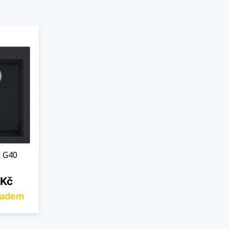
k G40
 Kč
ladem