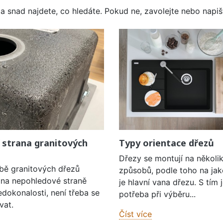
a snad najdete, co hledáte. Pokud ne, zavolejte nebo napišt
 strana granitových
Typy orientace dřezů
Dřezy se montují na několi
obě granitových dřezů
způsobů, podle toho na jak
í na nepohledové straně
je hlavní vana dřezu. S tím 
edokonalosti, není třeba se
potřeba při výběru...
vat.
Číst více