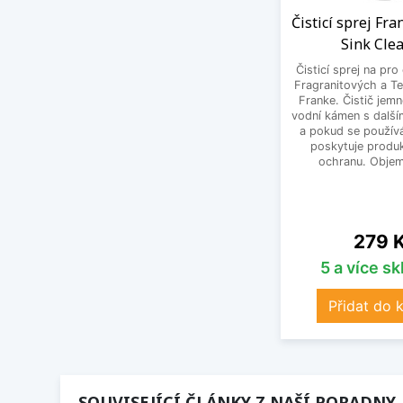
Čisticí sprej Fr
Sink Cle
Čisticí sprej na pro
Fragranitových a Te
Franke. Čistič jem
vodní kámen s další
a pokud se používá
poskytuje produk
ochranu. Objem
Cena
279 
5 a více s
Přidat do 
SOUVISEJÍCÍ ČLÁNKY Z NAŠÍ PORADNY