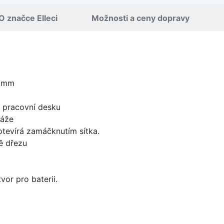
O značce Elleci
Možnosti a ceny dopravy
0 mm
d pracovní desku
táže
 otevírá zamáčknutím sítka.
ě dřezu
vor pro baterii.