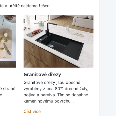
e a určitě najdeme řešení.
Granitové dřezy
k
Granitové dřezy jsou obecně
é straně
vyráběny z cca 80% drcené žuly,
je
pojiva a barviva. Tím se dosáhne
kameninovému povrchu,...
Číst více