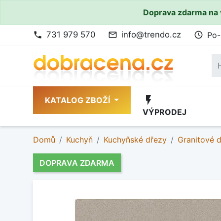
Doprava zdarma na 
731 979 570
info@trendo.cz
Po-
phone
mail_outline
access_time
flash_on
KATALOG ZBOŽÍ
VÝPRODEJ
Domů
Kuchyň
Kuchyňské dřezy
Granitové 
DOPRAVA ZDARMA