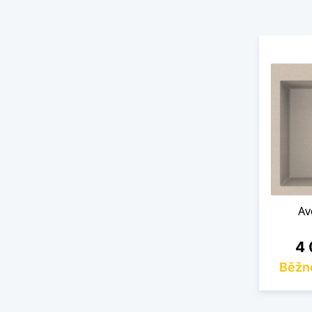
Av
Ce
4 
Běžn