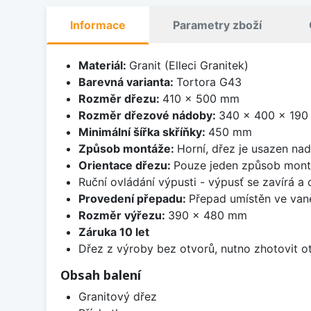
Informace
Parametry zboží
Materiál:
Granit (Elleci Granitek)
Barevná varianta:
Tortora G43
Rozměr dřezu:
410 x 500 mm
Rozměr dřezové nádoby:
340 x 400 x 19
Minimální šířka skříňky:
450 mm
Způsob montáže:
Horní, dřez je usazen na
Orientace dřezu:
Pouze jeden způsob mon
Ruční ovládání výpusti - výpusť se zavírá a
Provedení přepadu:
Přepad umístěn ve van
Rozměr výřezu:
390 x 480 mm
Záruka 10 let
Dřez z výroby bez otvorů, nutno zhotovit ot
Obsah balení
Granitový dřez