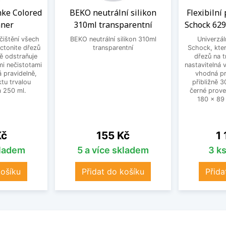
anke Colored
BEKO neutrální silikon
Flexibilní
aner
310ml transparentní
Schock 629
 čištění všech
BEKO neutrální silikon 310ml
Univerzál
ctonite dřezů
transparentní
Schock, kter
ně odstraňuje
dřezů na t
mi nečistotami
nastavitelná
 pravidelně,
vhodná pr
tu trvalou
přibližně 
 250 ml.
černé prove
180 x 89
Cena
Ce
Kč
155 Kč
1
kladem
5 a více skladem
3 k
košíku
Přidat do košíku
Přida