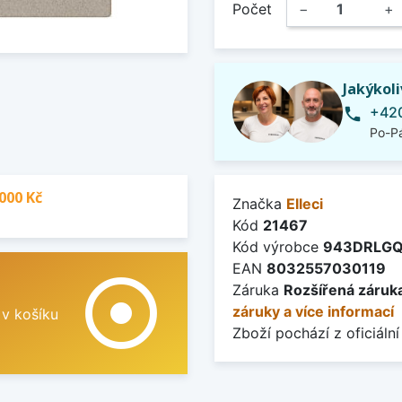
Počet
−
+
Jakýkol
+420
phone
Po-Pá
000 Kč
Značka
Elleci
Kód
21467
Kód výrobce
943DRLGQ
EAN
8032557030119
adjust
Záruka
Rozšířená záruka
záruky a více informací
 v košíku
Zboží pochází z oficiální