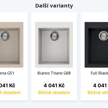
Další varianty
ena G51
Bianco Titano G68
Full Blac
na
Cena
Cena
041 Kč
4 041 Kč
4 041
ě skladem
Běžně skladem
Běžně sk