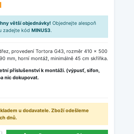
H
hny větší objednávky!
Objednejte alespoň
ku zadejte kód
MINUS3
.
dřez, provedení Tortora G43, rozměr 410 x 500
0 mm, horní montáž, minimálně 45 cm skříňka.
tní příslušenství k montáži. (výpusť, sifon,
ba nic dokupovat.
 skladem u dodavatele. Zboží odešleme
ch dnů.