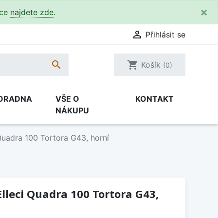
×
kce
najdete zde
.

Přihlásit se

shopping_cart
Košík
(0)
ORADNA
VŠE O
KONTAKT
NÁKUPU
Quadra 100 Tortora G43, horní
lleci Quadra 100 Tortora G43,