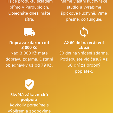
Tisíce produktů skladem
Máme vlastní kuchyňské
přímo v Pardubicích.
studio a vyrábíme
Objednáte dnes, máte
špičkové kuchyně. Víme
zítra.
přesně, co funguje.
local_shipping
sync
Doprava zdarma od
Až 60 dní na vrácení
3 000 Kč
zboží
Nad 3 000 Kč máte
30 dní na vrácení zdarma.
dopravu zdarma. Ostatní
Potřebujete víc času? Až
objednávky už od 79 Kč.
60 dní za drobný
poplatek.
verified_user
Skvělá zákaznická
podpora
Kdykoliv poradíme s
výběrem a zodpovíme