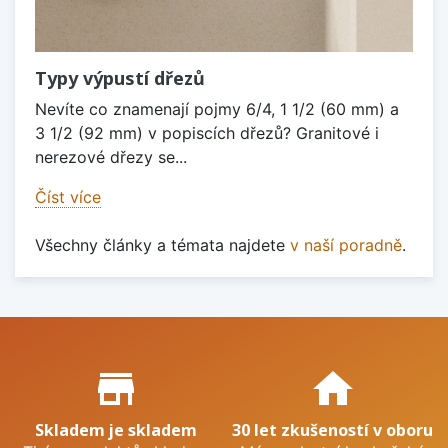
Typy výpustí dřezů
Nevíte co znamenají pojmy 6/4, 1 1/2 (60 mm) a
3 1/2 (92 mm) v popiscích dřezů? Granitové i
nerezové dřezy se...
Číst více
Všechny články a témata najdete
v naší poradně
.
Proč nakupovat u nás?
store_mall_directory
home
Skladem je skladem
30 let zkušeností v oboru