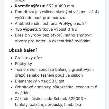
Rozměr výřezu:
552 x 490 mm
Dno dřezu je zesíleno skelnými vlákny - až 4x
vyšší odolnost proti nárazu.
Antibakteriální ochrana ProHygienic 21
Typ výpusti:
Sítková výpusť 3 1/2
Dřez z výroby bez otvorů, nutno zhotovit
otvory pro baterii a excentrické ovládání.
Obsah balení
Granitový dřez
Příchytky
Těsnění není součástí balení, u granitových
dřezů se jako těsnění používá silikon
Diamantový vrták SB Light
Odtokové armatury, sítko/zátka, excentrické
ovládání
Základní čistící sada Schock 629093 -
tablety, balzám, ubrousky, houbička