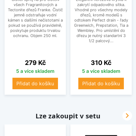
všech Fragranitových a
zakrytí odpadového sítka.
Tectonite dřezů Franke. Čistič
Vhodné pro všechny modely
jemně odstraňuje vodní
dřezů, kromě modelů s
kámen s dalšími nečistotami a
odtokem Perfect drain - řady
pokud se používá pravidelně,
Greenwich, Prepstation, Tia a
poskytuje produktu trvalou
Wembley. Pro umístění do
ochranu. Objem 250 ml.
dřezu je nutný standartní 3
1/2 palcový...
Cena
Cena
279 Kč
310 Kč
5 a více skladem
5 a více skladem
Přidat do košíku
Přidat do košíku

Lze zakoupit v setu