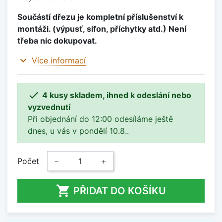
Součástí dřezu je kompletní příslušenství k
montáži. (výpusť, sifon, příchytky atd.) Není
třeba nic dokupovat.
expand_more
Více informací

4 kusy skladem, ihned k odeslání nebo
vyzvednutí
Při objednání do 12:00 odesíláme ještě
dnes, u vás v pondělí 10.8..
Počet
−
+

PŘIDAT DO KOŠÍKU