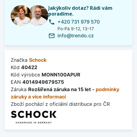
Jakýkoliv dotaz? Rádi vám
poradíme.
+420 731 979 570
phone
Po-Pá 9-12, 13-17
info@trendo.cz
mail_outline
Značka
Schock
Kód
40422
Kód výrobce
MONN100APUR
EAN
4014949679575
Záruka
Rozšířená záruka na 15 let -
podmínky
záruky a více informací
Zboží pochází z oficiální distribuce pro ČR