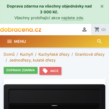
×
Doprava zdarma na všechny objednávky nad
3 000 Kč.
Všechny probíhající akce
najdete zde
.

shopping_cart
(0)
search

MENU
Domů
Kuchyň
Kuchyňské dřezy
Granitové dřezy
Jednodřezy, kulaté dřezy
local_offer
DOPRAVA ZDARMA
AKCE