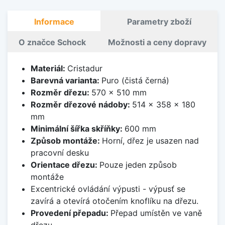
Informace
Parametry zboží
O značce Schock
Možnosti a ceny dopravy
Materiál:
Cristadur
Barevná varianta:
Puro (čistá černá)
Rozměr dřezu:
570 x 510 mm
Rozměr dřezové nádoby:
514 x 358 x 180
mm
Minimální šířka skříňky:
600 mm
Způsob montáže:
Horní, dřez je usazen nad
pracovní desku
Orientace dřezu:
Pouze jeden způsob
montáže
Excentrické ovládání výpusti - výpusť se
zavírá a otevírá otočením knoflíku na dřezu.
Provedení přepadu:
Přepad umístěn ve vaně
dřezu