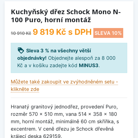
Kuchyňský dřez Schock Mono N-
100 Puro, horní montáž
9 819 Kč
s DPH
SLEVA 10%
10 910 Kč
loyalty
Sleva 3 % na všechny větší
objednávky!
Objednejte alespoň za 8 000
Kč a v košíku zadejte kód
MINUS3
.
Můžete také zakoupit ve zvýhodněném setu -
klikněte zde
Hranatý granitový jednodřez, provedení Puro,
rozměr 570 x 510 mm, vana 514 x 358 x 180
mm, horní montáž, minimálně 60 cm skříňka, s
excentrem. V ceně dřezu je Schock dřevěná
krájecí deska 629159.