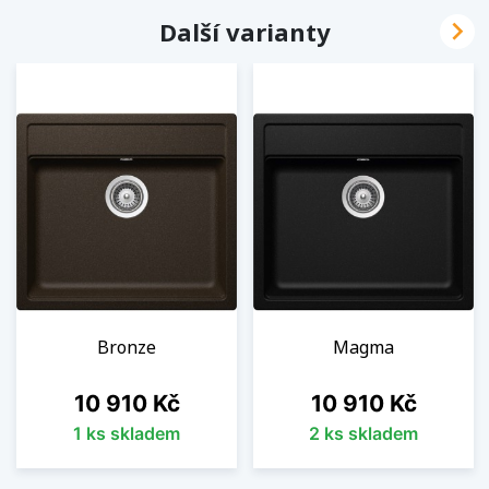

Další varianty
Bronze
Magma
Cena
Cena
10 910 Kč
10 910 Kč
1 ks skladem
2 ks skladem