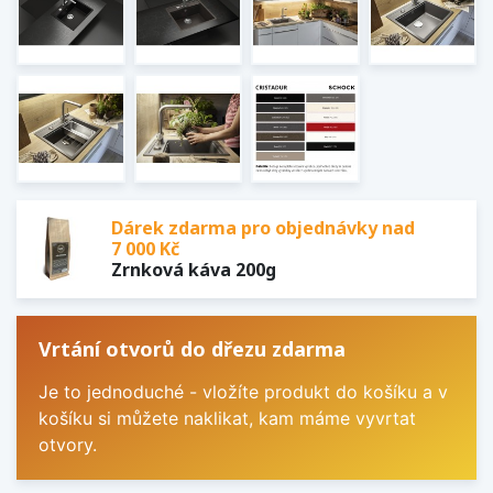
Dárek zdarma pro objednávky nad
7 000 Kč
Zrnková káva 200g
Vrtání otvorů do dřezu zdarma
Je to jednoduché - vložíte produkt do košíku a v
košíku si můžete naklikat, kam máme vyvrtat
otvory.