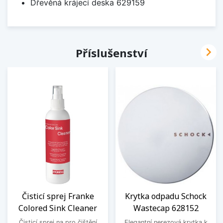
Dřevěná krájecí deska 629159

Příslušenství
Čisticí sprej Franke
Krytka odpadu Schock
Colored Sink Cleaner
Wastecap 628152
Čisticí sprej na pro čištění
Elegantní nerezová krytka k