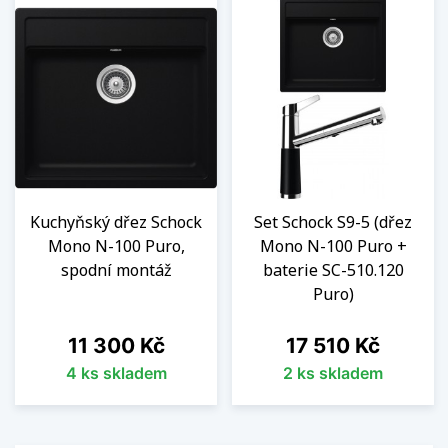
Kuchyňský dřez Schock
Set Schock S9-5 (dřez
Mono N-100 Puro,
Mono N-100 Puro +
spodní montáž
baterie SC-510.120
Puro)
Cena
Cena
11 300 Kč
17 510 Kč
4 ks skladem
2 ks skladem