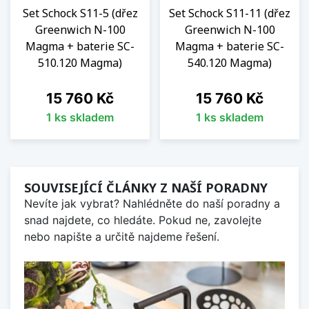
Set Schock S11-5 (dřez
Set Schock S11-11 (dřez
Greenwich N-100
Greenwich N-100
Magma + baterie SC-
Magma + baterie SC-
510.120 Magma)
540.120 Magma)
Cena
Cena
15 760 Kč
15 760 Kč
1 ks skladem
1 ks skladem
SOUVISEJÍCÍ ČLÁNKY Z NAŠÍ PORADNY
Nevíte jak vybrat? Nahlédněte do naší poradny a
snad najdete, co hledáte. Pokud ne, zavolejte
nebo napište a určitě najdeme řešení.