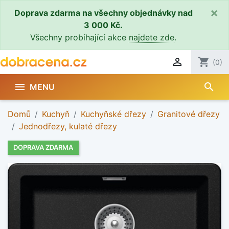
×
Doprava zdarma na všechny objednávky nad
3 000 Kč.
Všechny probíhající akce
najdete zde
.

shopping_cart
(0)
search

MENU
Domů
Kuchyň
Kuchyňské dřezy
Granitové dřezy
Jednodřezy, kulaté dřezy
DOPRAVA ZDARMA