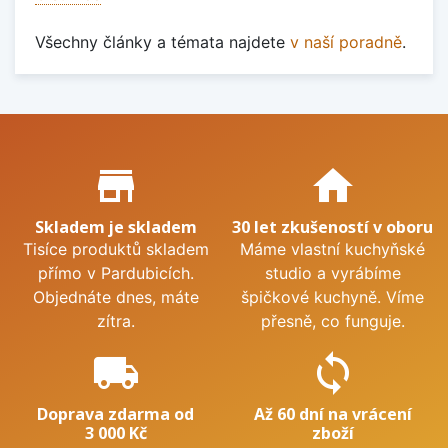
Všechny články a témata najdete
v naší poradně
.
Proč nakupovat u nás?
store_mall_directory
home
Skladem je skladem
30 let zkušeností v oboru
Tisíce produktů skladem
Máme vlastní kuchyňské
přímo v Pardubicích.
studio a vyrábíme
Objednáte dnes, máte
špičkové kuchyně. Víme
zítra.
přesně, co funguje.
local_shipping
sync
Doprava zdarma od
Až 60 dní na vrácení
3 000 Kč
zboží