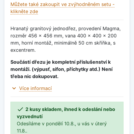
Můžete také zakoupit ve zvýhodněném setu -
klikněte zde
Hranatý granitový jednodřez, provedení Magma,
rozměr 456 x 456 mm, vana 400 x 400 x 200
mm, horní montáž, minimálně 50 cm skříňka, s
excentrem.
Součástí dřezu je kompletní příslušenství k
montáži. (výpusť, sifon, příchytky atd.) Není
třeba nic dokupovat.
expand_more
Více informací

2 kusy skladem, ihned k odeslání nebo
vyzvednutí
Odesíláme v pondělí 10.8., u vás v úterý
11.8..