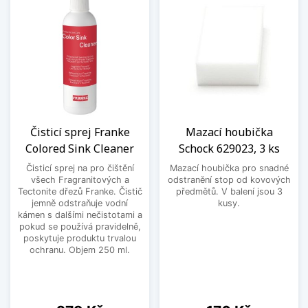
Čisticí sprej Franke
Mazací houbička
Colored Sink Cleaner
Schock 629023, 3 ks
Čisticí sprej na pro čištění
Mazací houbička pro snadné
všech Fragranitových a
odstranění stop od kovových
Tectonite dřezů Franke. Čistič
předmětů. V balení jsou 3
jemně odstraňuje vodní
kusy.
kámen s dalšími nečistotami a
pokud se používá pravidelně,
poskytuje produktu trvalou
ochranu. Objem 250 ml.
Cena
Cena