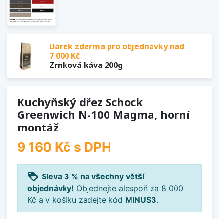
Dárek zdarma pro objednávky nad
7 000 Kč
Zrnková káva 200g
Kuchyňský dřez Schock
Greenwich N-100 Magma, horní
montáž
9 160 Kč
s DPH
loyalty
Sleva 3 % na všechny větší
objednávky!
Objednejte alespoň za 8 000
Kč a v košíku zadejte kód
MINUS3
.