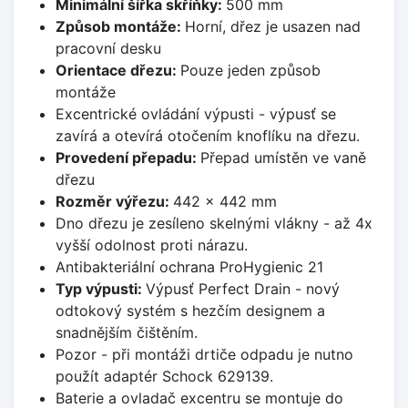
Minimální šířka skříňky:
500 mm
Způsob montáže:
Horní, dřez je usazen nad
pracovní desku
Orientace dřezu:
Pouze jeden způsob
montáže
Excentrické ovládání výpusti - výpusť se
zavírá a otevírá otočením knoflíku na dřezu.
Provedení přepadu:
Přepad umístěn ve vaně
dřezu
Rozměr výřezu:
442 x 442 mm
Dno dřezu je zesíleno skelnými vlákny - až 4x
vyšší odolnost proti nárazu.
Antibakteriální ochrana ProHygienic 21
Typ výpusti:
Výpusť Perfect Drain - nový
odtokový systém s hezčím designem a
snadnějším čištěním.
Pozor - při montáži drtiče odpadu je nutno
použít adaptér Schock 629139.
Baterie a ovladač excentru se montuje do