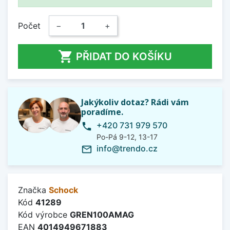
Počet
−
+

PŘIDAT DO KOŠÍKU
Jakýkoliv dotaz? Rádi vám
poradíme.
+420 731 979 570
phone
Po-Pá 9-12, 13-17
info@trendo.cz
mail_outline
Značka
Schock
Kód
41289
Kód výrobce
GREN100AMAG
EAN
4014949671883