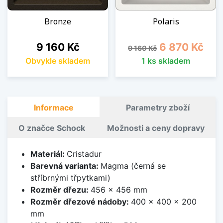
Bronze
Polaris
Cena
Běžná cena
Cena
9 160 Kč
6 870 Kč
9 160 Kč
Obvykle skladem
1 ks skladem
Informace
Parametry zboží
O značce Schock
Možnosti a ceny dopravy
Materiál:
Cristadur
Barevná varianta:
Magma (černá se
stříbrnými třpytkami)
Rozměr dřezu:
456 x 456 mm
Rozměr dřezové nádoby:
400 x 400 x 200
mm