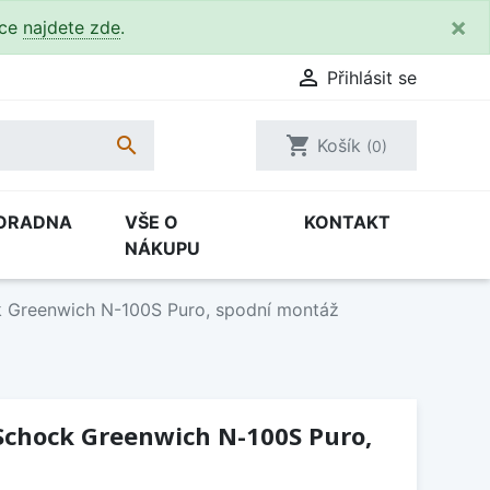
×
kce
najdete zde
.

Přihlásit se

shopping_cart
Košík
(0)
ORADNA
VŠE O
KONTAKT
NÁKUPU
 Greenwich N-100S Puro, spodní montáž
Schock Greenwich N-100S Puro,