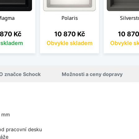
Magma
Polaris
Silvers
a
Cena
Cena
 870 Kč
10 870 Kč
10 870
s skladem
Obvykle skladem
Obvykle s
O značce Schock
Možnosti a ceny dopravy
0 mm
od pracovní desku
táže