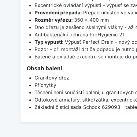
Excentrické ovládání výpusti - výpusť se zav
Provedení přepadu:
Přepad umístěn ve van
Rozměr výřezu:
350 x 400 mm
Dno dřezu je zesíleno skelnými vlákny - až 4
Antibakteriální ochrana ProHygienic 21
Typ výpusti:
Výpusť Perfect Drain - nový o
Pozor - při montáži drtiče odpadu je nutno
Baterie a ovladač excentru se montuje do p
Obsah balení
Granitový dřez
Příchytky
Těsnění není součástí balení, u granitových 
Odtokové armatury, sítko/zátka, excentrick
Základní čistící sada Schock 629093 - table