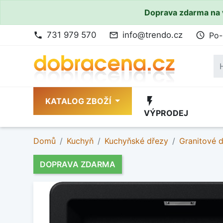
Doprava zdarma na 
731 979 570
info@trendo.cz
Po-
phone
mail_outline
access_time
flash_on
KATALOG ZBOŽÍ
VÝPRODEJ
Domů
Kuchyň
Kuchyňské dřezy
Granitové 
DOPRAVA ZDARMA