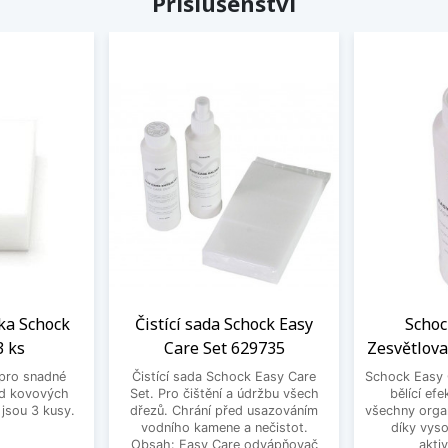
Příslušenství
ka Schock
Čistící sada Schock Easy
Schoc
3 ks
Care Set 629735
Zesvětlova
pro snadné
Čistící sada Schock Easy Care
Schock Easy 
od kovových
Set. Pro čištění a údržbu všech
bělící efe
 jsou 3 kusy.
dřezů. Chrání před usazováním
všechny orga
vodního kamene a nečistot.
díky vyso
Obsah: Easy Care odvápňovač
akti