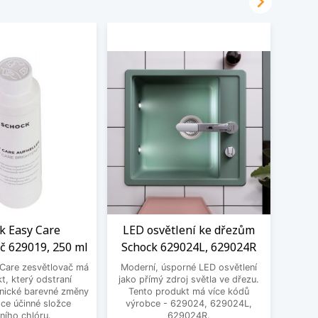

k Easy Care
LED osvětlení ke dřezům
M
č 629019, 250 ml
Schock 629024L, 629024R
Ne
Schoc
Care zesvětlovač má
Moderní, úsporné LED osvětlení
mm. 
kt, který odstraní
jako přímý zdroj světla ve dřezu.
uložen
nické barevné změny
Tento produkt má více kódů
s pra
ce účinné složce
výrobce - 629024, 629024L,
sp
vního chlóru.
629024R.