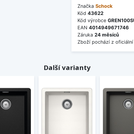
Značka
Schock
Kód
43622
Kód výrobce
GREN100S
EAN
4014949671746
Záruka
24 měsíců
Zboží pochází z oficiální
Další varianty