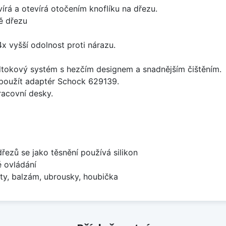
írá a otevírá otočením knoflíku na dřezu.
ě dřezu
x vyšší odolnost proti nárazu.
dtokový systém s hezčím designem a snadnějším čištěním.
 použít adaptér Schock 629139.
racovní desky.
dřezů se jako těsnění používá silikon
é ovládání
ty, balzám, ubrousky, houbička