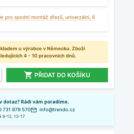
k pro spodní montáž dřezů, univerzální, 6
 skladem u výrobce v Německu. Zboží
dujících 4 - 10 pracovních dnů.

PŘIDAT DO KOŠÍKU
iv dotaz? Rádi vám poradíme.
 731 979 570
info@trendo.cz
mail_outline
 9-12, 13-17