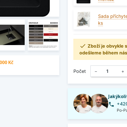
Sada příchyte
ks

Zboží je obvykle
odešleme během násle
000 Kč
Počet
−
+
Jakýkol
+420
phone
Po-Pá