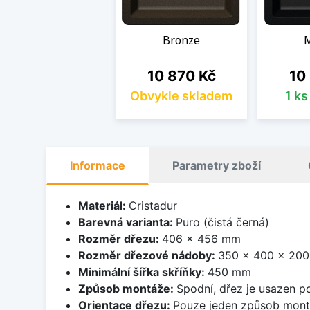
Bronze
Cena
Cen
10 870 Kč
10
Obvykle skladem
1 k
Informace
Parametry zboží
Materiál:
Cristadur
Barevná varianta:
Puro (čistá černá)
Rozměr dřezu:
406 x 456 mm
Rozměr dřezové nádoby:
350 x 400 x 20
Minimální šířka skříňky:
450 mm
Způsob montáže:
Spodní, dřez je usazen p
Orientace dřezu:
Pouze jeden způsob mon