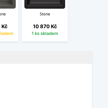
tone
Stone
Cena
 Kč
10 870 Kč
kladem
1 ks skladem