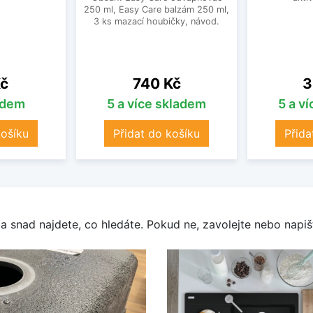
250 ml, Easy Care balzám 250 ml,
3 ks mazací houbičky, návod.
Cena
C
Kč
740 Kč
3
adem
5 a více skladem
5 a v
košíku
Přidat do košíku
Přida
a snad najdete, co hledáte. Pokud ne, zavolejte nebo napišt