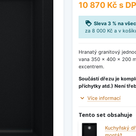
10 870 Kč
s D
loyalty
Sleva 3 % na všec
za 8 000 Kč a v koší
Hranatý granitový jedno
vana 350 x 400 x 200 mm
excentrem.
Součástí dřezu je komple
příchytky atd.) Není tře
expand_more
Více informací
Tento set obsahuje
Kuchyňský dř
montáž