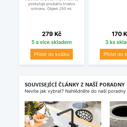
poskytuje produktu trvalou
ochranu. Objem 250 ml.
Cena
Cena
279 Kč
170 
5 a více skladem
3 ks skl
Přidat do košíku
Přidat do 
SOUVISEJÍCÍ ČLÁNKY Z NAŠÍ PORADNY
Nevíte jak vybrat? Nahlédněte do naší poradny 