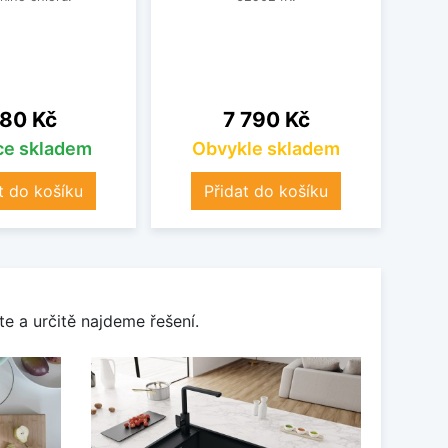
vel
ena
Cena
80 Kč
7 790 Kč
íce skladem
Obvykle skladem
t do košíku
Přidat do košíku
e a určitě najdeme řešení.