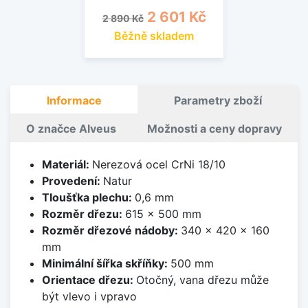
Běžná cena
Cena
2 601 Kč
2 890 Kč
Běžně skladem
Informace
Parametry zboží
O značce Alveus
Možnosti a ceny dopravy
Materiál:
Nerezová ocel CrNi 18/10
Provedení:
Natur
Tloušťka plechu:
0,6 mm
Rozměr dřezu:
615 x 500 mm
Rozměr dřezové nádoby:
340 x 420 x 160
mm
Minimální šířka skříňky:
500 mm
Orientace dřezu:
Otočný, vana dřezu může
být vlevo i vpravo