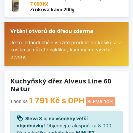
7 000 Kč
Zrnková káva 200g
Vrtání otvorů do dřezu zdarma
Je to jednoduché - vložíte produkt do košíku a v
košíku si můžete naklikat, kam máme vyvrtat
otvory.
Kuchyňský dřez Alveus Line 60
Natur
1 791 Kč
s DPH
SLEVA 10%
1 990 Kč
loyalty
Sleva 3 % na všechny větší
objednávky!
Objednejte alespoň za 8 000
Kč a v košíku zadejte kód
MINUS3
.