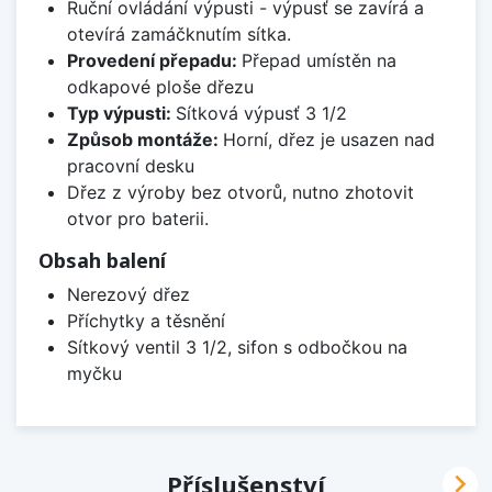
Ruční ovládání výpusti - výpusť se zavírá a
otevírá zamáčknutím sítka.
Provedení přepadu:
Přepad umístěn na
odkapové ploše dřezu
Typ výpusti:
Sítková výpusť 3 1/2
Způsob montáže:
Horní, dřez je usazen nad
pracovní desku
Dřez z výroby bez otvorů, nutno zhotovit
otvor pro baterii.
Obsah balení
Nerezový dřez
Příchytky a těsnění
Sítkový ventil 3 1/2, sifon s odbočkou na
myčku

Příslušenství