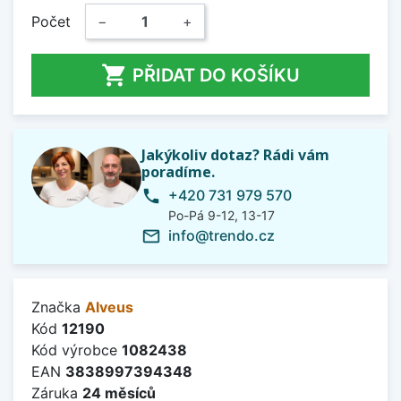
Počet
−
+

PŘIDAT DO KOŠÍKU
Jakýkoliv dotaz? Rádi vám
poradíme.
+420 731 979 570
phone
Po-Pá 9-12, 13-17
info@trendo.cz
mail_outline
Značka
Alveus
Kód
12190
Kód výrobce
1082438
EAN
3838997394348
Záruka
24 měsíců