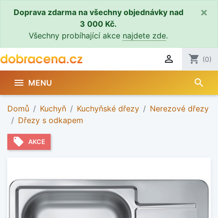
×
Doprava zdarma na všechny objednávky nad
3 000 Kč.
Všechny probíhající akce
najdete zde
.

shopping_cart
(0)
search

MENU
Domů
Kuchyň
Kuchyňské dřezy
Nerezové dřezy
Dřezy s odkapem
local_offer
AKCE