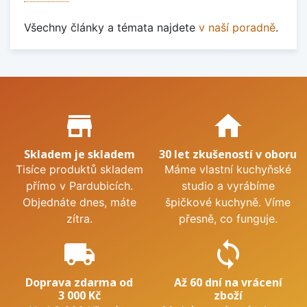
Všechny články a témata najdete
v naší poradně
.
Proč nakupovat u nás?
store_mall_directory
home
Skladem je skladem
30 let zkušeností v oboru
Tisíce produktů skladem
Máme vlastní kuchyňské
přímo v Pardubicích.
studio a vyrábíme
Objednáte dnes, máte
špičkové kuchyně. Víme
zítra.
přesně, co funguje.
local_shipping
sync
Doprava zdarma od
Až 60 dní na vrácení
3 000 Kč
zboží