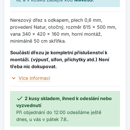
Nerezový dřez s odkapem, plech 0,6 mm,
provedení Natur, otočný, rozměr 615 x 500 mm,
vana 340 x 420 x 160 mm, horní montáž,
minimálně 50 cm skříňka.
Součástí dřezu je kompletní příslušenství k
montáži. (výpusť, sifon, příchytky atd.) Není
třeba nic dokupovat.
expand_more
Více informací

2 kusy skladem, ihned k odeslání nebo
vyzvednutí
Při objednání do 12:00 odesíláme ještě
dnes, u vás v pátek 7.8..